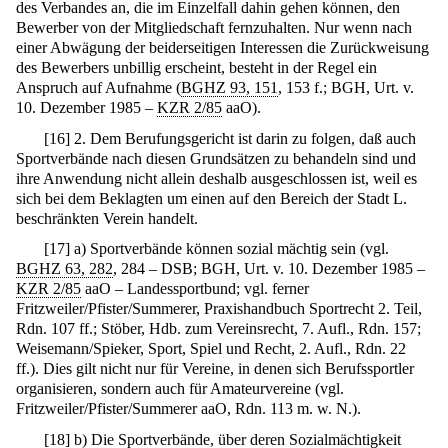
des Verbandes an, die im Einzelfall dahin gehen können, den
Bewerber von der Mitgliedschaft fernzuhalten. Nur wenn nach
einer Abwägung der beiderseitigen Interessen die Zurückweisung
des Bewerbers unbillig erscheint, besteht in der Regel ein
Anspruch auf Aufnahme (
BGHZ 93, 151
, 153 f.; BGH, Urt. v.
10. Dezember 1985 –
KZR 2/85
aaO).
[
16
]
2. Dem Berufungsgericht ist darin zu folgen, daß auch
Sportverbände nach diesen Grundsätzen zu behandeln sind und
ihre Anwendung nicht allein deshalb ausgeschlossen ist, weil es
sich bei dem Beklagten um einen auf den Bereich der Stadt L.
beschränkten Verein handelt.
[
17
]
a) Sportverbände können sozial mächtig sein (vgl.
BGHZ 63, 282
, 284 – DSB; BGH, Urt. v. 10. Dezember 1985 –
KZR 2/85
aaO – Landessportbund; vgl. ferner
Fritzweiler/Pfister/Summerer, Praxishandbuch Sportrecht 2. Teil,
Rdn. 107 ff.; Stöber, Hdb. zum Vereinsrecht, 7. Aufl., Rdn. 157;
Weisemann/Spieker, Sport, Spiel und Recht, 2. Aufl., Rdn. 22
ff.). Dies gilt nicht nur für Vereine, in denen sich Berufssportler
organisieren, sondern auch für Amateurvereine (vgl.
Fritzweiler/Pfister/Summerer aaO, Rdn. 113 m. w. N.).
[
18
]
b) Die Sportverbände, über deren Sozialmächtigkeit