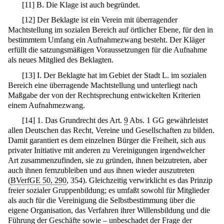
[
11
]
B. Die Klage ist auch begründet.
[
12
]
Der Beklagte ist ein Verein mit überragender
Machtstellung im sozialen Bereich auf örtlicher Ebene, für den in
bestimmtem Umfang ein Aufnahmezwang besteht. Der Kläger
erfüllt die satzungsmäßigen Voraussetzungen für die Aufnahme
als neues Mitglied des Beklagten.
[
13
]
I. Der Beklagte hat im Gebiet der Stadt L. im sozialen
Bereich eine überragende Machtstellung und unterliegt nach
Maßgabe der von der Rechtsprechung entwickelten Kriterien
einem Aufnahmezwang.
[
14
]
1. Das Grundrecht des Art.
9
Abs. 1 GG gewährleistet
allen Deutschen das Recht, Vereine und Gesellschaften zu bilden.
Damit garantiert es dem einzelnen Bürger die Freiheit, sich aus
privater Initiative mit anderen zu Vereinigungen irgendwelcher
Art zusammenzufinden, sie zu gründen, ihnen beizutreten, aber
auch ihnen fernzubleiben und aus ihnen wieder auszutreten
(
BVerfGE 50, 290
, 354). Gleichzeitig verwirklicht es das Prinzip
freier sozialer Gruppenbildung; es umfaßt sowohl für Mitglieder
als auch für die Vereinigung die Selbstbestimmung über die
eigene Organisation, das Verfahren ihrer Willensbildung und die
Führung der Geschäfte sowie – unbeschadet der Frage der