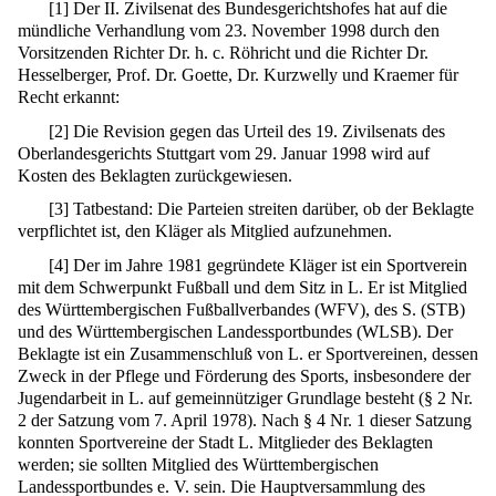
[
1
]
Der II. Zivilsenat des Bundesgerichtshofes hat auf die
mündliche Verhandlung vom 23. November 1998 durch den
Vorsitzenden Richter Dr. h. c. Röhricht und die Richter Dr.
Hesselberger, Prof. Dr. Goette, Dr. Kurzwelly und Kraemer für
Recht erkannt:
[
2
]
Die Revision gegen das Urteil des 19. Zivilsenats des
Oberlandesgerichts Stuttgart vom 29. Januar 1998 wird auf
Kosten des Beklagten zurückgewiesen.
[
3
]
Tatbestand: Die Parteien streiten darüber, ob der Beklagte
verpflichtet ist, den Kläger als Mitglied aufzunehmen.
[
4
]
Der im Jahre 1981 gegründete Kläger ist ein Sportverein
mit dem Schwerpunkt Fußball und dem Sitz in L. Er ist Mitglied
des Württembergischen Fußballverbandes (WFV), des S. (STB)
und des Württembergischen Landessportbundes (WLSB). Der
Beklagte ist ein Zusammenschluß von L. er Sportvereinen, dessen
Zweck in der Pflege und Förderung des Sports, insbesondere der
Jugendarbeit in L. auf gemeinnütziger Grundlage besteht (§ 2 Nr.
2 der Satzung vom 7. April 1978). Nach § 4 Nr. 1 dieser Satzung
konnten Sportvereine der Stadt L. Mitglieder des Beklagten
werden; sie sollten Mitglied des Württembergischen
Landessportbundes e. V. sein. Die Hauptversammlung des