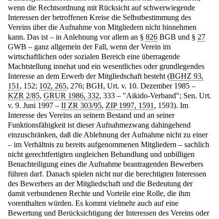
wenn die Rechtsordnung mit Rücksicht auf schwerwiegende
Interessen der betroffenen Kreise die Selbstbestimmung des
Vereins über die Aufnahme von Mitgliedern nicht hinnehmen
kann. Das ist – in Anlehnung vor allem an §
826
BGB und §
27
GWB – ganz allgemein der Fall, wenn der Verein im
wirtschaftlichen oder sozialen Bereich eine überragende
Machtstellung innehat und ein wesentliches oder grundlegendes
Interesse an dem Erwerb der Mitgliedschaft besteht (
BGHZ 93,
151
, 152;
102, 265
, 276; BGH, Urt. v. 10. Dezember 1985 –
KZR 2/85
,
GRUR 1986, 332
, 333 – "Aikido-Verband"; Sen. Urt.
v. 9. Juni 1997 –
II ZR 303/95
,
ZIP 1997, 1591
, 1593). Im
Interesse des Vereins an seinem Bestand und an seiner
Funktionsfähigkeit ist dieser Aufnahmezwang dahingehend
einzuschränken, daß die Ablehnung der Aufnahme nicht zu einer
– im Verhältnis zu bereits aufgenommenen Mitgliedern – sachlich
nicht gerechtfertigten ungleichen Behandlung und unbilligen
Benachteiligung eines die Aufnahme beantragenden Bewerbers
führen darf. Danach spielen nicht nur die berechtigten Interessen
des Bewerbers an der Mitgliedschaft und die Bedeutung der
damit verbundenen Rechte und Vorteile eine Rolle, die ihm
vorenthalten würden. Es kommt vielmehr auch auf eine
Bewertung und Berücksichtigung der Interessen des Vereins oder