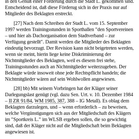
in den Genuß einer Förderung durch die Stadt L. gekommen sind.
Entscheidend ist, daß diese Förderug sich in der Praxis nur auf
Mitglieder des Beklagten erstreckt.
[
27
]
Nach dem Schreiben der Stadt L. vom 15. September
1997 werden Trainingsstunden in Sporthallen "den Sportvereinen
– und hier als Dachorganisation dem Stadtverband – zur
Verfügung gestellt". Damit werden die Mitglieder des Beklagten
eindeutig bevorzugt. Der Revision kann nicht beigetreten werden,
wenn sie meint, hierin liege keine Diskriminierung der
Nichtmitglieder des Beklagten, weil es diesem frei stehe,
Trainingsstunden auch an Nichtmitglieder weiterzugeben. Der
Beklagte würde insoweit ohne jede Rechtspflicht handeln; die
Nichtmitglieder wären auf sein Wohlwollen angewiesen.
[
28
]
bb) Mit seinem Vorbringen hat der Kläger seiner
Darlegungslast genügt (vgl. dazu Sen. Urt. v. 10. Dezember 1984
–
II ZR 91/84
,
WM 1985, 387
, 388 – IG Metall). Es oblag dem
Beklagten darzulegen, und – wenn erforderlich – zu beweisen,
welche Vergünstigungen sich aus der Mitgliedschaft des Klägers
im "Sportkreis L." im WLSB ergeben sollen, die so gewichtig
sind, daß der Kläger nicht auf die Mitgliedschaft beim Beklagten
angewiesen ist.