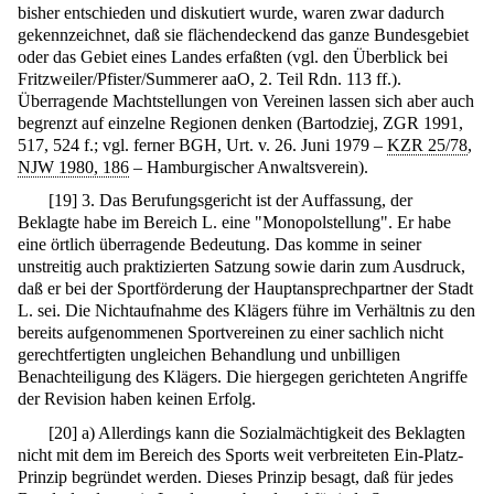
bisher entschieden und diskutiert wurde, waren zwar dadurch
gekennzeichnet, daß sie flächendeckend das ganze Bundesgebiet
oder das Gebiet eines Landes erfaßten (vgl. den Überblick bei
Fritzweiler/Pfister/Summerer aaO, 2. Teil Rdn. 113 ff.).
Überragende Machtstellungen von Vereinen lassen sich aber auch
begrenzt auf einzelne Regionen denken (Bartodziej, ZGR 1991,
517, 524 f.; vgl. ferner BGH, Urt. v. 26. Juni 1979 –
KZR 25/78
,
NJW 1980, 186
– Hamburgischer Anwaltsverein).
[
19
]
3. Das Berufungsgericht ist der Auffassung, der
Beklagte habe im Bereich L. eine "Monopolstellung". Er habe
eine örtlich überragende Bedeutung. Das komme in seiner
unstreitig auch praktizierten Satzung sowie darin zum Ausdruck,
daß er bei der Sportförderung der Hauptansprechpartner der Stadt
L. sei. Die Nichtaufnahme des Klägers führe im Verhältnis zu den
bereits aufgenommenen Sportvereinen zu einer sachlich nicht
gerechtfertigten ungleichen Behandlung und unbilligen
Benachteiligung des Klägers. Die hiergegen gerichteten Angriffe
der Revision haben keinen Erfolg.
[
20
]
a) Allerdings kann die Sozialmächtigkeit des Beklagten
nicht mit dem im Bereich des Sports weit verbreiteten Ein-Platz-
Prinzip begründet werden. Dieses Prinzip besagt, daß für jedes