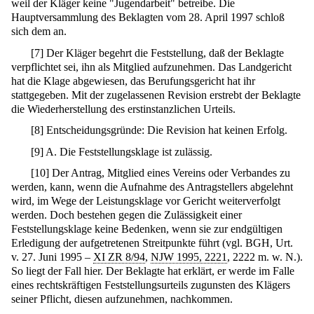
weil der Kläger keine "Jugendarbeit" betreibe. Die
Hauptversammlung des Beklagten vom 28. April 1997 schloß
sich dem an.
[
7
]
Der Kläger begehrt die Feststellung, daß der Beklagte
verpflichtet sei, ihn als Mitglied aufzunehmen. Das Landgericht
hat die Klage abgewiesen, das Berufungsgericht hat ihr
stattgegeben. Mit der zugelassenen Revision erstrebt der Beklagte
die Wiederherstellung des erstinstanzlichen Urteils.
[
8
]
Entscheidungsgründe: Die Revision hat keinen Erfolg.
[
9
]
A. Die Feststellungsklage ist zulässig.
[
10
]
Der Antrag, Mitglied eines Vereins oder Verbandes zu
werden, kann, wenn die Aufnahme des Antragstellers abgelehnt
wird, im Wege der Leistungsklage vor Gericht weiterverfolgt
werden. Doch bestehen gegen die Zulässigkeit einer
Feststellungsklage keine Bedenken, wenn sie zur endgültigen
Erledigung der aufgetretenen Streitpunkte führt (vgl. BGH, Urt.
v. 27. Juni 1995 –
XI ZR 8/94
,
NJW 1995, 2221
, 2222 m. w. N.).
So liegt der Fall hier. Der Beklagte hat erklärt, er werde im Falle
eines rechtskräftigen Feststellungsurteils zugunsten des Klägers
seiner Pflicht, diesen aufzunehmen, nachkommen.