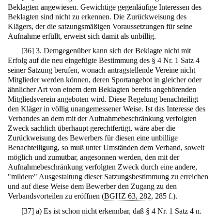
Beklagten angewiesen. Gewichtige gegenläufige Interessen des
Beklagten sind nicht zu erkennen. Die Zurückweisung des
Klägers, der die satzungsmäßigen Voraussetzungen für seine
Aufnahme erfüllt, erweist sich damit als unbillig.
[
36
]
3. Demgegenüber kann sich der Beklagte nicht mit
Erfolg auf die neu eingefügte Bestimmung des § 4 Nr. 1 Satz 4
seiner Satzung berufen, wonach antragstellende Vereine nicht
Mitglieder werden können, deren Sportangebot in gleicher oder
ähnlicher Art von einem dem Beklagten bereits angehörenden
Mitgliedsverein angeboten wird. Diese Regelung benachteiligt
den Kläger in völlig unangemessener Weise. Ist das Interesse des
Verbandes an dem mit der Aufnahmebeschränkung verfolgten
Zweck sachlich überhaupt gerechtfertigt, wäre aber die
Zurückweisung des Bewerbers für diesen eine unbillige
Benachteiligung, so muß unter Umständen dem Verband, soweit
möglich und zumutbar, angesonnen werden, den mit der
Aufnahmebeschränkung verfolgten Zweck durch eine andere,
"mildere" Ausgestaltung dieser Satzungsbestimmung zu erreichen
und auf diese Weise dem Bewerber den Zugang zu den
Verbandsvorteilen zu eröffnen (
BGHZ 63, 282
, 285 f.).
[
37
]
a) Es ist schon nicht erkennbar, daß § 4 Nr. 1 Satz 4 n.