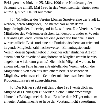
Beklagten beschloß am 25. März 1996 eine Neufassung der
Satzung, die am 29. Mai 1996 in das Vereinsregister eingetragen
wurde. § 4 Nr. 1 lautet nunmehr:
[
5
]
"Mitglieder des Vereins können Sportvereine der Stadt L.
werden, deren Mitglieder, und hierbei vor allem deren
Jugendmitglieder, überwiegend in L. wohnen. Die Vereine sollen
Mitglieder des Württembergischen Landessportbundes e. V. sein.
Der antragstellende Verein hat eine gesicherte finanzielle und
wirtschaftliche Basis und eine die Funktionärsebene ausreichend
tragende Mitgliederzahl nachzuweisen. Ein antragstellender
Verein, dessen Sportangebot in gleicher oder ähnlicher Art von
einem dem Stadtverband angehörenden Mitgliedsverein bereits
angeboten wird, kann grundsätzlich nicht Mitglied werden. In
einem solchen Falle hat ein antragstellender Verein jedoch die
Möglichkeit, von sich aus sich einem bereits bestehenden
Mitgliedsverein anzuschließen oder mit einem solchen einen
Kooperationsvertrag abzuschließen."
[
6
]
Der Kläger strebt seit dem Jahre 1981 vergeblich an,
Mitglied des Beklagten zu werden. Seine Aufnahmeanträge
lehnte der Beklagte mehrfach ab. Er teilte dem Kläger mit, dem
erneuten Aufnahmeantrag habe der Vorstand nicht zugestimmt,