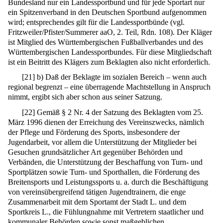
Bundesland nur ein Landessportbund und für jede Sportart nur
ein Spitzenverband in den Deutschen Sportbund aufgenommen
wird; entsprechendes gilt für die Landessportbünde (vgl.
Fritzweiler/Pfister/Summerer aaO, 2. Teil, Rdn. 108). Der Kläger
ist Mitglied des Württembergischen Fußballverbandes und des
Württembergischen Landessportbundes. Für diese Mitgliedschaft
ist ein Beitritt des Klägers zum Beklagten also nicht erforderlich.
[
21
]
b) Daß der Beklagte im sozialen Bereich – wenn auch
regional begrenzt – eine überragende Machtstellung in Anspruch
nimmt, ergibt sich aber schon aus seiner Satzung.
[
22
]
Gemäß § 2 Nr. 4 der Satzung des Beklagten vom 25.
März 1996 dienen der Erreichung des Vereinszwecks, nämlich
der Pflege und Förderung des Sports, insbesondere der
Jugendarbeit, vor allem die Unterstützung der Mitglieder bei
Gesuchen grundsätzlicher Art gegenüber Behörden und
Verbänden, die Unterstützung der Beschaffung von Turn- und
Sportplätzen sowie Turn- und Sporthallen, die Förderung des
Breitensports und Leistungssports u. a. durch die Beschäftigung
von vereinsübergreifend tätigen Jugendtrainern, die enge
Zusammenarbeit mit dem Sportamt der Stadt L. und dem
Sportkreis L., die Fühlungnahme mit Vertretern staatlicher und
kommunaler Behörden sowie sonst maßgeblichen