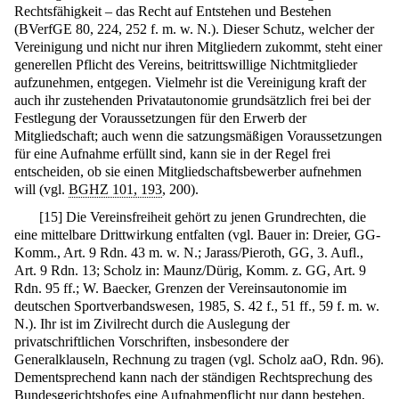
Rechtsfähigkeit – das Recht auf Entstehen und Bestehen
(BVerfGE 80, 224, 252 f. m. w. N.). Dieser Schutz, welcher der
Vereinigung und nicht nur ihren Mitgliedern zukommt, steht einer
generellen Pflicht des Vereins, beitrittswillige Nichtmitglieder
aufzunehmen, entgegen. Vielmehr ist die Vereinigung kraft der
auch ihr zustehenden Privatautonomie grundsätzlich frei bei der
Festlegung der Voraussetzungen für den Erwerb der
Mitgliedschaft; auch wenn die satzungsmäßigen Voraussetzungen
für eine Aufnahme erfüllt sind, kann sie in der Regel frei
entscheiden, ob sie einen Mitgliedschaftsbewerber aufnehmen
will (vgl.
BGHZ 101, 193
, 200).
[
15
]
Die Vereinsfreiheit gehört zu jenen Grundrechten, die
eine mittelbare Drittwirkung entfalten (vgl. Bauer in: Dreier, GG-
Komm., Art. 9 Rdn. 43 m. w. N.; Jarass/Pieroth, GG, 3. Aufl.,
Art. 9 Rdn. 13; Scholz in: Maunz/Dürig, Komm. z. GG, Art. 9
Rdn. 95 ff.; W. Baecker, Grenzen der Vereinsautonomie im
deutschen Sportverbandswesen, 1985, S. 42 f., 51 ff., 59 f. m. w.
N.). Ihr ist im Zivilrecht durch die Auslegung der
privatschriftlichen Vorschriften, insbesondere der
Generalklauseln, Rechnung zu tragen (vgl. Scholz aaO, Rdn. 96).
Dementsprechend kann nach der ständigen Rechtsprechung des
Bundesgerichtshofes eine Aufnahmepflicht nur dann bestehen,