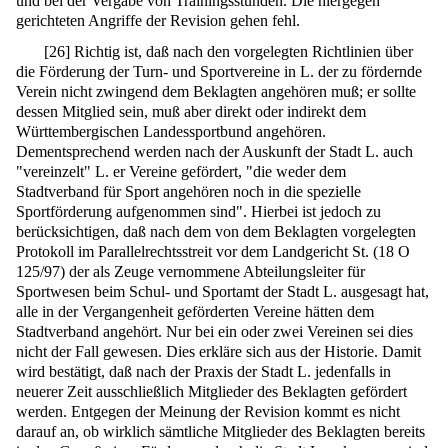
und bei der Vergabe von Trainingsstunden. Die hiergegen
gerichteten Angriffe der Revision gehen fehl.
[
26
]
Richtig ist, daß nach den vorgelegten Richtlinien über
die Förderung der Turn- und Sportvereine in L. der zu fördernde
Verein nicht zwingend dem Beklagten angehören muß; er sollte
dessen Mitglied sein, muß aber direkt oder indirekt dem
Württembergischen Landessportbund angehören.
Dementsprechend werden nach der Auskunft der Stadt L. auch
"vereinzelt" L. er Vereine gefördert, "die weder dem
Stadtverband für Sport angehören noch in die spezielle
Sportförderung aufgenommen sind". Hierbei ist jedoch zu
berücksichtigen, daß nach dem von dem Beklagten vorgelegten
Protokoll im Parallelrechtsstreit vor dem Landgericht St. (18 O
125/97) der als Zeuge vernommene Abteilungsleiter für
Sportwesen beim Schul- und Sportamt der Stadt L. ausgesagt hat,
alle in der Vergangenheit geförderten Vereine hätten dem
Stadtverband angehört. Nur bei ein oder zwei Vereinen sei dies
nicht der Fall gewesen. Dies erkläre sich aus der Historie. Damit
wird bestätigt, daß nach der Praxis der Stadt L. jedenfalls in
neuerer Zeit ausschließlich Mitglieder des Beklagten gefördert
werden. Entgegen der Meinung der Revision kommt es nicht
darauf an, ob wirklich sämtliche Mitglieder des Beklagten bereits