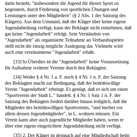
darin besteht, "insbesondere die Jugend für diesen Sport zu
begeistern, durch Förderung von sportlichen Übungen und
Leistungen unter den Mitgliedern" (§ 2 Abs. 1 der Satzung des
Klägers). Aus dem Umstand, daß der Kläger über keine eigene
Jugendabteilung verfügt, kann der Beklagte nicht entnehmen, daß
gar keine "Jugendarbeit" erfolgt. Sein Verständnis von
"Jugendarbeit" als organisierte Teilnahme an Verbandsspielen
stellt nicht die einzig mögliche Auslegung dar. Vielmehr wird
auch eine vereinsinterne "Jugendarbeit" erfaßt.
[
33
]
b) Überdies ist die "Jugendarbeit" keine Voraussetzung
für Aufnahme weiterer Vereine durch den Beklagten.
[
34
]
Weder § 4 Nr. 1 a. F. noch § 4 Nr. 1 n. F. der Satzung
des Beklagten macht zur Bedingung, daß der beitrittswillige
Verein "Jugendarbeit" erbringt. Es genügt, daß es sich um einen
"Sportverein der Stadt L." handelt. § 4 Nr. 1 Satz 1 n. F. der
Satzung des Beklagten fordert darüber hinaus lediglich, daß die
Mitglieder des beitrittswilligen Sportvereins, "und hierbei vor
allem dessen Jugendmitglieder", in L. wohnen müssen. Ein
Verein kann aber auch jugendliche Mitglieder haben, wenn er
über eine eigens eingerichtete Jugendabteilung nicht verfügt.
[
35
]
2. Der Kläger ist demnach auf eine Mitgliedschaft beim