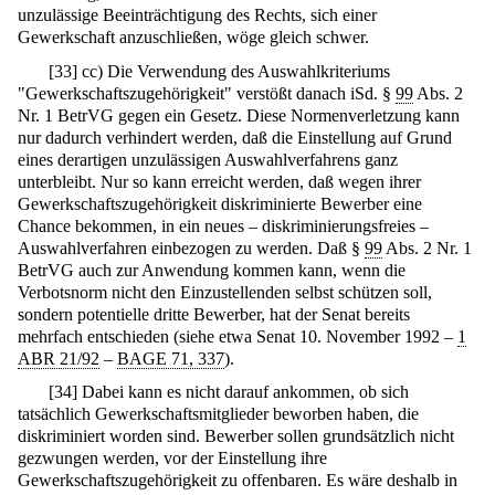
unzulässige Beeinträchtigung des Rechts, sich einer
Gewerkschaft anzuschließen, wöge gleich schwer.
[
33
]
cc) Die Verwendung des Auswahlkriteriums
"Gewerkschaftszugehörigkeit" verstößt danach iSd. §
99
Abs. 2
Nr. 1 BetrVG gegen ein Gesetz. Diese Normenverletzung kann
nur dadurch verhindert werden, daß die Einstellung auf Grund
eines derartigen unzulässigen Auswahlverfahrens ganz
unterbleibt. Nur so kann erreicht werden, daß wegen ihrer
Gewerkschaftszugehörigkeit diskriminierte Bewerber eine
Chance bekommen, in ein neues – diskriminierungsfreies –
Auswahlverfahren einbezogen zu werden. Daß §
99
Abs. 2 Nr. 1
BetrVG auch zur Anwendung kommen kann, wenn die
Verbotsnorm nicht den Einzustellenden selbst schützen soll,
sondern potentielle dritte Bewerber, hat der Senat bereits
mehrfach entschieden (siehe etwa Senat 10. November 1992 –
1
ABR 21/92
–
BAGE 71, 337
).
[
34
]
Dabei kann es nicht darauf ankommen, ob sich
tatsächlich Gewerkschaftsmitglieder beworben haben, die
diskriminiert worden sind. Bewerber sollen grundsätzlich nicht
gezwungen werden, vor der Einstellung ihre
Gewerkschaftszugehörigkeit zu offenbaren. Es wäre deshalb in