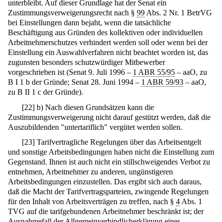
unterbleibt. Auf dieser Grundlage hat der Senat ein
Zustimmungsverweigerungsrecht nach §
99
Abs. 2 Nr. 1 BetrVG
bei Einstellungen dann bejaht, wenn die tatsächliche
Beschäftigung aus Gründen des kollektiven oder individuellen
Arbeitnehmerschutzes verhindert werden soll oder wenn bei der
Einstellung ein Auswahlverfahren nicht beachtet worden ist, das
zugunsten besonders schutzwürdiger Mitbewerber
vorgeschrieben ist (Senat 9. Juli 1996 –
1 ABR 55/95
– aaO, zu
B I 1 b der Gründe; Senat 28. Juni 1994 –
1 ABR 59/93
– aaO,
zu B II 1 c der Gründe).
[
22
]
b) Nach diesen Grundsätzen kann die
Zustimmungsverweigerung nicht darauf gestützt werden, daß die
Auszubildenden "untertariflich" vergütet werden sollen.
[
23
]
Tarifvertragliche Regelungen über das Arbeitsentgelt
und sonstige Arbeitsbedingungen haben nicht die Einstellung zum
Gegenstand. Ihnen ist auch nicht ein stillschweigendes Verbot zu
entnehmen, Arbeitnehmer zu anderen, ungünstigeren
Arbeitsbedingungen einzustellen. Das ergibt sich auch daraus,
daß die Macht der Tarifvertragsparteien, zwingende Regelungen
für den Inhalt von Arbeitsverträgen zu treffen, nach §
4
Abs. 1
TVG auf die tarifgebundenen Arbeitnehmer beschränkt ist; der
Ausnahmefall der Allgemeinverbindlicherklärung eines