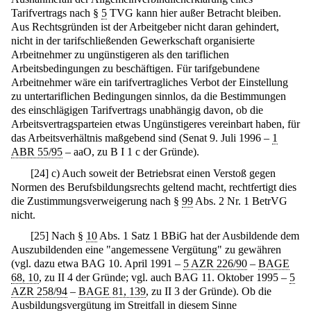
Tarifvertrags nach §
5
TVG kann hier außer Betracht bleiben.
Aus Rechtsgründen ist der Arbeitgeber nicht daran gehindert,
nicht in der tarifschließenden Gewerkschaft organisierte
Arbeitnehmer zu ungünstigeren als den tariflichen
Arbeitsbedingungen zu beschäftigen. Für tarifgebundene
Arbeitnehmer wäre ein tarifvertragliches Verbot der Einstellung
zu untertariflichen Bedingungen sinnlos, da die Bestimmungen
des einschlägigen Tarifvertrags unabhängig davon, ob die
Arbeitsvertragsparteien etwas Ungünstigeres vereinbart haben, für
das Arbeitsverhältnis maßgebend sind (Senat 9. Juli 1996 –
1
ABR 55/95
– aaO, zu B I 1 c der Gründe).
[
24
]
c) Auch soweit der Betriebsrat einen Verstoß gegen
Normen des Berufsbildungsrechts geltend macht, rechtfertigt dies
die Zustimmungsverweigerung nach §
99
Abs. 2 Nr. 1 BetrVG
nicht.
[
25
]
Nach §
10
Abs. 1 Satz 1 BBiG hat der Ausbildende dem
Auszubildenden eine "angemessene Vergütung" zu gewähren
(vgl. dazu etwa BAG 10. April 1991 –
5 AZR 226/90
–
BAGE
68, 10
, zu II 4 der Gründe; vgl. auch BAG 11. Oktober 1995 –
5
AZR 258/94
–
BAGE 81, 139
, zu II 3 der Gründe). Ob die
Ausbildungsvergütung im Streitfall in diesem Sinne