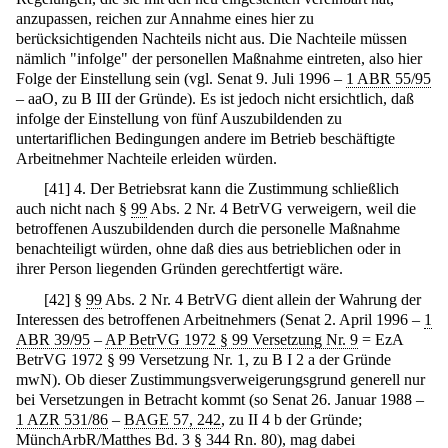
anzupassen, reichen zur Annahme eines hier zu
berücksichtigenden Nachteils nicht aus. Die Nachteile müssen
nämlich "infolge" der personellen Maßnahme eintreten, also hier
Folge der Einstellung sein (vgl. Senat 9. Juli 1996 –
1 ABR 55/95
– aaO, zu B III der Gründe). Es ist jedoch nicht ersichtlich, daß
infolge der Einstellung von fünf Auszubildenden zu
untertariflichen Bedingungen andere im Betrieb beschäftigte
Arbeitnehmer Nachteile erleiden würden.
[
41
]
4. Der Betriebsrat kann die Zustimmung schließlich
auch nicht nach §
99
Abs. 2 Nr. 4 BetrVG verweigern, weil die
betroffenen Auszubildenden durch die personelle Maßnahme
benachteiligt würden, ohne daß dies aus betrieblichen oder in
ihrer Person liegenden Gründen gerechtfertigt wäre.
[
42
]
§
99
Abs. 2 Nr. 4 BetrVG dient allein der Wahrung der
Interessen des betroffenen Arbeitnehmers (Senat 2. April 1996 –
1
ABR 39/95
–
AP BetrVG 1972 § 99 Versetzung Nr. 9
= EzA
BetrVG 1972 § 99 Versetzung Nr. 1, zu B I 2 a der Gründe
mwN). Ob dieser Zustimmungsverweigerungsgrund generell nur
bei Versetzungen in Betracht kommt (so Senat 26. Januar 1988 –
1 AZR 531/86
–
BAGE 57, 242
, zu II 4 b der Gründe;
MünchArbR/Matthes Bd. 3 § 344 Rn. 80), mag dabei