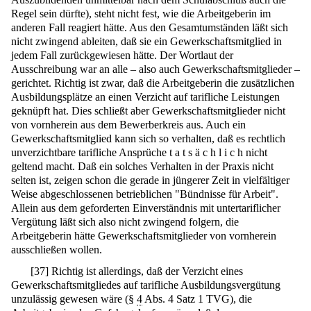
Regel sein dürfte), steht nicht fest, wie die Arbeitgeberin im
anderen Fall reagiert hätte. Aus den Gesamtumständen läßt sich
nicht zwingend ableiten, daß sie ein Gewerkschaftsmitglied in
jedem Fall zurückgewiesen hätte. Der Wortlaut der
Ausschreibung war an alle – also auch Gewerkschaftsmitglieder –
gerichtet. Richtig ist zwar, daß die Arbeitgeberin die zusätzlichen
Ausbildungsplätze an einen Verzicht auf tarifliche Leistungen
geknüpft hat. Dies schließt aber Gewerkschaftsmitglieder nicht
von vornherein aus dem Bewerberkreis aus. Auch ein
Gewerkschaftsmitglied kann sich so verhalten, daß es rechtlich
unverzichtbare tarifliche Ansprüche t a t s ä c h l i c h nicht
geltend macht. Daß ein solches Verhalten in der Praxis nicht
selten ist, zeigen schon die gerade in jüngerer Zeit in vielfältiger
Weise abgeschlossenen betrieblichen "Bündnisse für Arbeit".
Allein aus dem geforderten Einverständnis mit untertariflicher
Vergütung läßt sich also nicht zwingend folgern, die
Arbeitgeberin hätte Gewerkschaftsmitglieder von vornherein
ausschließen wollen.
[
37
]
Richtig ist allerdings, daß der Verzicht eines
Gewerkschaftsmitgliedes auf tarifliche Ausbildungsvergütung
unzulässig gewesen wäre (§
4
Abs. 4 Satz 1 TVG), die