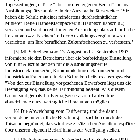
Tageszeitungen, daß sie "über unseren eigenen Bedarf" hinaus
Ausbildungsplätze anbiete. In der Anzeige heißt es weiter: "Sie
haben die Schule mit einer mindestens durchschnittlichen
Mittleren Reife (Handelsfachpacker/in: Hauptschulabschluß)
verlassen und sind bereit, für einen Ausbildungsplatz auf tarifliche
Leistungen – z. B. einen Teil der Ausbildungsvergütung – zu
verzichten, um Ihre beruflichen Zukunftschancen zu verbessern."
[
5
]
Mit Schreiben vom 13. August und 2. September 1997
informierte sie den Betriebsrat über die beabsichtigte Einstellung
von fünf Auszubildenden für die Ausbildungsberufe
Industrieelektroniker/in, Kommunikationselektroniker/in und
Industriekauffrau/mann. In den Schreiben heißt es auszugsweise:
"Von den zur Einstellung vorgesehenen Bewerbern liegt uns die
Bestätigung vor, daß keine Tarifbindung besteht. Aus diesem
Grund sind gemäß Tarifvertragsgesetz vom Tarifvertrag
abweichende einzelvertragliche Regelungen möglich.
[
6
]
Die Abweichung vom Tarifvertrag und die damit
verbundene untertarifliche Bezahlung ist sachlich durch die
Tatsache begründet, daß wir diese zusätzlichen Ausbildungsplätze
über unseren eigenen Bedarf hinaus zur Verfügung stellen."
[
7
]
Mit Schreiben vom 18. August und 8. September 1997