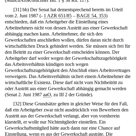
(MünchArbR/Buchner Bd. 1 § 38 Rn. 117).
[
31
]
bb) Der Senat hat dementsprechend bereits im Urteil
vom 2. Juni 1987 (-
1 AZR 651/85
–
BAGE 54, 353
)
entschieden, daß ein Arbeitgeber die Einstellung eines
Arbeitnehmers nicht von dessen Austritt aus einer Gewerkschaft
abhängig machen kann. Arbeitnehmer, die sich den
Gewerkschaften anschließen wollen, dürfen daran nicht durch
wirtschaftlichen Druck gehindert werden. Sie müssen sich frei für
den Beitritt zu einer Gewerkschaft entscheiden können. Der
Arbeitgeber darf weder wegen der Gewerkschaftszugehörigkeit
das Arbeitsverhältnis kündigen noch wegen
Gewerkschaftszugehörigkeit den Abschluß eines Arbeitsvertrages
verweigern. Das Arbeitsverhältnis sichert einem Arbeitnehmer die
wirtschaftliche Existenz. Diese darf nicht vom Nichtbeitritt zu
oder Austritt aus einer Gewerkschaft abhängig gemacht werden
(Senat 2. Juni 1987
aaO
, zu III 2 der Gründe).
[
32
]
Diese Grundsätze gelten in gleicher Weise für den Fall,
daß ein Arbeitgeber zwar nicht ausdrücklich von Bewerbern den
Austritt aus der Gewerkschaft verlangt, aber von vornherein
klarstellt, er wolle nur Nichtmitglieder einstellen. Ein
Gewerkschaftsmitglied hätte auch dann nur eine Chance auf
Einstellung, wenn es aus der Gewerkschaft austräte. Die