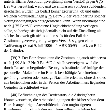
untertariflicher Ausbildungsvergütung einen Verstoß gegen §
75
BetrVG gerügt hat, weil damit zwei Klassen von Auszubildenden
geschaffen würden. Es bedarf keiner Erörterung, ob und unter
welchen Voraussetzungen §
75
BetrVG der Vereinbarung solcher
Vertragsbedingungen entgegenstehen kann. Wenn überhaupt eine
nach §
75
BetrVG verbotene Ungleichbehandlung vorliegen
sollte, so bezöge sie sich jedenfalls nicht auf die Einstellung als
solche. Insoweit gilt nichts anderes als für den Fall der
Zustimmungsverweigerung wegen Verstoßes gegen einen
Tarifvertrag (Senat 9. Juli 1996 –
1 ABR 55/95
– aaO, zu B I 2
der Gründe).
[
39
]
3. Der Betriebsrat kann die Zustimmung auch nicht etwa
nach §
99
Abs. 2 Nr. 3 BetrVG deshalb verweigern, weil die
durch Tatsachen begründete Besorgnis bestünde, daß infolge der
personellen Maßnahme im Betrieb beschäftigte Arbeitnehmer
gekündigt werden oder sonstige Nachteile erleiden, ohne daß dies
aus betrieblichen oder in der Person des Arbeitnehmers liegenden
Gründen gerechtfertigt wäre.
[
40
]
Befürchtungen des Betriebsrats, die Arbeitgeberin
könnte versuchen, die Arbeitsbedingungen der bisher schon dem
Betrieb angehörigen Auszubildenden den ungünstigeren
Regelungen, die sie mit den neu eingestellten vereinbart hat,