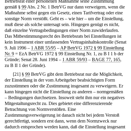
Betriebsrat einer personellen Maßnahme seine Zustimmung
gemäß §
99
Abs. 2 Nr. 1 BetrVG nur dann verweigern, wenn die
Maßnahme selbst gegen ein Gesetz, einen Tarifvertrag oder eine
sonstige Norm verstößt. Geht es – wie hier – um die Einstellung,
muß diese als solche untersagt sein. Hingegen genügt es nicht,
daß einzelne Vertragsbedingungen einer Norm zuwiderlaufen.
Das Mitbestimmungsrecht des Betriebsrats bei Einstellungen ist
kein Instrument einer umfassenden Vertragsinhaltskontrolle (Senat
9. Juli 1996 –
1 ABR 55/95
–
AP BetrVG 1972 § 99 Einstellung
Nr. 9
= EzA BetrVG 1972 § 99 Einstellung Nr. 1, zu B I 1 b der
Gründe; Senat 28. Juni 1994 –
1 ABR 59/93
–
BAGE 77, 165
,
zu B II 1 der Gründe).
[
21
]
§
99
BetrVG gibt dem Betriebsrat nur die Möglichkeit,
der Einstellung in der vom Arbeitgeber beabsichtigten Form
zuzustimmen oder die Zustimmung insgesamt zu verweigern. Er
kann hingegen nicht die Einstellung zu anderen – normgemäßen
– Bedingungen durchsetzen. Insoweit steht ihm nur ein negatives
Mitgestaltungsrecht zu. Dies gebietet eine differenzierende
Betrachtung von Normverstößen. Eine
Zustimmungsverweigerung ist danach nicht bei jedem Verstoß
gerechtfertigt, sondern erst dann, wenn dem Normzweck nur
dadurch entsprochen werden kann, daß die Einstellung insgesamt