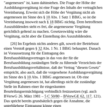
"angemessen" ist, kann dahinstehen. Die Frage der Höhe der
Ausbildungsvergütung ist eine Frage des Inhalts der vertraglichen
Vereinbarung. Erweist sich die Höhe der Vergütung nicht als
angemessen im Sinne des §
10
Abs. 1 Satz 1 BBiG, so ist die
Vereinbarung insoweit nach §
18
BBiG nichtig. Dem betroffenen
Auszubildenden steht es frei, die angemessene Vergütung
gerichtlich geltend zu machen. Gesetzeswidrig wäre die
Vergütung, nicht aber die Einstellung des Auszubildenden.
[
26
]
Im Ergebnis nichts anderes gilt, soweit der Betriebsrat
einen Verstoß gegen §
32
Abs. 1 Nr. 1 BBiG behauptet. Danach
ist Voraussetzung für die Eintragung des
Berufsausbildungsvertrages in das von der für die
Berufsausbildung zuständigen Stelle zu führende Verzeichnis der
Berufsausbildungsverhältnisse, daß der Vertrag "diesem Gesetz"
entspricht, also auch, daß die vorgesehene Ausbildungsvergütung
im Sinne des §
10
Abs. 1 BBiG angemessen ist. Ob eine
Vergütung angemessen ist, hat allerdings nicht die zuständige
Stelle im Rahmen einer ihr eingeräumten
Beurteilungsermächtigung verbindlich festzusetzen (vgl. auch
BVerwG 26. März 1981 –
5 C 50/80
–
BVerwGE 62, 117
, 121).
Das spricht bereits grundsätzlich gegen die Annahme, die
unterbliebene Eintragung könne einen