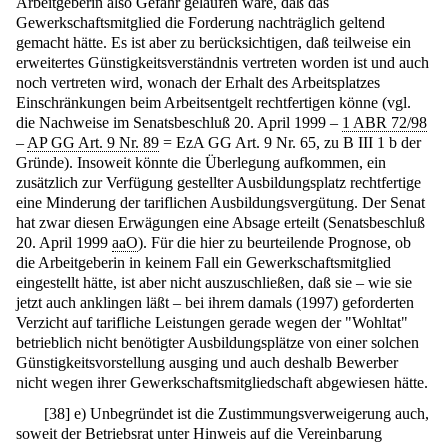
Arbeitgeberin also Gefahr gelaufen wäre, daß das
Gewerkschaftsmitglied die Forderung nachträglich geltend
gemacht hätte. Es ist aber zu berücksichtigen, daß teilweise ein
erweitertes Günstigkeitsverständnis vertreten worden ist und auch
noch vertreten wird, wonach der Erhalt des Arbeitsplatzes
Einschränkungen beim Arbeitsentgelt rechtfertigen könne (vgl.
die Nachweise im Senatsbeschluß 20. April 1999 –
1 ABR 72/98
–
AP GG Art. 9 Nr. 89
= EzA GG Art. 9 Nr. 65, zu B III 1 b der
Gründe). Insoweit könnte die Überlegung aufkommen, ein
zusätzlich zur Verfügung gestellter Ausbildungsplatz rechtfertige
eine Minderung der tariflichen Ausbildungsvergütung. Der Senat
hat zwar diesen Erwägungen eine Absage erteilt (Senatsbeschluß
20. April 1999
aaO
). Für die hier zu beurteilende Prognose, ob
die Arbeitgeberin in keinem Fall ein Gewerkschaftsmitglied
eingestellt hätte, ist aber nicht auszuschließen, daß sie – wie sie
jetzt auch anklingen läßt – bei ihrem damals (1997) geforderten
Verzicht auf tarifliche Leistungen gerade wegen der "Wohltat"
betrieblich nicht benötigter Ausbildungsplätze von einer solchen
Günstigkeitsvorstellung ausging und auch deshalb Bewerber
nicht wegen ihrer Gewerkschaftsmitgliedschaft abgewiesen hätte.
[
38
]
e) Unbegründet ist die Zustimmungsverweigerung auch,
soweit der Betriebsrat unter Hinweis auf die Vereinbarung