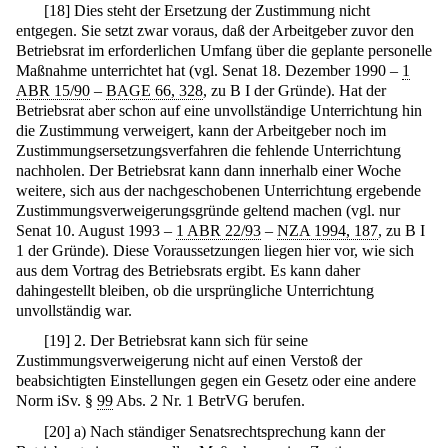
[
18
]
Dies steht der Ersetzung der Zustimmung nicht
entgegen. Sie setzt zwar voraus, daß der Arbeitgeber zuvor den
Betriebsrat im erforderlichen Umfang über die geplante personelle
Maßnahme unterrichtet hat (vgl. Senat 18. Dezember 1990 –
1
ABR 15/90
–
BAGE 66, 328
, zu B I der Gründe). Hat der
Betriebsrat aber schon auf eine unvollständige Unterrichtung hin
die Zustimmung verweigert, kann der Arbeitgeber noch im
Zustimmungsersetzungsverfahren die fehlende Unterrichtung
nachholen. Der Betriebsrat kann dann innerhalb einer Woche
weitere, sich aus der nachgeschobenen Unterrichtung ergebende
Zustimmungsverweigerungsgründe geltend machen (vgl. nur
Senat 10. August 1993 –
1 ABR 22/93
–
NZA 1994, 187
, zu B I
1 der Gründe). Diese Voraussetzungen liegen hier vor, wie sich
aus dem Vortrag des Betriebsrats ergibt. Es kann daher
dahingestellt bleiben, ob die ursprüngliche Unterrichtung
unvollständig war.
[
19
]
2. Der Betriebsrat kann sich für seine
Zustimmungsverweigerung nicht auf einen Verstoß der
beabsichtigten Einstellungen gegen ein Gesetz oder eine andere
Norm iSv. §
99
Abs. 2 Nr. 1 BetrVG berufen.
[
20
]
a) Nach ständiger Senatsrechtsprechung kann der