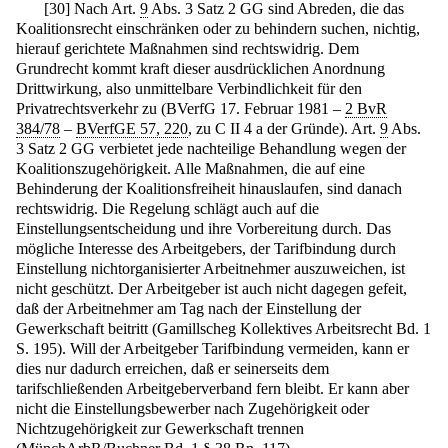
[
30
]
Nach Art.
9
Abs. 3 Satz 2 GG sind Abreden, die das
Koalitionsrecht einschränken oder zu behindern suchen, nichtig,
hierauf gerichtete Maßnahmen sind rechtswidrig. Dem
Grundrecht kommt kraft dieser ausdrücklichen Anordnung
Drittwirkung, also unmittelbare Verbindlichkeit für den
Privatrechtsverkehr zu (BVerfG 17. Februar 1981 –
2 BvR
384/78
–
BVerfGE 57, 220
, zu C II 4 a der Gründe). Art.
9
Abs.
3 Satz 2 GG verbietet jede nachteilige Behandlung wegen der
Koalitionszugehörigkeit. Alle Maßnahmen, die auf eine
Behinderung der Koalitionsfreiheit hinauslaufen, sind danach
rechtswidrig. Die Regelung schlägt auch auf die
Einstellungsentscheidung und ihre Vorbereitung durch. Das
mögliche Interesse des Arbeitgebers, der Tarifbindung durch
Einstellung nichtorganisierter Arbeitnehmer auszuweichen, ist
nicht geschützt. Der Arbeitgeber ist auch nicht dagegen gefeit,
daß der Arbeitnehmer am Tag nach der Einstellung der
Gewerkschaft beitritt (Gamillscheg Kollektives Arbeitsrecht Bd. 1
S. 195). Will der Arbeitgeber Tarifbindung vermeiden, kann er
dies nur dadurch erreichen, daß er seinerseits dem
tarifschließenden Arbeitgeberverband fern bleibt. Er kann aber
nicht die Einstellungsbewerber nach Zugehörigkeit oder
Nichtzugehörigkeit zur Gewerkschaft trennen