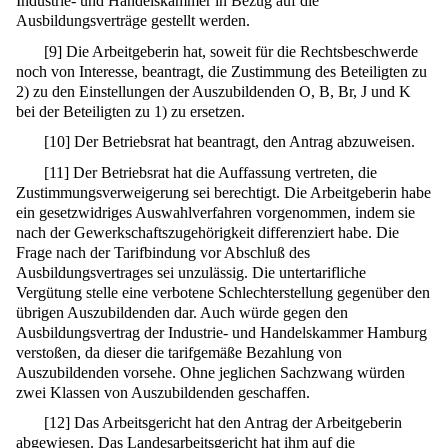
Industrie- und Handelskammer in Bezug auf die
Ausbildungsverträge gestellt werden.
[
9
]
Die Arbeitgeberin hat, soweit für die Rechtsbeschwerde
noch von Interesse, beantragt, die Zustimmung des Beteiligten zu
2) zu den Einstellungen der Auszubildenden O, B, Br, J und K
bei der Beteiligten zu 1) zu ersetzen.
[
10
]
Der Betriebsrat hat beantragt, den Antrag abzuweisen.
[
11
]
Der Betriebsrat hat die Auffassung vertreten, die
Zustimmungsverweigerung sei berechtigt. Die Arbeitgeberin habe
ein gesetzwidriges Auswahlverfahren vorgenommen, indem sie
nach der Gewerkschaftszugehörigkeit differenziert habe. Die
Frage nach der Tarifbindung vor Abschluß des
Ausbildungsvertrages sei unzulässig. Die untertarifliche
Vergütung stelle eine verbotene Schlechterstellung gegenüber den
übrigen Auszubildenden dar. Auch würde gegen den
Ausbildungsvertrag der Industrie- und Handelskammer Hamburg
verstoßen, da dieser die tarifgemäße Bezahlung von
Auszubildenden vorsehe. Ohne jeglichen Sachzwang würden
zwei Klassen von Auszubildenden geschaffen.
[
12
]
Das Arbeitsgericht hat den Antrag der Arbeitgeberin
abgewiesen. Das Landesarbeitsgericht hat ihm auf die