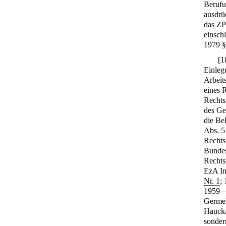
Beruf
ausdrü
das ZP
einsch
1979 
[
1
Einleg
Arbeit
eines R
Rechtsm
des Ger
die Be
Abs. 5
Rechts
Bundes
Rechts
EzA In
Nr. 1
;
1959 
Germel
Hauck
sonder