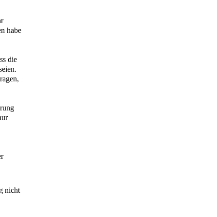
ar
en habe
ss die
seien.
tragen,
erung
nur
er
g nicht