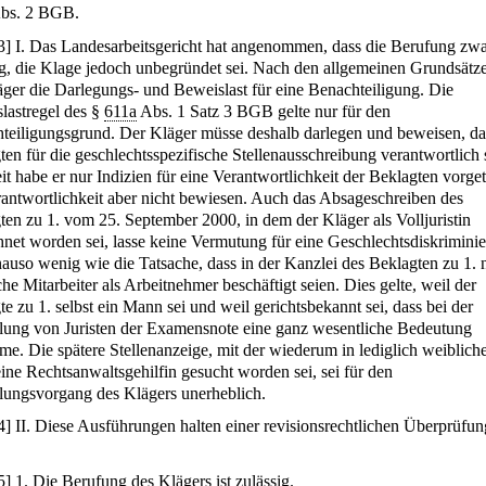
bs. 2 BGB.
3
]
I. Das Landesarbeitsgericht hat angenommen, dass die Berufung zw
ig, die Klage jedoch unbegründet sei. Nach den allgemeinen Grundsätz
äger die Darlegungs- und Beweislast für eine Benachteiligung. Die
lastregel des §
611a
Abs. 1 Satz 3 BGB gelte nur für den
teiligungsgrund. Der Kläger müsse deshalb darlegen und beweisen, da
ten für die geschlechtsspezifische Stellenausschreibung verantwortlich 
it habe er nur Indizien für eine Verantwortlichkeit der Beklagten vorge
rantwortlichkeit aber nicht bewiesen. Auch das Absageschreiben des
ten zu 1. vom 25. September 2000, in dem der Kläger als Volljuristin
hnet worden sei, lasse keine Vermutung für eine Geschlechtsdiskrimini
nauso wenig wie die Tatsache, dass in der Kanzlei des Beklagten zu 1. 
he Mitarbeiter als Arbeitnehmer beschäftigt seien. Dies gelte, weil der
e zu 1. selbst ein Mann sei und weil gerichtsbekannt sei, dass bei der
llung von Juristen der Examensnote eine ganz wesentliche Bedeutung
e. Die spätere Stellenanzeige, mit der wiederum in lediglich weiblich
ine Rechtsanwaltsgehilfin gesucht worden sei, sei für den
llungsvorgang des Klägers unerheblich.
4
]
II. Diese Ausführungen halten einer revisionsrechtlichen Überprüfun
5
]
1. Die Berufung des Klägers ist zulässig.