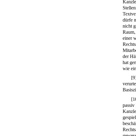
Kanzle
Stelle
Textve
dürfe 
nicht 
Raum, 
einer 
Rechts
Mitarb
der Hä
hat ge
wie ein
[
9
verurt
Basisz
[
1
passiv 
Kanzle
gespie
beschä
Rechts
gewese