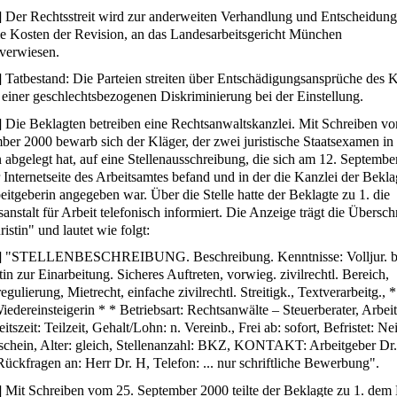
]
Der Rechtsstreit wird zur anderweiten Verhandlung und Entscheidung
ie Kosten der Revision, an das Landesarbeitsgericht München
verwiesen.
]
Tatbestand: Die Parteien streiten über Entschädigungsansprüche des 
einer geschlechtsbezogenen Diskriminierung bei der Einstellung.
]
Die Beklagten betreiben eine Rechtsanwaltskanzlei. Mit Schreiben v
ber 2000 bewarb sich der Kläger, der zwei juristische Staatsexamen in
 abgelegt hat, auf eine Stellenausschreibung, die sich am 12. Septemb
r Internetseite des Arbeitsamtes befand und in der die Kanzlei der Bekla
eitgeberin angegeben war. Über die Stelle hatte der Beklagte zu 1. die
nstalt für Arbeit telefonisch informiert. Die Anzeige trägt die Überschr
ristin" und lautet wie folgt:
]
"STELLENBESCHREIBUNG. Beschreibung. Kenntnisse: Volljur. 
n zur Einarbeitung. Sicheres Auftreten, vorwieg. zivilrechtl. Bereich,
egulierung, Mietrecht, einfache zivilrechtl. Streitigk., Textverarbeitg., *
edereinsteigerin * * Betriebsart: Rechtsanwälte – Steuerberater, Arbeit
itszeit: Teilzeit, Gehalt/Lohn: n. Vereinb., Frei ab: sofort, Befristet: Ne
schein, Alter: gleich, Stellenanzahl: BKZ, KONTAKT: Arbeitgeber Dr
Rückfragen an: Herr Dr. H, Telefon: ... nur schriftliche Bewerbung".
]
Mit Schreiben vom 25. September 2000 teilte der Beklagte zu 1. dem