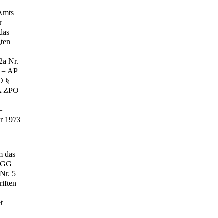
 Amts
r
das
gten
a Nr.
2 = AP
O §
zA ZPO
–
r 1973
m das
bGG
Nr. 5
iften
t