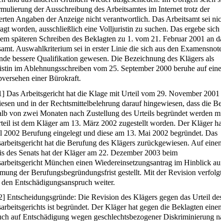
rmulierung der Ausschreibung des Arbeitsamtes im Internet trotz der
lierten Angaben der Anzeige nicht verantwortlich. Das Arbeitsamt sei ni
ragt worden, ausschließlich eine Volljuristin zu suchen. Das ergebe sich
nem späteren Schreiben des Beklagten zu 1. vom 21. Februar 2001 an d
samt. Auswahlkriterium sei in erster Linie die sich aus den Examensnot
nde bessere Qualifikation gewesen. Die Bezeichnung des Klägers als
ristin im Ablehnungsschreiben vom 25. September 2000 beruhe auf ein
bversehen einer Bürokraft.
1
]
Das Arbeitsgericht hat die Klage mit Urteil vom 29. November 2001
esen und in der Rechtsmittelbelehrung darauf hingewiesen, dass die B
alb von zwei Monaten nach Zustellung des Urteils begründet werden m
teil ist dem Kläger am 13. März 2002 zugestellt worden. Der Kläger h
il 2002 Berufung eingelegt und diese am 13. Mai 2002 begründet. Das
arbeitsgericht hat die Berufung des Klägers zurückgewiesen. Auf eine
s des Senats hat der Kläger am 22. Dezember 2003 beim
arbeitsgericht München einen Wiedereinsetzungsantrag im Hinblick au
mung der Berufungsbegründungsfrist gestellt. Mit der Revision verfolg
 den Entschädigungsanspruch weiter.
2
]
Entscheidungsgründe: Die Revision des Klägers gegen das Urteil de
arbeitsgerichts ist begründet. Der Kläger hat gegen die Beklagten eine
ch auf Entschädigung wegen geschlechtsbezogener Diskriminierung n