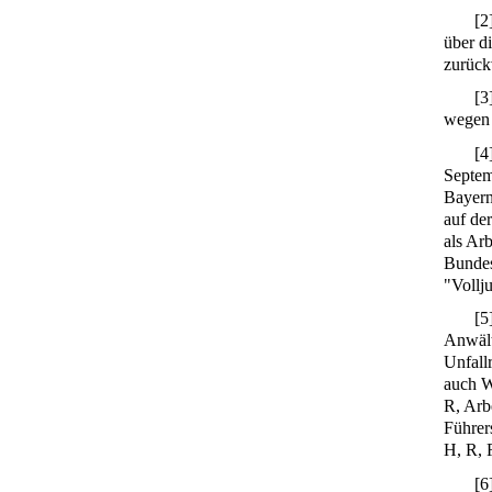
[
2
über d
zurück
[
3
wegen 
[
4
Septem
Bayern
auf de
als Arb
Bundesa
"Vollju
[
5
Anwälti
Unfallr
auch Wi
R, Arbe
Führer
H, R, 
[
6