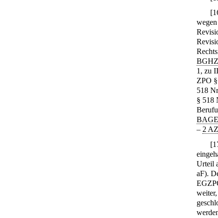
[
1
wegen 
Revisi
Revisi
Rechts
BGHZ 
1, zu 
ZPO § 
518 Nr
§ 518 
Berufu
BAGE 
–
2 AZ
[
1
eingeh
Urteil
aF). D
EGZPO 
weiter
geschl
werden