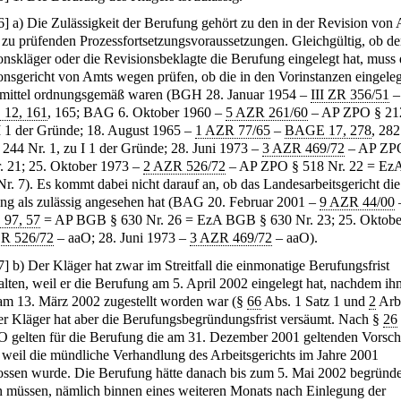
6
]
a) Die Zulässigkeit der Berufung gehört zu den in der Revision von
zu prüfenden Prozessfortsetzungsvoraussetzungen. Gleichgültig, ob de
onskläger oder die Revisionsbeklagte die Berufung eingelegt hat, muss 
onsgericht von Amts wegen prüfen, ob die in den Vorinstanzen eingele
mittel ordnungsgemäß waren (BGH 28. Januar 1954 –
III ZR 356/51
–
12, 161
, 165; BAG 6. Oktober 1960 –
5 AZR 261/60
– AP ZPO § 212
II 1 der Gründe; 18. August 1965 –
1 AZR 77/65
–
BAGE 17, 278
, 28
244 Nr. 1, zu I 1 der Gründe; 28. Juni 1973 –
3 AZR 469/72
– AP ZP
. 21; 25. Oktober 1973 –
2 AZR 526/72
– AP ZPO § 518 Nr. 22 = E
Nr. 7). Es kommt dabei nicht darauf an, ob das Landesarbeitsgericht die
ng als zulässig angesehen hat (BAG 20. Februar 2001 –
9 AZR 44/00
97, 57
= AP BGB § 630 Nr. 26 = EzA BGB § 630 Nr. 23; 25. Oktobe
R 526/72
– aaO; 28. Juni 1973 –
3 AZR 469/72
– aaO).
7
]
b) Der Kläger hat zwar im Streitfall die einmonatige Berufungsfrist
alten, weil er die Berufung am 5. April 2002 eingelegt hat, nachdem ih
 am 13. März 2002 zugestellt worden war (§
66
Abs. 1 Satz 1 und
2
Ar
er Kläger hat aber die Berufungsbegründungsfrist versäumt. Nach §
26
gelten für die Berufung die am 31. Dezember 2001 geltenden Vorschr
, weil die mündliche Verhandlung des Arbeitsgerichts im Jahre 2001
ossen wurde. Die Berufung hätte danach bis zum 5. Mai 2002 begründe
 müssen, nämlich binnen eines weiteren Monats nach Einlegung der