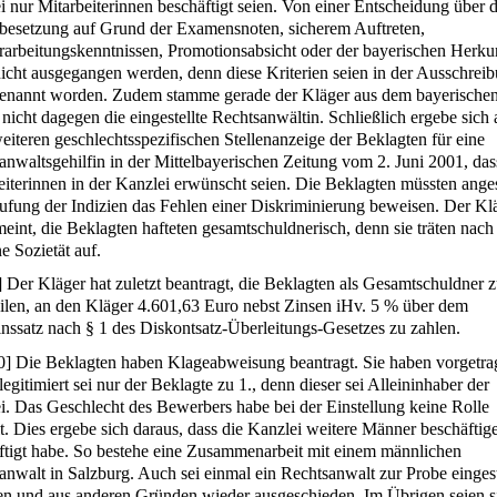
i nur Mitarbeiterinnen beschäftigt seien. Von einer Entscheidung über d
nbesetzung auf Grund der Examensnoten, sicherem Auftreten,
rarbeitungskenntnissen, Promotionsabsicht oder der bayerischen Herku
nicht ausgegangen werden, denn diese Kriterien seien in der Ausschrei
genannt worden. Zudem stamme gerade der Kläger aus dem bayerische
nicht dagegen die eingestellte Rechtsanwältin. Schließlich ergebe sich 
weiteren geschlechtsspezifischen Stellenanzeige der Beklagten für eine
anwaltsgehilfin in der Mittelbayerischen Zeitung vom 2. Juni 2001, das
eiterinnen in der Kanzlei erwünscht seien. Die Beklagten müssten ange
ufung der Indizien das Fehlen einer Diskriminierung beweisen. Der Kl
meint, die Beklagten hafteten gesamtschuldnerisch, denn sie träten nac
e Sozietät auf.
]
Der Kläger hat zuletzt beantragt, die Beklagten als Gesamtschuldner 
eilen, an den Kläger 4.601,63 Euro nebst Zinsen iHv. 5 % über dem
inssatz nach § 1 des Diskontsatz-Überleitungs-Gesetzes zu zahlen.
0
]
Die Beklagten haben Klageabweisung beantragt. Sie haben vorgetra
legitimiert sei nur der Beklagte zu 1., denn dieser sei Alleininhaber der
i. Das Geschlecht des Bewerbers habe bei der Einstellung keine Rolle
lt. Dies ergebe sich daraus, dass die Kanzlei weitere Männer beschäftig
ftigt habe. So bestehe eine Zusammenarbeit mit einem männlichen
anwalt in Salzburg. Auch sei einmal ein Rechtsanwalt zur Probe eingest
n und aus anderen Gründen wieder ausgeschieden. Im Übrigen seien si