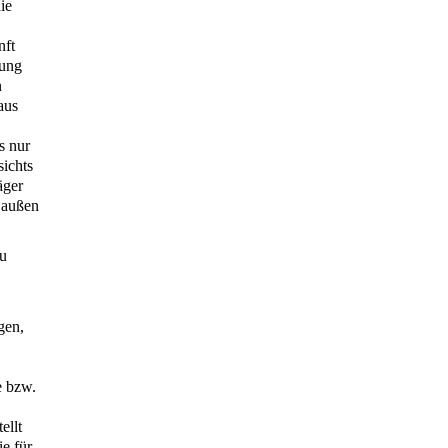
ie
nft
bung
n
aus
s nur
sichts
äger
h außen
zu
gen,
e bzw.
ellt
e für