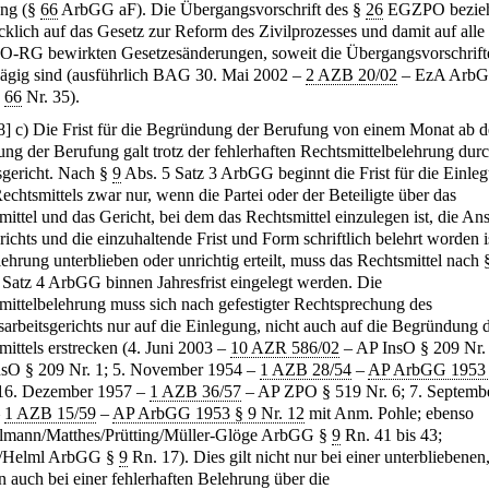
ung (§
66
ArbGG aF). Die Übergangsvorschrift des §
26
EGZPO bezieh
cklich auf das Gesetz zur Reform des Zivilprozesses und damit auf alle
O-RG bewirkten Gesetzesänderungen, soweit die Übergangsvorschrift
lägig sind (ausführlich BAG 30. Mai 2002 –
2 AZB 20/02
– EzA Arb
§
66
Nr. 35).
8
]
c) Die Frist für die Begründung der Berufung von einem Monat ab d
ung der Berufung galt trotz der fehlerhaften Rechtsmittelbelehrung dur
sgericht. Nach §
9
Abs. 5 Satz 3 ArbGG beginnt die Frist für die Einle
echtsmittels zwar nur, wenn die Partei oder der Beteiligte über das
ittel und das Gericht, bei dem das Rechtsmittel einzulegen ist, die Ans
ichts und die einzuhaltende Frist und Form schriftlich belehrt worden is
lehrung unterblieben oder unrichtig erteilt, muss das Rechtsmittel nach
 Satz 4 ArbGG binnen Jahresfrist eingelegt werden. Die
mittelbelehrung muss sich nach gefestigter Rechtsprechung des
arbeitsgerichts nur auf die Einlegung, nicht auch auf die Begründung 
mittels erstrecken (4. Juni 2003 –
10 AZR 586/02
– AP InsO § 209 Nr.
sO § 209 Nr. 1; 5. November 1954 –
1 AZB 28/54
–
AP ArbGG 1953 
 16. Dezember 1957 –
1 AZB 36/57
– AP ZPO § 519 Nr. 6; 7. Septemb
–
1 AZB 15/59
–
AP ArbGG 1953 § 9 Nr. 12
mit Anm. Pohle; ebenso
mann/Matthes/Prütting/Müller-Glöge ArbGG §
9
Rn. 41 bis 43;
/Helml ArbGG §
9
Rn. 17). Dies gilt nicht nur bei einer unterbliebenen
n auch bei einer fehlerhaften Belehrung über die