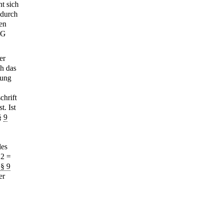
t sich
 durch
en
GG
er
ch das
gung
chrift
t. Ist
 §
9
des
 2 =
§ 9
er
,