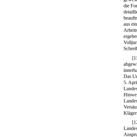
die Fo
detail
beauft
aus ei
Arbeit
ergebe
Vollju
Schrei
[
1
abgewi
innerh
Das Ur
5. Apr
Landes
Hinwei
Landes
Versäu
Kläger
[
1
Landes
Anspru