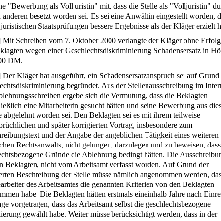
ne "Bewerbung als Volljuristin" mit, dass die Stelle als "Volljuristin" d
 anderen besetzt worden sei. Es sei eine Anwältin eingestellt worden, d
juristischen Staatsprüfungen bessere Ergebnisse als der Kläger erzielt 
]
Mit Schreiben vom 7. Oktober 2000 verlangte der Kläger ohne Erfol
klagten wegen einer Geschlechtsdiskriminierung Schadensersatz in H
,00 DM.
]
Der Kläger hat ausgeführt, ein Schadensersatzanspruch sei auf Grund 
echtsdiskriminierung begründet. Aus der Stellenausschreibung im Inter
lehnungsschreiben ergebe sich die Vermutung, dass die Beklagten
ließlich eine Mitarbeiterin gesucht hätten und seine Bewerbung aus di
 abgelehnt worden sei. Den Beklagten sei es mit ihrem teilweise
prüchlichen und später korrigierten Vortrag, insbesondere zum
reibungstext und der Angabe der angeblichen Tätigkeit eines weiteren
chen Rechtsanwalts, nicht gelungen, darzulegen und zu beweisen, dass
echtsbezogene Gründe die Ablehnung bedingt hätten. Die Ausschreibun
n Beklagten, nicht vom Arbeitsamt verfasst worden. Auf Grund der
lierten Beschreibung der Stelle müsse nämlich angenommen werden, das
arbeiter des Arbeitsamtes die genannten Kriterien von den Beklagten
mmen habe. Die Beklagten hätten erstmals eineinhalb Jahre nach Einr
age vorgetragen, dass das Arbeitsamt selbst die geschlechtsbezogene
ierung gewählt habe. Weiter müsse berücksichtigt werden, dass in der