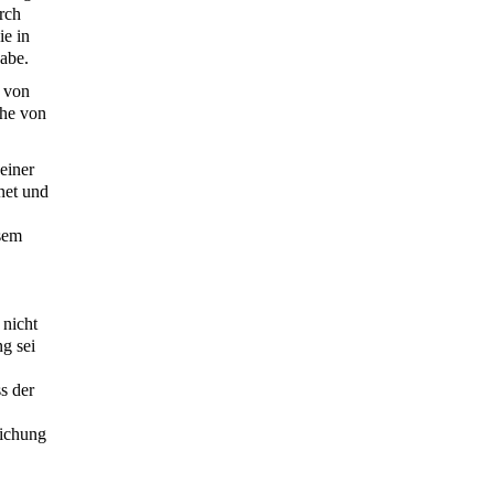
urch
ie in
habe.
g von
öhe von
einer
net und
esem
 nicht
g sei
s der
eichung