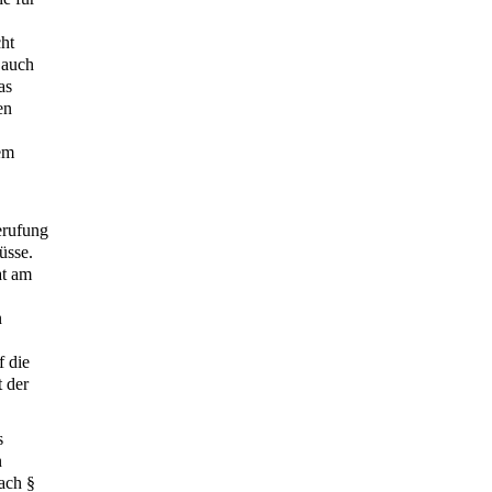
cht
 auch
as
en
em
erufung
üsse.
at am
n
f die
t der
s
n
ach §