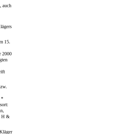
, auch
Klägers
om 15.
er 2000
gten
ift
bzw.
 *
sort:
in,
. H &
 Kläger