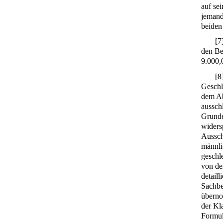
auf sei
jemand
beiden 
[
7
den Be
9.000
[
8
Geschl
dem Ab
aussch
Grunde
widers
Aussch
männli
geschl
von de
detail
Sachbe
überno
der Kl
Formul