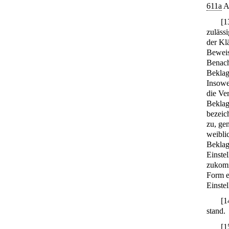
611a
A
[
1
zuläss
der Kl
Beweis
Benach
Beklag
Insowe
die Ve
Beklag
bezeic
zu, ge
weiblic
Beklagt
Einste
zukomm
Form e
Einste
[
1
stand.
[
1