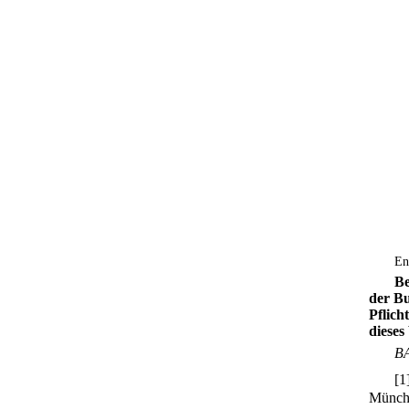
En
Be
der Bu
Pflich
dieses
BA
[
1
Münch