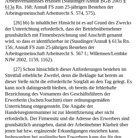
Arbeitsverhältnisses erfassen (Staudinger/Annuß BGB 2005 §
613a
Rn. 168; Annuß FS zum 25-jährigen Bestehen der
Arbeitsgemeinschaft Arbeitsrecht S. 574, 575).
[
26
]
bb) In inhaltlicher Hinsicht ist es auf Grund des Zwecks
der Unterrichtung erforderlich, dass der Betriebsübernehmer
grundsätzlich mit Firmenbezeichnung und Anschrift genannt
wird, so dass er identifizierbar ist (Staudinger/Annuß § 613a Rn.
156; Annuß FS zum 25-jährigen Bestehen der
Arbeitsgemeinschaft Arbeitsrecht S. 567 f.; Willemsen/Lembke
NJW 2002, 1159, 1162).
[
27
]
Schon hinsichtlich dieser Anforderungen bestehen im
Streitfall erhebliche Zweifel, denn die Beklagte hat bereits an
dieser Stelle nicht die erforderliche Sorgfalt an den Tag gelegt. Es
kann noch dahingestellt bleiben, ob bereits die fehlerhafte
Bezeichnung des Vornamens des Geschäftsführers der
Erwerberin (Jochen/Joachim) einer ordnungsgemäßen
Unterrichtung entgegensteht. Die Angabe der
Handelsregisternummer ist zur Identifizierung aber nicht
erforderlich. Der Firmensitz und die Adresse des Erwerbers sind
grundsätzlich anzugeben, damit der Arbeitnehmer Klarheit über
jenen hat bzw. ergänzende Erkundigungen einziehen kann.
Insbesondere bei ausländischen Erwerbern kann das für den