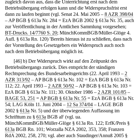
zugleich davon aus, dass die Unterrichtung erst nach dem
Betriebsübergang erfolgen kann und die Widerspruchsfrist erst
dann zu laufen beginnt (vgl. Senat 24. Mai 2005 –
8 AZR 398/04
– AP BGB § 613a Nr. 284 = EzA BGB 2002 § 613a Nr. 35, auch
zur Veröffentlichung in der Amtlichen Sammlung vorgesehen;
BT-Drucks. 14/7760 S. 20
; MünchKommBGB/Müller-Glöge 4.
Aufl. § 613a Rn. 120) 'Bereits hieraus ist zu schließen, dass nach
der Vorstellung des Gesetzgebers ein Widerspruch auch noch
nach dem Betriebsübergang möglich ist.
[
46
]
b) Der Widerspruch wirkt auf den Zeitpunkt des
Betriebsübergangs zurück. Dies entspricht der ständigen
Rechtsprechung des Bundesarbeitsgerichts (22. April 1993 –
2
AZR 313/92
– AP BGB § 613a Nr. 102 = EzA BGB § 613a Nr.
112; 22. April 1993 –
2 AZR 50/92
– AP BGB § 613a Nr. 103 =
EzA BGB § 613a Nr. 111; 30. Oktober 1986 –
2 AZR 101/85
–
BAGE 53, 251
=
AP BGB § 613a Nr. 55
= EzA BGB § 613a Nr.
54; LAG Köln 11. Juni 2004 –
12 Sa 374/04
– LAGE BGB
2002 §
613a
Nr. 5) und der überwiegenden Auffassung im
Schrifttum zu §
613a
BGB aF (vgl. ua.
MünchKommBGB/Müller-Glöge § 613a Rn. 122; ErfK/Preis §
613a
BGB Rn. 101; Worzalla NZA 2002, 353, 358; Franzen
RdA 2002, 258, 270; vgl. aber auch Staudinger/Annuß 2005 §