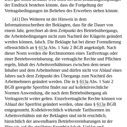
der Eindruck bestehen könnte, dass die Fortgeltung der
Vertragsbedingungen im Belieben des Erwerbers stehen könnte.
[
41
]
Des Weiteren ist der Hinweis in dem
Informationsschreiben der Beklagten, dass für die Dauer von
einem Jahr, gerechnet ab dem Zeitpunkt des Betriebsübergangs,
die Arbeitsbedingungen nicht zum Nachteil der Klägerin geändert
werden können, falsch. Die Beklagte hat bei dieser Formulierung
offensichtlich an §
613a
Abs. 1 Satz 2 BGB angeknüpft. Nach
dieser Norm werden die Rechtsnormen eines Tarifvertrags oder
einer Betriebsvereinbarung, die vertragliche Rechte und Pflichten
regeln, Inhalt des Arbeitsverhältnisses zwischen dem neuen
Inhaber und dem Arbeitnehmer und dürfen nicht vor Ablauf eines
Jahres nach dem Zeitpunkt des Übergangs zum Nachteil des
Arbeitnehmers geändert werden. Die in §
613a
Abs. 1 Satz 2
BGB geregelte Sperrfrist findet nur auf kollektivrechtliche
Normen Anwendung, die nach dem Betriebsübergang als
Vertragsrecht weiter gelten. Einzelvertragliche Rechte können vor
Ablauf der Sperrfrist geändert werden, ohne dass §
613a
BGB
entgegensteht. Kollektivrechtlich wirkende Tarifnormen im
Arbeitsverhältnis mit der Beklagten sind nicht ersichtlich,
hinsichtlich der anwendbaren Betriebsvereinbarungen ist der
Hinweis auf die einjährige Sperrfrist falsch. Unklar und