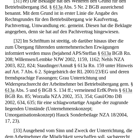
[
31
]
ee) Die Beklagte hat des Weiteren den Grund für den
Betriebsübergang iSd. §
613a
Abs. 5 Nr. 2 BGB ausreichend
benannt. Mit dem Grund ist in erster Linie die Angabe des
Rechtsgrundes für den Betriebsübergang wie Kaufvertrag,
Pachtvertrag, Umwandlung etc. gemeint. Diesen hat die Beklagte
angegeben, denn sie hat auf den Pachtvertrag hingewiesen.
[
32
]
Im Schrifttum ist streitig, ob darüber hinaus über die
zum Übergang führenden unternehmerischen Erwägungen
informiert werden muss (bejahend APS/Steffan §
613a
BGB Rn.
208; Willemsen/Lembke NJW 2002, 1159, 1162; Nehls NZA
2003, 822, 824; Staudinger/Annuß § 613a Rn. 159 unter Hinweis
auf Art. 7 Abs. 6 2. Spiegelstrich der RL 2001/23/EG und deren
fremdsprachige Fassungen; Grau Unterrichtung und
Widerspruchsrecht der Arbeitnehmer bei Betriebsübergang gem. §
613a
Abs. 5 und
6
BGB S. 134 ff.; verneinend ErfK/Preis §
613a
BGB Rn. 85; Worzalla NZA 2002, 353, 354; Gaul/Otto DB
2002, 634, 635; für eine schlagwortartige Angabe der zugrunde
liegenden Umstände (Unternehmenskonzept;
Umorganisationskonzept) Hauck Sonderbeilage NZA 18/2004,
17, 23).
[
33
]
Ausgehend vom Sinn und Zweck der Unterrichtung, die
dem Arbeitnehmer die Möglichkeit verschaffen soll, sachgerecht