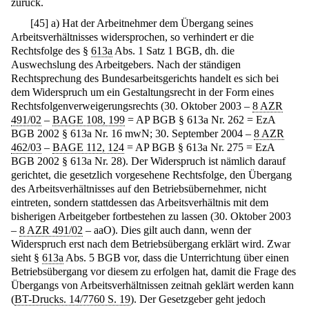
zurück.
[
45
]
a) Hat der Arbeitnehmer dem Übergang seines
Arbeitsverhältnisses widersprochen, so verhindert er die
Rechtsfolge des §
613a
Abs. 1 Satz 1 BGB, dh. die
Auswechslung des Arbeitgebers. Nach der ständigen
Rechtsprechung des Bundesarbeitsgerichts handelt es sich bei
dem Widerspruch um ein Gestaltungsrecht in der Form eines
Rechtsfolgenverweigerungsrechts (30. Oktober 2003 –
8 AZR
491/02
–
BAGE 108, 199
= AP BGB § 613a Nr. 262 = EzA
BGB 2002 § 613a Nr. 16 mwN; 30. September 2004 –
8 AZR
462/03
–
BAGE 112, 124
= AP BGB § 613a Nr. 275 = EzA
BGB 2002 § 613a Nr. 28). Der Widerspruch ist nämlich darauf
gerichtet, die gesetzlich vorgesehene Rechtsfolge, den Übergang
des Arbeitsverhältnisses auf den Betriebsübernehmer, nicht
eintreten, sondern stattdessen das Arbeitsverhältnis mit dem
bisherigen Arbeitgeber fortbestehen zu lassen (30. Oktober 2003
–
8 AZR 491/02
– aaO). Dies gilt auch dann, wenn der
Widerspruch erst nach dem Betriebsübergang erklärt wird. Zwar
sieht §
613a
Abs. 5 BGB vor, dass die Unterrichtung über einen
Betriebsübergang vor diesem zu erfolgen hat, damit die Frage des
Übergangs von Arbeitsverhältnissen zeitnah geklärt werden kann
(
BT-Drucks. 14/7760 S. 19
). Der Gesetzgeber geht jedoch