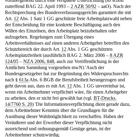
vorübergehend durch eine verspätete Unterrichtung (so schon
zutreffend BAG 22. April 1993 –
2 AZR 50/92
– aaO). Nach der
Rechtsprechung des Bundesverfassungsgerichts garantiert die mit
Art.
12
Abs. 1 Satz 1 GG geschützte freie Arbeitsplatzwahl neben
der Entscheidung für eine konkrete Beschäftigung auch den
Willen des Einzelnen, den Arbeitsplatz beizubehalten oder
aufzugeben. Regelungen zum Übergang eines
Arbeitsverhältnisses auf einen anderen Arbeitgeber betreffen den
Schutzbereich der durch Art.
12
Abs. 1 GG geschützten
Arbeitsplatzfreiheit (ausführlich BAG 2. März 2006 –
8 AZR
124/05
–
NZA 2006, 848
, auch zur Veröffentlichung in der
Amtlichen Sammlung vorgesehen mwN) 'Auch der
Bundesgesetzgeber hat zur Begründung des Widerspruchsrechts
nach §
613a
Abs. 6 BGB die Berufsfreiheit herangezogen und
geht davon aus, dass es mit Art.
12
Abs. 1 GG unvereinbar ist,
wenn ein Arbeitnehmer verpflichtet wäre, für einen Arbeitgeber
zu arbeiten, den er nicht frei gewählt hat (vgl.
BT-Drucks.
14/7760 S. 20
) 'Die Informationsverpflichtung dient gerade dazu,
dem Arbeitnehmer Kenntnis über die Grundlagen für die
Ausübung dieser Wahlmöglichkeit zu verschaffen. Haben der
Veräußerer und der Erwerber dieser Verpflichtung nicht
ausreichend und ordnungsgemäß Genüge getan, ist der
Arbeitnehmer schutzwürdig.