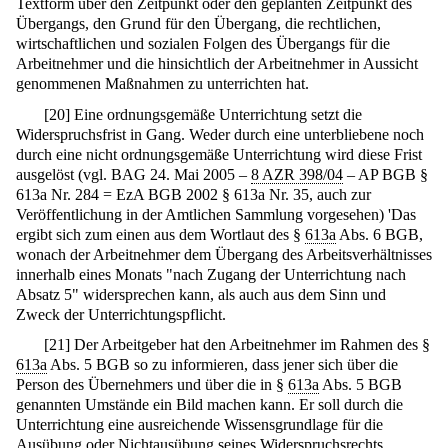
Textform über den Zeitpunkt oder den geplanten Zeitpunkt des
Übergangs, den Grund für den Übergang, die rechtlichen,
wirtschaftlichen und sozialen Folgen des Übergangs für die
Arbeitnehmer und die hinsichtlich der Arbeitnehmer in Aussicht
genommenen Maßnahmen zu unterrichten hat.
[
20
]
Eine ordnungsgemäße Unterrichtung setzt die
Widerspruchsfrist in Gang. Weder durch eine unterbliebene noch
durch eine nicht ordnungsgemäße Unterrichtung wird diese Frist
ausgelöst (vgl. BAG 24. Mai 2005 –
8 AZR 398/04
– AP BGB §
613a Nr. 284 = EzA BGB 2002 § 613a Nr. 35, auch zur
Veröffentlichung in der Amtlichen Sammlung vorgesehen) 'Das
ergibt sich zum einen aus dem Wortlaut des §
613a
Abs. 6 BGB,
wonach der Arbeitnehmer dem Übergang des Arbeitsverhältnisses
innerhalb eines Monats "nach Zugang der Unterrichtung nach
Absatz 5" widersprechen kann, als auch aus dem Sinn und
Zweck der Unterrichtungspflicht.
[
21
]
Der Arbeitgeber hat den Arbeitnehmer im Rahmen des §
613a
Abs. 5 BGB so zu informieren, dass jener sich über die
Person des Übernehmers und über die in §
613a
Abs. 5 BGB
genannten Umstände ein Bild machen kann. Er soll durch die
Unterrichtung eine ausreichende Wissensgrundlage für die
Ausübung oder Nichtausübung seines Widerspruchsrechts