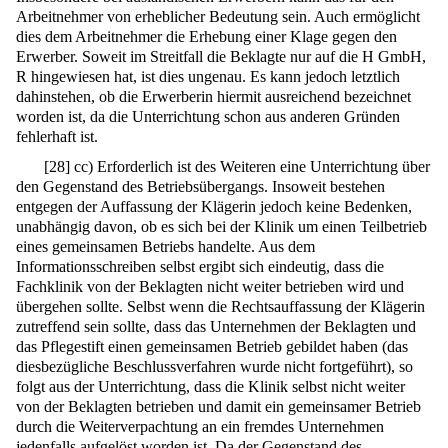
Arbeitnehmer von erheblicher Bedeutung sein. Auch ermöglicht
dies dem Arbeitnehmer die Erhebung einer Klage gegen den
Erwerber. Soweit im Streitfall die Beklagte nur auf die H GmbH,
R hingewiesen hat, ist dies ungenau. Es kann jedoch letztlich
dahinstehen, ob die Erwerberin hiermit ausreichend bezeichnet
worden ist, da die Unterrichtung schon aus anderen Gründen
fehlerhaft ist.
[
28
]
cc) Erforderlich ist des Weiteren eine Unterrichtung über
den Gegenstand des Betriebsübergangs. Insoweit bestehen
entgegen der Auffassung der Klägerin jedoch keine Bedenken,
unabhängig davon, ob es sich bei der Klinik um einen Teilbetrieb
eines gemeinsamen Betriebs handelte. Aus dem
Informationsschreiben selbst ergibt sich eindeutig, dass die
Fachklinik von der Beklagten nicht weiter betrieben wird und
übergehen sollte. Selbst wenn die Rechtsauffassung der Klägerin
zutreffend sein sollte, dass das Unternehmen der Beklagten und
das Pflegestift einen gemeinsamen Betrieb gebildet haben (das
diesbezügliche Beschlussverfahren wurde nicht fortgeführt), so
folgt aus der Unterrichtung, dass die Klinik selbst nicht weiter
von der Beklagten betrieben und damit ein gemeinsamer Betrieb
durch die Weiterverpachtung an ein fremdes Unternehmen
jedenfalls aufgelöst worden ist. Da der Gegenstand des