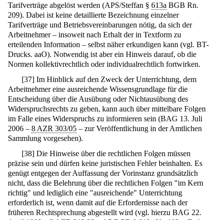
Tarifverträge abgelöst werden (APS/Steffan §
613a
BGB Rn.
209). Dabei ist keine detaillierte Bezeichnung einzelner
Tarifverträge und Betriebsvereinbarungen nötig, da sich der
Arbeitnehmer – insoweit nach Erhalt der in Textform zu
erteilenden Information – selbst näher erkundigen kann (vgl. BT-
Drucks. aaO). Notwendig ist aber ein Hinweis darauf, ob die
Normen kollektivrechtlich oder individualrechtlich fortwirken.
[
37
]
Im Hinblick auf den Zweck der Unterrichtung, dem
Arbeitnehmer eine ausreichende Wissensgrundlage für die
Entscheidung über die Ausübung oder Nichtausübung des
Widerspruchsrechts zu geben, kann auch über mittelbare Folgen
im Falle eines Widerspruchs zu informieren sein (BAG 13. Juli
2006 –
8 AZR 303/05
– zur Veröffentlichung in der Amtlichen
Sammlung vorgesehen).
[
38
]
Die Hinweise über die rechtlichen Folgen müssen
präzise sein und dürfen keine juristischen Fehler beinhalten. Es
genügt entgegen der Auffassung der Vorinstanz grundsätzlich
nicht, dass die Belehrung über die rechtlichen Folgen "im Kern
richtig" und lediglich eine "ausreichende" Unterrichtung
erforderlich ist, wenn damit auf die Erfordernisse nach der
früheren Rechtsprechung abgestellt wird (vgl. hierzu BAG 22.