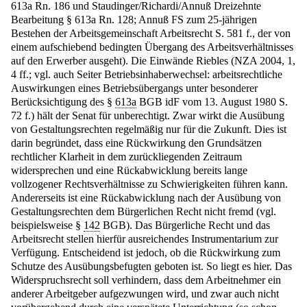
613a Rn. 186 und Staudinger/Richardi/Annuß Dreizehnte
Bearbeitung § 613a Rn. 128; Annuß FS zum 25-jährigen
Bestehen der Arbeitsgemeinschaft Arbeitsrecht S. 581 f., der von
einem aufschiebend bedingten Übergang des Arbeitsverhältnisses
auf den Erwerber ausgeht). Die Einwände Riebles (NZA 2004, 1,
4 ff.; vgl. auch Seiter Betriebsinhaberwechsel: arbeitsrechtliche
Auswirkungen eines Betriebsübergangs unter besonderer
Berücksichtigung des §
613a
BGB idF vom 13. August 1980 S.
72 f.) hält der Senat für unberechtigt. Zwar wirkt die Ausübung
von Gestaltungsrechten regelmäßig nur für die Zukunft. Dies ist
darin begründet, dass eine Rückwirkung den Grundsätzen
rechtlicher Klarheit in dem zurückliegenden Zeitraum
widersprechen und eine Rückabwicklung bereits lange
vollzogener Rechtsverhältnisse zu Schwierigkeiten führen kann.
Andererseits ist eine Rückabwicklung nach der Ausübung von
Gestaltungsrechten dem Bürgerlichen Recht nicht fremd (vgl.
beispielsweise §
142
BGB). Das Bürgerliche Recht und das
Arbeitsrecht stellen hierfür ausreichendes Instrumentarium zur
Verfügung. Entscheidend ist jedoch, ob die Rückwirkung zum
Schutze des Ausübungsbefugten geboten ist. So liegt es hier. Das
Widerspruchsrecht soll verhindern, dass dem Arbeitnehmer ein
anderer Arbeitgeber aufgezwungen wird, und zwar auch nicht