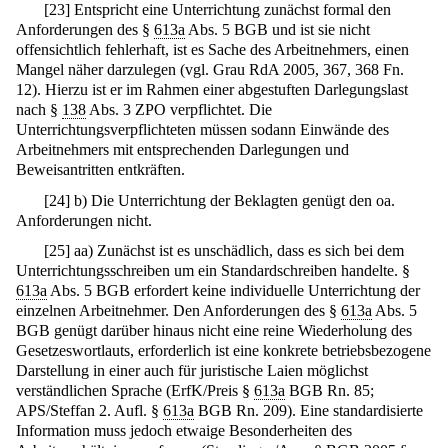
[
23
]
Entspricht eine Unterrichtung zunächst formal den
Anforderungen des §
613a
Abs. 5 BGB und ist sie nicht
offensichtlich fehlerhaft, ist es Sache des Arbeitnehmers, einen
Mangel näher darzulegen (vgl. Grau RdA 2005, 367, 368 Fn.
12). Hierzu ist er im Rahmen einer abgestuften Darlegungslast
nach §
138
Abs. 3 ZPO verpflichtet. Die
Unterrichtungsverpflichteten müssen sodann Einwände des
Arbeitnehmers mit entsprechenden Darlegungen und
Beweisantritten entkräften.
[
24
]
b) Die Unterrichtung der Beklagten genügt den oa.
Anforderungen nicht.
[
25
]
aa) Zunächst ist es unschädlich, dass es sich bei dem
Unterrichtungsschreiben um ein Standardschreiben handelte. §
613a
Abs. 5 BGB erfordert keine individuelle Unterrichtung der
einzelnen Arbeitnehmer. Den Anforderungen des §
613a
Abs. 5
BGB genügt darüber hinaus nicht eine reine Wiederholung des
Gesetzeswortlauts, erforderlich ist eine konkrete betriebsbezogene
Darstellung in einer auch für juristische Laien möglichst
verständlichen Sprache (ErfK/Preis §
613a
BGB Rn. 85;
APS/Steffan 2. Aufl. §
613a
BGB Rn. 209). Eine standardisierte
Information muss jedoch etwaige Besonderheiten des