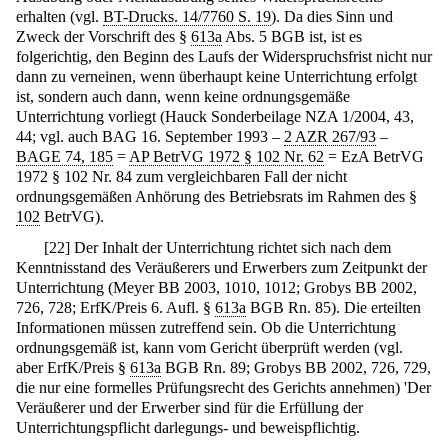
erhalten (vgl.
BT-Drucks. 14/7760 S. 19
). Da dies Sinn und
Zweck der Vorschrift des §
613a
Abs. 5 BGB ist, ist es
folgerichtig, den Beginn des Laufs der Widerspruchsfrist nicht nur
dann zu verneinen, wenn überhaupt keine Unterrichtung erfolgt
ist, sondern auch dann, wenn keine ordnungsgemäße
Unterrichtung vorliegt (Hauck Sonderbeilage NZA 1/2004, 43,
44; vgl. auch BAG 16. September 1993 –
2 AZR 267/93
–
BAGE 74, 185
=
AP BetrVG 1972 § 102 Nr. 62
= EzA BetrVG
1972 § 102 Nr. 84 zum vergleichbaren Fall der nicht
ordnungsgemäßen Anhörung des Betriebsrats im Rahmen des §
102
BetrVG).
[
22
]
Der Inhalt der Unterrichtung richtet sich nach dem
Kenntnisstand des Veräußerers und Erwerbers zum Zeitpunkt der
Unterrichtung (Meyer BB 2003, 1010, 1012; Grobys BB 2002,
726, 728; ErfK/Preis 6. Aufl. §
613a
BGB Rn. 85). Die erteilten
Informationen müssen zutreffend sein. Ob die Unterrichtung
ordnungsgemäß ist, kann vom Gericht überprüft werden (vgl.
aber ErfK/Preis §
613a
BGB Rn. 89; Grobys BB 2002, 726, 729,
die nur eine formelles Prüfungsrecht des Gerichts annehmen) 'Der
Veräußerer und der Erwerber sind für die Erfüllung der
Unterrichtungspflicht darlegungs- und beweispflichtig.