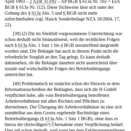
April 1993 –
2 AZR 313/92
– AP BGB § 613a Nr. 102 = EzA
BGB § 613a Nr. 112). Diese Sichtweise lässt sich unter der
Geltung des §
613a
Abs. 5 und
6
BGB nicht mehr
aufrechterhalten (vgl. Hauck Sonderbeilage NZA 18/2004, 17,
22).
[
39
]
(2) Die im Streitfall vorgenommene Unterrichtung war
schon deshalb nicht fristauslösend, weil die rechtlichen Folgen
nach §
613a
Abs. 1 Satz 1 bis
4
BGB unzutreffend dargestellt
worden sind. Die Beklagte hat auch in diesem Punkt nicht die
erforderliche Sorgfalt an den Tag gelegt. Es kann deshalb
dahinstehen, ob die Beklagte daneben nicht ausreichend über
soziale und wirtschaftliche Folgen des Betriebsübergangs
unterrichtet hat.
[
40
]
Problematisch ist zunächst schon der Hinweis in dem
Informationsschreiben der Beklagten, dass sich die H GmbH
verpflichtet habe, alle vom Betriebsübergang betroffenen
Arbeitsverhältnisse mit allen Rechten und Pflichten zu
übernehmen. Der Übergang der Arbeitsverhältnisse ist eine sich
unmittelbar aus dem Gesetz ergebende Rechtsfolge eines
Betriebsübergangs (§
613a
Abs. 1 Satz 1 BGB), ohne dass es
hierzu der (freiwilligen?) Übernahme einer Verpflichtung bedarf.
Dies gilt schon deshalb, weil sonst bei dem Erklärungsempfänger