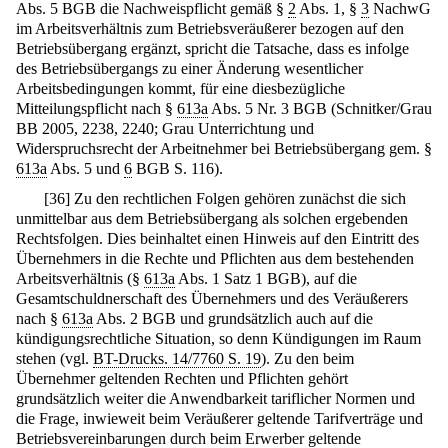
Abs. 5 BGB die Nachweispflicht gemäß §
2
Abs. 1, §
3
NachwG
im Arbeitsverhältnis zum Betriebsveräußerer bezogen auf den
Betriebsübergang ergänzt, spricht die Tatsache, dass es infolge
des Betriebsübergangs zu einer Änderung wesentlicher
Arbeitsbedingungen kommt, für eine diesbezügliche
Mitteilungspflicht nach §
613a
Abs. 5 Nr. 3 BGB (Schnitker/Grau
BB 2005, 2238, 2240; Grau Unterrichtung und
Widerspruchsrecht der Arbeitnehmer bei Betriebsübergang gem. §
613a
Abs. 5 und
6
BGB S. 116).
[
36
]
Zu den rechtlichen Folgen gehören zunächst die sich
unmittelbar aus dem Betriebsübergang als solchen ergebenden
Rechtsfolgen. Dies beinhaltet einen Hinweis auf den Eintritt des
Übernehmers in die Rechte und Pflichten aus dem bestehenden
Arbeitsverhältnis (§
613a
Abs. 1 Satz 1 BGB), auf die
Gesamtschuldnerschaft des Übernehmers und des Veräußerers
nach §
613a
Abs. 2 BGB und grundsätzlich auch auf die
kündigungsrechtliche Situation, so denn Kündigungen im Raum
stehen (vgl.
BT-Drucks. 14/7760 S. 19
). Zu den beim
Übernehmer geltenden Rechten und Pflichten gehört
grundsätzlich weiter die Anwendbarkeit tariflicher Normen und
die Frage, inwieweit beim Veräußerer geltende Tarifverträge und
Betriebsvereinbarungen durch beim Erwerber geltende