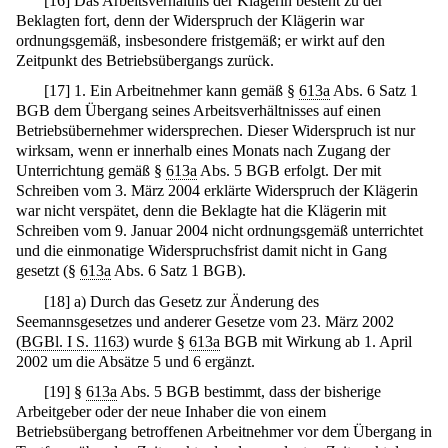
[
16
]
Das Arbeitsverhältnis der Klägerin besteht zu der
Beklagten fort, denn der Widerspruch der Klägerin war
ordnungsgemäß, insbesondere fristgemäß; er wirkt auf den
Zeitpunkt des Betriebsübergangs zurück.
[
17
]
1. Ein Arbeitnehmer kann gemäß §
613a
Abs. 6 Satz 1
BGB dem Übergang seines Arbeitsverhältnisses auf einen
Betriebsübernehmer widersprechen. Dieser Widerspruch ist nur
wirksam, wenn er innerhalb eines Monats nach Zugang der
Unterrichtung gemäß §
613a
Abs. 5 BGB erfolgt. Der mit
Schreiben vom 3. März 2004 erklärte Widerspruch der Klägerin
war nicht verspätet, denn die Beklagte hat die Klägerin mit
Schreiben vom 9. Januar 2004 nicht ordnungsgemäß unterrichtet
und die einmonatige Widerspruchsfrist damit nicht in Gang
gesetzt (§
613a
Abs. 6 Satz 1 BGB).
[
18
]
a) Durch das Gesetz zur Änderung des
Seemannsgesetzes und anderer Gesetze vom 23. März 2002
(
BGBl. I S. 1163
) wurde §
613a
BGB mit Wirkung ab 1. April
2002 um die Absätze 5 und 6 ergänzt.
[
19
]
§
613a
Abs. 5 BGB bestimmt, dass der bisherige
Arbeitgeber oder der neue Inhaber die von einem
Betriebsübergang betroffenen Arbeitnehmer vor dem Übergang in