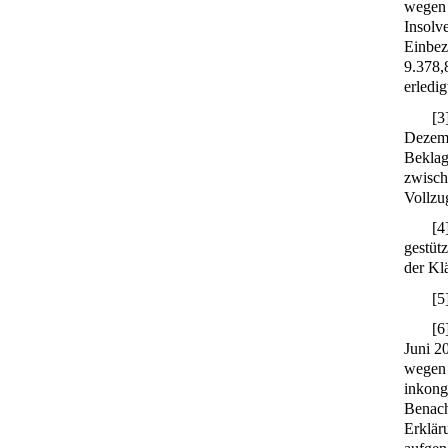
wegen 
Insolve
Einbez
9.378,
erledig
[
3
Dezemb
Beklag
zwisch
Vollzu
[
4
gestüt
der Kl
[
5
[
6
Juni 2
wegen 
inkong
Benach
Erklär