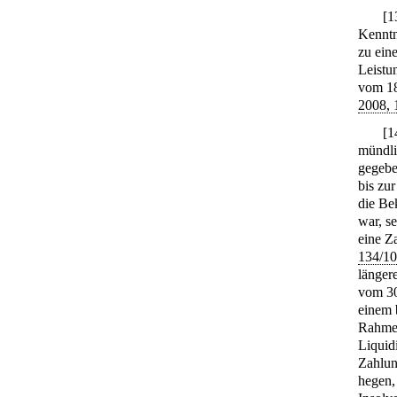
[
1
Kenntn
zu ein
Leistu
vom 1
2008, 
[
1
mündli
gegebe
bis zu
die Be
war, s
eine Z
134/10
länger
vom 30
einem 
Rahmen
Liquid
Zahlun
hegen,