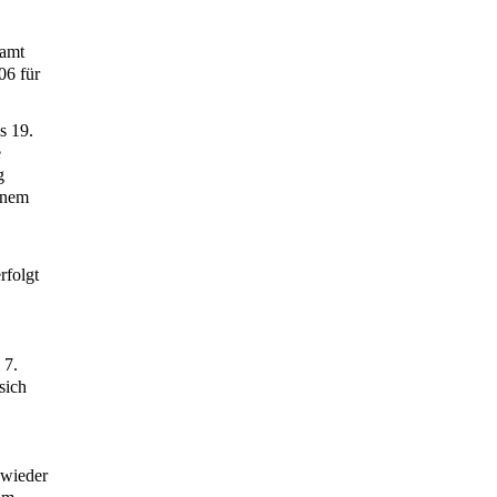
samt
06 für
s 19.
e
g
inem
rfolgt
 7.
sich
 wieder