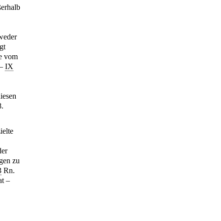
ßerhalb
 weder
gt
he vom
 –
IX
diesen
8.
ielte
der
igen zu
3
Rn.
at –