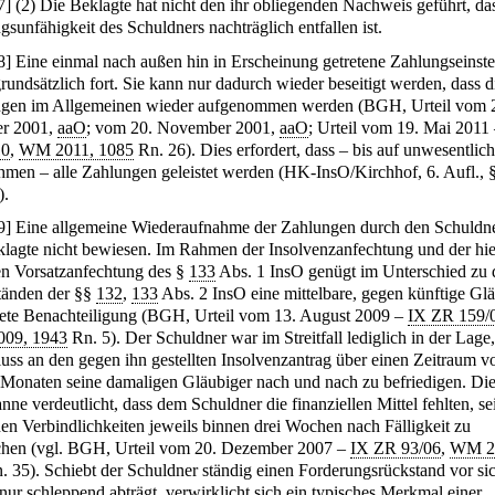
7
]
(2) Die Beklagte hat nicht den ihr obliegenden Nachweis geführt, da
gsunfähigkeit des Schuldners nachträglich entfallen ist.
8
]
Eine einmal nach außen hin in Erscheinung getretene Zahlungseinste
rundsätzlich fort. Sie kann nur dadurch wieder beseitigt werden, dass d
gen im Allgemeinen wieder aufgenommen werden (BGH, Urteil vom 
er 2001,
aaO
; vom 20. November 2001,
aaO
; Urteil vom 19. Mai 2011
10
,
WM 2011, 1085
Rn. 26). Dies erfordert, dass – bis auf unwesentlic
men – alle Zahlungen geleistet werden (HK-InsO/Kirchhof, 6. Aufl., 
).
9
]
Eine allgemeine Wiederaufnahme der Zahlungen durch den Schuldne
klagte nicht bewiesen. Im Rahmen der Insolvenzanfechtung und der hie
n Vorsatzanfechtung des §
133
Abs. 1 InsO genügt im Unterschied zu 
tänden der §§
132
,
133
Abs. 2 InsO eine mittelbare, gegen künftige Gl
tete Benachteiligung (BGH, Urteil vom 13. August 2009 –
IX ZR 159/
09, 1943
Rn. 5). Der Schuldner war im Streitfall lediglich in der Lage
uss an den gegen ihn gestellten Insolvenzantrag über einen Zeitraum v
 Monaten seine damaligen Gläubiger nach und nach zu befriedigen. Di
nne verdeutlicht, dass dem Schuldner die finanziellen Mittel fehlten, se
nen Verbindlichkeiten jeweils binnen drei Wochen nach Fälligkeit zu
chen (vgl. BGH, Urteil vom 20. Dezember 2007 –
IX ZR 93/06
,
WM 2
 35). Schiebt der Schuldner ständig einen Forderungsrückstand vor sic
 nur schleppend abträgt, verwirklicht sich ein typisches Merkmal einer