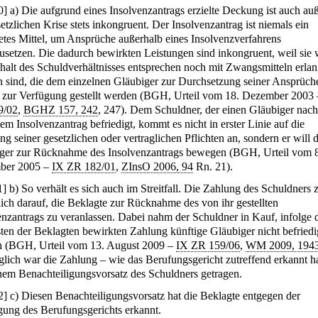
0
]
a) Die aufgrund eines Insolvenzantrags erzielte Deckung ist auch au
etzlichen Krise stets inkongruent. Der Insolvenzantrag ist niemals ein
etes Mittel, um Ansprüche außerhalb eines Insolvenzverfahrens
usetzen. Die dadurch bewirkten Leistungen sind inkongruent, weil sie
halt des Schuldverhältnisses entsprechen noch mit Zwangsmitteln erlan
 sind, die dem einzelnen Gläubiger zur Durchsetzung seiner Ansprüc
 zur Verfügung gestellt werden (BGH, Urteil vom 18. Dezember 2003
9/02
,
BGHZ 157, 242
, 247). Dem Schuldner, der einen Gläubiger nach
tem Insolvenzantrag befriedigt, kommt es nicht in erster Linie auf die
ng seiner gesetzlichen oder vertraglichen Pflichten an, sondern er will 
ger zur Rücknahme des Insolvenzantrags bewegen (BGH, Urteil vom 
ber 2005 –
IX ZR 182/01
,
ZInsO 2006, 94
Rn. 21).
1
]
b) So verhält es sich auch im Streitfall. Die Zahlung des Schuldners z
tlich darauf, die Beklagte zur Rücknahme des von ihr gestellten
enzantrags zu veranlassen. Dabei nahm der Schuldner in Kauf, infolge 
ten der Beklagten bewirkten Zahlung künftige Gläubiger nicht befried
 (BGH, Urteil vom 13. August 2009 –
IX ZR 159/06
,
WM 2009, 194
lglich war die Zahlung – wie das Berufungsgericht zutreffend erkannt h
nem Benachteiligungsvorsatz des Schuldners getragen.
2
]
c) Diesen Benachteiligungsvorsatz hat die Beklagte entgegen der
ung des Berufungsgerichts erkannt.