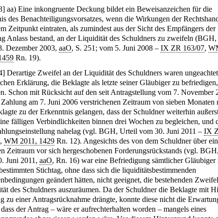
3
]
aa) Eine inkongruente Deckung bildet ein Beweisanzeichen für die
is des Benachteiligungsvorsatzes, wenn die Wirkungen der Rechtshan
em Zeitpunkt eintraten, als zumindest aus der Sicht des Empfängers der
ng Anlass bestand, an der Liquidität des Schuldners zu zweifeln (BGH, 
8. Dezember 2003,
aaO
, S. 251; vom 5. Juni 2008 –
IX ZR 163/07
,
W
1459
Rn. 19).
4
]
Derartige Zweifel an der Liquidität des Schuldners waren ungeachtet
chen Erklärung, die Beklagte als letzte seiner Gläubiger zu befriedigen,
n. Schon mit Rücksicht auf den seit Antragstellung vom 7. November
r Zahlung am 7. Juni 2006 verstrichenen Zeitraum von sieben Monaten
klagte zu der Erkenntnis gelangen, dass der Schuldner weiterhin außers
eine fälligen Verbindlichkeiten binnen drei Wochen zu begleichen, und 
ahlungseinstellung nahelag (vgl. BGH, Urteil vom 30. Juni 2011 –
IX 
,
WM 2011, 1429
Rn. 12). Angesichts des von dem Schuldner über ei
en Zeitraum vor sich hergeschobenen Forderungsrückstands (vgl. BGH,
. Juni 2011,
aaO
, Rn. 16) war eine Befriedigung sämtlicher Gläubiger
bestimmten Stichtag, ohne dass sich die liquiditätsbestimmenden
bedingungen geändert hätten, nicht geeignet, die bestehenden Zweifel
ität des Schuldners auszuräumen. Da der Schuldner die Beklagte mit Hi
g zu einer Antragsrücknahme drängte, konnte diese nicht die Erwartun
 dass der Antrag – wäre er aufrechterhalten worden – mangels eines