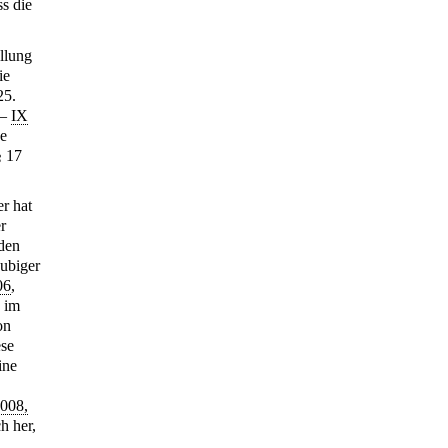
ss die
llung
ie
25.
 –
IX
he
§ 17
r hat
r
den
äubiger
06
,
, im
on
ese
ine
008,
h her,