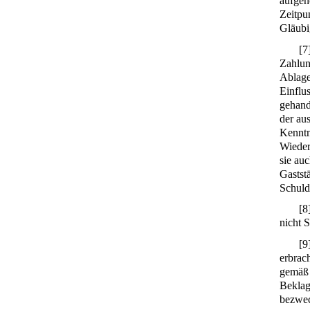
aufgen
Zeitpu
Gläubi
[
7
Zahlun
Ablage
Einflu
gehand
der au
Kenntn
Wieder
sie au
Gastst
Schuld
[
8
nicht S
[
9
erbrac
gemäß
Beklag
bezwec