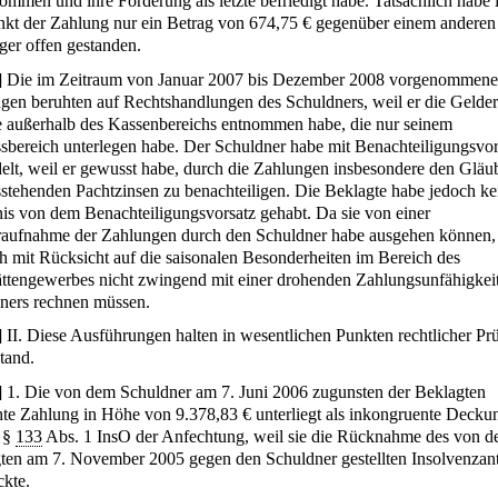
ommen und ihre Forderung als letzte befriedigt habe. Tatsächlich habe
nkt der Zahlung nur ein Betrag von 674,75 € gegenüber einem anderen
ger offen gestanden.
]
Die im Zeitraum von Januar 2007 bis Dezember 2008 vorgenommen
gen beruhten auf Rechtshandlungen des Schuldners, weil er die Gelder
 außerhalb des Kassenbereichs entnommen habe, die nur seinem
ssbereich unterlegen habe. Der Schuldner habe mit Benachteiligungsvor
elt, weil er gewusst habe, durch die Zahlungen insbesondere den Gläu
sstehenden Pachtzinsen zu benachteiligen. Die Beklagte habe jedoch ke
is von dem Benachteiligungsvorsatz gehabt. Da sie von einer
aufnahme der Zahlungen durch den Schuldner habe ausgehen können,
ch mit Rücksicht auf die saisonalen Besonderheiten im Bereich des
ättengewerbes nicht zwingend mit einer drohenden Zahlungsunfähigkei
ners rechnen müssen.
]
II. Diese Ausführungen halten in wesentlichen Punkten rechtlicher Pr
tand.
]
1. Die von dem Schuldner am 7. Juni 2006 zugunsten der Beklagten
hte Zahlung in Höhe von 9.378,83 € unterliegt als inkongruente Decku
 §
133
Abs. 1 InsO der Anfechtung, weil sie die Rücknahme des von d
ten am 7. November 2005 gegen den Schuldner gestellten Insolvenzan
kte.