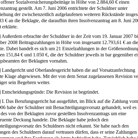
offener Sozialversicherungsbeiträge in Höhe von 2.884,60 € einen
nzantrag gestellt. Am 7. Juni 2006 entrichtete der Schuldner unter
iehung der zwischenzeitlich aufgelaufenen weiteren Rückstände insge
83 € an die Beklagte, die daraufhin ihren Insolvenzantrag am 8. Juni 20
t erklärte.
]
Außerdem erbrachte der Schuldner in der Zeit vom 19. Januar 2007 bi
er 2008 Beitragszahlungen in Höhe von insgesamt 12.793,61 € an di
te. Dabei handelt es sich um 21 Einzelzahlungen in der Größenordnun
en 151,84 € und 1.050 €, die der Schuldner jeweils in bar gegenüber e
gsbeamten der Beklagten vornahm.
]
Landgericht und Oberlandesgericht haben die auf Vorsatzanfechtung
zte Klage abgewiesen. Mit der von dem Senat zugelassenen Revision ve
äger sein Begehren weiter.
]
Entscheidungsgründe: Die Revision ist begründet.
]
I. Das Berufungsgericht hat ausgeführt, im Blick auf die Zahlung vom
006 habe der Schuldner mit Benachteiligungsvorsatz gehandelt, weil es 
des von der Beklagten zuvor gestellten Insolvenzantrags um eine
ruente Deckung handele. Die Beklagte habe jedoch den
teiligungsvorsatz des Schuldners nicht erkannt. Sie habe nach den
ungen des Schuldners darauf vertrauen dürfen, dass er seine Zahlungen