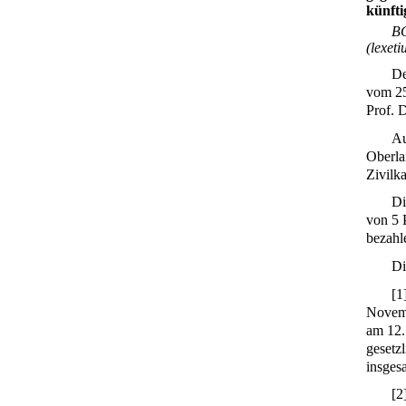
künfti
BG
(lexet
De
vom 25
Prof. 
Au
Oberla
Zivilk
Di
von 5 
bezahl
Di
[
1
Novemb
am 12.
gesetz
insges
[
2