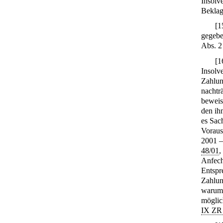
Insolv
Beklag
[
1
gegebe
Abs. 2
[
1
Insolv
Zahlun
nachtr
beweis
den ih
es Sac
Voraus
2001 
48/01
,
Anfech
Entspr
Zahlun
warum 
möglic
IX ZR