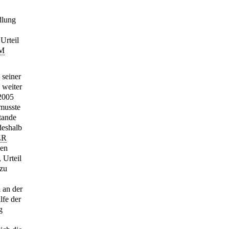
dlung
Urteil
M
 seiner
 weiter
 2005
 musste
tande
deshalb
ZR
nen
 Urteil
 zu
 an der
lfe der
g