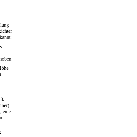
dlung
ichter
kannt:
s
.
hoben.
 Höhe
u
 3.
dner)
, eine
on
5