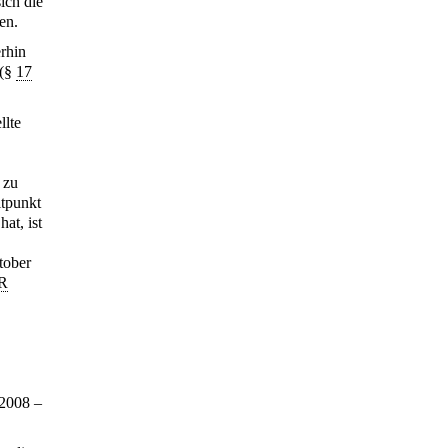
ich die
en.
erhin
 (§
17
llte
 zu
itpunkt
at, ist
tober
R
2008 –