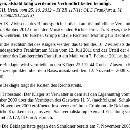
gen, alsbald fällig werdenden Verbindlichkeiten benötigt.
H, Urteil vom 25. 10. 2012 – IX ZR 117/11; OLG Frankfurt a. M.
ius.com/2012,5213)
r IX. Zivilsenat des Bundesgerichtshofs hat auf die mündliche Verhan
. Oktober 2012 durch den Vorsitzenden Richter Prof. Dr. Kayser, die R
Dr. Gehrlein, Dr. Fischer, Grupp und die Richterin Möhring für Recht er
f die Rechtsmittel des Klägers werden das Urteil des 16. Zivilsenats de
ndesgerichts Frankfurt am Main vom 12. Juli 2011 und das Urteil der 4
ammer des Landgerichts Frankfurt am Main vom 7. Februar 2011 aufge
e Beklagte wird verurteilt, an den Kläger 22.172,44 € nebst Zinsen in
Prozentpunkten über dem Basiszinssatz seit dem 12. November 2009 z
en.
e Beklagte trägt die Kosten des Rechtsstreits.
]
Tatbestand: Der Kläger ist Verwalter in dem auf den Eigenantrag vom
er 2009 über das Vermögen des Gastwirts H. N. (nachfolgend: Schul
 November 2009 eröffneten Insolvenzverfahren. Er nimmt die Beklagte
liche Krankenkasse, aus zwei Sachverhaltskomplexen auf Erstattung v
amt 22.172,44 € in Anspruch.
]
Die Beklagte hatte gegen den Schuldner bereits am 7. November 200