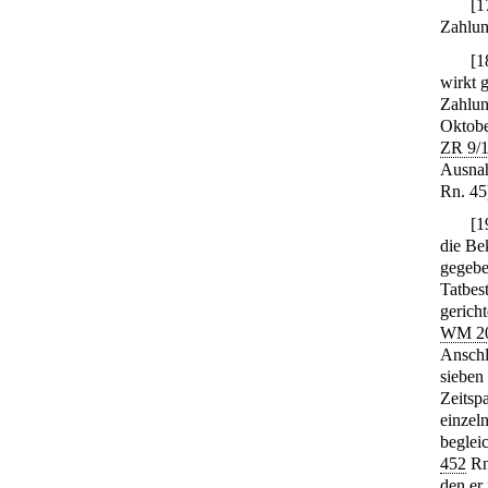
[
1
Zahlun
[
1
wirkt g
Zahlun
Oktob
ZR 9/
Ausnah
Rn. 45
[
1
die Be
gegebe
Tatbes
gerich
WM 20
Anschl
sieben
Zeitspa
einzel
beglei
452
Rn.
den er