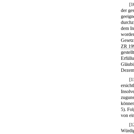
[
1
der ges
geeign
durchz
dem In
worden
Gesetz
ZR 19
gestell
Erfüllu
Gläubi
Dezem
[
1
ersich
Insolv
zuguns
können
5). Fo
von ei
[
1
Würdig