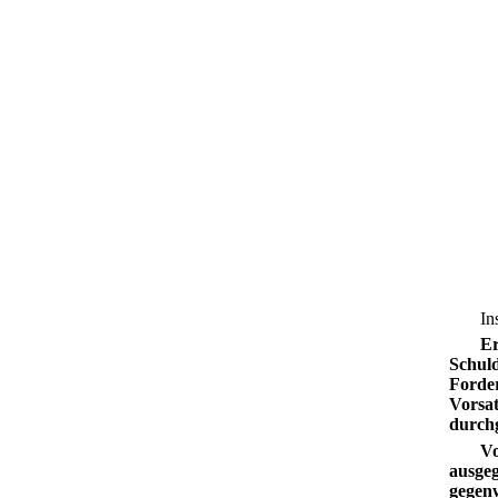
I
Er
Schuld
Forde
Vorsa
durchg
Vo
ausgeg
gegenw