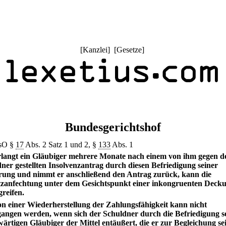
[
Kanzlei
] [
Gesetze
]
Bundesgerichtshof
nsO §
17
Abs. 2 Satz 1 und 2, §
133
Abs. 1
langt ein Gläubiger mehrere Monate nach einem von ihm gegen d
ner gestellten Insolvenzantrag durch diesen Befriedigung seiner
rung und nimmt er anschließend den Antrag zurück, kann die
tzanfechtung unter dem Gesichtspunkt einer inkongruenten Deck
reifen.
n einer Wiederherstellung der Zahlungsfähigkeit kann nicht
angen werden, wenn sich der Schuldner durch die Befriedigung s
ärtigen Gläubiger der Mittel entäußert, die er zur Begleichung se