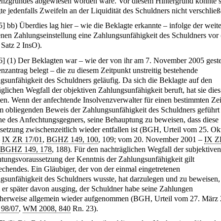
enzgrundes abgewiesen worden wäre. Vor diesem Hintergrund konnte s
te jedenfalls Zweifeln an der Liquidität des Schuldners nicht verschließ
5
]
bb) Überdies lag hier – wie die Beklagte erkannte – infolge der weit
nen Zahlungseinstellung eine Zahlungsunfähigkeit des Schuldners vor
 Satz 2 InsO).
6
]
(1) Der Beklagten war – wie der von ihr am 7. November 2005 geste
enzantrag belegt – die zu diesem Zeitpunkt unstreitig bestehende
gsunfähigkeit des Schuldners geläufig. Da sich die Beklagte auf den
äglichen Wegfall der objektiven Zahlungsunfähigkeit beruft, hat sie dies
en. Wenn der anfechtende Insolvenzverwalter für einen bestimmten Ze
m obliegenden Beweis der Zahlungsunfähigkeit des Schuldners geführt h
he des Anfechtungsgegners, seine Behauptung zu beweisen, dass diese
setzung zwischenzeitlich wieder entfallen ist (BGH, Urteil vom 25. Ok
–
IX ZR 17/01
,
BGHZ 149, 100
, 109; vom 20. November 2001 –
IX Z
BGHZ 149, 178
, 188). Für den nachträglichen Wegfall der subjektiven
tungsvoraussetzung der Kenntnis der Zahlungsunfähigkeit gilt
echendes. Ein Gläubiger, der von der einmal eingetretenen
gsunfähigkeit des Schuldners wusste, hat darzulegen und zu beweisen,
er später davon ausging, der Schuldner habe seine Zahlungen
herweise allgemein wieder aufgenommen (BGH, Urteil vom 27. März 
 98/07
,
WM 2008, 840
Rn. 23).