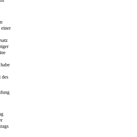
 im
en
 einer
satz
biger
ine
 habe
t des
üfung
ng
er
trags