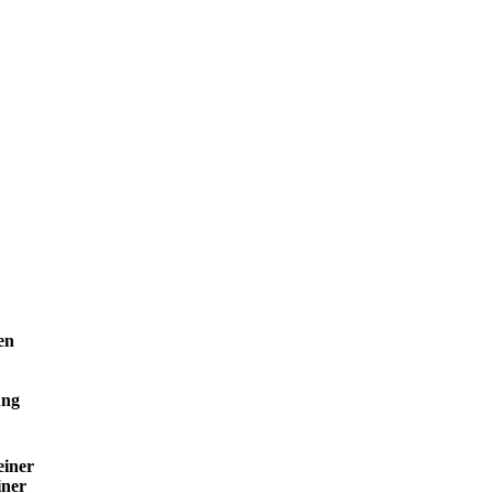
en
ung
einer
iner