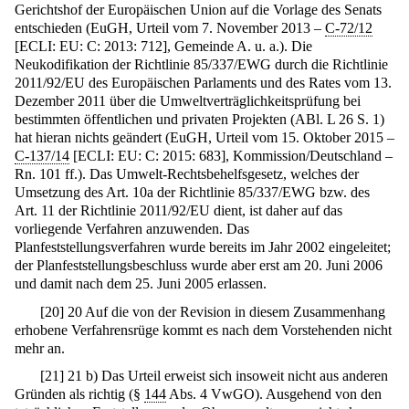
Gerichtshof der Europäischen Union auf die Vorlage des Senats
entschieden (EuGH, Urteil vom 7. November 2013 –
C-72/12
[ECLI: EU: C: 2013: 712], Gemeinde A. u. a.). Die
Neukodifikation der Richtlinie 85/337/EWG durch die Richtlinie
2011/92/EU des Europäischen Parlaments und des Rates vom 13.
Dezember 2011 über die Umweltverträglichkeitsprüfung bei
bestimmten öffentlichen und privaten Projekten (ABl. L 26 S. 1)
hat hieran nichts geändert (EuGH, Urteil vom 15. Oktober 2015 –
C-137/14
[ECLI: EU: C: 2015: 683], Kommission/Deutschland –
Rn. 101 ff.). Das Umwelt-Rechtsbehelfsgesetz, welches der
Umsetzung des Art. 10a der Richtlinie 85/337/EWG bzw. des
Art. 11 der Richtlinie 2011/92/EU dient, ist daher auf das
vorliegende Verfahren anzuwenden. Das
Planfeststellungsverfahren wurde bereits im Jahr 2002 eingeleitet;
der Planfeststellungsbeschluss wurde aber erst am 20. Juni 2006
und damit nach dem 25. Juni 2005 erlassen.
[
20
]
20 Auf die von der Revision in diesem Zusammenhang
erhobene Verfahrensrüge kommt es nach dem Vorstehenden nicht
mehr an.
[
21
]
21 b) Das Urteil erweist sich insoweit nicht aus anderen
Gründen als richtig (§
144
Abs. 4 VwGO). Ausgehend von den