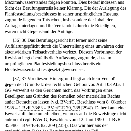
Maximalwasserstandes folgen könnten. Dies bedarf indessen aus
Sicht des Berufungsurteils keiner Klärung. Die der Auslegung des
Planfeststellungsbeschlusses in seiner ursprünglichen Fassung
zugrunde liegenden Tatsachen, insbesondere der Inhalt der
Antragsunterlagen und ihr Verständnis durch die Beteiligten,
waren nicht Gegenstand der Anträge.
[
36
]
36 Das Berufungsgericht hat ferner nicht seine
Aufklärungspflicht durch die Unterstellung eines unwahren oder
aktenwidrigen Teilsachverhalts verletzt. Diesem Vorbringen der
Revision liegt ebenfalls die Auffassung zugrunde, dass im
ursprünglichen Planfeststellungsbeschluss bereits ein
Höchstwasserstand festgesetzt gewesen sei.
[
37
]
37 Vor diesem Hintergrund liegt auch kein Verstoß
gegen den Grundsatz des rechtlichen Gehörs vor. Art.
103
Abs. 1
GG verwehrt es den Gerichten nicht, das Vorbringen eines
Beteiligten aus Gründen des formellen oder materiellen Rechts
außer Betracht zu lassen (vgl. BVerfG, Beschluss vom 8. Oktober
1985 –
1 BvR 33/83
–
BVerfGE 70, 288
[294]). Daher kann eine
Beweisaufnahme unterbleiben, wenn es auf die Beweisfrage nicht
ankommt (vgl. BVerfG, Beschluss vom 12. Juni 1990 –
1 BvR
355/86
–
BVerfGE 82, 209
[235]). Das war hier aus der