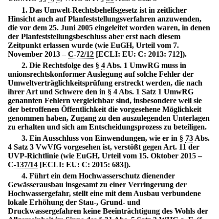
1. Das Umwelt-Rechtsbehelfsgesetz ist in zeitlicher
Hinsicht auch auf Planfeststellungsverfahren anzuwenden,
die vor dem 25. Juni 2005 eingeleitet worden waren, in denen
der Planfeststellungsbeschluss aber erst nach diesem
Zeitpunkt erlassen wurde (wie EuGH, Urteil vom 7.
November 2013 –
C-72/12
[ECLI: EU: C: 2013: 712]).
2. Die Rechtsfolge des §
4
Abs. 1 UmwRG muss in
unionsrechtskonformer Auslegung auf solche Fehler der
Umweltverträglichkeitsprüfung erstreckt werden, die nach
ihrer Art und Schwere den in §
4
Abs. 1 Satz 1 UmwRG
genannten Fehlern vergleichbar sind, insbesondere weil sie
der betroffenen Öffentlichkeit die vorgesehene Möglichkeit
genommen haben, Zugang zu den auszulegenden Unterlagen
zu erhalten und sich am Entscheidungsprozess zu beteiligen.
3. Ein Ausschluss von Einwendungen, wie er in §
73
Abs.
4 Satz 3 VwVfG vorgesehen ist, verstößt gegen Art. 11 der
UVP-Richtlinie (wie EuGH, Urteil vom 15. Oktober 2015 –
C-137/14
[ECLI: EU: C: 2015: 683]).
4. Führt ein dem Hochwasserschutz dienender
Gewässerausbau insgesamt zu einer Verringerung der
Hochwassergefahr, stellt eine mit dem Ausbau verbundene
lokale Erhöhung der Stau-, Grund- und
Druckwassergefahren keine Beeinträchtigung des Wohls der