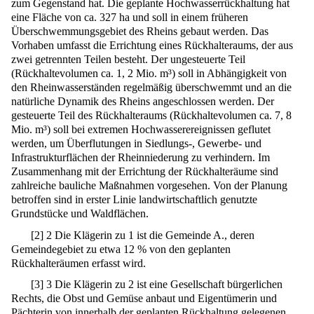
zum Gegenstand hat. Die geplante Hochwasserrückhaltung hat
eine Fläche von ca. 327 ha und soll in einem früheren
Überschwemmungsgebiet des Rheins gebaut werden. Das
Vorhaben umfasst die Errichtung eines Rückhalteraums, der aus
zwei getrennten Teilen besteht. Der ungesteuerte Teil
(Rückhaltevolumen ca. 1, 2 Mio. m³) soll in Abhängigkeit von
den Rheinwasserständen regelmäßig überschwemmt und an die
natürliche Dynamik des Rheins angeschlossen werden. Der
gesteuerte Teil des Rückhalteraums (Rückhaltevolumen ca. 7, 8
Mio. m³) soll bei extremen Hochwasserereignissen geflutet
werden, um Überflutungen in Siedlungs-, Gewerbe- und
Infrastrukturflächen der Rheinniederung zu verhindern. Im
Zusammenhang mit der Errichtung der Rückhalteräume sind
zahlreiche bauliche Maßnahmen vorgesehen. Von der Planung
betroffen sind in erster Linie landwirtschaftlich genutzte
Grundstücke und Waldflächen.
[
2
]
2 Die Klägerin zu 1 ist die Gemeinde A., deren
Gemeindegebiet zu etwa 12 % von den geplanten
Rückhalteräumen erfasst wird.
[
3
]
3 Die Klägerin zu 2 ist eine Gesellschaft bürgerlichen
Rechts, die Obst und Gemüse anbaut und Eigentümerin und
Pächterin von innerhalb der geplanten Rückhaltung gelegenen