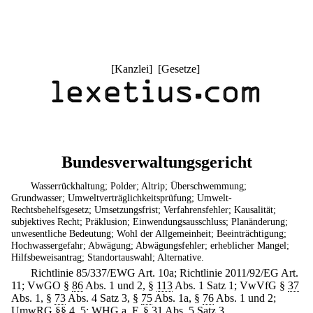
[
Kanzlei
] [
Gesetze
]
Bundesverwaltungsgericht
Wasserrückhaltung; Polder; Altrip; Überschwemmung;
Grundwasser; Umweltverträglichkeitsprüfung; Umwelt-
Rechtsbehelfsgesetz; Umsetzungsfrist; Verfahrensfehler; Kausalität;
subjektives Recht; Präklusion; Einwendungsausschluss; Planänderung;
unwesentliche Bedeutung; Wohl der Allgemeinheit; Beeinträchtigung;
Hochwassergefahr; Abwägung; Abwägungsfehler; erheblicher Mangel;
Hilfsbeweisantrag; Standortauswahl; Alternative.
Richtlinie 85/337/EWG Art. 10a; Richtlinie 2011/92/EG Art.
11; VwGO §
86
Abs. 1 und 2, §
113
Abs. 1 Satz 1; VwVfG §
37
Abs. 1, §
73
Abs. 4 Satz 3, §
75
Abs. 1a, §
76
Abs. 1 und 2;
UmwRG §§
4
,
5
; WHG a. F. §
31
Abs. 5 Satz 3