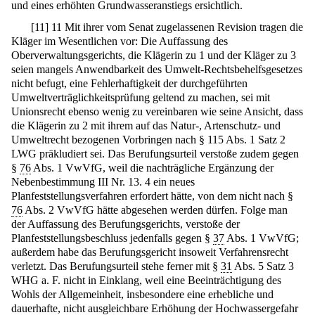
und eines erhöhten Grundwasseranstiegs ersichtlich.
[
11
]
11 Mit ihrer vom Senat zugelassenen Revision tragen die
Kläger im Wesentlichen vor: Die Auffassung des
Oberverwaltungsgerichts, die Klägerin zu 1 und der Kläger zu 3
seien mangels Anwendbarkeit des Umwelt-Rechtsbehelfsgesetzes
nicht befugt, eine Fehlerhaftigkeit der durchgeführten
Umweltverträglichkeitsprüfung geltend zu machen, sei mit
Unionsrecht ebenso wenig zu vereinbaren wie seine Ansicht, dass
die Klägerin zu 2 mit ihrem auf das Natur-, Artenschutz- und
Umweltrecht bezogenen Vorbringen nach § 115 Abs. 1 Satz 2
LWG präkludiert sei. Das Berufungsurteil verstoße zudem gegen
§
76
Abs. 1 VwVfG, weil die nachträgliche Ergänzung der
Nebenbestimmung III Nr. 13. 4 ein neues
Planfeststellungsverfahren erfordert hätte, von dem nicht nach §
76
Abs. 2 VwVfG hätte abgesehen werden dürfen. Folge man
der Auffassung des Berufungsgerichts, verstoße der
Planfeststellungsbeschluss jedenfalls gegen §
37
Abs. 1 VwVfG;
außerdem habe das Berufungsgericht insoweit Verfahrensrecht
verletzt. Das Berufungsurteil stehe ferner mit §
31
Abs. 5 Satz 3
WHG a. F. nicht in Einklang, weil eine Beeinträchtigung des
Wohls der Allgemeinheit, insbesondere eine erhebliche und
dauerhafte, nicht ausgleichbare Erhöhung der Hochwassergefahr