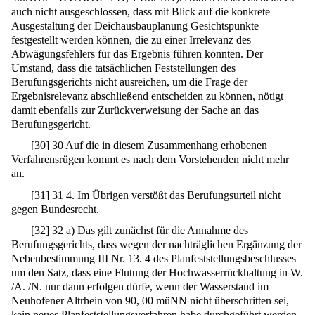
auch nicht ausgeschlossen, dass mit Blick auf die konkrete
Ausgestaltung der Deichausbauplanung Gesichtspunkte
festgestellt werden können, die zu einer Irrelevanz des
Abwägungsfehlers für das Ergebnis führen könnten. Der
Umstand, dass die tatsächlichen Feststellungen des
Berufungsgerichts nicht ausreichen, um die Frage der
Ergebnisrelevanz abschließend entscheiden zu können, nötigt
damit ebenfalls zur Zurückverweisung der Sache an das
Berufungsgericht.
[
30
]
30 Auf die in diesem Zusammenhang erhobenen
Verfahrensrügen kommt es nach dem Vorstehenden nicht mehr
an.
[
31
]
31 4. Im Übrigen verstößt das Berufungsurteil nicht
gegen Bundesrecht.
[
32
]
32 a) Das gilt zunächst für die Annahme des
Berufungsgerichts, dass wegen der nachträglichen Ergänzung der
Nebenbestimmung III Nr. 13. 4 des Planfeststellungsbeschlusses
um den Satz, dass eine Flutung der Hochwasserrückhaltung in W.
/A. /N. nur dann erfolgen dürfe, wenn der Wasserstand im
Neuhofener Altrhein von 90, 00 müNN nicht überschritten sei,
kein neues Planfeststellungsverfahren habe durchgeführt werden