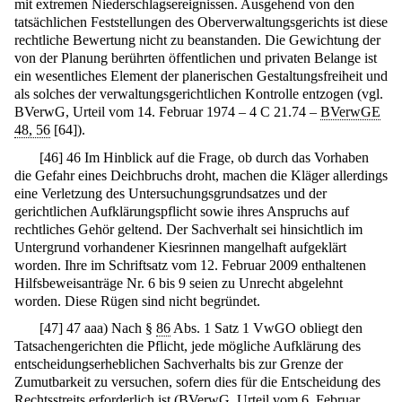
mit extremen Niederschlagsereignissen. Ausgehend von den
tatsächlichen Feststellungen des Oberverwaltungsgerichts ist diese
rechtliche Bewertung nicht zu beanstanden. Die Gewichtung der
von der Planung berührten öffentlichen und privaten Belange ist
ein wesentliches Element der planerischen Gestaltungsfreiheit und
als solches der verwaltungsgerichtlichen Kontrolle entzogen (vgl.
BVerwG, Urteil vom 14. Februar 1974 – 4 C 21.74 –
BVerwGE
48, 56
[64]).
[
46
]
46 Im Hinblick auf die Frage, ob durch das Vorhaben
die Gefahr eines Deichbruchs droht, machen die Kläger allerdings
eine Verletzung des Untersuchungsgrundsatzes und der
gerichtlichen Aufklärungspflicht sowie ihres Anspruchs auf
rechtliches Gehör geltend. Der Sachverhalt sei hinsichtlich im
Untergrund vorhandener Kiesrinnen mangelhaft aufgeklärt
worden. Ihre im Schriftsatz vom 12. Februar 2009 enthaltenen
Hilfsbeweisanträge Nr. 6 bis 9 seien zu Unrecht abgelehnt
worden. Diese Rügen sind nicht begründet.
[
47
]
47 aaa) Nach §
86
Abs. 1 Satz 1 VwGO obliegt den
Tatsachengerichten die Pflicht, jede mögliche Aufklärung des
entscheidungserheblichen Sachverhalts bis zur Grenze der
Zumutbarkeit zu versuchen, sofern dies für die Entscheidung des
Rechtsstreits erforderlich ist (BVerwG, Urteil vom 6. Februar