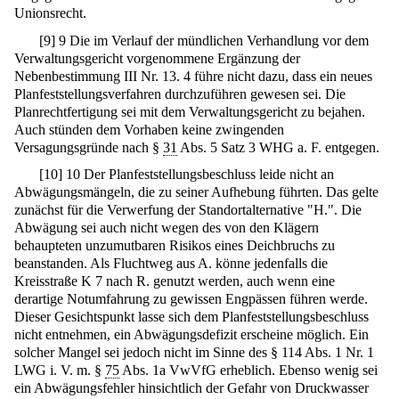
Unionsrecht.
[
9
]
9 Die im Verlauf der mündlichen Verhandlung vor dem
Verwaltungsgericht vorgenommene Ergänzung der
Nebenbestimmung III Nr. 13. 4 führe nicht dazu, dass ein neues
Planfeststellungsverfahren durchzuführen gewesen sei. Die
Planrechtfertigung sei mit dem Verwaltungsgericht zu bejahen.
Auch stünden dem Vorhaben keine zwingenden
Versagungsgründe nach §
31
Abs. 5 Satz 3 WHG a. F. entgegen.
[
10
]
10 Der Planfeststellungsbeschluss leide nicht an
Abwägungsmängeln, die zu seiner Aufhebung führten. Das gelte
zunächst für die Verwerfung der Standortalternative "H.". Die
Abwägung sei auch nicht wegen des von den Klägern
behaupteten unzumutbaren Risikos eines Deichbruchs zu
beanstanden. Als Fluchtweg aus A. könne jedenfalls die
Kreisstraße K 7 nach R. genutzt werden, auch wenn eine
derartige Notumfahrung zu gewissen Engpässen führen werde.
Dieser Gesichtspunkt lasse sich dem Planfeststellungsbeschluss
nicht entnehmen, ein Abwägungsdefizit erscheine möglich. Ein
solcher Mangel sei jedoch nicht im Sinne des § 114 Abs. 1 Nr. 1
LWG i. V. m. §
75
Abs. 1a VwVfG erheblich. Ebenso wenig sei
ein Abwägungsfehler hinsichtlich der Gefahr von Druckwasser