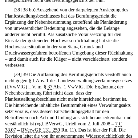
maßgeblichen Sicht des Berufungsgerichts der Fall.
[
38
]
38 bb) Ausgehend von der dargelegten Auslegung des
Planfeststellungsbeschlusses hat das Berufungsgericht die
Ergänzung der Nebenbestimmung zutreffend als Planänderung
von unwesentlicher Bedeutung angesehen, die die Belange
anderer nicht berührt. Als zusätzliche Voraussetzung für den
Einsatz der gesteuerten Hochwasserrückhaltung hat sie die
Hochwassersituation in der von Stau-, Grund- und
Druckwassergefahren betroffenen Umgebung dieser Rückhaltung
– und damit auch für die Kläger – nicht verschlechtert, sondern
verbessert.
[
39
]
39 Die Auffassung des Berufungsgerichts verstößt auch
nicht gegen § 1 Abs. 1 des Landesverwaltungsverfahrensgesetzes
(LVwVfG) i. V. m. §
37
Abs. 1 VwVfG. Die Ergänzung der
Nebenbestimmung führt nicht dazu, dass der
Planfeststellungsbeschluss nicht mehr hinreichend bestimmt ist.
Die hinreichende inhaltliche Bestimmtheit eines Verwaltungsakts
setzt voraus, dass dessen Entscheidungsgehalt für den
Betroffenen nach Art und Umfang aus sich heraus erkennbar und
verständlich ist (vgl. BVerwG, Urteil vom 2. Juli 2008 –
7 C
38.07
–
BVerwGE 131, 259
Rn. 11). Das ist hier der Fall. Die
Revision leitet die von ihr angenommene Widersprüchlichkeit des