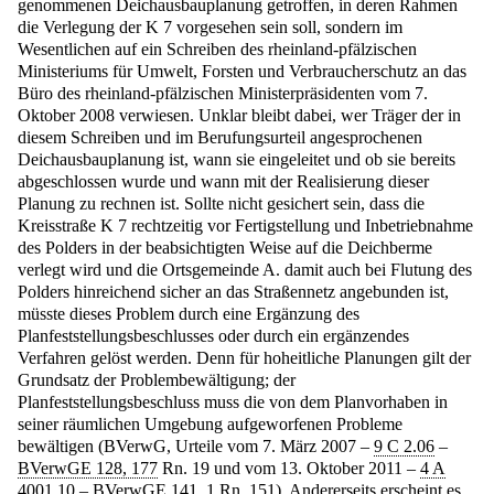
genommenen Deichausbauplanung getroffen, in deren Rahmen
die Verlegung der K 7 vorgesehen sein soll, sondern im
Wesentlichen auf ein Schreiben des rheinland-pfälzischen
Ministeriums für Umwelt, Forsten und Verbraucherschutz an das
Büro des rheinland-pfälzischen Ministerpräsidenten vom 7.
Oktober 2008 verwiesen. Unklar bleibt dabei, wer Träger der in
diesem Schreiben und im Berufungsurteil angesprochenen
Deichausbauplanung ist, wann sie eingeleitet und ob sie bereits
abgeschlossen wurde und wann mit der Realisierung dieser
Planung zu rechnen ist. Sollte nicht gesichert sein, dass die
Kreisstraße K 7 rechtzeitig vor Fertigstellung und Inbetriebnahme
des Polders in der beabsichtigten Weise auf die Deichberme
verlegt wird und die Ortsgemeinde A. damit auch bei Flutung des
Polders hinreichend sicher an das Straßennetz angebunden ist,
müsste dieses Problem durch eine Ergänzung des
Planfeststellungsbeschlusses oder durch ein ergänzendes
Verfahren gelöst werden. Denn für hoheitliche Planungen gilt der
Grundsatz der Problembewältigung; der
Planfeststellungsbeschluss muss die von dem Planvorhaben in
seiner räumlichen Umgebung aufgeworfenen Probleme
bewältigen (BVerwG, Urteile vom 7. März 2007 –
9 C 2.06
–
BVerwGE 128, 177
Rn. 19 und vom 13. Oktober 2011 –
4 A
4001.10
–
BVerwGE 141, 1
Rn. 151). Andererseits erscheint es