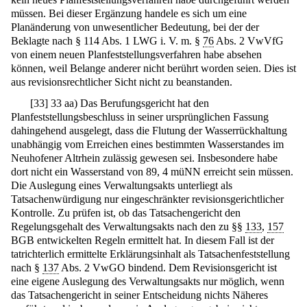
müssen. Bei dieser Ergänzung handele es sich um eine
Planänderung von unwesentlicher Bedeutung, bei der der
Beklagte nach § 114 Abs. 1 LWG i. V. m. §
76
Abs. 2 VwVfG
von einem neuen Planfeststellungsverfahren habe absehen
können, weil Belange anderer nicht berührt worden seien. Dies ist
aus revisionsrechtlicher Sicht nicht zu beanstanden.
[
33
]
33 aa) Das Berufungsgericht hat den
Planfeststellungsbeschluss in seiner ursprünglichen Fassung
dahingehend ausgelegt, dass die Flutung der Wasserrückhaltung
unabhängig vom Erreichen eines bestimmten Wasserstandes im
Neuhofener Altrhein zulässig gewesen sei. Insbesondere habe
dort nicht ein Wasserstand von 89, 4 müNN erreicht sein müssen.
Die Auslegung eines Verwaltungsakts unterliegt als
Tatsachenwürdigung nur eingeschränkter revisionsgerichtlicher
Kontrolle. Zu prüfen ist, ob das Tatsachengericht den
Regelungsgehalt des Verwaltungsakts nach den zu §§
133
,
157
BGB entwickelten Regeln ermittelt hat. In diesem Fall ist der
tatrichterlich ermittelte Erklärungsinhalt als Tatsachenfeststellung
nach §
137
Abs. 2 VwGO bindend. Dem Revisionsgericht ist
eine eigene Auslegung des Verwaltungsakts nur möglich, wenn
das Tatsachengericht in seiner Entscheidung nichts Näheres