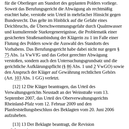
für die Oberlieger am Standort des geplanten Polders vorliege.
Soweit das Berufungsgericht die Abwägung als rechtmäßig
erachtet habe, verstoße sein Urteil in mehrfacher Hinsicht gegen
Bundesrecht. Das gelte im Hinblick auf die Gefahr eines
Deichbruchs, die Überschwemmungsgefahr durch Qualmwasser
und kumulierende Starkregenereignisse, die Problematik einer
gesicherten Straßenanbindung der Klägerin zu 1 im Falle einer
Flutung des Polders sowie die Auswahl des Standorts des
Vorhabens. Das Berufungsgericht habe dabei nicht nur gegen §
75
Abs. 1a VwVfG und das Gebot gerechter Abwägung
verstoßen, sondern auch den Untersuchungsgrundsatz und die
gerichtliche Aufklärungspflicht (§
86
Abs. 1 und
2
VwGO) sowie
den Anspruch der Kläger auf Gewährung rechtlichen Gehörs
(Art.
103
Abs. 1 GG) verletzt.
[
12
]
12 Die Kläger beantragen, das Urteil des
Verwaltungsgerichts Neustadt an der Weinstraße vom 13.
September 2007, das Urteil des Oberverwaltungsgerichts
Rheinland-Pfalz vom 12. Februar 2009 und den
Planfeststellungsbeschluss des Beklagten vom 20. Juni 2006
aufzuheben.
[
13
]
13 Der Beklagte beantragt, die Revision