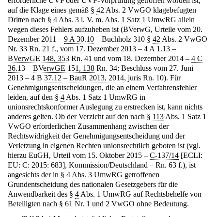
erforderliche UVP oder UVP-Vorprüfung getroffen worden ist,
auf die Klage eines gemäß §
42
Abs. 2 VwGO klagebefugten
Dritten nach §
4
Abs. 3 i. V. m. Abs. 1 Satz 1 UmwRG allein
wegen dieses Fehlers aufzuheben ist (BVerwG, Urteile vom 20.
Dezember 2011 –
9 A 30.10
– Buchholz 310 §
42
Abs. 2 VwGO
Nr. 33 Rn. 21 f., vom 17. Dezember 2013 –
4 A 1.13
–
BVerwGE 148, 353
Rn. 41 und vom 18. Dezember 2014 –
4 C
36.13
–
BVerwGE 151, 138
Rn. 34; Beschluss vom 27. Juni
2013 –
4 B 37.12
–
BauR 2013, 2014
, juris Rn. 10). Für
Genehmigungsentscheidungen, die an einem Verfahrensfehler
leiden, auf den §
4
Abs. 1 Satz 1 UmwRG in
unionsrechtskonformer Auslegung zu erstrecken ist, kann nichts
anderes gelten. Ob der Verzicht auf den nach §
113
Abs. 1 Satz 1
VwGO erforderlichen Zusammenhang zwischen der
Rechtswidrigkeit der Genehmigungsentscheidung und der
Verletzung in eigenen Rechten unionsrechtlich geboten ist (vgl.
hierzu EuGH, Urteil vom 15. Oktober 2015 –
C-137/14
[ECLI:
EU: C: 2015: 683], Kommission/Deutschland – Rn. 63 f.), ist
angesichts der in §
4
Abs. 3 UmwRG getroffenen
Grundentscheidung des nationalen Gesetzgebers für die
Anwendbarkeit des §
4
Abs. 1 UmwRG auf Rechtsbehelfe von
Beteiligten nach §
61
Nr. 1 und
2
VwGO ohne Bedeutung.