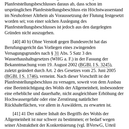
Planfeststellungsbeschlusses daraus ab, dass schon im
ursprünglichen Planfeststellungsbeschluss ein Höchstwasserstand
im Neuhofener Altrhein als Voraussetzung der Flutung festgesetzt
worden sei; von einer solchen Auslegung des
Planfeststellungsbeschlusses ist jedoch aus den dargelegten
Gründen nicht auszugehen.
[
40
]
40 b) Ohne Verstoß gegen Bundesrecht hat das
Berufungsgericht das Vorliegen eines zwingenden
Versagungsgrundes nach §
31
Abs. 5 Satz 3 des
Wasserhaushaltsgesetzes (WHG a. F.) in der Fassung der
Bekanntmachung vom 19. August 2002 (
BGBl. I S. 3245
),
zuletzt geändert durch Art. 2 des Gesetzes vom 25. Juni 2005
(
BGBl. I S. 1746
), verneint. Nach dieser Vorschrift ist der
Planfeststellungsbeschluss zu versagen, soweit von dem Ausbau
eine Beeinträchtigung des Wohls der Allgemeinheit, insbesondere
eine erhebliche und dauerhafte, nicht ausgleichbare Erhöhung der
Hochwassergefahr oder eine Zerstörung natürlicher
Rückhalteflächen, vor allem in Auwäldern, zu erwarten ist.
[
41
]
41 Der nähere Inhalt des Begriffs des Wohls der
Allgemeinheit ist nur schwer zu bestimmen; er bedarf wegen
seiner Abstraktheit der Konkretisierung (vgl. BVerwG, Urteil