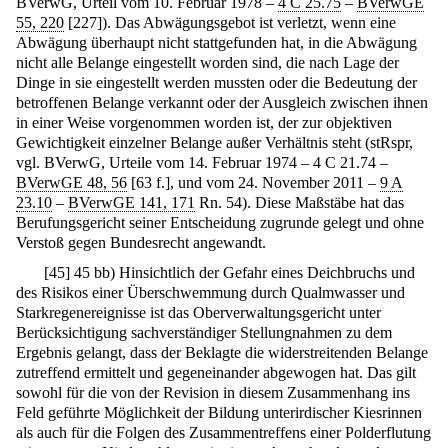
BVerwG, Urteil vom 10. Februar 1978 –
4 C 25.75
–
BVerwGE
55, 220
[227]). Das Abwägungsgebot ist verletzt, wenn eine
Abwägung überhaupt nicht stattgefunden hat, in die Abwägung
nicht alle Belange eingestellt worden sind, die nach Lage der
Dinge in sie eingestellt werden mussten oder die Bedeutung der
betroffenen Belange verkannt oder der Ausgleich zwischen ihnen
in einer Weise vorgenommen worden ist, der zur objektiven
Gewichtigkeit einzelner Belange außer Verhältnis steht (stRspr,
vgl. BVerwG, Urteile vom 14. Februar 1974 – 4 C 21.74 –
BVerwGE 48, 56
[63 f.], und vom 24. November 2011 –
9 A
23.10
–
BVerwGE 141, 171
Rn. 54). Diese Maßstäbe hat das
Berufungsgericht seiner Entscheidung zugrunde gelegt und ohne
Verstoß gegen Bundesrecht angewandt.
[
45
]
45 bb) Hinsichtlich der Gefahr eines Deichbruchs und
des Risikos einer Überschwemmung durch Qualmwasser und
Starkregenereignisse ist das Oberverwaltungsgericht unter
Berücksichtigung sachverständiger Stellungnahmen zu dem
Ergebnis gelangt, dass der Beklagte die widerstreitenden Belange
zutreffend ermittelt und gegeneinander abgewogen hat. Das gilt
sowohl für die von der Revision in diesem Zusammenhang ins
Feld geführte Möglichkeit der Bildung unterirdischer Kiesrinnen
als auch für die Folgen des Zusammentreffens einer Polderflutung