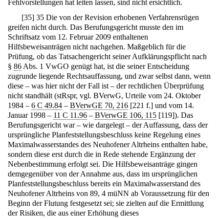
Fehlvorstellungen hat leiten lassen, sind nicht ersichtlich.
[
35
]
35 Die von der Revision erhobenen Verfahrensrügen
greifen nicht durch. Das Berufungsgericht musste den im
Schriftsatz vom 12. Februar 2009 enthaltenen
Hilfsbeweisanträgen nicht nachgehen. Maßgeblich für die
Prüfung, ob das Tatsachengericht seiner Aufklärungspflicht nach
§
86
Abs. 1 VwGO genügt hat, ist die seiner Entscheidung
zugrunde liegende Rechtsauffassung, und zwar selbst dann, wenn
diese – was hier nicht der Fall ist – der rechtlichen Überprüfung
nicht standhält (stRspr, vgl. BVerwG, Urteile vom 24. Oktober
1984 –
6 C 49.84
–
BVerwGE 70, 216
[221 f.] und vom 14.
Januar 1998 –
11 C 11.96
–
BVerwGE 106, 115
[119]). Das
Berufungsgericht war – wie dargelegt – der Auffassung, dass der
ursprüngliche Planfeststellungsbeschluss keine Regelung eines
Maximalwasserstandes des Neuhofener Altrheins enthalten habe,
sondern diese erst durch die in Rede stehende Ergänzung der
Nebenbestimmung erfolgt sei. Die Hilfsbeweisanträge gingen
demgegenüber von der Annahme aus, dass im ursprünglichen
Planfeststellungsbeschluss bereits ein Maximalwasserstand des
Neuhofener Altrheins von 89, 4 müNN ab Voraussetzung für den
Beginn der Flutung festgesetzt sei; sie zielten auf die Ermittlung
der Risiken, die aus einer Erhöhung dieses