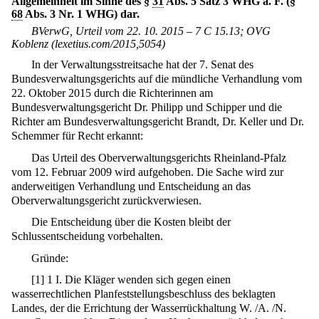
Allgemeinheit im Sinne des §
31
Abs. 5 Satz 3 WHG a. F. (§
68
Abs. 3 Nr. 1 WHG) dar.
BVerwG, Urteil vom 22. 10. 2015 – 7 C 15.13; OVG
Koblenz (lexetius.com/2015,5054)
In der Verwaltungsstreitsache hat der 7. Senat des
Bundesverwaltungsgerichts auf die mündliche Verhandlung vom
22. Oktober 2015 durch die Richterinnen am
Bundesverwaltungsgericht Dr. Philipp und Schipper und die
Richter am Bundesverwaltungsgericht Brandt, Dr. Keller und Dr.
Schemmer für Recht erkannt:
Das Urteil des Oberverwaltungsgerichts Rheinland-Pfalz
vom 12. Februar 2009 wird aufgehoben. Die Sache wird zur
anderweitigen Verhandlung und Entscheidung an das
Oberverwaltungsgericht zurückverwiesen.
Die Entscheidung über die Kosten bleibt der
Schlussentscheidung vorbehalten.
Gründe:
[
1
]
1 I. Die Kläger wenden sich gegen einen
wasserrechtlichen Planfeststellungsbeschluss des beklagten
Landes, der die Errichtung der Wasserrückhaltung W. /A. /N.