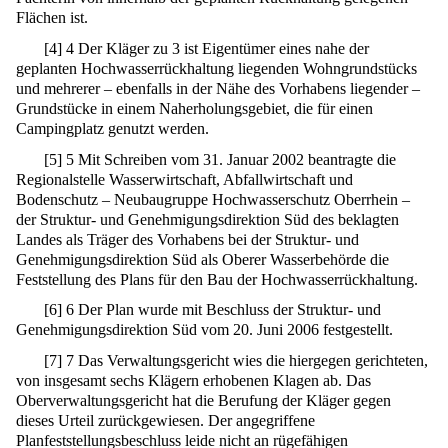
Flächen ist.
[
4
]
4 Der Kläger zu 3 ist Eigentümer eines nahe der
geplanten Hochwasserrückhaltung liegenden Wohngrundstücks
und mehrerer – ebenfalls in der Nähe des Vorhabens liegender –
Grundstücke in einem Naherholungsgebiet, die für einen
Campingplatz genutzt werden.
[
5
]
5 Mit Schreiben vom 31. Januar 2002 beantragte die
Regionalstelle Wasserwirtschaft, Abfallwirtschaft und
Bodenschutz – Neubaugruppe Hochwasserschutz Oberrhein –
der Struktur- und Genehmigungsdirektion Süd des beklagten
Landes als Träger des Vorhabens bei der Struktur- und
Genehmigungsdirektion Süd als Oberer Wasserbehörde die
Feststellung des Plans für den Bau der Hochwasserrückhaltung.
[
6
]
6 Der Plan wurde mit Beschluss der Struktur- und
Genehmigungsdirektion Süd vom 20. Juni 2006 festgestellt.
[
7
]
7 Das Verwaltungsgericht wies die hiergegen gerichteten,
von insgesamt sechs Klägern erhobenen Klagen ab. Das
Oberverwaltungsgericht hat die Berufung der Kläger gegen
dieses Urteil zurückgewiesen. Der angegriffene
Planfeststellungsbeschluss leide nicht an rügefähigen