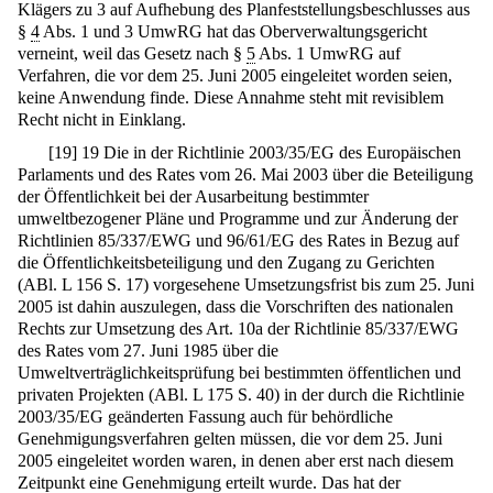
Klägers zu 3 auf Aufhebung des Planfeststellungsbeschlusses aus
§
4
Abs. 1 und 3 UmwRG hat das Oberverwaltungsgericht
verneint, weil das Gesetz nach §
5
Abs. 1 UmwRG auf
Verfahren, die vor dem 25. Juni 2005 eingeleitet worden seien,
keine Anwendung finde. Diese Annahme steht mit revisiblem
Recht nicht in Einklang.
[
19
]
19 Die in der Richtlinie 2003/35/EG des Europäischen
Parlaments und des Rates vom 26. Mai 2003 über die Beteiligung
der Öffentlichkeit bei der Ausarbeitung bestimmter
umweltbezogener Pläne und Programme und zur Änderung der
Richtlinien 85/337/EWG und 96/61/EG des Rates in Bezug auf
die Öffentlichkeitsbeteiligung und den Zugang zu Gerichten
(ABl. L 156 S. 17) vorgesehene Umsetzungsfrist bis zum 25. Juni
2005 ist dahin auszulegen, dass die Vorschriften des nationalen
Rechts zur Umsetzung des Art. 10a der Richtlinie 85/337/EWG
des Rates vom 27. Juni 1985 über die
Umweltverträglichkeitsprüfung bei bestimmten öffentlichen und
privaten Projekten (ABl. L 175 S. 40) in der durch die Richtlinie
2003/35/EG geänderten Fassung auch für behördliche
Genehmigungsverfahren gelten müssen, die vor dem 25. Juni
2005 eingeleitet worden waren, in denen aber erst nach diesem
Zeitpunkt eine Genehmigung erteilt wurde. Das hat der