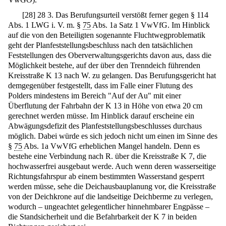
[
28
]
28 3. Das Berufungsurteil verstößt ferner gegen § 114
Abs. 1 LWG i. V. m. §
75
Abs. 1a Satz 1 VwVfG. Im Hinblick
auf die von den Beteiligten sogenannte Fluchtwegproblematik
geht der Planfeststellungsbeschluss nach den tatsächlichen
Feststellungen des Oberverwaltungsgerichts davon aus, dass die
Möglichkeit bestehe, auf der über den Trenndeich führenden
Kreisstraße K 13 nach W. zu gelangen. Das Berufungsgericht hat
demgegenüber festgestellt, dass im Falle einer Flutung des
Polders mindestens im Bereich "Auf der Au" mit einer
Überflutung der Fahrbahn der K 13 in Höhe von etwa 20 cm
gerechnet werden müsse. Im Hinblick darauf erscheine ein
Abwägungsdefizit des Planfeststellungsbeschlusses durchaus
möglich. Dabei würde es sich jedoch nicht um einen im Sinne des
§
75
Abs. 1a VwVfG erheblichen Mangel handeln. Denn es
bestehe eine Verbindung nach R. über die Kreisstraße K 7, die
hochwasserfrei ausgebaut werde. Auch wenn deren wasserseitige
Richtungsfahrspur ab einem bestimmten Wasserstand gesperrt
werden müsse, sehe die Deichausbauplanung vor, die Kreisstraße
von der Deichkrone auf die landseitige Deichberme zu verlegen,
wodurch – ungeachtet gelegentlicher hinnehmbarer Engpässe –
die Standsicherheit und die Befahrbarkeit der K 7 in beiden