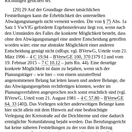
Richtungen gesichert sei.
[
29
]
29 Auf der Grundlage dieser tatsächlichen
Feststellungen kann die Erheblichkeit des unterstellten
Abwägungsmangels nicht verneint werden. Die von §
75
Abs. 1a
Satz 1 VwVfG geforderte Ergebnisrelevanz liegt vor, wenn nach
den Umständen des Falles die konkrete Möglichkeit besteht, dass
ohne den Abwägungsmangel eine andere Entscheidung getroffen
worden wäre; eine nur abstrakte Möglichkeit einer anderen
Entscheidung genügt nicht (stRspr, vgl. BVerwG, Urteile vom 21.
März 1996 –
4 C 19.94
–
BVerwGE 100, 370
[379 f.] und vom
19. Februar 2015 –
7 C 10.12
– juris Rn. 44). Eine derartige
konkrete Möglichkeit ist dann zu bejahen, wenn sich der
Planungsträger – wie hier – von einem unzutreffend
angenommenen Belang hat leiten lassen und andere Belange, die
das Abwägungsergebnis rechtfertigen könnten, weder im
Planungsverfahren angesprochen noch sonst ersichtlich sind (vgl.
BVerwG, Urteil vom 21. August 1981 –
4 C 57.80
–
BVerwGE
64, 33
[40]). Das Vorliegen solcher anderweitigen Belange kann
hier nicht allein mit dem Hinweis auf eine beabsichtigte
Verlegung der Kreisstraße auf die Deichberme und eine dadurch
ermöglichte Notumfahrung bejaht werden. Das Berufungsgericht
hat keine näheren Feststellungen zu der von ihm in Bezug