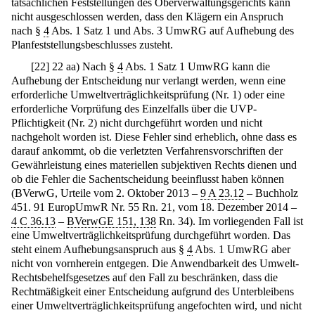
tatsächlichen Feststellungen des Oberverwaltungsgerichts kann
nicht ausgeschlossen werden, dass den Klägern ein Anspruch
nach §
4
Abs. 1 Satz 1 und Abs. 3 UmwRG auf Aufhebung des
Planfeststellungsbeschlusses zusteht.
[
22
]
22 aa) Nach §
4
Abs. 1 Satz 1 UmwRG kann die
Aufhebung der Entscheidung nur verlangt werden, wenn eine
erforderliche Umweltverträglichkeitsprüfung (Nr. 1) oder eine
erforderliche Vorprüfung des Einzelfalls über die UVP-
Pflichtigkeit (Nr. 2) nicht durchgeführt worden und nicht
nachgeholt worden ist. Diese Fehler sind erheblich, ohne dass es
darauf ankommt, ob die verletzten Verfahrensvorschriften der
Gewährleistung eines materiellen subjektiven Rechts dienen und
ob die Fehler die Sachentscheidung beeinflusst haben können
(BVerwG, Urteile vom 2. Oktober 2013 –
9 A 23.12
– Buchholz
451. 91 EuropUmwR Nr. 55 Rn. 21, vom 18. Dezember 2014 –
4 C 36.13
–
BVerwGE 151, 138
Rn. 34). Im vorliegenden Fall ist
eine Umweltverträglichkeitsprüfung durchgeführt worden. Das
steht einem Aufhebungsanspruch aus §
4
Abs. 1 UmwRG aber
nicht von vornherein entgegen. Die Anwendbarkeit des Umwelt-
Rechtsbehelfsgesetzes auf den Fall zu beschränken, dass die
Rechtmäßigkeit einer Entscheidung aufgrund des Unterbleibens
einer Umweltverträglichkeitsprüfung angefochten wird, und nicht