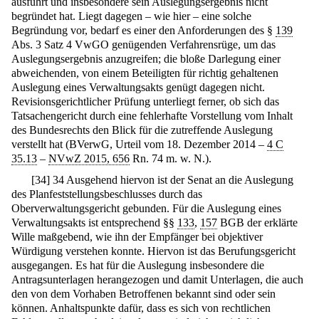
ausführt und insbesondere sein Auslegungsergebnis nicht
begründet hat. Liegt dagegen – wie hier – eine solche
Begründung vor, bedarf es einer den Anforderungen des §
139
Abs. 3 Satz 4 VwGO genügenden Verfahrensrüge, um das
Auslegungsergebnis anzugreifen; die bloße Darlegung einer
abweichenden, von einem Beteiligten für richtig gehaltenen
Auslegung eines Verwaltungsakts genügt dagegen nicht.
Revisionsgerichtlicher Prüfung unterliegt ferner, ob sich das
Tatsachengericht durch eine fehlerhafte Vorstellung vom Inhalt
des Bundesrechts den Blick für die zutreffende Auslegung
verstellt hat (BVerwG, Urteil vom 18. Dezember 2014 –
4 C
35.13
–
NVwZ 2015, 656
Rn. 74 m. w. N.).
[
34
]
34 Ausgehend hiervon ist der Senat an die Auslegung
des Planfeststellungsbeschlusses durch das
Oberverwaltungsgericht gebunden. Für die Auslegung eines
Verwaltungsakts ist entsprechend §§
133
,
157
BGB der erklärte
Wille maßgebend, wie ihn der Empfänger bei objektiver
Würdigung verstehen konnte. Hiervon ist das Berufungsgericht
ausgegangen. Es hat für die Auslegung insbesondere die
Antragsunterlagen herangezogen und damit Unterlagen, die auch
den von dem Vorhaben Betroffenen bekannt sind oder sein
können. Anhaltspunkte dafür, dass es sich von rechtlichen