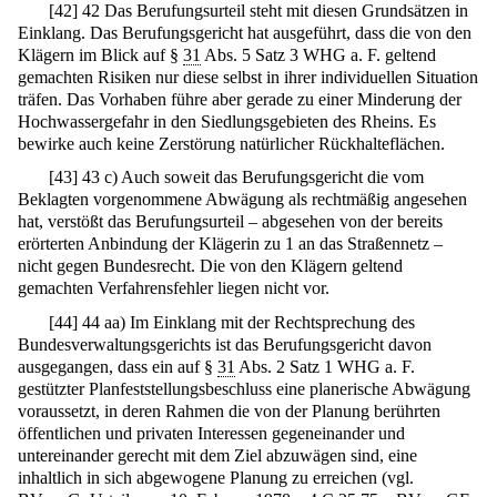
[
42
]
42 Das Berufungsurteil steht mit diesen Grundsätzen in
Einklang. Das Berufungsgericht hat ausgeführt, dass die von den
Klägern im Blick auf §
31
Abs. 5 Satz 3 WHG a. F. geltend
gemachten Risiken nur diese selbst in ihrer individuellen Situation
träfen. Das Vorhaben führe aber gerade zu einer Minderung der
Hochwassergefahr in den Siedlungsgebieten des Rheins. Es
bewirke auch keine Zerstörung natürlicher Rückhalteflächen.
[
43
]
43 c) Auch soweit das Berufungsgericht die vom
Beklagten vorgenommene Abwägung als rechtmäßig angesehen
hat, verstößt das Berufungsurteil – abgesehen von der bereits
erörterten Anbindung der Klägerin zu 1 an das Straßennetz –
nicht gegen Bundesrecht. Die von den Klägern geltend
gemachten Verfahrensfehler liegen nicht vor.
[
44
]
44 aa) Im Einklang mit der Rechtsprechung des
Bundesverwaltungsgerichts ist das Berufungsgericht davon
ausgegangen, dass ein auf §
31
Abs. 2 Satz 1 WHG a. F.
gestützter Planfeststellungsbeschluss eine planerische Abwägung
voraussetzt, in deren Rahmen die von der Planung berührten
öffentlichen und privaten Interessen gegeneinander und
untereinander gerecht mit dem Ziel abzuwägen sind, eine
inhaltlich in sich abgewogene Planung zu erreichen (vgl.