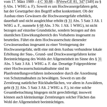
vom 17. März 1989 –
4 C 30.88
–
BVerwGE 81, 347
[349] zu §
6
Abs. 1 WHG a. F). Soweit es um Hochwassergefahren geht,
hat der Gesetzgeber den Begriff selbst konkretisiert. Ob der
Ausbau eines Gewässers die Hochwassergefahr erheblich,
dauerhaft und nicht ausgleichbar erhöht (§
31
Abs. 5 Satz 3 Alt. 1
WHG a. F., nunmehr §
68
Abs. 3 Nr. 1 Alt. 1 WHG), ist nicht
bezogen auf einzelne Grundstücke, sondern bezogen auf den
räumlichen Einwirkungsbereich des Vorhabens insgesamt zu
beurteilen. Führt ein dem Hochwasserschutz dienender
Gewässerausbau insgesamt zu einer Verringerung der
Hochwassergefahr, stellt eine mit dem Ausbau verbundene lokale
Erhöhung der Stau-, Grund- und Druckwassergefahren keine
Beeinträchtigung des Wohls der Allgemeinheit im Sinne des §
31
Abs. 5 Satz 3 Alt. 1 WHG a. F. dar. Derartige Folgeprobleme
einer Hochwasserschutzmaßnahme sind im
Planfeststellungsverfahren insbesondere durch die Anordnung
von Schutzmaßnahen zu bewältigen. Soweit es um die
Zerstörung natürlicher Rückhalteflächen, vor allem in Auwäldern,
geht (§
31
Abs. 5 Satz 3 Alt. 2 WHG a. F.), ist eine solche
Gesamtbetrachtung hingegen nicht gerechtfertigt; insoweit
können auch kleinräumige Zerstörungen solcher Flächen das
Wohl der Allgemeinheit beeinträchtigen.