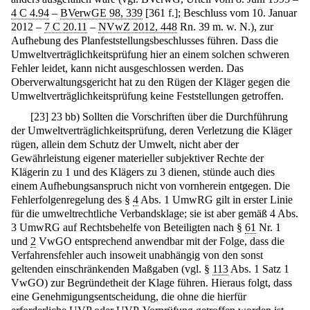
4 C 4.94
–
BVerwGE 98, 339
[361 f.]; Beschluss vom 10. Januar
2012 –
7 C 20.11
–
NVwZ 2012, 448
Rn. 39 m. w. N.), zur
Aufhebung des Planfeststellungsbeschlusses führen. Dass die
Umweltverträglichkeitsprüfung hier an einem solchen schweren
Fehler leidet, kann nicht ausgeschlossen werden. Das
Oberverwaltungsgericht hat zu den Rügen der Kläger gegen die
Umweltverträglichkeitsprüfung keine Feststellungen getroffen.
[
23
]
23 bb) Sollten die Vorschriften über die Durchführung
der Umweltverträglichkeitsprüfung, deren Verletzung die Kläger
rügen, allein dem Schutz der Umwelt, nicht aber der
Gewährleistung eigener materieller subjektiver Rechte der
Klägerin zu 1 und des Klägers zu 3 dienen, stünde auch dies
einem Aufhebungsanspruch nicht von vornherein entgegen. Die
Fehlerfolgenregelung des §
4
Abs. 1 UmwRG gilt in erster Linie
für die umweltrechtliche Verbandsklage; sie ist aber gemäß 4 Abs.
3 UmwRG auf Rechtsbehelfe von Beteiligten nach §
61
Nr. 1
und
2
VwGO entsprechend anwendbar mit der Folge, dass die
Verfahrensfehler auch insoweit unabhängig von den sonst
geltenden einschränkenden Maßgaben (vgl. §
113
Abs. 1 Satz 1
VwGO) zur Begründetheit der Klage führen. Hieraus folgt, dass
eine Genehmigungsentscheidung, die ohne die hierfür