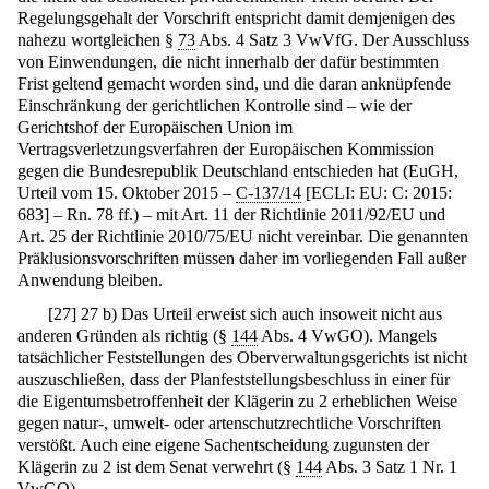
Regelungsgehalt der Vorschrift entspricht damit demjenigen des
nahezu wortgleichen §
73
Abs. 4 Satz 3 VwVfG. Der Ausschluss
von Einwendungen, die nicht innerhalb der dafür bestimmten
Frist geltend gemacht worden sind, und die daran anknüpfende
Einschränkung der gerichtlichen Kontrolle sind – wie der
Gerichtshof der Europäischen Union im
Vertragsverletzungsverfahren der Europäischen Kommission
gegen die Bundesrepublik Deutschland entschieden hat (EuGH,
Urteil vom 15. Oktober 2015 –
C-137/14
[ECLI: EU: C: 2015:
683] – Rn. 78 ff.) – mit Art. 11 der Richtlinie 2011/92/EU und
Art. 25 der Richtlinie 2010/75/EU nicht vereinbar. Die genannten
Präklusionsvorschriften müssen daher im vorliegenden Fall außer
Anwendung bleiben.
[
27
]
27 b) Das Urteil erweist sich auch insoweit nicht aus
anderen Gründen als richtig (§
144
Abs. 4 VwGO). Mangels
tatsächlicher Feststellungen des Oberverwaltungsgerichts ist nicht
auszuschließen, dass der Planfeststellungsbeschluss in einer für
die Eigentumsbetroffenheit der Klägerin zu 2 erheblichen Weise
gegen natur-, umwelt- oder artenschutzrechtliche Vorschriften
verstößt. Auch eine eigene Sachentscheidung zugunsten der
Klägerin zu 2 ist dem Senat verwehrt (§
144
Abs. 3 Satz 1 Nr. 1
VwGO).