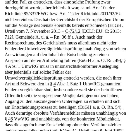
auf den Fall zu erstrecken, dass eine solche Prüfung zwar
durchgeführt wurde, aber fehlerhaft war, ist mit Art. 10a der
Richtlinie 85/337/EWG bzw. Art. 11 der Richtlinie 2011/92/EU
nicht vereinbar. Das hat der Gerichtshof der Europäischen Union
auf die Vorlage des Senats ebenfalls bereits entschieden (EuGH,
Urteil vom 7. November 2013 –
C-72/12
[ECLI: EU: C: 2013:
712], Gemeinde A. u. a. – Rn. 36 ff.). Auch nach der
Rechtsprechung des Gerichtshofs muss allerdings nicht jeder
Fehler der Umweltverträglichkeitsprüfung unabhängig von seinen
Auswirkungen auf den Inhalt der Entscheidung zu einen
Anspruch auf deren Aufhebung führen (EuGH a. a. O. Rn. 49); §
4
Abs. 1 UmwRG muss in unionsrechtskonformer Auslegung
aber jedenfalls auf solche Fehler der
Umweltverträglichkeitsprüfung erstreckt werden, die nach ihrer
Art und Schwere den in §
4
Abs. 1 Satz 1 UmwRG genannten
Fehlern vergleichbar sind, insbesondere weil sie der betroffenen
Öffentlichkeit die vorgesehene Möglichkeit genommen haben,
Zugang zu den auszulegenden Unterlagen zu erhalten und sich
am Entscheidungsprozess zu beteiligen (EuGH a. a. O. Rn. 54).
Auch derartige absolute Verfahrensfehler müssen unabhängig von
§
46
VwVfG und unabhängig von der konkreten Möglichkeit,
dass die angefochtene Entscheidung ohne den Verfahrensfehler
anders ausgefallen wäre (vgl. BVerwG, Urteil vom 8. Juni 1995 –