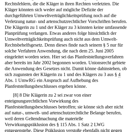
Rechtsfehlern, die die Kläger in ihren Rechten verletzten. Die
Kläger könnten sich weder auf mögliche Defizite der
durchgeführten Umweltverträglichkeitsprüfung noch auf die
Verletzung natur- und artenschutzrechtlicher Vorschriften berufen.
Die Klägerin zu 1 und der Kläger zu 3 könnten keine umfassende
Planprüfung verlangen. Etwas anderes folge hinsichtlich der
Umweltverträglichkeitsprüfung auch nicht aus dem Umwelt-
Rechtsbehelfsgesetz. Denn dieses finde nach seinem § 5 nur für
solche Verfahren Anwendung, die nach dem 25. Juni 2005
eingeleitet worden seien. Hier sei das Planfeststellungsverfahren
aber bereits im Jahr 2002 begonnen worden. Unionsrecht gebiete
die Anwendung des Gesetzes nicht. Damit könne dahinstehen, ob
sich zugunsten der Klägerin zu 1 und des Klägers zu 3 aus §
4
Abs. 1 UmwRG ein Anspruch auf Aufhebung des
Planfeststellungsbeschlusses ergeben könne.
[
8
]
8 Die Klägerin zu 2 sei zwar von einer
enteignungsrechtlichen Vorwirkung des
Planfeststellungsbeschlusses betroffen; sie könne sich aber nicht
auf natur-, umwelt- und artenschutzrechtliche Belange berufen,
weil deren Geltendmachung die materielle
Verwirkungspräklusion des § 115 Abs. 1 Satz 2 LWG
entgegenstehe. Diese Präklusion verstoße ebenfalls nicht gegen