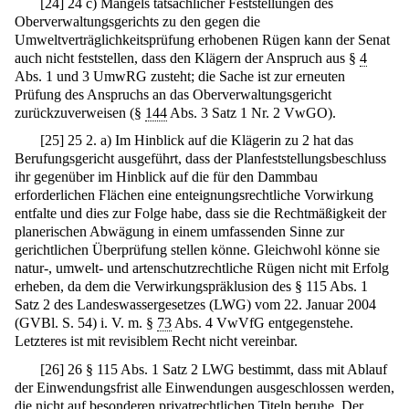
[
24
]
24 c) Mangels tatsächlicher Feststellungen des
Oberverwaltungsgerichts zu den gegen die
Umweltverträglichkeitsprüfung erhobenen Rügen kann der Senat
auch nicht feststellen, dass den Klägern der Anspruch aus §
4
Abs. 1 und 3 UmwRG zusteht; die Sache ist zur erneuten
Prüfung des Anspruchs an das Oberverwaltungsgericht
zurückzuverweisen (§
144
Abs. 3 Satz 1 Nr. 2 VwGO).
[
25
]
25 2. a) Im Hinblick auf die Klägerin zu 2 hat das
Berufungsgericht ausgeführt, dass der Planfeststellungsbeschluss
ihr gegenüber im Hinblick auf die für den Dammbau
erforderlichen Flächen eine enteignungsrechtliche Vorwirkung
entfalte und dies zur Folge habe, dass sie die Rechtmäßigkeit der
planerischen Abwägung in einem umfassenden Sinne zur
gerichtlichen Überprüfung stellen könne. Gleichwohl könne sie
natur-, umwelt- und artenschutzrechtliche Rügen nicht mit Erfolg
erheben, da dem die Verwirkungspräklusion des § 115 Abs. 1
Satz 2 des Landeswassergesetzes (LWG) vom 22. Januar 2004
(GVBl. S. 54) i. V. m. §
73
Abs. 4 VwVfG entgegenstehe.
Letzteres ist mit revisiblem Recht nicht vereinbar.
[
26
]
26 § 115 Abs. 1 Satz 2 LWG bestimmt, dass mit Ablauf
der Einwendungsfrist alle Einwendungen ausgeschlossen werden,
die nicht auf besonderen privatrechtlichen Titeln beruhe. Der