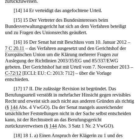
zurückzuweisen.
[
14
]
14 Er verteidigt das angefochtene Urteil.
[
15
]
15 Der Vertreter des Bundesinteresses beim
Bundesverwaltungsgericht hat sich an dem Verfahren beteiligt
und zu Fragen des Unionsrechts geäußert.
[
16
]
16 Der Senat hat mit Beschluss vom 10. Januar 2012 –
7 C 20.11
– das Verfahren ausgesetzt und den Gerichtshof der
Europäischen Union um die Klärung mehrerer Fragen zur
Auslegung der Richtlinien 2003/35/EG und 85/337/EWG
gebeten. Der Gerichtshof hat mit Urteil vom 7. November 2013 –
C-72/12
[ECLI: EU: C: 2013: 712] – über die Vorlage
entschieden.
[
17
]
17 II. Die zulässige Revision ist begründet. Das
Berufungsurteil verstößt in mehrfacher Hinsicht gegen revisibles
Recht und erweist sich auch nicht aus anderen Gründen als richtig
(§
144
Abs. 4 VwGO). Da der Senat mangels ausreichender
tatsächlicher Feststellungen nicht in der Sache selbst entscheiden
kann, ist der Rechtsstreit an das Berufungsgericht
zurückzuverweisen (§
144
Abs. 3 Satz 1 Nr. 2 VwGO).
[
18
]
18 1. a) Einen Anspruch der Klägerin zu 1 und des