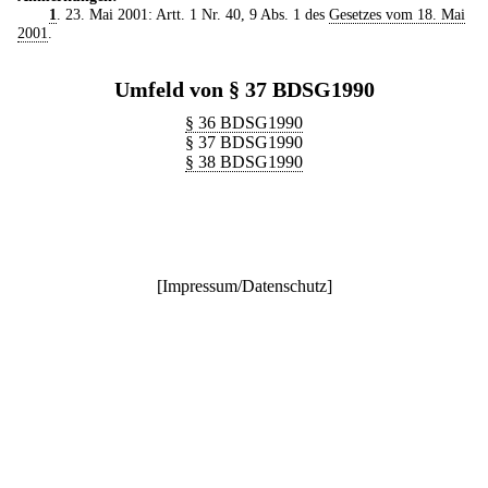
1
. 23. Mai 2001: Artt. 1 Nr. 40, 9 Abs. 1 des
Gesetzes vom 18. Mai
2001
.
Umfeld von § 37 BDSG1990
§ 36 BDSG1990
§ 37 BDSG1990
§ 38 BDSG1990
[
Impressum/Datenschutz
]