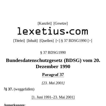
[
Kanzlei
] [
Gesetze
]
[
Titelei
] [
Inhalt
] [
Quellen
]
[
<
]
§ 37 BDSG1990
[
>
]
§ 37 BDSG1990
Bundesdatenschutzgesetz (BDSG) vom 20.
Dezember 1990
Paragraf 37
[23. Mai 2001]
1
§ 37
.
(weggefallen)
[1. Juni 1991–23. Mai 2001]
Anmerkungen: