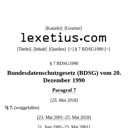
[
Kanzlei
] [
Gesetze
]
[
Titelei
] [
Inhalt
] [
Quellen
]
[
<
]
§ 7 BDSG1990
[
>
]
§ 7 BDSG1990
Bundesdatenschutzgesetz (BDSG) vom 20.
Dezember 1990
Paragraf 7
[25. Mai 2018]
1
§ 7
.
(weggefallen)
[23. Mai 2001–25. Mai 2018]
[1. Juni 1991–23. Mai 2001]