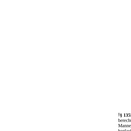
1
§ 135
berech
Mannes
beglau