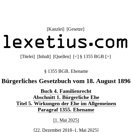
[
Kanzlei
] [
Gesetze
]
[
Titelei
] [
Inhalt
] [
Quellen
]
[
<
]
§ 1355 BGB
[
>
]
§ 1355 BGB. Ehename
Bürgerliches Gesetzbuch vom 18. August 1896
Buch 4. Familienrecht
Abschnitt 1. Bürgerliche Ehe
Titel 5. Wirkungen der Ehe im Allgemeinen
Paragraf 1355. Ehename
[1. Mai 2025]
[22. Dezember 2018–1. Mai 2025]