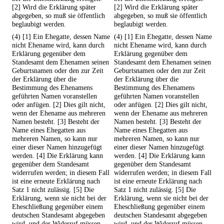
[2] Wird die Erklärung später
[2] Wird die Erklärung später
abgegeben, so muß sie öffentlich
abgegeben, so muß sie öffentlich
beglaubigt werden.
beglaubigt werden.
(4) [1] Ein Ehegatte, dessen Name
(4) [1] Ein Ehegatte, dessen Name
nicht Ehename wird, kann durch
nicht Ehename wird, kann durch
Erklärung gegenüber dem
Erklärung gegenüber dem
Standesamt dem Ehenamen seinen
Standesamt dem Ehenamen seinen
Geburtsnamen oder den zur Zeit
Geburtsnamen oder den zur Zeit
der Erklärung über die
der Erklärung über die
Bestimmung des Ehenamens
Bestimmung des Ehenamens
geführten Namen voranstellen
geführten Namen voranstellen
oder anfügen. [2] Dies gilt nicht,
oder anfügen. [2] Dies gilt nicht,
wenn der Ehename aus mehreren
wenn der Ehename aus mehreren
Namen besteht. [3] Besteht der
Namen besteht. [3] Besteht der
Name eines Ehegatten aus
Name eines Ehegatten aus
mehreren Namen, so kann nur
mehreren Namen, so kann nur
einer dieser Namen hinzugefügt
einer dieser Namen hinzugefügt
werden. [4] Die Erklärung kann
werden. [4] Die Erklärung kann
gegenüber dem Standesamt
gegenüber dem Standesamt
widerrufen werden; in diesem Fall
widerrufen werden; in diesem Fall
ist eine erneute Erklärung nach
ist eine erneute Erklärung nach
Satz 1 nicht zulässig. [5] Die
Satz 1 nicht zulässig. [5] Die
Erklärung, wenn sie nicht bei der
Erklärung, wenn sie nicht bei der
Eheschließung gegenüber einem
Eheschließung gegenüber einem
deutschen Standesamt abgegeben
deutschen Standesamt abgegeben
wird, und der Widerruf müssen
wird, und der Widerruf müssen