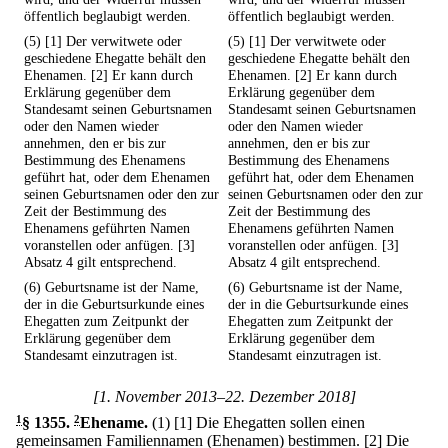
öffentlich beglaubigt werden.
öffentlich beglaubigt werden.
(5) [1] Der verwitwete oder
(5) [1] Der verwitwete oder
geschiedene Ehegatte behält den
geschiedene Ehegatte behält den
Ehenamen. [2] Er kann durch
Ehenamen. [2] Er kann durch
Erklärung gegenüber dem
Erklärung gegenüber dem
Standesamt seinen Geburtsnamen
Standesamt seinen Geburtsnamen
oder den Namen wieder
oder den Namen wieder
annehmen, den er bis zur
annehmen, den er bis zur
Bestimmung des Ehenamens
Bestimmung des Ehenamens
geführt hat, oder dem Ehenamen
geführt hat, oder dem Ehenamen
seinen Geburtsnamen oder den zur
seinen Geburtsnamen oder den zur
Zeit der Bestimmung des
Zeit der Bestimmung des
Ehenamens geführten Namen
Ehenamens geführten Namen
voranstellen oder anfügen. [3]
voranstellen oder anfügen. [3]
Absatz 4 gilt entsprechend.
Absatz 4 gilt entsprechend.
(6) Geburtsname ist der Name,
(6) Geburtsname ist der Name,
der in die Geburtsurkunde eines
der in die Geburtsurkunde eines
Ehegatten zum Zeitpunkt der
Ehegatten zum Zeitpunkt der
Erklärung gegenüber dem
Erklärung gegenüber dem
Standesamt einzutragen ist.
Standesamt einzutragen ist.
[1. November 2013–22. Dezember 2018]
1
§ 1355
.
2
Ehename.
(1)
[1] Die Ehegatten sollen einen
gemeinsamen Familiennamen (Ehenamen) bestimmen.
[2] Die