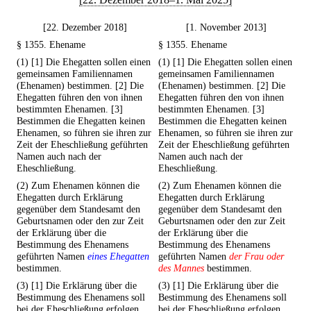
[22. Dezember 2018]
[1. November 2013]
§ 1355. Ehename
§ 1355. Ehename
(1) [1] Die Ehegatten sollen einen
(1) [1] Die Ehegatten sollen einen
gemeinsamen Familiennamen
gemeinsamen Familiennamen
(Ehenamen) bestimmen. [2] Die
(Ehenamen) bestimmen. [2] Die
Ehegatten führen den von ihnen
Ehegatten führen den von ihnen
bestimmten Ehenamen. [3]
bestimmten Ehenamen. [3]
Bestimmen die Ehegatten keinen
Bestimmen die Ehegatten keinen
Ehenamen, so führen sie ihren zur
Ehenamen, so führen sie ihren zur
Zeit der Eheschließung geführten
Zeit der Eheschließung geführten
Namen auch nach der
Namen auch nach der
Eheschließung.
Eheschließung.
(2) Zum Ehenamen können die
(2) Zum Ehenamen können die
Ehegatten durch Erklärung
Ehegatten durch Erklärung
gegenüber dem Standesamt den
gegenüber dem Standesamt den
Geburtsnamen oder den zur Zeit
Geburtsnamen oder den zur Zeit
der Erklärung über die
der Erklärung über die
Bestimmung des Ehenamens
Bestimmung des Ehenamens
geführten Namen
eines Ehegatten
geführten Namen
der Frau oder
bestimmen.
des Mannes
bestimmen.
(3) [1] Die Erklärung über die
(3) [1] Die Erklärung über die
Bestimmung des Ehenamens soll
Bestimmung des Ehenamens soll
bei der Eheschließung erfolgen.
bei der Eheschließung erfolgen.