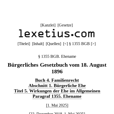
[
Kanzlei
] [
Gesetze
]
[
Titelei
] [
Inhalt
] [
Quellen
]
[
<
]
§ 1355 BGB
[
>
]
§ 1355 BGB. Ehename
Bürgerliches Gesetzbuch vom 18. August
1896
Buch 4. Familienrecht
Abschnitt 1. Bürgerliche Ehe
Titel 5. Wirkungen der Ehe im Allgemeinen
Paragraf 1355. Ehename
[1. Mai 2025]
[22. Dezember 2018–1. Mai 2025]