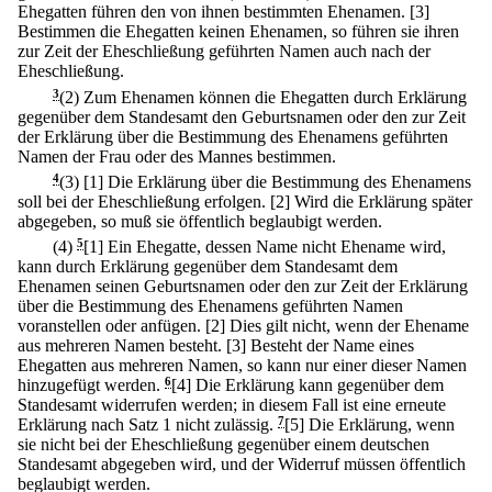
Ehegatten führen den von ihnen bestimmten Ehenamen.
[3]
Bestimmen die Ehegatten keinen Ehenamen, so führen sie ihren
zur Zeit der Eheschließung geführten Namen auch nach der
Eheschließung.
3
(2) Zum Ehenamen können die Ehegatten durch Erklärung
gegenüber dem Standesamt den Geburtsnamen oder den zur Zeit
der Erklärung über die Bestimmung des Ehenamens geführten
Namen der Frau oder des Mannes bestimmen.
4
(3)
[1] Die Erklärung über die Bestimmung des Ehenamens
soll bei der Eheschließung erfolgen.
[2] Wird die Erklärung später
abgegeben, so muß sie öffentlich beglaubigt werden.
(4)
5
[1] Ein Ehegatte, dessen Name nicht Ehename wird,
kann durch Erklärung gegenüber dem Standesamt dem
Ehenamen seinen Geburtsnamen oder den zur Zeit der Erklärung
über die Bestimmung des Ehenamens geführten Namen
voranstellen oder anfügen.
[2] Dies gilt nicht, wenn der Ehename
aus mehreren Namen besteht.
[3] Besteht der Name eines
Ehegatten aus mehreren Namen, so kann nur einer dieser Namen
hinzugefügt werden.
6
[4] Die Erklärung kann gegenüber dem
Standesamt widerrufen werden; in diesem Fall ist eine erneute
Erklärung nach Satz 1 nicht zulässig.
7
[5] Die Erklärung, wenn
sie nicht bei der Eheschließung gegenüber einem deutschen
Standesamt abgegeben wird, und der Widerruf müssen öffentlich
beglaubigt werden.