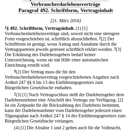
Verbraucherdarlehensverträge
Paragraf 492. Schriftform, Vertragsinhalt
[21. März 2016]
1
§ 492
.
Schriftform, Vertragsinhalt.
(1)
[1]
Verbraucherdarlehensverträge sind, soweit nicht eine strengere
Form vorgeschrieben ist, schriftlich abzuschließen.
2
[2] Der
Schriftform ist genügt, wenn Antrag und Annahme durch die
Vertragsparteien jeweils getrennt schriftlich erklärt werden.
3
[3]
Die Erklärung des Darlehensgebers bedarf keiner
Unterzeichnung, wenn sie mit Hilfe einer automatischen
Einrichtung erstellt wird.
4
(2) Der Vertrag muss die für den
Verbraucherdarlehensvertrag vorgeschriebenen Angaben nach
Artikel 247 §§ 6 bis 13 des Einführungsgesetzes zum
Bürgerlichen Gesetzbuche enthalten.
5
(3)
[1] Nach Vertragsschluss stellt der Darlehensgeber dem
Darlehensnehmer eine Abschrift des Vertrags zur Verfügung.
[2]
Ist ein Zeitpunkt für die Rückzahlung des Darlehens bestimmt,
kann der Darlehensnehmer vom Darlehensgeber jederzeit einen
Tilgungsplan nach Artikel 247 § 14 des Einführungsgesetzes zum
Bürgerlichen Gesetzbuche verlangen.
(4)
[1] Die Absätze 1 und 2 gelten auch für die Vollmacht,