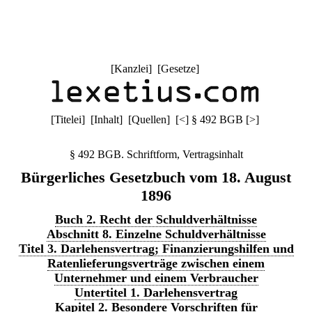
[
Kanzlei
] [
Gesetze
]
[
Titelei
] [
Inhalt
] [
Quellen
]
[
<
]
§ 492 BGB
[
>
]
§ 492 BGB. Schriftform, Vertragsinhalt
Bürgerliches Gesetzbuch vom 18. August
1896
Buch 2. Recht der Schuldverhältnisse
Abschnitt 8. Einzelne Schuldverhältnisse
Titel 3. Darlehensvertrag; Finanzierungshilfen und
Ratenlieferungsverträge zwischen einem
Unternehmer und einem Verbraucher
Untertitel 1. Darlehensvertrag
Kapitel 2. Besondere Vorschriften für