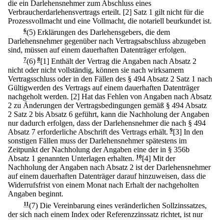
die ein Darlehensnehmer zum Abschluss eines
Verbraucherdarlehensvertrags erteilt.
[2] Satz 1 gilt nicht für die
Prozessvollmacht und eine Vollmacht, die notariell beurkundet ist.
6
(5) Erklärungen des Darlehensgebers, die dem
Darlehensnehmer gegenüber nach Vertragsabschluss abzugeben
sind, müssen auf einem dauerhaften Datenträger erfolgen.
7
(6)
8
[1] Enthält der Vertrag die Angaben nach Absatz 2
nicht oder nicht vollständig, können sie nach wirksamem
Vertragsschluss oder in den Fällen des § 494 Absatz 2 Satz 1 nach
Gültigwerden des Vertrags auf einem dauerhaften Datenträger
nachgeholt werden.
[2] Hat das Fehlen von Angaben nach Absatz
2 zu Änderungen der Vertragsbedingungen gemäß § 494 Absatz
2 Satz 2 bis Absatz 6 geführt, kann die Nachholung der Angaben
nur dadurch erfolgen, dass der Darlehensnehmer die nach § 494
Absatz 7 erforderliche Abschrift des Vertrags erhält.
9
[3] In den
sonstigen Fällen muss der Darlehensnehmer spätestens im
Zeitpunkt der Nachholung der Angaben eine der in § 356b
Absatz 1 genannten Unterlagen erhalten.
10
[4] Mit der
Nachholung der Angaben nach Absatz 2 ist der Darlehensnehmer
auf einem dauerhaften Datenträger darauf hinzuweisen, dass die
Widerrufsfrist von einem Monat nach Erhalt der nachgeholten
Angaben beginnt.
11
(7) Die Vereinbarung eines veränderlichen Sollzinssatzes,
der sich nach einem Index oder Referenzzinssatz richtet, ist nur