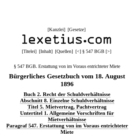
[
Kanzlei
] [
Gesetze
]
[
Titelei
] [
Inhalt
] [
Quellen
]
[
<
]
§ 547 BGB
[
>
]
§ 547 BGB. Erstattung von im Voraus entrichteter Miete
Bürgerliches Gesetzbuch vom 18. August
1896
Buch 2. Recht der Schuldverhältnisse
Abschnitt 8. Einzelne Schuldverhältnisse
Titel 5. Mietvertrag, Pachtvertrag
Untertitel 1. Allgemeine Vorschriften für
Mietverhältnisse
Paragraf 547. Erstattung von im Voraus entrichteter
Miete