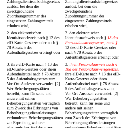
Zahlungsdiensteaufsichtsgesetzes
Zahlungsdiensteaufsichtsgesetzes
auslöst, bei dem die
auslöst, bei dem die
zweckgebundene
zweckgebundene
Zuordnungsnummer des
Zuordnungsnummer des
eingesetzten Zahlungsmittels
eingesetzten Zahlungsmittels
erhoben wird,
erhoben wird,
2. den elektronischen
2. den elektronischen
Identitätsnachweis nach § 12 des
Identitätsnachweis nach §
18 des
eID-Karte-Gesetzes oder nach §
Personalausweisgesetzes, nach §
78 Absatz 5 des
12 des eID-Karte-Gesetzes oder
Aufenthaltsgesetzes erbringt oder
nach § 78 Absatz 5 des
Aufenthaltsgesetzes erbringt oder
3. ihre eID-Karte nach § 13 des
3.
ihren Personalausweis nach §
eID-Karte-Gesetzes oder ihren
18a des Personalausweisgesetzes,
Aufenthaltstitel nach § 78 Absatz
ihre eID-Karte nach § 13 des eID-
5 des Aufenthaltsgesetzes zum
Karte-Gesetzes oder ihren
Vor-Ort-Auslesen verwendet. [2]
Aufenthaltstitel nach § 78 Absatz
Wer Beherbergungsstätten
5 des Aufenthaltsgesetzes zum
betreibt, kann für seine und
Vor-Ort-Auslesen verwendet. [2]
andere mit seinen
Wer Beherbergungsstätten
Beherbergungsstätten vertraglich
betreibt, kann für seine und
zum Zweck des Erbringens von
andere mit seinen
Beherbergungsdienstleistungen
Beherbergungsstätten vertraglich
verbundenen Beherbergungsstätten
zum Zweck des Erbringens von
zur Erprobung weiterer
Beherbergungsdienstleistungen
elektronischer Verfahren zur
verbundenen Beherbergungsstätten