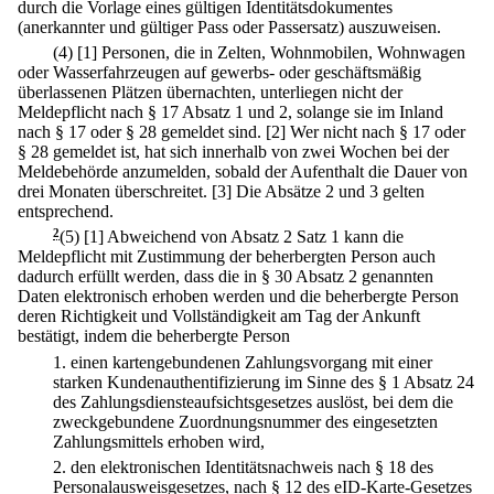
durch die Vorlage eines gültigen Identitätsdokumentes
(anerkannter und gültiger Pass oder Passersatz) auszuweisen.
(4)
[1] Personen, die in Zelten, Wohnmobilen, Wohnwagen
oder Wasserfahrzeugen auf gewerbs- oder geschäftsmäßig
überlassenen Plätzen übernachten, unterliegen nicht der
Meldepflicht nach § 17 Absatz 1 und 2, solange sie im Inland
nach § 17 oder § 28 gemeldet sind.
[2] Wer nicht nach § 17 oder
§ 28 gemeldet ist, hat sich innerhalb von zwei Wochen bei der
Meldebehörde anzumelden, sobald der Aufenthalt die Dauer von
drei Monaten überschreitet.
[3] Die Absätze 2 und 3 gelten
entsprechend.
2
(5)
[1] Abweichend von Absatz 2 Satz 1 kann die
Meldepflicht mit Zustimmung der beherbergten Person auch
dadurch erfüllt werden, dass die in § 30 Absatz 2 genannten
Daten elektronisch erhoben werden und die beherbergte Person
deren Richtigkeit und Vollständigkeit am Tag der Ankunft
bestätigt, indem die beherbergte Person
1.
einen kartengebundenen Zahlungsvorgang mit einer
starken Kundenauthentifizierung im Sinne des § 1 Absatz 24
des Zahlungsdiensteaufsichtsgesetzes auslöst, bei dem die
zweckgebundene Zuordnungsnummer des eingesetzten
Zahlungsmittels erhoben wird,
2.
den elektronischen Identitätsnachweis nach § 18 des
Personalausweisgesetzes, nach § 12 des eID-Karte-Gesetzes