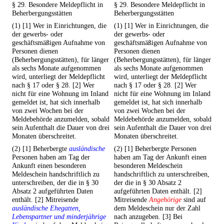
§ 29. Besondere Meldepflicht in
§ 29. Besondere Meldepflicht in
Beherbergungsstätten
Beherbergungsstätten
(1) [1] Wer in Einrichtungen, die
(1) [1] Wer in Einrichtungen, die
der gewerbs- oder
der gewerbs- oder
geschäftsmäßigen Aufnahme von
geschäftsmäßigen Aufnahme von
Personen dienen
Personen dienen
(Beherbergungsstätten), für länger
(Beherbergungsstätten), für länger
als sechs Monate aufgenommen
als sechs Monate aufgenommen
wird, unterliegt der Meldepflicht
wird, unterliegt der Meldepflicht
nach § 17 oder § 28. [2] Wer
nach § 17 oder § 28. [2] Wer
nicht für eine Wohnung im Inland
nicht für eine Wohnung im Inland
gemeldet ist, hat sich innerhalb
gemeldet ist, hat sich innerhalb
von zwei Wochen bei der
von zwei Wochen bei der
Meldebehörde anzumelden, sobald
Meldebehörde anzumelden, sobald
sein Aufenthalt die Dauer von drei
sein Aufenthalt die Dauer von drei
Monaten überschreitet.
Monaten überschreitet.
(2) [1] Beherbergte
ausländische
(2) [1] Beherbergte Personen
Personen haben am Tag der
haben am Tag der Ankunft einen
Ankunft einen besonderen
besonderen Meldeschein
Meldeschein handschriftlich zu
handschriftlich zu unterschreiben,
unterschreiben, der die in § 30
der die in § 30 Absatz 2
Absatz 2 aufgeführten Daten
aufgeführten Daten enthält. [2]
enthält. [2] Mitreisende
Mitreisende
Angehörige
sind auf
ausländische Ehegatten,
dem Meldeschein nur der Zahl
Lebenspartner und minderjährige
nach anzugeben. [3] Bei