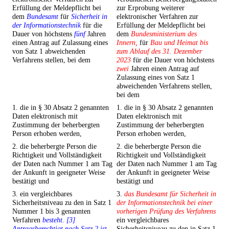
Erfüllung der Meldepflicht bei
zur Erprobung weiterer
dem
Bundesamt
für
Sicherheit in
elektronischer Verfahren zur
der Informationstechnik
für die
Erfüllung der Meldepflicht bei
Dauer von höchstens
fünf
Jahren
dem
Bundesministerium des
einen Antrag auf Zulassung eines
Innern,
für
Bau und Heimat bis
von Satz 1 abweichenden
zum Ablauf des 31. Dezember
Verfahrens stellen, bei dem
2023
für die Dauer von höchstens
zwei
Jahren einen Antrag auf
Zulassung eines von Satz 1
abweichenden Verfahrens stellen,
bei dem
1. die in § 30 Absatz 2 genannten
1. die in § 30 Absatz 2 genannten
Daten elektronisch mit
Daten elektronisch mit
Zustimmung der beherbergten
Zustimmung der beherbergten
Person erhoben werden,
Person erhoben werden,
2. die beherbergte Person die
2. die beherbergte Person die
Richtigkeit und Vollständigkeit
Richtigkeit und Vollständigkeit
der Daten nach Nummer 1 am Tag
der Daten nach Nummer 1 am Tag
der Ankunft in geeigneter Weise
der Ankunft in geeigneter Weise
bestätigt und
bestätigt und
3. ein vergleichbares
3.
das Bundesamt für Sicherheit in
Sicherheitsniveau zu den in Satz 1
der Informationstechnik bei einer
Nummer 1 bis 3 genannten
vorherigen Prüfung des Verfahrens
Verfahren
besteht. [3]
ein vergleichbares
Antragsberechtigt nach Satz 2 ist
Sicherheitsniveau zu den in Satz 1