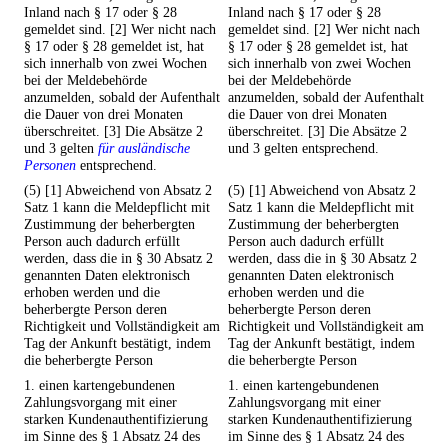
Inland nach § 17 oder § 28
Inland nach § 17 oder § 28
gemeldet sind. [2] Wer nicht nach
gemeldet sind. [2] Wer nicht nach
§ 17 oder § 28 gemeldet ist, hat
§ 17 oder § 28 gemeldet ist, hat
sich innerhalb von zwei Wochen
sich innerhalb von zwei Wochen
bei der Meldebehörde
bei der Meldebehörde
anzumelden, sobald der Aufenthalt
anzumelden, sobald der Aufenthalt
die Dauer von drei Monaten
die Dauer von drei Monaten
überschreitet. [3] Die Absätze 2
überschreitet. [3] Die Absätze 2
und 3 gelten
für ausländische
und 3 gelten entsprechend.
Personen
entsprechend.
(5) [1] Abweichend von Absatz 2
(5) [1] Abweichend von Absatz 2
Satz 1 kann die Meldepflicht mit
Satz 1 kann die Meldepflicht mit
Zustimmung der beherbergten
Zustimmung der beherbergten
Person auch dadurch erfüllt
Person auch dadurch erfüllt
werden, dass die in § 30 Absatz 2
werden, dass die in § 30 Absatz 2
genannten Daten elektronisch
genannten Daten elektronisch
erhoben werden und die
erhoben werden und die
beherbergte Person deren
beherbergte Person deren
Richtigkeit und Vollständigkeit am
Richtigkeit und Vollständigkeit am
Tag der Ankunft bestätigt, indem
Tag der Ankunft bestätigt, indem
die beherbergte Person
die beherbergte Person
1. einen kartengebundenen
1. einen kartengebundenen
Zahlungsvorgang mit einer
Zahlungsvorgang mit einer
starken Kundenauthentifizierung
starken Kundenauthentifizierung
im Sinne des § 1 Absatz 24 des
im Sinne des § 1 Absatz 24 des