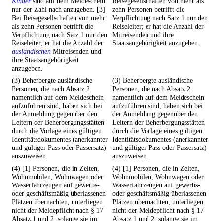
Kinder
sind auf dem Meldeschein
Reisegesellschaften von mehr als
nur der Zahl nach anzugeben. [3]
zehn Personen betrifft die
Bei Reisegesellschaften von mehr
Verpflichtung nach Satz 1 nur den
als zehn Personen betrifft die
Reiseleiter; er hat die Anzahl der
Verpflichtung nach Satz 1 nur den
Mitreisenden und ihre
Reiseleiter; er hat die Anzahl der
Staatsangehörigkeit anzugeben.
ausländischen
Mitreisenden und
ihre Staatsangehörigkeit
anzugeben.
(3) Beherbergte ausländische
(3) Beherbergte ausländische
Personen, die nach Absatz 2
Personen, die nach Absatz 2
namentlich auf dem Meldeschein
namentlich auf dem Meldeschein
aufzuführen sind, haben sich bei
aufzuführen sind, haben sich bei
der Anmeldung gegenüber den
der Anmeldung gegenüber den
Leitern der Beherbergungsstätten
Leitern der Beherbergungsstätten
durch die Vorlage eines gültigen
durch die Vorlage eines gültigen
Identitätsdokumentes (anerkannter
Identitätsdokumentes (anerkannter
und gültiger Pass oder Passersatz)
und gültiger Pass oder Passersatz)
auszuweisen.
auszuweisen.
(4) [1] Personen, die in Zelten,
(4) [1] Personen, die in Zelten,
Wohnmobilen, Wohnwagen oder
Wohnmobilen, Wohnwagen oder
Wasserfahrzeugen auf gewerbs-
Wasserfahrzeugen auf gewerbs-
oder geschäftsmäßig überlassenen
oder geschäftsmäßig überlassenen
Plätzen übernachten, unterliegen
Plätzen übernachten, unterliegen
nicht der Meldepflicht nach § 17
nicht der Meldepflicht nach § 17
Absatz 1 und 2, solange sie im
Absatz 1 und 2, solange sie im