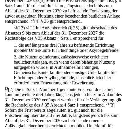
Dezember 2030.
[3] Sofern die Frist bereits abgelaufen ist, gilt
Satz 1 auch für die auf drei Jahre, längstens jedoch bis zum
Ablauf des 31. Dezember 2030 zu befristende Fortsetzung der
zuvor ausgeübten Nutzung einer bestehenden baulichen Anlage
entsprechend.
20
[4] § 36 gilt entsprechend.
21
(13)
22
[1] Im Außenbereich (§ 35) gilt unbeschadet des
Absatzes 9 bis zum Ablauf des 31. Dezember 2027 die
Rechtsfolge des § 35 Absatz 4 Satz 1 entsprechend für
1.
die auf längstens drei Jahre zu befristende Errichtung
mobiler Unterkünfte für Flüchtlinge oder Asylbegehrende,
2.
die Nutzungsänderung zulässigerweise errichteter
baulicher Anlagen, auch wenn deren bisherige Nutzung
aufgegeben wurde, in Aufnahmeeinrichtungen,
Gemeinschaftsunterkünfte oder sonstige Unterkünfte für
Flüchtlinge oder Asylbegehrende, einschließlich einer
erforderlichen Erneuerung oder Erweiterung.
23
[2] Die in Satz 1 Nummer 1 genannte Frist von drei Jahren
kann um weitere drei Jahre, längstens jedoch bis zum Ablauf des
31. Dezember 2030 verlängert werden; für die Verlängerung gilt
die Rechtsfolge des § 35 Absatz 4 Satz 1 entsprechend.
24
[3]
Sofern die Frist bereits abgelaufen ist, gilt auch für die
Entscheidung über die auf drei Jahre, längstens jedoch bis zum
Ablauf des 31. Dezember 2030 zu befristende erneute
Zulässigkeit einer bereits errichteten mobilen Unterkunft für