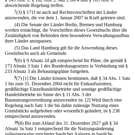
abweichende Regelung treffen.
7
(3) § 171f ist auch auf Rechtsvorschriften der Länder
anzuwenden, die vor dem 1. Januar 2007 in Kraft getreten sind.
(4) Die Senate der Länder Berlin, Bremen und Hamburg
werden ermächtigt, die Vorschriften dieses Gesetzbuchs über die
Zuständigkeit von Behörden dem besonderen Verwaltungsaufbau
ihrer Länder anzupassen.
(5) Das Land Hamburg gilt für die Anwendung dieses
Gesetzbuchs auch als Gemeinde.
8
(6) § 9 Absatz 2d gilt entsprechend für Pläne, die gemäß §
173 Absatz 3 Satz 1 des Bundesbaugesetzes in Verbindung mit §
233 Absatz 3 als Bebauungspläne fortgelten.
9
(7)
[1] Die Länder können bestimmen, daß § 34 Abs. 1 Satz
1 bis zum 31. Dezember 2004 nicht für Einkaufszentren,
großflächige Einzelhandelsbetriebe und sonstige großflächige
Handelsbetriebe im Sinne des § 11 Abs. 3 der
Baunutzungsverordnung anzuwenden ist.
[2] Wird durch eine
Regelung nach Satz 1 die bis dahin zulässige Nutzung eines
Grundstücks aufgehoben oder wesentlich geändert, ist § 238
entsprechend anzuwenden.
10
(8) Bis zum Ablauf des 31. Dezember 2027 gilt § 34
Absatz 3a Satz 1 entsprechend für die Nutzungsänderung
zulässigerweise errichteter baulicher Anlagen in bauliche