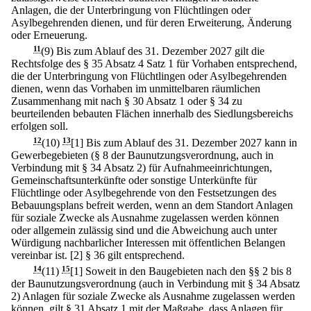
Anlagen, die der Unterbringung von Flüchtlingen oder
Asylbegehrenden dienen, und für deren Erweiterung, Änderung
oder Erneuerung.
11
(9) Bis zum Ablauf des 31. Dezember 2027 gilt die
Rechtsfolge des § 35 Absatz 4 Satz 1 für Vorhaben entsprechend,
die der Unterbringung von Flüchtlingen oder Asylbegehrenden
dienen, wenn das Vorhaben im unmittelbaren räumlichen
Zusammenhang mit nach § 30 Absatz 1 oder § 34 zu
beurteilenden bebauten Flächen innerhalb des Siedlungsbereichs
erfolgen soll.
12
(10)
13
[1] Bis zum Ablauf des 31. Dezember 2027 kann in
Gewerbegebieten (§ 8 der Baunutzungsverordnung, auch in
Verbindung mit § 34 Absatz 2) für Aufnahmeeinrichtungen,
Gemeinschaftsunterkünfte oder sonstige Unterkünfte für
Flüchtlinge oder Asylbegehrende von den Festsetzungen des
Bebauungsplans befreit werden, wenn an dem Standort Anlagen
für soziale Zwecke als Ausnahme zugelassen werden können
oder allgemein zulässig sind und die Abweichung auch unter
Würdigung nachbarlicher Interessen mit öffentlichen Belangen
vereinbar ist.
[2] § 36 gilt entsprechend.
14
(11)
15
[1] Soweit in den Baugebieten nach den §§ 2 bis 8
der Baunutzungsverordnung (auch in Verbindung mit § 34 Absatz
2) Anlagen für soziale Zwecke als Ausnahme zugelassen werden
können, gilt § 31 Absatz 1 mit der Maßgabe, dass Anlagen für