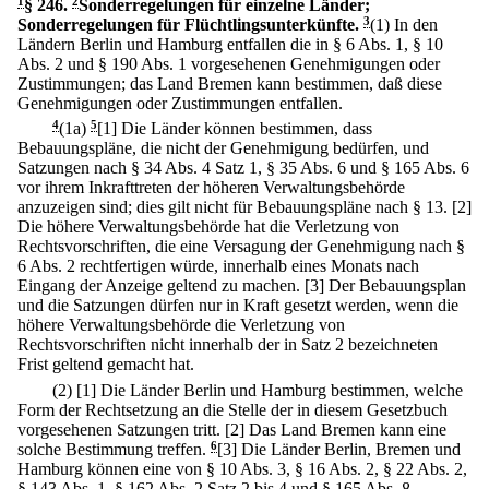
1
§ 246
.
2
Sonderregelungen für einzelne Länder;
Sonderregelungen für Flüchtlingsunterkünfte.
3
(1) In den
Ländern Berlin und Hamburg entfallen die in § 6 Abs. 1, § 10
Abs. 2 und § 190 Abs. 1 vorgesehenen Genehmigungen oder
Zustimmungen; das Land Bremen kann bestimmen, daß diese
Genehmigungen oder Zustimmungen entfallen.
4
(1a)
5
[1] Die Länder können bestimmen, dass
Bebauungspläne, die nicht der Genehmigung bedürfen, und
Satzungen nach § 34 Abs. 4 Satz 1, § 35 Abs. 6 und § 165 Abs. 6
vor ihrem Inkrafttreten der höheren Verwaltungsbehörde
anzuzeigen sind; dies gilt nicht für Bebauungspläne nach § 13.
[2]
Die höhere Verwaltungsbehörde hat die Verletzung von
Rechtsvorschriften, die eine Versagung der Genehmigung nach §
6 Abs. 2 rechtfertigen würde, innerhalb eines Monats nach
Eingang der Anzeige geltend zu machen.
[3] Der Bebauungsplan
und die Satzungen dürfen nur in Kraft gesetzt werden, wenn die
höhere Verwaltungsbehörde die Verletzung von
Rechtsvorschriften nicht innerhalb der in Satz 2 bezeichneten
Frist geltend gemacht hat.
(2)
[1] Die Länder Berlin und Hamburg bestimmen, welche
Form der Rechtsetzung an die Stelle der in diesem Gesetzbuch
vorgesehenen Satzungen tritt.
[2] Das Land Bremen kann eine
solche Bestimmung treffen.
6
[3] Die Länder Berlin, Bremen und
Hamburg können eine von § 10 Abs. 3, § 16 Abs. 2, § 22 Abs. 2,
§ 143 Abs. 1, § 162 Abs. 2 Satz 2 bis 4 und § 165 Abs. 8