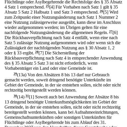
Flüchtlinge oder Asylbegehrende die Rechtsfolge des § 35 Absatz
4 Satz 1 entsprechend.
25
[4] Für Vorhaben nach Satz 1 gilt § 35
Absatz 5 Satz 2 Halbsatz 1 und Satz 3 entsprechend.
26
[5] Wird
zum Zeitpunkt einer Nutzungsänderung nach Satz 1 Nummer 2
eine Nutzung zulässigerweise ausgeübt, kann diese im Anschluss
wieder aufgenommen werden; im Übrigen gelten für eine
nachfolgende Nutzungsänderung die allgemeinen Regeln.
27
[6]
Die Rückbauverpflichtung nach Satz 4 entfällt, wenn eine nach
Satz 5 zulässige Nutzung aufgenommen wird oder wenn sich die
Zulässigkeit der nachfolgenden Nutzung aus § 30 Absatz 1, 2
oder § 33 ergibt.
28
[7] Die Sicherstellung der
Rückbauverpflichtung nach Satz 4 in entsprechender Anwendung
des § 35 Absatz 5 Satz 3 ist nicht erforderlich, wenn
Vorhabenträger ein Land oder eine Gemeinde ist.
29
(13a) Von den Absätzen 8 bis 13 darf nur Gebrauch
gemacht werden, soweit dringend benötigte Unterkünfte im
Gebiet der Gemeinde, in der sie entstehen sollen, nicht oder nicht
rechtzeitig bereitgestellt werden können.
30
(14)
31
[1] Soweit auch bei Anwendung der Absätze 8 bis
13 dringend benötigte Unterkunftsmöglichkeiten im Gebiet der
Gemeinde, in der sie entstehen sollen, nicht oder nicht rechtzeitig
bereitgestellt werden können, kann bei Aufnahmeeinrichtungen,
Gemeinschaftsunterkünften oder sonstigen Unterkünften für
Flüchtlinge oder Asylbegehrende bis zum Ablauf des 31.