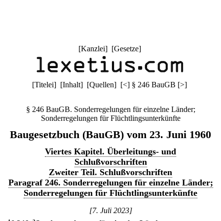
[
Kanzlei
] [
Gesetze
]
[
Titelei
] [
Inhalt
] [
Quellen
]
[
<
]
§ 246 BauGB
[
>
]
§ 246 BauGB. Sonderregelungen für einzelne Länder;
Sonderregelungen für Flüchtlingsunterkünfte
Baugesetzbuch (BauGB) vom 23. Juni 1960
Viertes Kapitel. Überleitungs- und
Schlußvorschriften
Zweiter Teil. Schlußvorschriften
Paragraf 246. Sonderregelungen für einzelne Länder;
Sonderregelungen für Flüchtlingsunterkünfte
[7. Juli 2023]