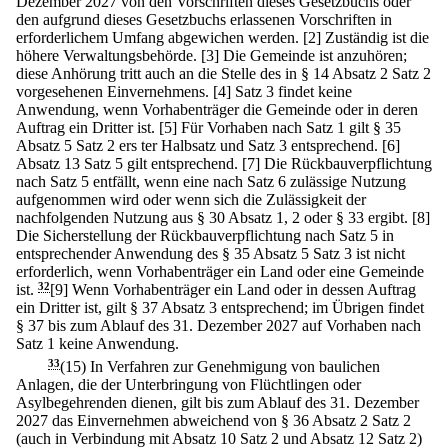
Dezember 2027 von den Vorschriften dieses Gesetzbuchs oder
den aufgrund dieses Gesetzbuchs erlassenen Vorschriften in
erforderlichem Umfang abgewichen werden.
[2] Zuständig ist die
höhere Verwaltungsbehörde.
[3] Die Gemeinde ist anzuhören;
diese Anhörung tritt auch an die Stelle des in § 14 Absatz 2 Satz 2
vorgesehenen Einvernehmens.
[4] Satz 3 findet keine
Anwendung, wenn Vorhabenträger die Gemeinde oder in deren
Auftrag ein Dritter ist.
[5] Für Vorhaben nach Satz 1 gilt § 35
Absatz 5 Satz 2 ers ter Halbsatz und Satz 3 entsprechend.
[6]
Absatz 13 Satz 5 gilt entsprechend.
[7] Die Rückbauverpflichtung
nach Satz 5 entfällt, wenn eine nach Satz 6 zulässige Nutzung
aufgenommen wird oder wenn sich die Zulässigkeit der
nachfolgenden Nutzung aus § 30 Absatz 1, 2 oder § 33 ergibt.
[8]
Die Sicherstellung der Rückbauverpflichtung nach Satz 5 in
entsprechender Anwendung des § 35 Absatz 5 Satz 3 ist nicht
erforderlich, wenn Vorhabenträger ein Land oder eine Gemeinde
ist.
32
[9] Wenn Vorhabenträger ein Land oder in dessen Auftrag
ein Dritter ist, gilt § 37 Absatz 3 entsprechend; im Übrigen findet
§ 37 bis zum Ablauf des 31. Dezember 2027 auf Vorhaben nach
Satz 1 keine Anwendung.
33
(15) In Verfahren zur Genehmigung von baulichen
Anlagen, die der Unterbringung von Flüchtlingen oder
Asylbegehrenden dienen, gilt bis zum Ablauf des 31. Dezember
2027 das Einvernehmen abweichend von § 36 Absatz 2 Satz 2
(auch in Verbindung mit Absatz 10 Satz 2 und Absatz 12 Satz 2)