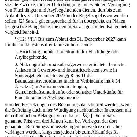
soziale Zwecke, die der Unterbringung und weiteren Versorgung
von Flüchtlingen und Asylbegehrenden dienen, dort bis zum
Ablauf des 31. Dezember 2027 in der Regel zugelassen werden
sollen.
[2] Satz 1 gilt entsprechend für in übergeleiteten Plänen
festgesetzte Baugebiete, die den in Satz 1 genannten Baugebieten
vergleichbar sind.
16
(12)
17
[1] Bis zum Ablauf des 31. Dezember 2027 kann
für die auf längstens drei Jahre zu befristende
1.
Errichtung mobiler Unterkünfte für Flüchtlinge oder
Asylbegehrende,
2.
Nutzungsänderung zulässigerweise errichteter baulicher
Anlagen in Gewerbe- und Industriegebieten sowie in
Sondergebieten nach den §§ 8 bis 11 der
Baunutzungsverordnung (auch in Verbindung mit § 34
Absatz 2) in Aufnahmeeinrichtungen,
Gemeinschaftsunterkünfte oder sonstige Unterkünfte für
Flüchtlinge oder Asylbegehrende
von den Festsetzungen des Bebauungsplans befreit werden, wenn
die Befreiung auch unter Würdigung nachbarlicher Interessen mit
den öffentlichen Belangen vereinbar ist.
18
[2] Die in Satz 1
genannte Frist von drei Jahren kann bei Vorliegen der dort
genannten Befreiungsvoraussetzungen um weitere drei Jahre
verlängert werden, längstens jedoch bis zum Ablauf des 31.
19