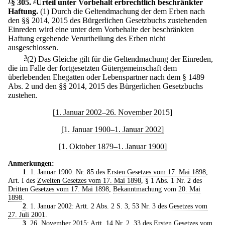
1
§ 305
.
2
Urteil unter Vorbehalt erbrechtlich beschränkter
Haftung.
(1) Durch die Geltendmachung der dem Erben nach
den §§ 2014, 2015 des Bürgerlichen Gesetzbuchs zustehenden
Einreden wird eine unter dem Vorbehalte der beschränkten
Haftung ergehende Verurtheilung des Erben nicht
ausgeschlossen.
3
(2) Das Gleiche gilt für die Geltendmachung der Einreden,
die im Falle der fortgesetzten Gütergemeinschaft dem
überlebenden Ehegatten oder Lebenspartner nach dem § 1489
Abs. 2 und den §§ 2014, 2015 des Bürgerlichen Gesetzbuchs
zustehen.
[1. Januar 2002–26. November 2015]
[1. Januar 1900–1. Januar 2002]
[1. Oktober 1879–1. Januar 1900]
Anmerkungen:
1
. 1. Januar 1900: Nr. 85 des
Ersten Gesetzes vom 17. Mai 1898
,
Art. I des
Zweiten Gesetzes vom 17. Mai 1898
, § 1 Abs. 1 Nr. 2 des
Dritten Gesetzes vom 17. Mai 1898
,
Bekanntmachung vom 20. Mai
1898
.
2
. 1. Januar 2002: Artt. 2 Abs. 2 S. 3, 53 Nr. 3 des
Gesetzes vom
27. Juli 2001
.
3
. 26. November 2015: Artt. 14 Nr. 2, 33 des
Ersten Gesetzes vom