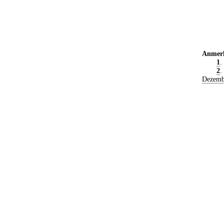
Anmer
1
.
2
.
Dezemb