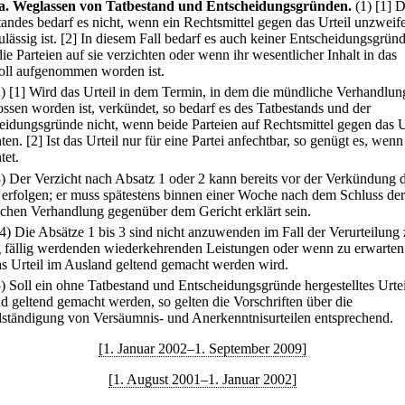
a
.
Weglassen von Tatbestand und Entscheidungsgründen.
(1)
[1] 
tandes bedarf es nicht, wenn ein Rechtsmittel gegen das Urteil unzweife
ulässig ist.
[2] In diesem Fall bedarf es auch keiner Entscheidungsgründ
e Parteien auf sie verzichten oder wenn ihr wesentlicher Inhalt in das
oll aufgenommen worden ist.
2)
[1] Wird das Urteil in dem Termin, in dem die mündliche Verhandlun
ossen worden ist, verkündet, so bedarf es des Tatbestands und der
eidungsgründe nicht, wenn beide Parteien auf Rechtsmittel gegen das U
ten.
[2] Ist das Urteil nur für eine Partei anfechtbar, so genügt es, wenn
tet.
3) Der Verzicht nach Absatz 1 oder 2 kann bereits vor der Verkündung 
s erfolgen; er muss spätestens binnen einer Woche nach dem Schluss der
chen Verhandlung gegenüber dem Gericht erklärt sein.
(4) Die Absätze 1 bis 3 sind nicht anzuwenden im Fall der Verurteilung
g fällig werdenden wiederkehrenden Leistungen oder wenn zu erwarten 
as Urteil im Ausland geltend gemacht werden wird.
5) Soll ein ohne Tatbestand und Entscheidungsgründe hergestelltes Urte
d geltend gemacht werden, so gelten die Vorschriften über die
lständigung von Versäumnis- und Anerkenntnisurteilen entsprechend.
[1. Januar 2002–1. September 2009]
[1. August 2001–1. Januar 2002]