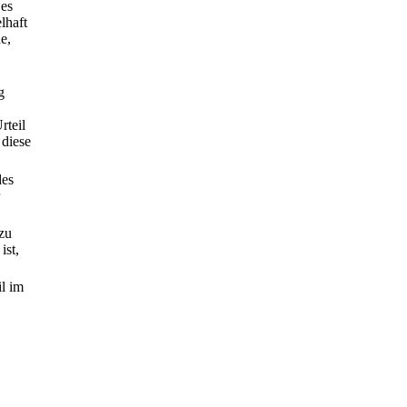
Des
lhaft
e,
g
rteil
 diese
des
 zu
ist,
il im