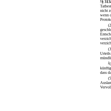
1
§ 313
Tatbes
nicht z
wenn di
Protok
(
geschl
Entsch
verzich
verzich
(
Urteil
mündli
2
künfti
dass d
(
Auslan
Vervol