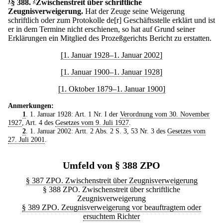
1
§ 388
.
2
Zwischenstreit über schriftliche
Zeugnisverweigerung.
Hat der Zeuge seine Weigerung
schriftlich oder zum Protokolle de[r] Geschäftsstelle erklärt und ist
er in dem Termine nicht erschienen, so hat auf Grund seiner
Erklärungen ein Mitglied des Prozeßgerichts Bericht zu erstatten.
[1. Januar 1928–1. Januar 2002]
[1. Januar 1900–1. Januar 1928]
[1. Oktober 1879–1. Januar 1900]
Anmerkungen:
1
. 1. Januar 1928: Art. 1 Nr. I der
Verordnung vom 30. November
1927
, Art. 4 des
Gesetzes vom 9. Juli 1927
.
2
. 1. Januar 2002: Artt. 2 Abs. 2 S. 3, 53 Nr. 3 des
Gesetzes vom
27. Juli 2001
.
Umfeld von § 388 ZPO
§ 387 ZPO. Zwischenstreit über Zeugnisverweigerung
§ 388 ZPO. Zwischenstreit über schriftliche
Zeugnisverweigerung
§ 389 ZPO. Zeugnisverweigerung vor beauftragtem oder
ersuchtem Richter