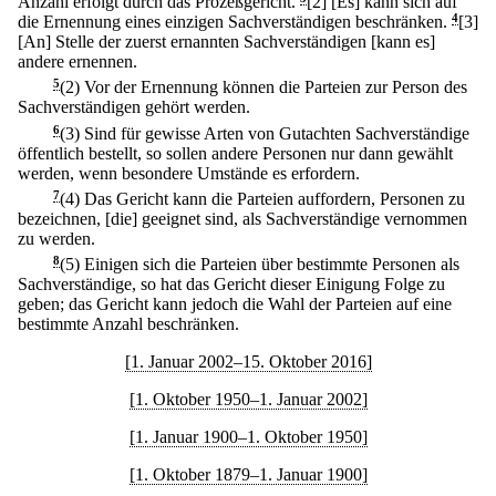
Anzahl erfolgt durch das Prozeßgericht.
[2] [Es] kann sich auf
die Ernennung eines einzigen Sachverständigen beschränken.
4
[3]
[An] Stelle der zuerst ernannten Sachverständigen [kann es]
andere ernennen.
5
(2) Vor der Ernennung können die Parteien zur Person des
Sachverständigen gehört werden.
6
(3) Sind für gewisse Arten von Gutachten Sachverständige
öffentlich bestellt, so sollen andere Personen nur dann gewählt
werden, wenn besondere Umstände es erfordern.
7
(4) Das Gericht kann die Parteien auffordern, Personen zu
bezeichnen, [die] geeignet sind, als Sachverständige vernommen
zu werden.
8
(5) Einigen sich die Parteien über bestimmte Personen als
Sachverständige, so hat das Gericht dieser Einigung Folge zu
geben; das Gericht kann jedoch die Wahl der Parteien auf eine
bestimmte Anzahl beschränken.
[1. Januar 2002–15. Oktober 2016]
[1. Oktober 1950–1. Januar 2002]
[1. Januar 1900–1. Oktober 1950]
[1. Oktober 1879–1. Januar 1900]