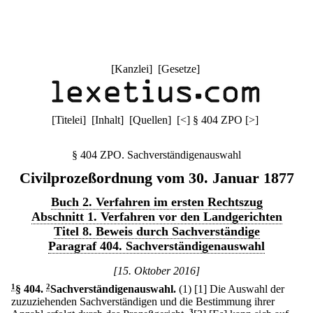
[
Kanzlei
] [
Gesetze
]
[
Titelei
] [
Inhalt
] [
Quellen
]
[
<
]
§ 404 ZPO
[
>
]
§ 404 ZPO. Sachverständigenauswahl
Civilprozeßordnung vom 30. Januar 1877
Buch 2. Verfahren im ersten Rechtszug
Abschnitt 1. Verfahren vor den Landgerichten
Titel 8. Beweis durch Sachverständige
Paragraf 404. Sachverständigenauswahl
[15. Oktober 2016]
1
§ 404
.
2
Sachverständigenauswahl.
(1)
[1] Die Auswahl der
zuzuziehenden Sachverständigen und die Bestimmung ihrer
3