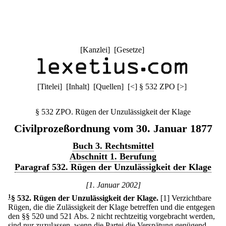
[
Kanzlei
] [
Gesetze
]
[
Titelei
] [
Inhalt
] [
Quellen
]
[
<
]
§ 532 ZPO
[
>
]
§ 532 ZPO. Rügen der Unzulässigkeit der Klage
Civilprozeßordnung vom 30. Januar 1877
Buch 3. Rechtsmittel
Abschnitt 1. Berufung
Paragraf 532. Rügen der Unzulässigkeit der Klage
[1. Januar 2002]
1
§ 532
.
Rügen der Unzulässigkeit der Klage.
[1] Verzichtbare
Rügen, die die Zulässigkeit der Klage betreffen und die entgegen
den §§ 520 und 521 Abs. 2 nicht rechtzeitig vorgebracht werden,
sind nur zuzulassen, wenn die Partei die Verspätung genügend