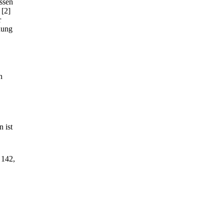
essen
[2]
r
dung
n
 ist
 142,