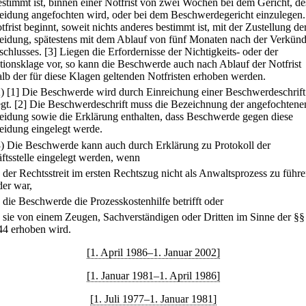
bestimmt ist, binnen einer Notfrist von zwei Wochen bei dem Gericht, d
eidung angefochten wird, oder bei dem Beschwerdegericht einzulegen.
frist beginnt, soweit nichts anderes bestimmt ist, mit der Zustellung de
eidung, spätestens mit dem Ablauf von fünf Monaten nach der Verkün
schlusses.
[3] Liegen die Erfordernisse der Nichtigkeits- oder der
utionsklage vor, so kann die Beschwerde auch nach Ablauf der Notfrist
alb der für diese Klagen geltenden Notfristen erhoben werden.
2)
[1] Die Beschwerde wird durch Einreichung einer Beschwerdeschrift
gt.
[2] Die Beschwerdeschrift muss die Bezeichnung der angefochtene
eidung sowie die Erklärung enthalten, dass Beschwerde gegen diese
eidung eingelegt werde.
3) Die Beschwerde kann auch durch Erklärung zu Protokoll der
ftsstelle eingelegt werden, wenn
.
der Rechtsstreit im ersten Rechtszug nicht als Anwaltsprozess zu führen
der war,
.
die Beschwerde die Prozesskostenhilfe betrifft oder
.
sie von einem Zeugen, Sachverständigen oder Dritten im Sinne der §§
44 erhoben wird.
[1. April 1986–1. Januar 2002]
[1. Januar 1981–1. April 1986]
[1. Juli 1977–1. Januar 1981]