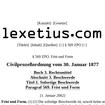
[
Kanzlei
] [
Gesetze
]
[
Titelei
] [
Inhalt
] [
Quellen
]
[
<
]
§ 569 ZPO
[
>
]
§ 569 ZPO. Frist und Form
Civilprozeßordnung vom 30. Januar 1877
Buch 3. Rechtsmittel
Abschnitt 3. Beschwerde
Titel 1. Sofortige Beschwerde
Paragraf 569. Frist und Form
[1. Januar 2002]
.
Frist und Form.
(1)
[1] Die sofortige Beschwerde ist, soweit keine a