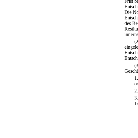
Frist 
Entsch
Die Not
Entsch
des Be
Restit
innerh
(
eingele
Entsch
Entsch
(
Geschä
1
o
2
3
1