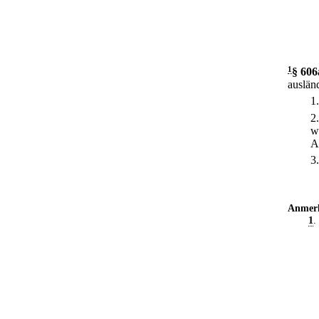
1
§ 606
auslän
1
2
w
A
3
Anmer
1
.