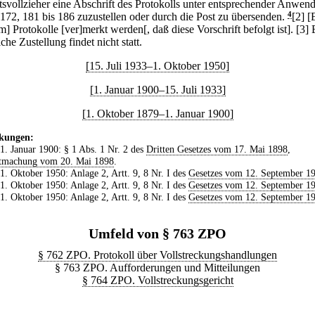
tsvollzieher eine Abschrift des Protokolls unter entsprechender Anwen
 172, 181 bis 186 zuzustellen oder durch die Post zu übersenden.
4
[2] [
] Protokolle [ver]merkt werden[, daß diese Vorschrift befolgt ist].
[3] 
iche Zustellung findet nicht statt.
[15. Juli 1933–1. Oktober 1950]
[1. Januar 1900–15. Juli 1933]
[1. Oktober 1879–1. Januar 1900]
kungen:
 1. Januar 1900: § 1 Abs. 1 Nr. 2 des
Dritten Gesetzes vom 17. Mai 1898
,
tmachung vom 20. Mai 1898
.
 1. Oktober 1950: Anlage 2, Artt. 9, 8 Nr. I des
Gesetzes vom 12. September 1
 1. Oktober 1950: Anlage 2, Artt. 9, 8 Nr. I des
Gesetzes vom 12. September 1
 1. Oktober 1950: Anlage 2, Artt. 9, 8 Nr. I des
Gesetzes vom 12. September 1
Umfeld von § 763 ZPO
§ 762 ZPO. Protokoll über Vollstreckungshandlungen
§ 763 ZPO. Aufforderungen und Mitteilungen
§ 764 ZPO. Vollstreckungsgericht