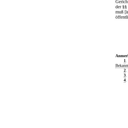
Gerich
der §§
muß [im
öffentl
Anmer
1
.
Bekann
2
.
3
.
4
.