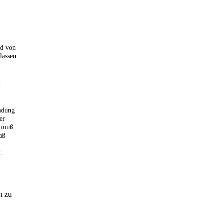
nd von
lassen
t
ndung
er
] muß
aß
.
h zu