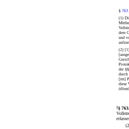
§
763.
(1) Di
Mitthe
Vollst
dem Ge
und vo
aufzu
(2) [1
[ausge
Gerich
Proto
der §§
durch 
[im] P
diese 
öffent
1
§ 763
Vollst
erlass
(