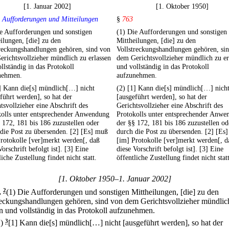
[1. Januar 2002]
[1. Oktober 1950]
 Aufforderungen und Mitteilungen
§
763
e Aufforderungen und sonstigen
(1) Die Aufforderungen und sonstigen
ilungen, [die] zu den
Mittheilungen, [die] zu den
reckungshandlungen gehören, sind von
Vollstreckungshandlungen gehören, si
richtsvollzieher mündlich zu erlassen
dem Gerichtsvollzieher mündlich zu er
llständig in das Protokoll
und vollständig in das Protokoll
nehmen.
aufzunehmen.
] Kann die[s] mündlich[…] nicht
(2) [1] Kann die[s] mündlich[…] nich
führt werden], so hat der
[ausgeführt werden], so hat der
tsvollzieher eine Abschrift des
Gerichtsvollzieher eine Abschrift des
kolls unter entsprechender Anwendung
Protokolls unter entsprechender Anwe
 172, 181 bis 186 zuzustellen oder
der §§ 172, 181 bis 186 zuzustellen od
die Post zu übersenden. [2] [Es] muß
durch die Post zu übersenden. [2] [Es
rotokolle [ver]merkt werden[, daß
[im] Protokolle [ver]merkt werden[, d
Vorschrift befolgt ist]. [3] Eine
diese Vorschrift befolgt ist]. [3] Eine
liche Zustellung findet nicht statt.
öffentliche Zustellung findet nicht statt
[1. Oktober 1950–1. Januar 2002]
.
2
(1) Die Aufforderungen und sonstigen Mittheilungen, [die] zu den
reckungshandlungen gehören, sind von dem Gerichtsvollzieher mündlic
en und vollständig in das Protokoll aufzunehmen.
2)
3
[1] Kann die[s] mündlich[…] nicht [ausgeführt werden], so hat der