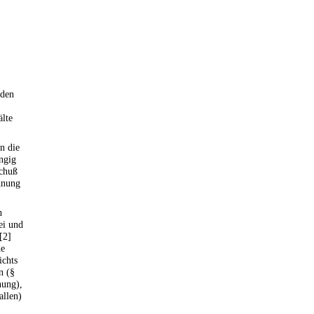
nden
älte
n die
ngig
schuß
dnung
h
ei und
[2]
de
ichts
n (§
nung),
allen)