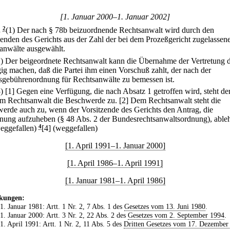
[1. Januar 2000–1. Januar 2002]
.
2
(1) Der nach § 78b beizuordnende Rechtsanwalt wird durch den
zenden des Gerichts aus der Zahl der bei dem Prozeßgericht zugelassen
anwälte ausgewählt.
2) Der beigeordnete Rechtsanwalt kann die Übernahme der Vertretung 
ig machen, daß die Partei ihm einen Vorschuß zahlt, der nach der
gebührenordnung für Rechtsanwälte zu bemessen ist.
3)
[1] Gegen eine Verfügung, die nach Absatz 1 getroffen wird, steht der
m Rechtsanwalt die Beschwerde zu.
[2] Dem Rechtsanwalt steht die
erde auch zu, wenn der Vorsitzende des Gerichts den Antrag, die
nung aufzuheben (§ 48 Abs. 2 der Bundesrechtsanwaltsordnung), ableh
weggefallen)
4
[4] (weggefallen)
[1. April 1991–1. Januar 2000]
[1. April 1986–1. April 1991]
[1. Januar 1981–1. April 1986]
kungen:
 1. Januar 1981: Artt. 1 Nr. 2, 7 Abs. 1 des
Gesetzes vom 13. Juni 1980
.
 1. Januar 2000: Artt. 3 Nr. 2, 22 Abs. 2 des
Gesetzes vom 2. September 1994
.
 1. April 1991: Artt. 1 Nr. 2, 11 Abs. 5 des
Dritten Gesetzes vom 17. Dezember