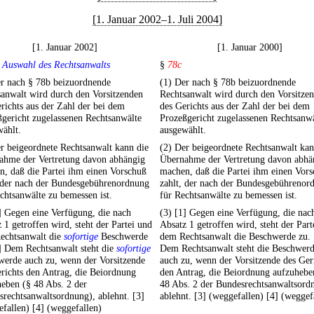
[1. Januar 2002–1. Juli 2004]
[1. Januar 2002]
[1. Januar 2000]
 Auswahl des Rechtsanwalts
§
78c
er nach § 78b beizuordnende
(1) Der nach § 78b beizuordnende
anwalt wird durch den Vorsitzenden
Rechtsanwalt wird durch den Vorsitze
richts aus der Zahl der bei dem
des Gerichts aus der Zahl der bei dem
gericht zugelassenen Rechtsanwälte
Prozeßgericht zugelassenen Rechtsanw
ählt.
ausgewählt.
r beigeordnete Rechtsanwalt kann die
(2) Der beigeordnete Rechtsanwalt kan
ahme der Vertretung davon abhängig
Übernahme der Vertretung davon abhä
, daß die Partei ihm einen Vorschuß
machen, daß die Partei ihm einen Vor
, der nach der Bundesgebührenordnung
zahlt, der nach der Bundesgebührenor
chtsanwälte zu bemessen ist.
für Rechtsanwälte zu bemessen ist.
] Gegen eine Verfügung, die nach
(3) [1] Gegen eine Verfügung, die nac
 1 getroffen wird, steht der Partei und
Absatz 1 getroffen wird, steht der Part
echtsanwalt die
sofortige
Beschwerde
dem Rechtsanwalt die Beschwerde zu. 
] Dem Rechtsanwalt steht die
sofortige
Dem Rechtsanwalt steht die Beschwer
werde auch zu, wenn der Vorsitzende
auch zu, wenn der Vorsitzende des Ger
richts den Antrag, die Beiordnung
den Antrag, die Beiordnung aufzuhebe
eben (§ 48 Abs. 2 der
48 Abs. 2 der Bundesrechtsanwaltsord
rechtsanwaltsordnung), ablehnt. [3]
ablehnt. [3] (weggefallen) [4] (weggef
fallen) [4] (weggefallen)