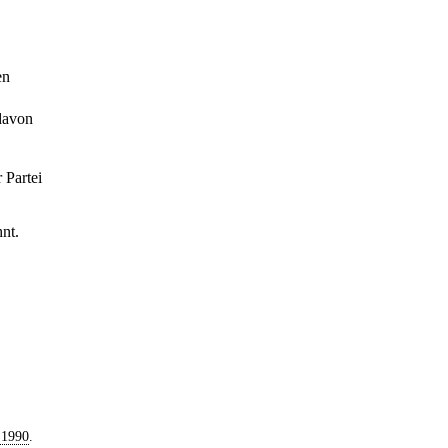
en
davon
 Partei
nt.
 1990
.