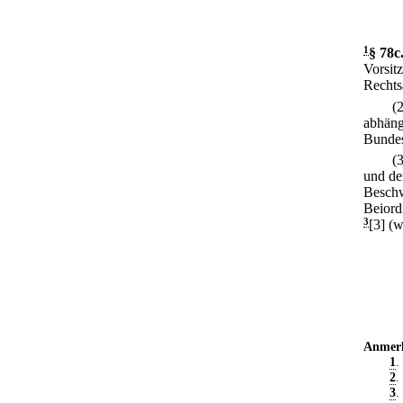
1
§ 78c
Vorsit
Rechts
(
abhäng
Bundes
(
und de
Beschw
Beiord
3
[3] (
Anmer
1
.
2
.
3
.