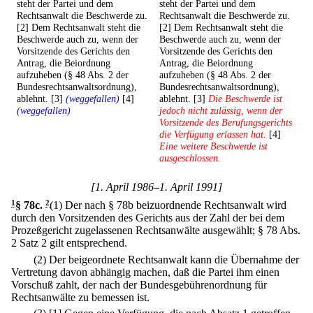
steht der Partei und dem
steht der Partei und dem
Rechtsanwalt die Beschwerde zu.
Rechtsanwalt die Beschwerde zu.
[2] Dem Rechtsanwalt steht die
[2] Dem Rechtsanwalt steht die
Beschwerde auch zu, wenn der
Beschwerde auch zu, wenn der
Vorsitzende des Gerichts den
Vorsitzende des Gerichts den
Antrag, die Beiordnung
Antrag, die Beiordnung
aufzuheben (§ 48 Abs. 2 der
aufzuheben (§ 48 Abs. 2 der
Bundesrechtsanwaltsordnung),
Bundesrechtsanwaltsordnung),
ablehnt. [3]
(weggefallen)
[4]
ablehnt. [3]
Die Beschwerde ist
(weggefallen)
jedoch nicht zulässig, wenn der
Vorsitzende des Berufungsgerichts
die Verfügung erlassen hat.
[4]
Eine weitere Beschwerde ist
ausgeschlossen.
[1. April 1986–1. April 1991]
1
§ 78c
.
2
(1) Der nach § 78b beizuordnende Rechtsanwalt wird
durch den Vorsitzenden des Gerichts aus der Zahl der bei dem
Prozeßgericht zugelassenen Rechtsanwälte ausgewählt; § 78 Abs.
2 Satz 2 gilt entsprechend.
(2) Der beigeordnete Rechtsanwalt kann die Übernahme der
Vertretung davon abhängig machen, daß die Partei ihm einen
Vorschuß zahlt, der nach der Bundesgebührenordnung für
Rechtsanwälte zu bemessen ist.