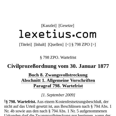
[
Kanzlei
] [
Gesetze
]
[
Titelei
] [
Inhalt
] [
Quellen
]
[
<
]
§ 798 ZPO
[
>
]
§ 798 ZPO. Wartefrist
Civilprozeßordnung vom 30. Januar 1877
Buch 8. Zwangsvollstreckung
Abschnitt 1. Allgemeine Vorschriften
Paragraf 798. Wartefrist
[1. September 2009]
1
§ 798
.
Wartefrist.
Aus einem Kostenfestsetzungsbeschluß, der
nicht auf das Urteil gesetzt ist, aus Beschlüssen nach § 794 Abs. 1
Nr. 4b sowie aus den nach § 794 Abs. 1 Nr. 5 aufgenommenen
Urkunden darf die Zwangsvollstreckung nur beginnen, wenn der