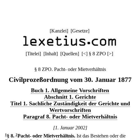
[
Kanzlei
] [
Gesetze
]
[
Titelei
] [
Inhalt
] [
Quellen
]
[
<
]
§ 8 ZPO
[
>
]
§ 8 ZPO. Pacht- oder Mietverhältnis
Civilprozeßordnung vom 30. Januar 1877
Buch 1. Allgemeine Vorschriften
Abschnitt 1. Gerichte
Titel 1. Sachliche Zuständigkeit der Gerichte und
Wertvorschriften
Paragraf 8. Pacht- oder Mietverhältnis
[1. Januar 2002]
1
§ 8
.
2
Pacht- oder Mietverhältnis.
Ist das Bestehen oder die