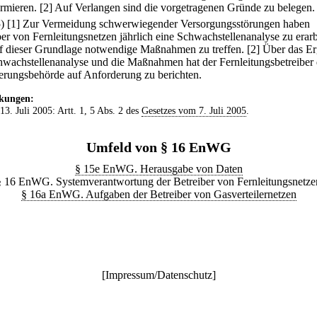
ormieren.
[2] Auf Verlangen sind die vorgetragenen Gründe zu belegen.
5)
[1] Zur Vermeidung schwerwiegender Versorgungsstörungen haben
ber von Fernleitungsnetzen jährlich eine Schwachstellenanalyse zu erar
f dieser Grundlage notwendige Maßnahmen zu treffen.
[2] Über das E
hwachstellenanalyse und die Maßnahmen hat der Fernleitungsbetreiber 
erungsbehörde auf Anforderung zu berichten.
kungen:
 13. Juli 2005: Artt. 1, 5 Abs. 2 des
Gesetzes vom 7. Juli 2005
.
Umfeld von § 16 EnWG
§ 15e EnWG. Herausgabe von Daten
§ 16 EnWG. Systemverantwortung der Betreiber von Fernleitungsnetze
§ 16a EnWG. Aufgaben der Betreiber von Gasverteilernetzen
[
Impressum/Datenschutz
]