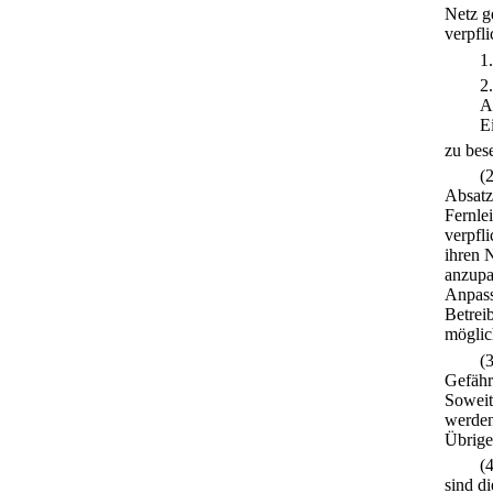
Netz ge
verpfl
1
2
A
E
zu bese
(
Absatz 
Fernle
verpfl
ihren 
anzupa
Anpass
Betrei
möglic
(
Gefähr
Soweit
werden
Übrige
(
sind d