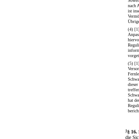
Soweit
nach 
ist in
Vermö
Übrige
(4) [1
Anpas
hiervo
Regul
inform
vorge
(5) [
Verso
Fernle
Schwac
diese
treffe
Schwa
hat d
Regul
berich
1
§ 16
.
die Si