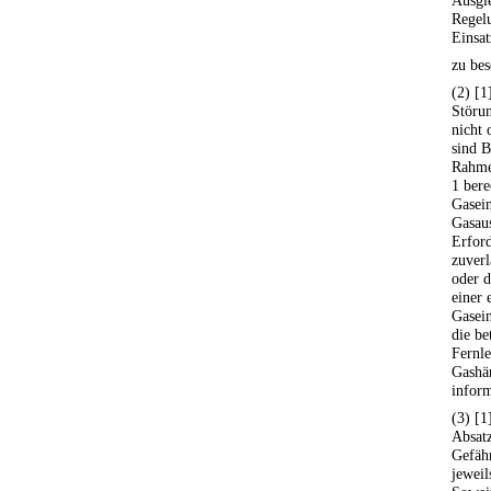
Ausgle
Regel
Einsat
zu bes
(2) [1
Störu
nicht 
sind B
Rahme
1 bere
Gasein
Gasaus
Erford
zuverl
oder d
einer 
Gasei
die be
Fernle
Gashä
inform
(3) [1
Absatz
Gefähr
jeweil