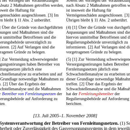
 bei Vorliegen der Voraussetzungen
Soweit bei Vorliegen der Voraussetzun
Absatz 2 Maßnahmen getroffen werden,
nach Absatz 2 Maßnahmen getroffen w
soweit die Haftung für
ist insoweit die Haftung für
gensschäden ausgeschlossen. [3] Im
Vermögensschäden ausgeschlossen. [3]
n bleibt § 11 Abs. 2 unberührt.
Übrigen bleibt § 11 Abs. 2 unberührt.
] Über die Gründe von durchgeführten
(4) [1] Über die Gründe von durchgef
sungen und Maßnahmen sind die
Anpassungen und Maßnahmen sind die
n unmittelbar Betroffenen und die
hiervon unmittelbar Betroffenen und d
ierungsbehörde unverzüglich zu
Regulierungsbehörde unverzüglich zu
ieren. [2] Auf Verlangen sind die
informieren. [2] Auf Verlangen sind di
tragenen Gründe zu belegen.
vorgetragenen Gründe zu belegen.
1] Zur Vermeidung schwerwiegender
(5) [1] Zur Vermeidung schwerwiegen
rgungsstörungen haben Betreiber von
Versorgungsstörungen haben Betreiber
itungsnetzen jährlich eine
Fernleitungsnetzen jährlich eine
hstellenanalyse zu erarbeiten und auf
Schwachstellenanalyse zu erarbeiten u
r Grundlage notwendige Maßnahmen zu
dieser Grundlage notwendige Maßnah
n. [2] Über das Ergebnis der
treffen. [2] Über das Ergebnis der
chstellenanalyse und die Maßnahmen
Schwachstellenanalyse und die Maßn
er
Betreiber von Fernleitungsnetzen
der
hat der
Fernleitungsbetreiber
der
ierungsbehörde auf Anforderung zu
Regulierungsbehörde auf Anforderung
ten.
berichten.
[13. Juli 2005–1. November 2008]
Systemverantwortung der Betreiber von Fernleitungsnetzen.
(1) S
cherheit oder Zuverlässigkeit des Gasversorgungssystems in dem jeweil