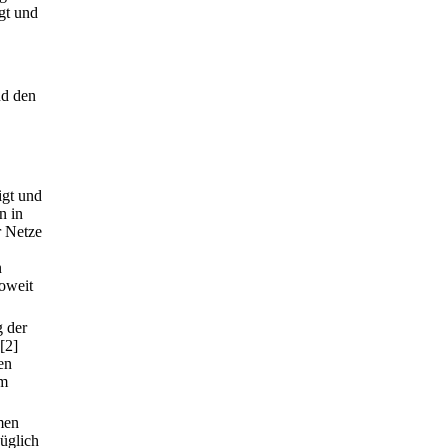
igt und
nd den
igt und
n in
r Netze
n
soweit
g der
[2]
en
Im
men
üglich