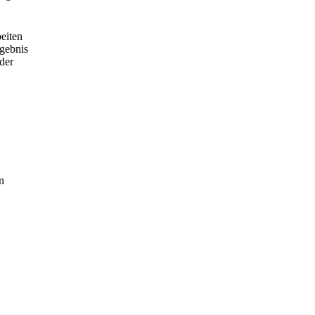
beiten
rgebnis
der
n