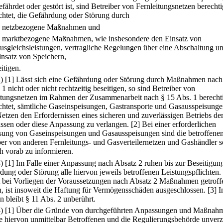
fährdet oder gestört ist, sind Betreiber von Fernleitungsnetzen berecht
ichtet, die Gefährdung oder Störung durch
.
netzbezogene Maßnahmen und
.
marktbezogene Maßnahmen, wie insbesondere den Einsatz von
usgleichsleistungen, vertragliche Regelungen über eine Abschaltung u
insatz von Speichern,
itigen.
2)
[1] Lässt sich eine Gefährdung oder Störung durch Maßnahmen nach
1 nicht oder nicht rechtzeitig beseitigen, so sind Betreiber von
itungsnetzen im Rahmen der Zusammenarbeit nach § 15 Abs. 1 berecht
ichtet, sämtliche Gaseinspeisungen, Gastransporte und Gasausspeisunge
Netzen den Erfordernissen eines sicheren und zuverlässigen Betriebs de
ssen oder diese Anpassung zu verlangen.
[2] Bei einer erforderlichen
ung von Gaseinspeisungen und Gasausspeisungen sind die betroffene
ber von anderen Fernleitungs- und Gasverteilernetzen und Gashändler 
h vorab zu informieren.
3)
[1] Im Falle einer Anpassung nach Absatz 2 ruhen bis zur Beseitigun
dung oder Störung alle hiervon jeweils betroffenen Leistungspflichten.
 bei Vorliegen der Voraussetzungen nach Absatz 2 Maßnahmen getroff
, ist insoweit die Haftung für Vermögensschäden ausgeschlossen.
[3] 
n bleibt § 11 Abs. 2 unberührt.
4)
[1] Über die Gründe von durchgeführten Anpassungen und Maßnah
ie hiervon unmittelbar Betroffenen und die Regulierungsbehörde unverz