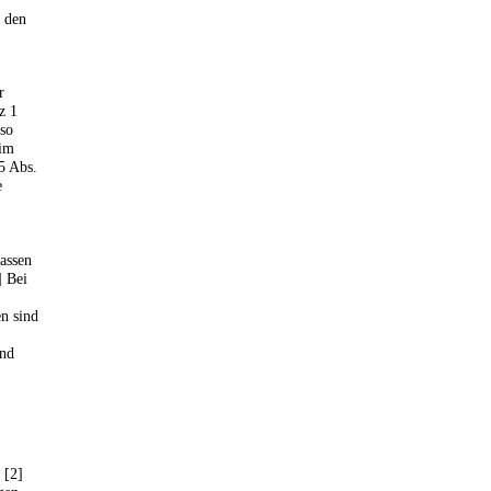
 den
r
z 1
 so
 im
5 Abs.
e
passen
] Bei
n sind
und
 [2]