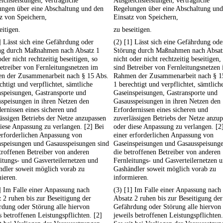
ichsleistungen, vertragliche
Ausgleichsleistungen, vertragliche
ungen über eine Abschaltung und den
Regelungen über eine Abschaltung und
z von Speichern,
Einsatz von Speichern,
eitigen.
zu beseitigen.
] Lässt sich eine Gefährdung oder
(2) [1] Lässt sich eine Gefährdung ode
ng durch Maßnahmen nach Absatz 1
Störung durch Maßnahmen nach Absat
oder nicht rechtzeitig beseitigen, so
nicht oder nicht rechtzeitig beseitigen,
etreiber von Fernleitungsnetzen im
sind Betreiber von Fernleitungsnetzen
n der Zusammenarbeit nach § 15 Abs.
Rahmen der Zusammenarbeit nach § 1
chtigt und verpflichtet, sämtliche
1 berechtigt und verpflichtet, sämtlich
speisungen, Gastransporte und
Gaseinspeisungen, Gastransporte und
speisungen in ihren Netzen den
Gasausspeisungen in ihren Netzen den
ernissen eines sicheren und
Erfordernissen eines sicheren und
ässigen Betriebs der Netze anzupassen
zuverlässigen Betriebs der Netze anzu
iese Anpassung zu verlangen. [2] Bei
oder diese Anpassung zu verlangen. [2
erforderlichen Anpassung von
einer erforderlichen Anpassung von
nspeisungen und Gasausspeisungen sind
Gaseinspeisungen und Gasausspeisunge
troffenen Betreiber von anderen
die betroffenen Betreiber von anderen
itungs- und Gasverteilernetzen und
Fernleitungs- und Gasverteilernetzen 
ndler soweit möglich vorab zu
Gashändler soweit möglich vorab zu
ieren.
informieren.
] Im Falle einer Anpassung nach
(3) [1] Im Falle einer Anpassung nach
 2 ruhen bis zur Beseitigung der
Absatz 2 ruhen bis zur Beseitigung der
dung oder Störung alle hiervon
Gefährdung oder Störung alle hiervon
s betroffenen Leistungspflichten. [2]
jeweils betroffenen Leistungspflichten.