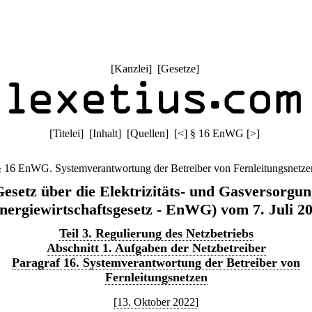
[
Kanzlei
] [
Gesetze
]
[
Titelei
] [
Inhalt
] [
Quellen
]
[
<
]
§ 16 EnWG
[
>
]
§ 16 EnWG. Systemverantwortung der Betreiber von Fernleitungsnetze
esetz über die Elektrizitäts- und Gasversorgu
nergiewirtschaftsgesetz - EnWG) vom 7. Juli 2
Teil 3. Regulierung des Netzbetriebs
Abschnitt 1. Aufgaben der Netzbetreiber
Paragraf 16. Systemverantwortung der Betreiber von
Fernleitungsnetzen
[13. Oktober 2022]