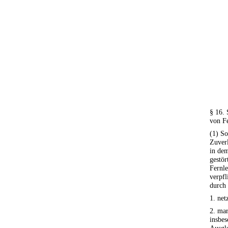
§ 16. 
von Fe
(1) So
Zuverl
in dem
gestör
Fernle
verpfl
durch
1. ne
2. ma
insbes