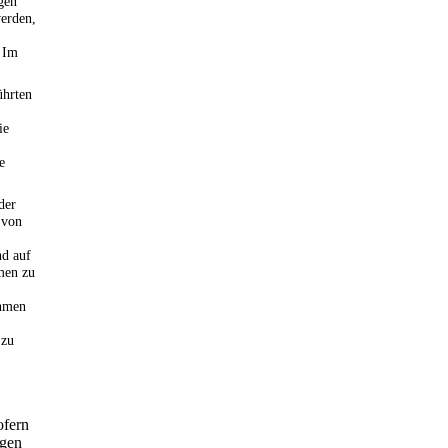
gen
erden,
 Im
ührten
ie
e
der
 von
nd auf
men zu
ahmen
 zu
ofern
igen