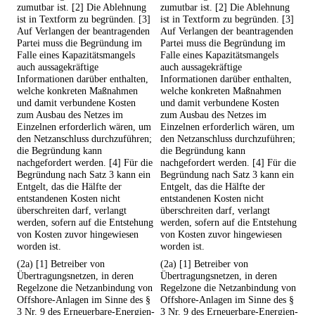
zumutbar ist. [2] Die Ablehnung
zumutbar ist. [2] Die Ablehnung
ist in Textform zu begründen. [3]
ist in Textform zu begründen. [3]
Auf Verlangen der beantragenden
Auf Verlangen der beantragenden
Partei muss die Begründung im
Partei muss die Begründung im
Falle eines Kapazitätsmangels
Falle eines Kapazitätsmangels
auch aussagekräftige
auch aussagekräftige
Informationen darüber enthalten,
Informationen darüber enthalten,
welche konkreten Maßnahmen
welche konkreten Maßnahmen
und damit verbundene Kosten
und damit verbundene Kosten
zum Ausbau des Netzes im
zum Ausbau des Netzes im
Einzelnen erforderlich wären, um
Einzelnen erforderlich wären, um
den Netzanschluss durchzuführen;
den Netzanschluss durchzuführen;
die Begründung kann
die Begründung kann
nachgefordert werden. [4] Für die
nachgefordert werden. [4] Für die
Begründung nach Satz 3 kann ein
Begründung nach Satz 3 kann ein
Entgelt, das die Hälfte der
Entgelt, das die Hälfte der
entstandenen Kosten nicht
entstandenen Kosten nicht
überschreiten darf, verlangt
überschreiten darf, verlangt
werden, sofern auf die Entstehung
werden, sofern auf die Entstehung
von Kosten zuvor hingewiesen
von Kosten zuvor hingewiesen
worden ist.
worden ist.
(2a) [1] Betreiber von
(2a) [1] Betreiber von
Übertragungsnetzen, in deren
Übertragungsnetzen, in deren
Regelzone die Netzanbindung von
Regelzone die Netzanbindung von
Offshore-Anlagen im Sinne des §
Offshore-Anlagen im Sinne des §
3 Nr. 9 des Erneuerbare-Energien-
3 Nr. 9 des Erneuerbare-Energien-