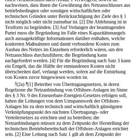
nachweisen, dass ihnen die Gewährung des Netzanschlusses aus
betriebsbedingten oder sonstigen wirtschaftlichen oder
technischen Gründen unter Berücksichtigung der Ziele des § 1
nicht möglich oder nicht zumutbar ist.
[2] Die Ablehnung ist in
Textform zu begründen.
[3] Auf Verlangen der beantragenden
Partei muss die Begründung im Falle eines Kapazitätsmangels
auch aussagekräftige Informationen darüber enthalten, welche
konkreten Maßnahmen und damit verbundene Kosten zum
Ausbau des Netzes im Einzelnen erforderlich wären, um den
Netzanschluss durchzuführen; die Begründung kann
nachgefordert werden.
[4] Für die Begründung nach Satz 3 kann
ein Entgelt, das die Hälfte der entstandenen Kosten nicht
überschreiten darf, verlangt werden, sofern auf die Entstehung
von Kosten zuvor hingewiesen worden ist.
3
(2a)
4
[1] Betreiber von Übertragungsnetzen, in deren
Regelzone die Netzanbindung von Offshore-Anlagen im Sinne
des § 3 Nr. 9 des Erneuerbare-Energien-Gesetzes erfolgen soll,
haben die Leitungen von dem Umspannwerk der Offshore-
Anlagen bis zu dem technisch und wirtschaftlich günstigsten
Verknüpfungspunkt des nächsten Übertragungs- oder
Verteilernetzes zu errichten und zu betreiben; die
Netzanbindungen müssen zu dem Zeitpunkt der Herstellung der
technischen Betriebsbereitschaft der Offshore-Anlagen errichtet
sein.
[2] Eine Leitung nach Satz 1 gilt ab dem Zeitpunkt der