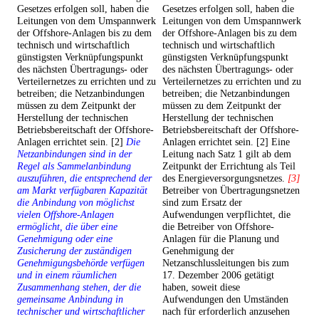
Gesetzes erfolgen soll, haben die
Gesetzes erfolgen soll, haben die
Leitungen von dem Umspannwerk
Leitungen von dem Umspannwerk
der Offshore-Anlagen bis zu dem
der Offshore-Anlagen bis zu dem
technisch und wirtschaftlich
technisch und wirtschaftlich
günstigsten Verknüpfungspunkt
günstigsten Verknüpfungspunkt
des nächsten Übertragungs- oder
des nächsten Übertragungs- oder
Verteilernetzes zu errichten und zu
Verteilernetzes zu errichten und zu
betreiben; die Netzanbindungen
betreiben; die Netzanbindungen
müssen zu dem Zeitpunkt der
müssen zu dem Zeitpunkt der
Herstellung der technischen
Herstellung der technischen
Betriebsbereitschaft der Offshore-
Betriebsbereitschaft der Offshore-
Anlagen errichtet sein. [2]
Die
Anlagen errichtet sein. [2] Eine
Netzanbindungen sind in der
Leitung nach Satz 1 gilt ab dem
Regel als Sammelanbindung
Zeitpunkt der Errichtung als Teil
auszuführen, die entsprechend der
des Energieversorgungsnetzes.
[3]
am Markt verfügbaren Kapazität
Betreiber von Übertragungsnetzen
die Anbindung von möglichst
sind zum Ersatz der
vielen Offshore-Anlagen
Aufwendungen verpflichtet, die
ermöglicht, die über eine
die Betreiber von Offshore-
Genehmigung oder eine
Anlagen für die Planung und
Zusicherung der zuständigen
Genehmigung der
Genehmigungsbehörde verfügen
Netzanschlussleitungen bis zum
und in einem räumlichen
17. Dezember 2006 getätigt
Zusammenhang stehen, der die
haben, soweit diese
gemeinsame Anbindung in
Aufwendungen den Umständen
technischer und wirtschaftlicher
nach für erforderlich anzusehen