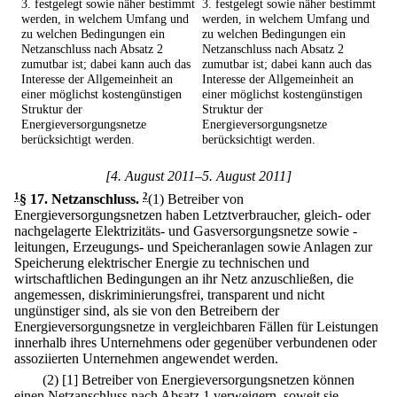
3. festgelegt sowie näher bestimmt
3. festgelegt sowie näher bestimmt
werden, in welchem Umfang und
werden, in welchem Umfang und
zu welchen Bedingungen ein
zu welchen Bedingungen ein
Netzanschluss nach Absatz 2
Netzanschluss nach Absatz 2
zumutbar ist; dabei kann auch das
zumutbar ist; dabei kann auch das
Interesse der Allgemeinheit an
Interesse der Allgemeinheit an
einer möglichst kostengünstigen
einer möglichst kostengünstigen
Struktur der
Struktur der
Energieversorgungsnetze
Energieversorgungsnetze
berücksichtigt werden.
berücksichtigt werden.
[4. August 2011–5. August 2011]
1
§ 17
.
Netzanschluss.
2
(1) Betreiber von
Energieversorgungsnetzen haben Letztverbraucher, gleich- oder
nachgelagerte Elektrizitäts- und Gasversorgungsnetze sowie -
leitungen, Erzeugungs- und Speicheranlagen sowie Anlagen zur
Speicherung elektrischer Energie zu technischen und
wirtschaftlichen Bedingungen an ihr Netz anzuschließen, die
angemessen, diskriminierungsfrei, transparent und nicht
ungünstiger sind, als sie von den Betreibern der
Energieversorgungsnetze in vergleichbaren Fällen für Leistungen
innerhalb ihres Unternehmens oder gegenüber verbundenen oder
assoziierten Unternehmen angewendet werden.
(2)
[1] Betreiber von Energieversorgungsnetzen können
einen Netzanschluss nach Absatz 1 verweigern, soweit sie