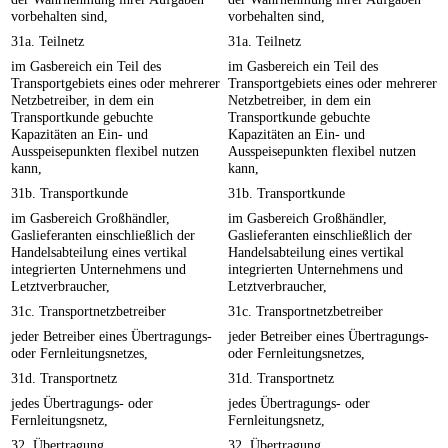
vorbehalten sind,
vorbehalten sind,
31a. Teilnetz
31a. Teilnetz
im Gasbereich ein Teil des
im Gasbereich ein Teil des
Transportgebiets eines oder mehrerer
Transportgebiets eines oder mehrerer
Netzbetreiber, in dem ein
Netzbetreiber, in dem ein
Transportkunde gebuchte
Transportkunde gebuchte
Kapazitäten an Ein- und
Kapazitäten an Ein- und
Ausspeisepunkten flexibel nutzen
Ausspeisepunkten flexibel nutzen
kann,
kann,
31b. Transportkunde
31b. Transportkunde
im Gasbereich Großhändler,
im Gasbereich Großhändler,
Gaslieferanten einschließlich der
Gaslieferanten einschließlich der
Handelsabteilung eines vertikal
Handelsabteilung eines vertikal
integrierten Unternehmens und
integrierten Unternehmens und
Letztverbraucher,
Letztverbraucher,
31c. Transportnetzbetreiber
31c. Transportnetzbetreiber
jeder Betreiber eines Übertragungs-
jeder Betreiber eines Übertragungs-
oder Fernleitungsnetzes,
oder Fernleitungsnetzes,
31d. Transportnetz
31d. Transportnetz
jedes Übertragungs- oder
jedes Übertragungs- oder
Fernleitungsnetz,
Fernleitungsnetz,
32. Übertragung
32. Übertragung