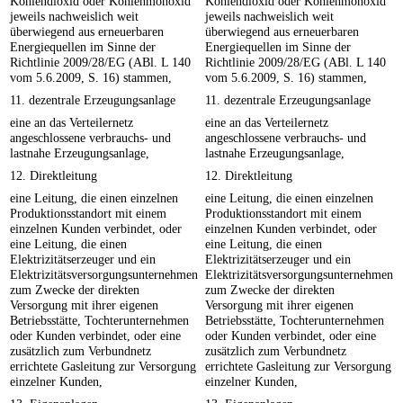
Kohlendioxid oder Kohlenmonoxid
Kohlendioxid oder Kohlenmonoxid
jeweils nachweislich weit
jeweils nachweislich weit
überwiegend aus erneuerbaren
überwiegend aus erneuerbaren
Energiequellen im Sinne der
Energiequellen im Sinne der
Richtlinie 2009/28/EG (ABl. L 140
Richtlinie 2009/28/EG (ABl. L 140
vom 5.6.2009, S. 16) stammen,
vom 5.6.2009, S. 16) stammen,
11. dezentrale Erzeugungsanlage
11. dezentrale Erzeugungsanlage
eine an das Verteilernetz
eine an das Verteilernetz
angeschlossene verbrauchs- und
angeschlossene verbrauchs- und
lastnahe Erzeugungsanlage,
lastnahe Erzeugungsanlage,
12. Direktleitung
12. Direktleitung
eine Leitung, die einen einzelnen
eine Leitung, die einen einzelnen
Produktionsstandort mit einem
Produktionsstandort mit einem
einzelnen Kunden verbindet, oder
einzelnen Kunden verbindet, oder
eine Leitung, die einen
eine Leitung, die einen
Elektrizitätserzeuger und ein
Elektrizitätserzeuger und ein
Elektrizitätsversorgungsunternehmen
Elektrizitätsversorgungsunternehmen
zum Zwecke der direkten
zum Zwecke der direkten
Versorgung mit ihrer eigenen
Versorgung mit ihrer eigenen
Betriebsstätte, Tochterunternehmen
Betriebsstätte, Tochterunternehmen
oder Kunden verbindet, oder eine
oder Kunden verbindet, oder eine
zusätzlich zum Verbundnetz
zusätzlich zum Verbundnetz
errichtete Gasleitung zur Versorgung
errichtete Gasleitung zur Versorgung
einzelner Kunden,
einzelner Kunden,