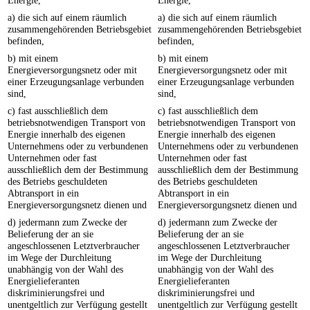
Energie,
Energie,
a) die sich auf einem räumlich
a) die sich auf einem räumlich
zusammengehörenden Betriebsgebiet
zusammengehörenden Betriebsgebiet
befinden,
befinden,
b) mit einem
b) mit einem
Energieversorgungsnetz oder mit
Energieversorgungsnetz oder mit
einer Erzeugungsanlage verbunden
einer Erzeugungsanlage verbunden
sind,
sind,
c) fast ausschließlich dem
c) fast ausschließlich dem
betriebsnotwendigen Transport von
betriebsnotwendigen Transport von
Energie innerhalb des eigenen
Energie innerhalb des eigenen
Unternehmens oder zu verbundenen
Unternehmens oder zu verbundenen
Unternehmen oder fast
Unternehmen oder fast
ausschließlich dem der Bestimmung
ausschließlich dem der Bestimmung
des Betriebs geschuldeten
des Betriebs geschuldeten
Abtransport in ein
Abtransport in ein
Energieversorgungsnetz dienen und
Energieversorgungsnetz dienen und
d) jedermann zum Zwecke der
d) jedermann zum Zwecke der
Belieferung der an sie
Belieferung der an sie
angeschlossenen Letztverbraucher
angeschlossenen Letztverbraucher
im Wege der Durchleitung
im Wege der Durchleitung
unabhängig von der Wahl des
unabhängig von der Wahl des
Energielieferanten
Energielieferanten
diskriminierungsfrei und
diskriminierungsfrei und
unentgeltlich zur Verfügung gestellt
unentgeltlich zur Verfügung gestellt