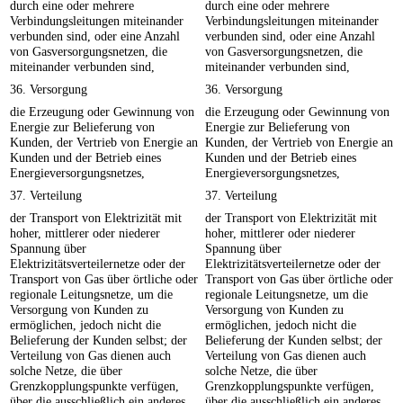
durch eine oder mehrere
durch eine oder mehrere
Verbindungsleitungen miteinander
Verbindungsleitungen miteinander
verbunden sind, oder eine Anzahl
verbunden sind, oder eine Anzahl
von Gasversorgungsnetzen, die
von Gasversorgungsnetzen, die
miteinander verbunden sind,
miteinander verbunden sind,
36. Versorgung
36. Versorgung
die Erzeugung oder Gewinnung von
die Erzeugung oder Gewinnung von
Energie zur Belieferung von
Energie zur Belieferung von
Kunden, der Vertrieb von Energie an
Kunden, der Vertrieb von Energie an
Kunden und der Betrieb eines
Kunden und der Betrieb eines
Energieversorgungsnetzes,
Energieversorgungsnetzes,
37. Verteilung
37. Verteilung
der Transport von Elektrizität mit
der Transport von Elektrizität mit
hoher, mittlerer oder niederer
hoher, mittlerer oder niederer
Spannung über
Spannung über
Elektrizitätsverteilernetze oder der
Elektrizitätsverteilernetze oder der
Transport von Gas über örtliche oder
Transport von Gas über örtliche oder
regionale Leitungsnetze, um die
regionale Leitungsnetze, um die
Versorgung von Kunden zu
Versorgung von Kunden zu
ermöglichen, jedoch nicht die
ermöglichen, jedoch nicht die
Belieferung der Kunden selbst; der
Belieferung der Kunden selbst; der
Verteilung von Gas dienen auch
Verteilung von Gas dienen auch
solche Netze, die über
solche Netze, die über
Grenzkopplungspunkte verfügen,
Grenzkopplungspunkte verfügen,
über die ausschließlich ein anderes,
über die ausschließlich ein anderes,