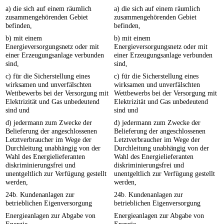
a) die sich auf einem räumlich
a) die sich auf einem räumlich
zusammengehörenden Gebiet
zusammengehörenden Gebiet
befinden,
befinden,
b) mit einem
b) mit einem
Energieversorgungsnetz oder mit
Energieversorgungsnetz oder mit
einer Erzeugungsanlage verbunden
einer Erzeugungsanlage verbunden
sind,
sind,
c) für die Sicherstellung eines
c) für die Sicherstellung eines
wirksamen und unverfälschten
wirksamen und unverfälschten
Wettbewerbs bei der Versorgung mit
Wettbewerbs bei der Versorgung mit
Elektrizität und Gas unbedeutend
Elektrizität und Gas unbedeutend
sind und
sind und
d) jedermann zum Zwecke der
d) jedermann zum Zwecke der
Belieferung der angeschlossenen
Belieferung der angeschlossenen
Letztverbraucher im Wege der
Letztverbraucher im Wege der
Durchleitung unabhängig von der
Durchleitung unabhängig von der
Wahl des Energielieferanten
Wahl des Energielieferanten
diskriminierungsfrei und
diskriminierungsfrei und
unentgeltlich zur Verfügung gestellt
unentgeltlich zur Verfügung gestellt
werden,
werden,
24b. Kundenanlagen zur
24b. Kundenanlagen zur
betrieblichen Eigenversorgung
betrieblichen Eigenversorgung
Energieanlagen zur Abgabe von
Energieanlagen zur Abgabe von