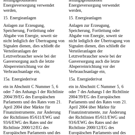
leitungsgebundenen
leitungsgebundenen
Energieversorgung verwendet
Energieversorgung verwendet
werden,
werden,
15. Energieanlagen
15. Energieanlagen
Anlagen zur Erzeugung,
Anlagen zur Erzeugung,
Speicherung, Fortleitung oder
Speicherung, Fortleitung oder
Abgabe von Energie, soweit sie
Abgabe von Energie, soweit sie
nicht lediglich der Übertragung von
nicht lediglich der Übertragung von
Signalen dienen, dies schließt die
Signalen dienen, dies schließt die
Verteileranlagen der
Verteileranlagen der
Letztverbraucher sowie bei der
Letztverbraucher sowie bei der
Gasversorgung auch die letzte
Gasversorgung auch die letzte
Absperreinrichtung vor der
Absperreinrichtung vor der
Verbrauchsanlage ein,
Verbrauchsanlage ein,
15a. Energiederivat
15a. Energiederivat
ein in Abschnitt C Nummer 5, 6
ein in Abschnitt C Nummer 5, 6
oder 7 des Anhangs I der Richtlinie
oder 7 des Anhangs I der Richtlinie
2004/39/EG des Europäischen
2004/39/EG des Europäischen
Parlaments und des Rates vom 21.
Parlaments und des Rates vom 21.
April 2004 über Märkte für
April 2004 über Märkte für
Finanzinstrumente, zur Änderung
Finanzinstrumente, zur Änderung
der Richtlinien 85/611/EWG und
der Richtlinien 85/611/EWG und
93/6/EWG des Rates und der
93/6/EWG des Rates und der
Richtlinie 2000/12/EG des
Richtlinie 2000/12/EG des
Europäischen Parlaments und des
Europäischen Parlaments und des