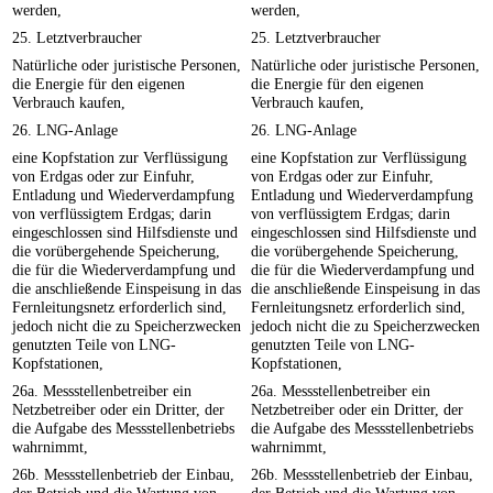
werden,
werden,
25. Letztverbraucher
25. Letztverbraucher
Natürliche oder juristische Personen,
Natürliche oder juristische Personen,
die Energie für den eigenen
die Energie für den eigenen
Verbrauch kaufen,
Verbrauch kaufen,
26. LNG-Anlage
26. LNG-Anlage
eine Kopfstation zur Verflüssigung
eine Kopfstation zur Verflüssigung
von Erdgas oder zur Einfuhr,
von Erdgas oder zur Einfuhr,
Entladung und Wiederverdampfung
Entladung und Wiederverdampfung
von verflüssigtem Erdgas; darin
von verflüssigtem Erdgas; darin
eingeschlossen sind Hilfsdienste und
eingeschlossen sind Hilfsdienste und
die vorübergehende Speicherung,
die vorübergehende Speicherung,
die für die Wiederverdampfung und
die für die Wiederverdampfung und
die anschließende Einspeisung in das
die anschließende Einspeisung in das
Fernleitungsnetz erforderlich sind,
Fernleitungsnetz erforderlich sind,
jedoch nicht die zu Speicherzwecken
jedoch nicht die zu Speicherzwecken
genutzten Teile von LNG-
genutzten Teile von LNG-
Kopfstationen,
Kopfstationen,
26a. Messstellenbetreiber ein
26a. Messstellenbetreiber ein
Netzbetreiber oder ein Dritter, der
Netzbetreiber oder ein Dritter, der
die Aufgabe des Messstellenbetriebs
die Aufgabe des Messstellenbetriebs
wahrnimmt,
wahrnimmt,
26b. Messstellenbetrieb der Einbau,
26b. Messstellenbetrieb der Einbau,