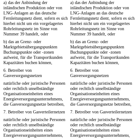
a) das der Anbindung der
a) das der Anbindung der
inländischen Produktion oder von
inländischen Produktion oder von
LNG-Anlagen an das deutsche
LNG-Anlagen an das deutsche
Fernleitungsnetz dient, sofern es sich
Fernleitungsnetz dient, sofern es sich
hierbei nicht um ein vorgelagertes
hierbei nicht um ein vorgelagertes
Rohrleitungsnetz im Sinne von
Rohrleitungsnetz im Sinne von
Nummer 39 handelt, oder
Nummer 39 handelt, oder
b) das an Grenz- oder
b) das an Grenz- oder
Marktgebietsübergangspunkten
Marktgebietsübergangspunkten
Buchungspunkte oder -zonen
Buchungspunkte oder -zonen
aufweist, für die Transportkunden
aufweist, für die Transportkunden
Kapazitäten buchen können,
Kapazitäten buchen können,
6. Betreiber von
6. Betreiber von
Gasversorgungsnetzen
Gasversorgungsnetzen
natürliche oder juristische Personen
natürliche oder juristische Personen
oder rechtlich unselbständige
oder rechtlich unselbständige
Organisationseinheiten eines
Organisationseinheiten eines
Energieversorgungsunternehmens,
Energieversorgungsunternehmens,
die Gasversorgungsnetze betreiben,
die Gasversorgungsnetze betreiben,
7. Betreiber von Gasverteilernetzen
7. Betreiber von Gasverteilernetzen
natürliche oder juristische Personen
natürliche oder juristische Personen
oder rechtlich unselbständige
oder rechtlich unselbständige
Organisationseinheiten eines
Organisationseinheiten eines
Energieversorgungsunternehmens,
Energieversorgungsunternehmens,