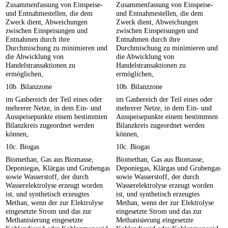
Zusammenfassung von Einspeise-
Zusammenfassung von Einspeise-
und Entnahmestellen, die dem
und Entnahmestellen, die dem
Zweck dient, Abweichungen
Zweck dient, Abweichungen
zwischen Einspeisungen und
zwischen Einspeisungen und
Entnahmen durch ihre
Entnahmen durch ihre
Durchmischung zu minimieren und
Durchmischung zu minimieren und
die Abwicklung von
die Abwicklung von
Handelstransaktionen zu
Handelstransaktionen zu
ermöglichen,
ermöglichen,
10b. Bilanzzone
10b. Bilanzzone
im Gasbereich der Teil eines oder
im Gasbereich der Teil eines oder
mehrerer Netze, in dem Ein- und
mehrerer Netze, in dem Ein- und
Ausspeisepunkte einem bestimmten
Ausspeisepunkte einem bestimmten
Bilanzkreis zugeordnet werden
Bilanzkreis zugeordnet werden
können,
können,
10c. Biogas
10c. Biogas
Biomethan, Gas aus Biomasse,
Biomethan, Gas aus Biomasse,
Deponiegas, Klärgas und Grubengas
Deponiegas, Klärgas und Grubengas
sowie Wasserstoff, der durch
sowie Wasserstoff, der durch
Wasserelektrolyse erzeugt worden
Wasserelektrolyse erzeugt worden
ist, und synthetisch erzeugtes
ist, und synthetisch erzeugtes
Methan, wenn der zur Elektrolyse
Methan, wenn der zur Elektrolyse
eingesetzte Strom und das zur
eingesetzte Strom und das zur
Methanisierung eingesetzte
Methanisierung eingesetzte