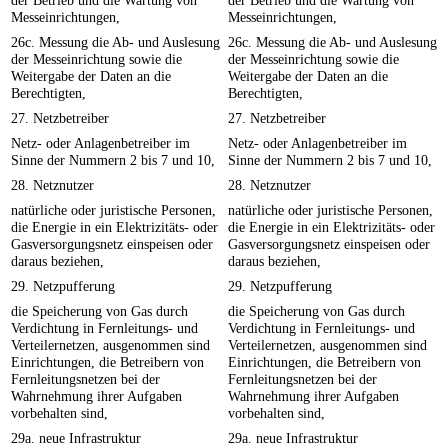
der Betrieb und die Wartung von
der Betrieb und die Wartung von
Messeinrichtungen,
Messeinrichtungen,
26c. Messung die Ab- und Auslesung
26c. Messung die Ab- und Auslesung
der Messeinrichtung sowie die
der Messeinrichtung sowie die
Weitergabe der Daten an die
Weitergabe der Daten an die
Berechtigten,
Berechtigten,
27. Netzbetreiber
27. Netzbetreiber
Netz- oder Anlagenbetreiber im
Netz- oder Anlagenbetreiber im
Sinne der Nummern 2 bis 7 und 10,
Sinne der Nummern 2 bis 7 und 10,
28. Netznutzer
28. Netznutzer
natürliche oder juristische Personen,
natürliche oder juristische Personen,
die Energie in ein Elektrizitäts- oder
die Energie in ein Elektrizitäts- oder
Gasversorgungsnetz einspeisen oder
Gasversorgungsnetz einspeisen oder
daraus beziehen,
daraus beziehen,
29. Netzpufferung
29. Netzpufferung
die Speicherung von Gas durch
die Speicherung von Gas durch
Verdichtung in Fernleitungs- und
Verdichtung in Fernleitungs- und
Verteilernetzen, ausgenommen sind
Verteilernetzen, ausgenommen sind
Einrichtungen, die Betreibern von
Einrichtungen, die Betreibern von
Fernleitungsnetzen bei der
Fernleitungsnetzen bei der
Wahrnehmung ihrer Aufgaben
Wahrnehmung ihrer Aufgaben
vorbehalten sind,
vorbehalten sind,
29a. neue Infrastruktur
29a. neue Infrastruktur