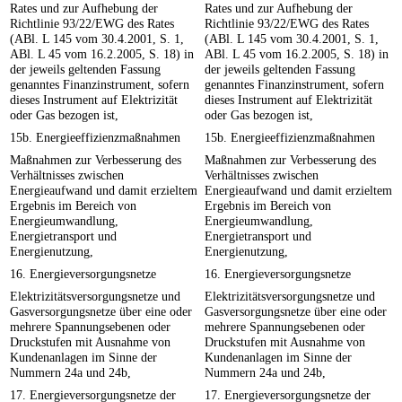
Rates und zur Aufhebung der
Rates und zur Aufhebung der
Richtlinie 93/22/EWG des Rates
Richtlinie 93/22/EWG des Rates
(ABl. L 145 vom 30.4.2001, S. 1,
(ABl. L 145 vom 30.4.2001, S. 1,
ABl. L 45 vom 16.2.2005, S. 18) in
ABl. L 45 vom 16.2.2005, S. 18) in
der jeweils geltenden Fassung
der jeweils geltenden Fassung
genanntes Finanzinstrument, sofern
genanntes Finanzinstrument, sofern
dieses Instrument auf Elektrizität
dieses Instrument auf Elektrizität
oder Gas bezogen ist,
oder Gas bezogen ist,
15b. Energieeffizienzmaßnahmen
15b. Energieeffizienzmaßnahmen
Maßnahmen zur Verbesserung des
Maßnahmen zur Verbesserung des
Verhältnisses zwischen
Verhältnisses zwischen
Energieaufwand und damit erzieltem
Energieaufwand und damit erzieltem
Ergebnis im Bereich von
Ergebnis im Bereich von
Energieumwandlung,
Energieumwandlung,
Energietransport und
Energietransport und
Energienutzung,
Energienutzung,
16. Energieversorgungsnetze
16. Energieversorgungsnetze
Elektrizitätsversorgungsnetze und
Elektrizitätsversorgungsnetze und
Gasversorgungsnetze über eine oder
Gasversorgungsnetze über eine oder
mehrere Spannungsebenen oder
mehrere Spannungsebenen oder
Druckstufen mit Ausnahme von
Druckstufen mit Ausnahme von
Kundenanlagen im Sinne der
Kundenanlagen im Sinne der
Nummern 24a und 24b,
Nummern 24a und 24b,
17. Energieversorgungsnetze der
17. Energieversorgungsnetze der