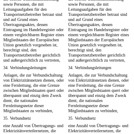
sowie Personen, die mit
sowie Personen, die mit
Leitungsaufgaben für den
Leitungsaufgaben für den
Transportnetzbetreiber betraut sind
Transportnetzbetreiber betraut sind
und auf Grund eines
und auf Grund eines
Übertragungsaktes, dessen
Übertragungsaktes, dessen
Eintragung im Handelsregister oder
Eintragung im Handelsregister oder
einem vergleichbaren Register eines
einem vergleichbaren Register eines
Mitgliedstaates der Europäischen
Mitgliedstaates der Europäischen
Union gesetzlich vorgesehen ist,
Union gesetzlich vorgesehen ist,
berechtigt sind, den
berechtigt sind, den
Transportnetzbetreiber gerichtlich
Transportnetzbetreiber gerichtlich
und außergerichtlich zu vertreten,
und außergerichtlich zu vertreten,
34. Verbindungsleitungen
34. Verbindungsleitungen
Anlagen, die zur Verbundschaltung
Anlagen, die zur Verbundschaltung
von Elektrizitätsnetzen dienen, oder
von Elektrizitätsnetzen dienen, oder
eine Fernleitung, die eine Grenze
eine Fernleitung, die eine Grenze
zwischen Mitgliedstaaten quert oder
zwischen Mitgliedstaaten quert oder
überspannt und einzig dem Zweck
überspannt und einzig dem Zweck
dient, die nationalen
dient, die nationalen
Fernleitungsnetze dieser
Fernleitungsnetze dieser
Mitgliedstaaten zu verbinden,
Mitgliedstaaten zu verbinden,
35. Verbundnetz
35. Verbundnetz
eine Anzahl von Übertragungs- und
eine Anzahl von Übertragungs- und
Elektrizitätsverteilernetzen, die
Elektrizitätsverteilernetzen, die