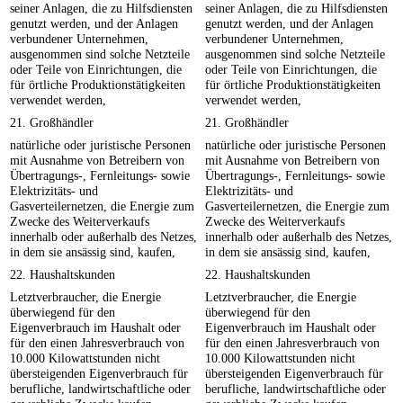
seiner Anlagen, die zu Hilfsdiensten
seiner Anlagen, die zu Hilfsdiensten
genutzt werden, und der Anlagen
genutzt werden, und der Anlagen
verbundener Unternehmen,
verbundener Unternehmen,
ausgenommen sind solche Netzteile
ausgenommen sind solche Netzteile
oder Teile von Einrichtungen, die
oder Teile von Einrichtungen, die
für örtliche Produktionstätigkeiten
für örtliche Produktionstätigkeiten
verwendet werden,
verwendet werden,
21. Großhändler
21. Großhändler
natürliche oder juristische Personen
natürliche oder juristische Personen
mit Ausnahme von Betreibern von
mit Ausnahme von Betreibern von
Übertragungs-, Fernleitungs- sowie
Übertragungs-, Fernleitungs- sowie
Elektrizitäts- und
Elektrizitäts- und
Gasverteilernetzen, die Energie zum
Gasverteilernetzen, die Energie zum
Zwecke des Weiterverkaufs
Zwecke des Weiterverkaufs
innerhalb oder außerhalb des Netzes,
innerhalb oder außerhalb des Netzes,
in dem sie ansässig sind, kaufen,
in dem sie ansässig sind, kaufen,
22. Haushaltskunden
22. Haushaltskunden
Letztverbraucher, die Energie
Letztverbraucher, die Energie
überwiegend für den
überwiegend für den
Eigenverbrauch im Haushalt oder
Eigenverbrauch im Haushalt oder
für den einen Jahresverbrauch von
für den einen Jahresverbrauch von
10.000 Kilowattstunden nicht
10.000 Kilowattstunden nicht
übersteigenden Eigenverbrauch für
übersteigenden Eigenverbrauch für
berufliche, landwirtschaftliche oder
berufliche, landwirtschaftliche oder