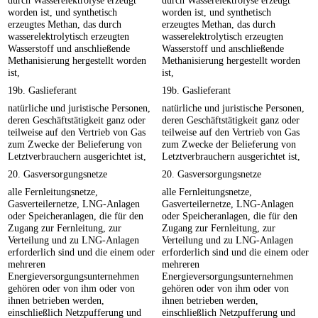
durch Wasserelektrolyse erzeugt
durch Wasserelektrolyse erzeugt
worden ist, und synthetisch
worden ist, und synthetisch
erzeugtes Methan, das durch
erzeugtes Methan, das durch
wasserelektrolytisch erzeugten
wasserelektrolytisch erzeugten
Wasserstoff und anschließende
Wasserstoff und anschließende
Methanisierung hergestellt worden
Methanisierung hergestellt worden
ist,
ist,
19b. Gaslieferant
19b. Gaslieferant
natürliche und juristische Personen,
natürliche und juristische Personen,
deren Geschäftstätigkeit ganz oder
deren Geschäftstätigkeit ganz oder
teilweise auf den Vertrieb von Gas
teilweise auf den Vertrieb von Gas
zum Zwecke der Belieferung von
zum Zwecke der Belieferung von
Letztverbrauchern ausgerichtet ist,
Letztverbrauchern ausgerichtet ist,
20. Gasversorgungsnetze
20. Gasversorgungsnetze
alle Fernleitungsnetze,
alle Fernleitungsnetze,
Gasverteilernetze, LNG-Anlagen
Gasverteilernetze, LNG-Anlagen
oder Speicheranlagen, die für den
oder Speicheranlagen, die für den
Zugang zur Fernleitung, zur
Zugang zur Fernleitung, zur
Verteilung und zu LNG-Anlagen
Verteilung und zu LNG-Anlagen
erforderlich sind und die einem oder
erforderlich sind und die einem oder
mehreren
mehreren
Energieversorgungsunternehmen
Energieversorgungsunternehmen
gehören oder von ihm oder von
gehören oder von ihm oder von
ihnen betrieben werden,
ihnen betrieben werden,
einschließlich Netzpufferung und
einschließlich Netzpufferung und