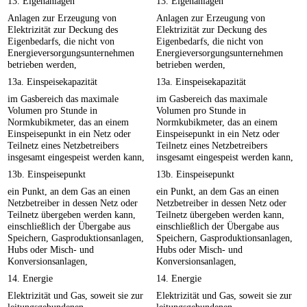
13. Eigenanlagen
13. Eigenanlagen
Anlagen zur Erzeugung von
Anlagen zur Erzeugung von
Elektrizität zur Deckung des
Elektrizität zur Deckung des
Eigenbedarfs, die nicht von
Eigenbedarfs, die nicht von
Energieversorgungsunternehmen
Energieversorgungsunternehmen
betrieben werden,
betrieben werden,
13a. Einspeisekapazität
13a. Einspeisekapazität
im Gasbereich das maximale
im Gasbereich das maximale
Volumen pro Stunde in
Volumen pro Stunde in
Normkubikmeter, das an einem
Normkubikmeter, das an einem
Einspeisepunkt in ein Netz oder
Einspeisepunkt in ein Netz oder
Teilnetz eines Netzbetreibers
Teilnetz eines Netzbetreibers
insgesamt eingespeist werden kann,
insgesamt eingespeist werden kann,
13b. Einspeisepunkt
13b. Einspeisepunkt
ein Punkt, an dem Gas an einen
ein Punkt, an dem Gas an einen
Netzbetreiber in dessen Netz oder
Netzbetreiber in dessen Netz oder
Teilnetz übergeben werden kann,
Teilnetz übergeben werden kann,
einschließlich der Übergabe aus
einschließlich der Übergabe aus
Speichern, Gasproduktionsanlagen,
Speichern, Gasproduktionsanlagen,
Hubs oder Misch- und
Hubs oder Misch- und
Konversionsanlagen,
Konversionsanlagen,
14. Energie
14. Energie
Elektrizität und Gas, soweit sie zur
Elektrizität und Gas, soweit sie zur