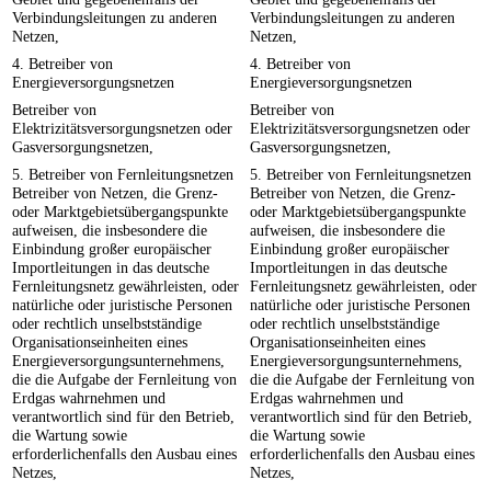
Verbindungsleitungen zu anderen
Verbindungsleitungen zu anderen
Netzen,
Netzen,
4. Betreiber von
4. Betreiber von
Energieversorgungsnetzen
Energieversorgungsnetzen
Betreiber von
Betreiber von
Elektrizitätsversorgungsnetzen oder
Elektrizitätsversorgungsnetzen oder
Gasversorgungsnetzen,
Gasversorgungsnetzen,
5. Betreiber von Fernleitungsnetzen
5. Betreiber von Fernleitungsnetzen
Betreiber von Netzen, die Grenz-
Betreiber von Netzen, die Grenz-
oder Marktgebietsübergangspunkte
oder Marktgebietsübergangspunkte
aufweisen, die insbesondere die
aufweisen, die insbesondere die
Einbindung großer europäischer
Einbindung großer europäischer
Importleitungen in das deutsche
Importleitungen in das deutsche
Fernleitungsnetz gewährleisten, oder
Fernleitungsnetz gewährleisten, oder
natürliche oder juristische Personen
natürliche oder juristische Personen
oder rechtlich unselbstständige
oder rechtlich unselbstständige
Organisationseinheiten eines
Organisationseinheiten eines
Energieversorgungsunternehmens,
Energieversorgungsunternehmens,
die die Aufgabe der Fernleitung von
die die Aufgabe der Fernleitung von
Erdgas wahrnehmen und
Erdgas wahrnehmen und
verantwortlich sind für den Betrieb,
verantwortlich sind für den Betrieb,
die Wartung sowie
die Wartung sowie
erforderlichenfalls den Ausbau eines
erforderlichenfalls den Ausbau eines
Netzes,
Netzes,