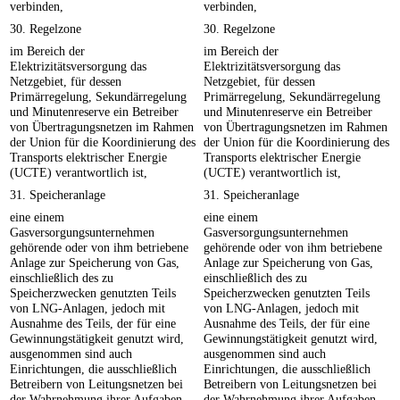
verbinden,
verbinden,
30. Regelzone
30. Regelzone
im Bereich der
im Bereich der
Elektrizitätsversorgung das
Elektrizitätsversorgung das
Netzgebiet, für dessen
Netzgebiet, für dessen
Primärregelung, Sekundärregelung
Primärregelung, Sekundärregelung
und Minutenreserve ein Betreiber
und Minutenreserve ein Betreiber
von Übertragungsnetzen im Rahmen
von Übertragungsnetzen im Rahmen
der Union für die Koordinierung des
der Union für die Koordinierung des
Transports elektrischer Energie
Transports elektrischer Energie
(UCTE) verantwortlich ist,
(UCTE) verantwortlich ist,
31. Speicheranlage
31. Speicheranlage
eine einem
eine einem
Gasversorgungsunternehmen
Gasversorgungsunternehmen
gehörende oder von ihm betriebene
gehörende oder von ihm betriebene
Anlage zur Speicherung von Gas,
Anlage zur Speicherung von Gas,
einschließlich des zu
einschließlich des zu
Speicherzwecken genutzten Teils
Speicherzwecken genutzten Teils
von LNG-Anlagen, jedoch mit
von LNG-Anlagen, jedoch mit
Ausnahme des Teils, der für eine
Ausnahme des Teils, der für eine
Gewinnungstätigkeit genutzt wird,
Gewinnungstätigkeit genutzt wird,
ausgenommen sind auch
ausgenommen sind auch
Einrichtungen, die ausschließlich
Einrichtungen, die ausschließlich
Betreibern von Leitungsnetzen bei
Betreibern von Leitungsnetzen bei
der Wahrnehmung ihrer Aufgaben
der Wahrnehmung ihrer Aufgaben