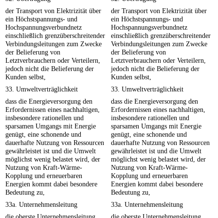
der Transport von Elektrizität über
der Transport von Elektrizität über
ein Höchstspannungs- und
ein Höchstspannungs- und
Hochspannungsverbundnetz
Hochspannungsverbundnetz
einschließlich grenzüberschreitender
einschließlich grenzüberschreitender
Verbindungsleitungen zum Zwecke
Verbindungsleitungen zum Zwecke
der Belieferung von
der Belieferung von
Letztverbrauchern oder Verteilern,
Letztverbrauchern oder Verteilern,
jedoch nicht die Belieferung der
jedoch nicht die Belieferung der
Kunden selbst,
Kunden selbst,
33. Umweltverträglichkeit
33. Umweltverträglichkeit
dass die Energieversorgung den
dass die Energieversorgung den
Erfordernissen eines nachhaltigen,
Erfordernissen eines nachhaltigen,
insbesondere rationellen und
insbesondere rationellen und
sparsamen Umgangs mit Energie
sparsamen Umgangs mit Energie
genügt, eine schonende und
genügt, eine schonende und
dauerhafte Nutzung von Ressourcen
dauerhafte Nutzung von Ressourcen
gewährleistet ist und die Umwelt
gewährleistet ist und die Umwelt
möglichst wenig belastet wird, der
möglichst wenig belastet wird, der
Nutzung von Kraft-Wärme-
Nutzung von Kraft-Wärme-
Kopplung und erneuerbaren
Kopplung und erneuerbaren
Energien kommt dabei besondere
Energien kommt dabei besondere
Bedeutung zu,
Bedeutung zu,
33a. Unternehmensleitung
33a. Unternehmensleitung
die oberste Unternehmensleitung
die oberste Unternehmensleitung