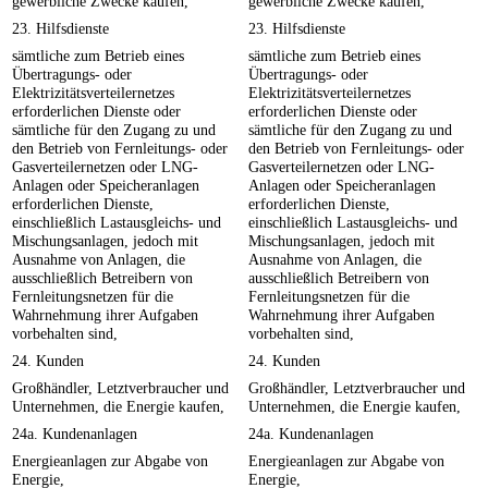
gewerbliche Zwecke kaufen,
gewerbliche Zwecke kaufen,
23. Hilfsdienste
23. Hilfsdienste
sämtliche zum Betrieb eines
sämtliche zum Betrieb eines
Übertragungs- oder
Übertragungs- oder
Elektrizitätsverteilernetzes
Elektrizitätsverteilernetzes
erforderlichen Dienste oder
erforderlichen Dienste oder
sämtliche für den Zugang zu und
sämtliche für den Zugang zu und
den Betrieb von Fernleitungs- oder
den Betrieb von Fernleitungs- oder
Gasverteilernetzen oder LNG-
Gasverteilernetzen oder LNG-
Anlagen oder Speicheranlagen
Anlagen oder Speicheranlagen
erforderlichen Dienste,
erforderlichen Dienste,
einschließlich Lastausgleichs- und
einschließlich Lastausgleichs- und
Mischungsanlagen, jedoch mit
Mischungsanlagen, jedoch mit
Ausnahme von Anlagen, die
Ausnahme von Anlagen, die
ausschließlich Betreibern von
ausschließlich Betreibern von
Fernleitungsnetzen für die
Fernleitungsnetzen für die
Wahrnehmung ihrer Aufgaben
Wahrnehmung ihrer Aufgaben
vorbehalten sind,
vorbehalten sind,
24. Kunden
24. Kunden
Großhändler, Letztverbraucher und
Großhändler, Letztverbraucher und
Unternehmen, die Energie kaufen,
Unternehmen, die Energie kaufen,
24a. Kundenanlagen
24a. Kundenanlagen
Energieanlagen zur Abgabe von
Energieanlagen zur Abgabe von
Energie,
Energie,