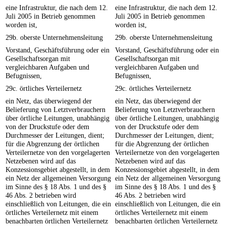
eine Infrastruktur, die nach dem 12.
eine Infrastruktur, die nach dem 12.
Juli 2005 in Betrieb genommen
Juli 2005 in Betrieb genommen
worden ist,
worden ist,
29b. oberste Unternehmensleitung
29b. oberste Unternehmensleitung
Vorstand, Geschäftsführung oder ein
Vorstand, Geschäftsführung oder ein
Gesellschaftsorgan mit
Gesellschaftsorgan mit
vergleichbaren Aufgaben und
vergleichbaren Aufgaben und
Befugnissen,
Befugnissen,
29c. örtliches Verteilernetz
29c. örtliches Verteilernetz
ein Netz, das überwiegend der
ein Netz, das überwiegend der
Belieferung von Letztverbrauchern
Belieferung von Letztverbrauchern
über örtliche Leitungen, unabhängig
über örtliche Leitungen, unabhängig
von der Druckstufe oder dem
von der Druckstufe oder dem
Durchmesser der Leitungen, dient;
Durchmesser der Leitungen, dient;
für die Abgrenzung der örtlichen
für die Abgrenzung der örtlichen
Verteilernetze von den vorgelagerten
Verteilernetze von den vorgelagerten
Netzebenen wird auf das
Netzebenen wird auf das
Konzessionsgebiet abgestellt, in dem
Konzessionsgebiet abgestellt, in dem
ein Netz der allgemeinen Versorgung
ein Netz der allgemeinen Versorgung
im Sinne des § 18 Abs. 1 und des §
im Sinne des § 18 Abs. 1 und des §
46 Abs. 2 betrieben wird
46 Abs. 2 betrieben wird
einschließlich von Leitungen, die ein
einschließlich von Leitungen, die ein
örtliches Verteilernetz mit einem
örtliches Verteilernetz mit einem
benachbarten örtlichen Verteilernetz
benachbarten örtlichen Verteilernetz