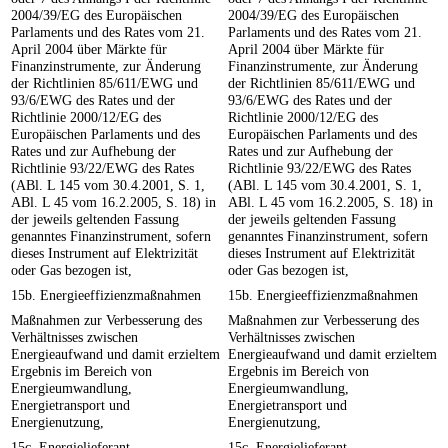
2004/39/EG des Europäischen
2004/39/EG des Europäischen
Parlaments und des Rates vom 21.
Parlaments und des Rates vom 21.
April 2004 über Märkte für
April 2004 über Märkte für
Finanzinstrumente, zur Änderung
Finanzinstrumente, zur Änderung
der Richtlinien 85/611/EWG und
der Richtlinien 85/611/EWG und
93/6/EWG des Rates und der
93/6/EWG des Rates und der
Richtlinie 2000/12/EG des
Richtlinie 2000/12/EG des
Europäischen Parlaments und des
Europäischen Parlaments und des
Rates und zur Aufhebung der
Rates und zur Aufhebung der
Richtlinie 93/22/EWG des Rates
Richtlinie 93/22/EWG des Rates
(ABl. L 145 vom 30.4.2001, S. 1,
(ABl. L 145 vom 30.4.2001, S. 1,
ABl. L 45 vom 16.2.2005, S. 18) in
ABl. L 45 vom 16.2.2005, S. 18) in
der jeweils geltenden Fassung
der jeweils geltenden Fassung
genanntes Finanzinstrument, sofern
genanntes Finanzinstrument, sofern
dieses Instrument auf Elektrizität
dieses Instrument auf Elektrizität
oder Gas bezogen ist,
oder Gas bezogen ist,
15b. Energieeffizienzmaßnahmen
15b. Energieeffizienzmaßnahmen
Maßnahmen zur Verbesserung des
Maßnahmen zur Verbesserung des
Verhältnisses zwischen
Verhältnisses zwischen
Energieaufwand und damit erzieltem
Energieaufwand und damit erzieltem
Ergebnis im Bereich von
Ergebnis im Bereich von
Energieumwandlung,
Energieumwandlung,
Energietransport und
Energietransport und
Energienutzung,
Energienutzung,
15c. Energielieferant
15c. Energielieferant