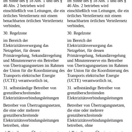
im Sinne des § 18 Abs. 1 und des §
im Sinne des § 18 Abs. 1 und des §
46 Abs. 2 betrieben wird
46 Abs. 2 betrieben wird
einschließlich von Leitungen, die ein
einschließlich von Leitungen, die ein
örtliches Verteilernetz mit einem
örtliches Verteilernetz mit einem
benachbarten örtlichen Verteilernetz
benachbarten örtlichen Verteilernetz
verbinden,
verbinden,
30. Regelzone
30. Regelzone
im Bereich der
im Bereich der
Elektrizitätsversorgung das
Elektrizitätsversorgung das
Netzgebiet, für dessen
Netzgebiet, für dessen
Primärregelung, Sekundärregelung
Primärregelung, Sekundärregelung
und Minutenreserve ein Betreiber
und Minutenreserve ein Betreiber
von Übertragungsnetzen im Rahmen
von Übertragungsnetzen im Rahmen
der Union für die Koordinierung des
der Union für die Koordinierung des
Transports elektrischer Energie
Transports elektrischer Energie
(UCTE) verantwortlich ist,
(UCTE) verantwortlich ist,
31. selbstständige Betreiber von
31. selbstständige Betreiber von
grenzüberschreitenden
grenzüberschreitenden
Elektrizitätsverbindungsleitungen
Elektrizitätsverbindungsleitungen
Betreiber von Übertragungsnetzen,
Betreiber von Übertragungsnetzen,
die eine oder mehrere
die eine oder mehrere
grenzüberschreitende
grenzüberschreitende
Elektrizitätsverbindungsleitungen
Elektrizitätsverbindungsleitungen
betreiben, ohne
betreiben, ohne