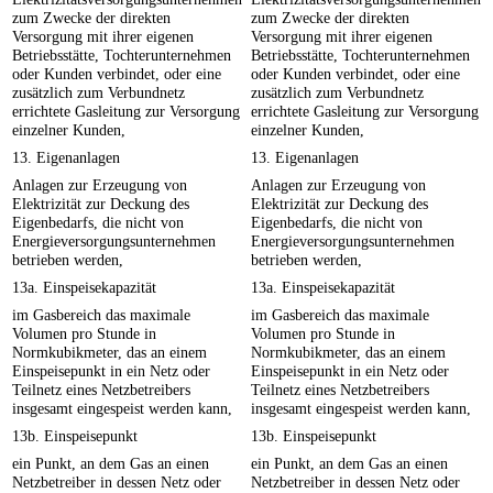
zum Zwecke der direkten
zum Zwecke der direkten
Versorgung mit ihrer eigenen
Versorgung mit ihrer eigenen
Betriebsstätte, Tochterunternehmen
Betriebsstätte, Tochterunternehmen
oder Kunden verbindet, oder eine
oder Kunden verbindet, oder eine
zusätzlich zum Verbundnetz
zusätzlich zum Verbundnetz
errichtete Gasleitung zur Versorgung
errichtete Gasleitung zur Versorgung
einzelner Kunden,
einzelner Kunden,
13. Eigenanlagen
13. Eigenanlagen
Anlagen zur Erzeugung von
Anlagen zur Erzeugung von
Elektrizität zur Deckung des
Elektrizität zur Deckung des
Eigenbedarfs, die nicht von
Eigenbedarfs, die nicht von
Energieversorgungsunternehmen
Energieversorgungsunternehmen
betrieben werden,
betrieben werden,
13a. Einspeisekapazität
13a. Einspeisekapazität
im Gasbereich das maximale
im Gasbereich das maximale
Volumen pro Stunde in
Volumen pro Stunde in
Normkubikmeter, das an einem
Normkubikmeter, das an einem
Einspeisepunkt in ein Netz oder
Einspeisepunkt in ein Netz oder
Teilnetz eines Netzbetreibers
Teilnetz eines Netzbetreibers
insgesamt eingespeist werden kann,
insgesamt eingespeist werden kann,
13b. Einspeisepunkt
13b. Einspeisepunkt
ein Punkt, an dem Gas an einen
ein Punkt, an dem Gas an einen
Netzbetreiber in dessen Netz oder
Netzbetreiber in dessen Netz oder