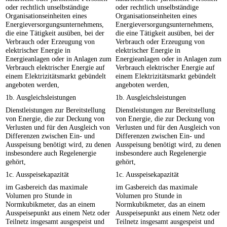
oder rechtlich unselbständige
oder rechtlich unselbständige
Organisationseinheiten eines
Organisationseinheiten eines
Energieversorgungsunternehmens,
Energieversorgungsunternehmens,
die eine Tätigkeit ausüben, bei der
die eine Tätigkeit ausüben, bei der
Verbrauch oder Erzeugung von
Verbrauch oder Erzeugung von
elektrischer Energie in
elektrischer Energie in
Energieanlagen oder in Anlagen zum
Energieanlagen oder in Anlagen zum
Verbrauch elektrischer Energie auf
Verbrauch elektrischer Energie auf
einem Elektrizitätsmarkt gebündelt
einem Elektrizitätsmarkt gebündelt
angeboten werden,
angeboten werden,
1b. Ausgleichsleistungen
1b. Ausgleichsleistungen
Dienstleistungen zur Bereitstellung
Dienstleistungen zur Bereitstellung
von Energie, die zur Deckung von
von Energie, die zur Deckung von
Verlusten und für den Ausgleich von
Verlusten und für den Ausgleich von
Differenzen zwischen Ein- und
Differenzen zwischen Ein- und
Ausspeisung benötigt wird, zu denen
Ausspeisung benötigt wird, zu denen
insbesondere auch Regelenergie
insbesondere auch Regelenergie
gehört,
gehört,
1c. Ausspeisekapazität
1c. Ausspeisekapazität
im Gasbereich das maximale
im Gasbereich das maximale
Volumen pro Stunde in
Volumen pro Stunde in
Normkubikmeter, das an einem
Normkubikmeter, das an einem
Ausspeisepunkt aus einem Netz oder
Ausspeisepunkt aus einem Netz oder
Teilnetz insgesamt ausgespeist und
Teilnetz insgesamt ausgespeist und