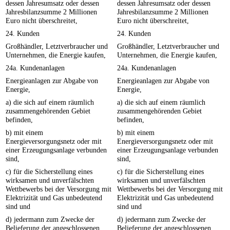
dessen Jahresumsatz oder dessen
dessen Jahresumsatz oder dessen
Jahresbilanzsumme 2 Millionen
Jahresbilanzsumme 2 Millionen
Euro nicht überschreitet,
Euro nicht überschreitet,
24. Kunden
24. Kunden
Großhändler, Letztverbraucher und
Großhändler, Letztverbraucher und
Unternehmen, die Energie kaufen,
Unternehmen, die Energie kaufen,
24a. Kundenanlagen
24a. Kundenanlagen
Energieanlagen zur Abgabe von
Energieanlagen zur Abgabe von
Energie,
Energie,
a) die sich auf einem räumlich
a) die sich auf einem räumlich
zusammengehörenden Gebiet
zusammengehörenden Gebiet
befinden,
befinden,
b) mit einem
b) mit einem
Energieversorgungsnetz oder mit
Energieversorgungsnetz oder mit
einer Erzeugungsanlage verbunden
einer Erzeugungsanlage verbunden
sind,
sind,
c) für die Sicherstellung eines
c) für die Sicherstellung eines
wirksamen und unverfälschten
wirksamen und unverfälschten
Wettbewerbs bei der Versorgung mit
Wettbewerbs bei der Versorgung mit
Elektrizität und Gas unbedeutend
Elektrizität und Gas unbedeutend
sind und
sind und
d) jedermann zum Zwecke der
d) jedermann zum Zwecke der
Belieferung der angeschlossenen
Belieferung der angeschlossenen