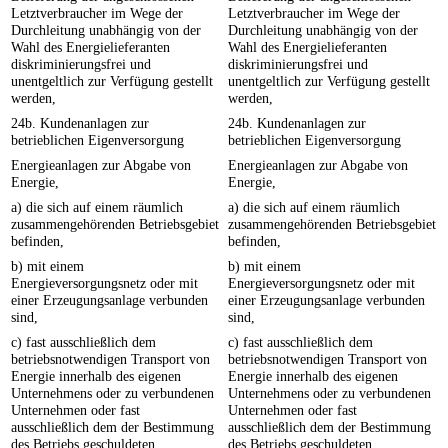
Letztverbraucher im Wege der
Letztverbraucher im Wege der
Durchleitung unabhängig von der
Durchleitung unabhängig von der
Wahl des Energielieferanten
Wahl des Energielieferanten
diskriminierungsfrei und
diskriminierungsfrei und
unentgeltlich zur Verfügung gestellt
unentgeltlich zur Verfügung gestellt
werden,
werden,
24b. Kundenanlagen zur
24b. Kundenanlagen zur
betrieblichen Eigenversorgung
betrieblichen Eigenversorgung
Energieanlagen zur Abgabe von
Energieanlagen zur Abgabe von
Energie,
Energie,
a) die sich auf einem räumlich
a) die sich auf einem räumlich
zusammengehörenden Betriebsgebiet
zusammengehörenden Betriebsgebiet
befinden,
befinden,
b) mit einem
b) mit einem
Energieversorgungsnetz oder mit
Energieversorgungsnetz oder mit
einer Erzeugungsanlage verbunden
einer Erzeugungsanlage verbunden
sind,
sind,
c) fast ausschließlich dem
c) fast ausschließlich dem
betriebsnotwendigen Transport von
betriebsnotwendigen Transport von
Energie innerhalb des eigenen
Energie innerhalb des eigenen
Unternehmens oder zu verbundenen
Unternehmens oder zu verbundenen
Unternehmen oder fast
Unternehmen oder fast
ausschließlich dem der Bestimmung
ausschließlich dem der Bestimmung
des Betriebs geschuldeten
des Betriebs geschuldeten