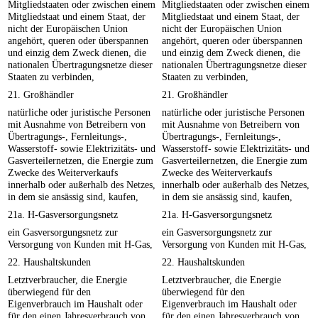
Mitgliedstaaten oder zwischen einem
Mitgliedstaaten oder zwischen einem
Mitgliedstaat und einem Staat, der
Mitgliedstaat und einem Staat, der
nicht der Europäischen Union
nicht der Europäischen Union
angehört, queren oder überspannen
angehört, queren oder überspannen
und einzig dem Zweck dienen, die
und einzig dem Zweck dienen, die
nationalen Übertragungsnetze dieser
nationalen Übertragungsnetze dieser
Staaten zu verbinden,
Staaten zu verbinden,
21. Großhändler
21. Großhändler
natürliche oder juristische Personen
natürliche oder juristische Personen
mit Ausnahme von Betreibern von
mit Ausnahme von Betreibern von
Übertragungs-, Fernleitungs-,
Übertragungs-, Fernleitungs-,
Wasserstoff- sowie Elektrizitäts- und
Wasserstoff- sowie Elektrizitäts- und
Gasverteilernetzen, die Energie zum
Gasverteilernetzen, die Energie zum
Zwecke des Weiterverkaufs
Zwecke des Weiterverkaufs
innerhalb oder außerhalb des Netzes,
innerhalb oder außerhalb des Netzes,
in dem sie ansässig sind, kaufen,
in dem sie ansässig sind, kaufen,
21a. H-Gasversorgungsnetz
21a. H-Gasversorgungsnetz
ein Gasversorgungsnetz zur
ein Gasversorgungsnetz zur
Versorgung von Kunden mit H-Gas,
Versorgung von Kunden mit H-Gas,
22. Haushaltskunden
22. Haushaltskunden
Letztverbraucher, die Energie
Letztverbraucher, die Energie
überwiegend für den
überwiegend für den
Eigenverbrauch im Haushalt oder
Eigenverbrauch im Haushalt oder
für den einen Jahresverbrauch von
für den einen Jahresverbrauch von