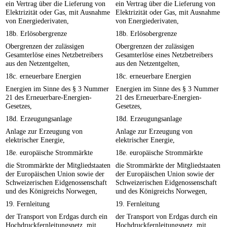
ein Vertrag über die Lieferung von
ein Vertrag über die Lieferung von
Elektrizität oder Gas, mit Ausnahme
Elektrizität oder Gas, mit Ausnahme
von Energiederivaten,
von Energiederivaten,
18b. Erlösobergrenze
18b. Erlösobergrenze
Obergrenzen der zulässigen
Obergrenzen der zulässigen
Gesamterlöse eines Netzbetreibers
Gesamterlöse eines Netzbetreibers
aus den Netzentgelten,
aus den Netzentgelten,
18c. erneuerbare Energien
18c. erneuerbare Energien
Energien im Sinne des § 3 Nummer
Energien im Sinne des § 3 Nummer
21 des Erneuerbare-Energien-
21 des Erneuerbare-Energien-
Gesetzes,
Gesetzes,
18d. Erzeugungsanlage
18d. Erzeugungsanlage
Anlage zur Erzeugung von
Anlage zur Erzeugung von
elektrischer Energie,
elektrischer Energie,
18e. europäische Strommärkte
18e. europäische Strommärkte
die Strommärkte der Mitgliedstaaten
die Strommärkte der Mitgliedstaaten
der Europäischen Union sowie der
der Europäischen Union sowie der
Schweizerischen Eidgenossenschaft
Schweizerischen Eidgenossenschaft
und des Königreichs Norwegen,
und des Königreichs Norwegen,
19. Fernleitung
19. Fernleitung
der Transport von Erdgas durch ein
der Transport von Erdgas durch ein
Hochdruckfernleitungsnetz, mit
Hochdruckfernleitungsnetz, mit