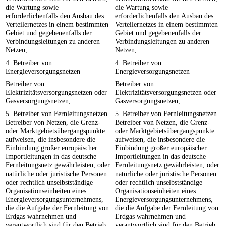
die Wartung sowie
die Wartung sowie
erforderlichenfalls den Ausbau des
erforderlichenfalls den Ausbau des
Verteilernetzes in einem bestimmten
Verteilernetzes in einem bestimmten
Gebiet und gegebenenfalls der
Gebiet und gegebenenfalls der
Verbindungsleitungen zu anderen
Verbindungsleitungen zu anderen
Netzen,
Netzen,
4. Betreiber von
4. Betreiber von
Energieversorgungsnetzen
Energieversorgungsnetzen
Betreiber von
Betreiber von
Elektrizitätsversorgungsnetzen oder
Elektrizitätsversorgungsnetzen oder
Gasversorgungsnetzen,
Gasversorgungsnetzen,
5. Betreiber von Fernleitungsnetzen
5. Betreiber von Fernleitungsnetzen
Betreiber von Netzen, die Grenz-
Betreiber von Netzen, die Grenz-
oder Marktgebietsübergangspunkte
oder Marktgebietsübergangspunkte
aufweisen, die insbesondere die
aufweisen, die insbesondere die
Einbindung großer europäischer
Einbindung großer europäischer
Importleitungen in das deutsche
Importleitungen in das deutsche
Fernleitungsnetz gewährleisten, oder
Fernleitungsnetz gewährleisten, oder
natürliche oder juristische Personen
natürliche oder juristische Personen
oder rechtlich unselbstständige
oder rechtlich unselbstständige
Organisationseinheiten eines
Organisationseinheiten eines
Energieversorgungsunternehmens,
Energieversorgungsunternehmens,
die die Aufgabe der Fernleitung von
die die Aufgabe der Fernleitung von
Erdgas wahrnehmen und
Erdgas wahrnehmen und
verantwortlich sind für den Betrieb,
verantwortlich sind für den Betrieb,