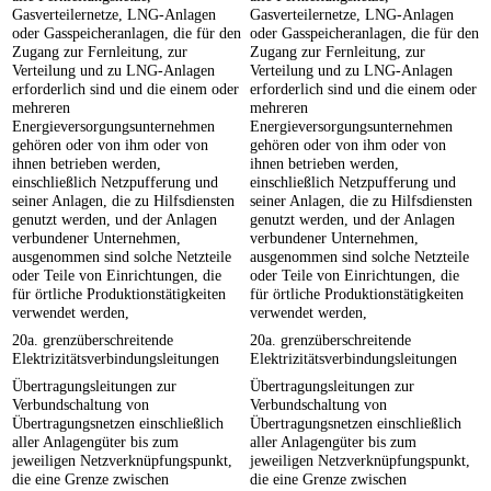
Gasverteilernetze, LNG-Anlagen
Gasverteilernetze, LNG-Anlagen
oder Gasspeicheranlagen, die für den
oder Gasspeicheranlagen, die für den
Zugang zur Fernleitung, zur
Zugang zur Fernleitung, zur
Verteilung und zu LNG-Anlagen
Verteilung und zu LNG-Anlagen
erforderlich sind und die einem oder
erforderlich sind und die einem oder
mehreren
mehreren
Energieversorgungsunternehmen
Energieversorgungsunternehmen
gehören oder von ihm oder von
gehören oder von ihm oder von
ihnen betrieben werden,
ihnen betrieben werden,
einschließlich Netzpufferung und
einschließlich Netzpufferung und
seiner Anlagen, die zu Hilfsdiensten
seiner Anlagen, die zu Hilfsdiensten
genutzt werden, und der Anlagen
genutzt werden, und der Anlagen
verbundener Unternehmen,
verbundener Unternehmen,
ausgenommen sind solche Netzteile
ausgenommen sind solche Netzteile
oder Teile von Einrichtungen, die
oder Teile von Einrichtungen, die
für örtliche Produktionstätigkeiten
für örtliche Produktionstätigkeiten
verwendet werden,
verwendet werden,
20a. grenzüberschreitende
20a. grenzüberschreitende
Elektrizitätsverbindungsleitungen
Elektrizitätsverbindungsleitungen
Übertragungsleitungen zur
Übertragungsleitungen zur
Verbundschaltung von
Verbundschaltung von
Übertragungsnetzen einschließlich
Übertragungsnetzen einschließlich
aller Anlagengüter bis zum
aller Anlagengüter bis zum
jeweiligen Netzverknüpfungspunkt,
jeweiligen Netzverknüpfungspunkt,
die eine Grenze zwischen
die eine Grenze zwischen