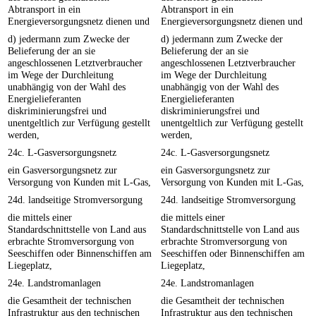
Abtransport in ein
Abtransport in ein
Energieversorgungsnetz dienen und
Energieversorgungsnetz dienen und
d) jedermann zum Zwecke der
d) jedermann zum Zwecke der
Belieferung der an sie
Belieferung der an sie
angeschlossenen Letztverbraucher
angeschlossenen Letztverbraucher
im Wege der Durchleitung
im Wege der Durchleitung
unabhängig von der Wahl des
unabhängig von der Wahl des
Energielieferanten
Energielieferanten
diskriminierungsfrei und
diskriminierungsfrei und
unentgeltlich zur Verfügung gestellt
unentgeltlich zur Verfügung gestellt
werden,
werden,
24c. L-Gasversorgungsnetz
24c. L-Gasversorgungsnetz
ein Gasversorgungsnetz zur
ein Gasversorgungsnetz zur
Versorgung von Kunden mit L-Gas,
Versorgung von Kunden mit L-Gas,
24d. landseitige Stromversorgung
24d. landseitige Stromversorgung
die mittels einer
die mittels einer
Standardschnittstelle von Land aus
Standardschnittstelle von Land aus
erbrachte Stromversorgung von
erbrachte Stromversorgung von
Seeschiffen oder Binnenschiffen am
Seeschiffen oder Binnenschiffen am
Liegeplatz,
Liegeplatz,
24e. Landstromanlagen
24e. Landstromanlagen
die Gesamtheit der technischen
die Gesamtheit der technischen
Infrastruktur aus den technischen
Infrastruktur aus den technischen