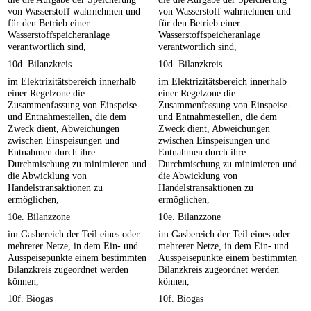
von Wasserstoff wahrnehmen und
von Wasserstoff wahrnehmen und
für den Betrieb einer
für den Betrieb einer
Wasserstoffspeicheranlage
Wasserstoffspeicheranlage
verantwortlich sind,
verantwortlich sind,
10d. Bilanzkreis
10d. Bilanzkreis
im Elektrizitätsbereich innerhalb
im Elektrizitätsbereich innerhalb
einer Regelzone die
einer Regelzone die
Zusammenfassung von Einspeise-
Zusammenfassung von Einspeise-
und Entnahmestellen, die dem
und Entnahmestellen, die dem
Zweck dient, Abweichungen
Zweck dient, Abweichungen
zwischen Einspeisungen und
zwischen Einspeisungen und
Entnahmen durch ihre
Entnahmen durch ihre
Durchmischung zu minimieren und
Durchmischung zu minimieren und
die Abwicklung von
die Abwicklung von
Handelstransaktionen zu
Handelstransaktionen zu
ermöglichen,
ermöglichen,
10e. Bilanzzone
10e. Bilanzzone
im Gasbereich der Teil eines oder
im Gasbereich der Teil eines oder
mehrerer Netze, in dem Ein- und
mehrerer Netze, in dem Ein- und
Ausspeisepunkte einem bestimmten
Ausspeisepunkte einem bestimmten
Bilanzkreis zugeordnet werden
Bilanzkreis zugeordnet werden
können,
können,
10f. Biogas
10f. Biogas