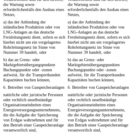
die Wartung sowie
die Wartung sowie
erforderlichenfalls den Ausbau eines
erforderlichenfalls den Ausbau eines
Netzes,
Netzes,
a) das der Anbindung der
a) das der Anbindung der
inländischen Produktion oder von
inländischen Produktion oder von
LNG-Anlagen an das deutsche
LNG-Anlagen an das deutsche
Fernleitungsnetz dient, sofern es sich
Fernleitungsnetz dient, sofern es sich
hierbei nicht um ein vorgelagertes
hierbei nicht um ein vorgelagertes
Rohrleitungsnetz im Sinne von
Rohrleitungsnetz im Sinne von
Nummer 39 handelt, oder
Nummer 39 handelt, oder
b) das an Grenz- oder
b) das an Grenz- oder
Marktgebietsübergangspunkten
Marktgebietsübergangspunkten
Buchungspunkte oder -zonen
Buchungspunkte oder -zonen
aufweist, für die Transportkunden
aufweist, für die Transportkunden
Kapazitäten buchen können,
Kapazitäten buchen können,
6. Betreiber von Gasspeicheranlagen
6. Betreiber von Gasspeicheranlagen
natürliche oder juristische Personen
natürliche oder juristische Personen
oder rechtlich unselbständige
oder rechtlich unselbständige
Organisationseinheiten eines
Organisationseinheiten eines
Energieversorgungsunternehmens,
Energieversorgungsunternehmens,
die die Aufgabe der Speicherung
die die Aufgabe der Speicherung
von Erdgas wahrnehmen und für
von Erdgas wahrnehmen und für
den Betrieb einer Gasspeicheranlage
den Betrieb einer Gasspeicheranlage
verantwortlich sind,
verantwortlich sind,