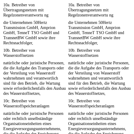
10a. Betreiber von
10a. Betreiber von
Übertragungsnetzen mit
Übertragungsnetzen mit
Regelzonenverantwortu ng
Regelzonenverantwortu ng
die Unternehmen 50Hertz
die Unternehmen 50Hertz
Transmission GmbH, Amprion
Transmission GmbH, Amprion
GmbH, TenneT TSO GmbH und
GmbH, TenneT TSO GmbH und
TransnetBW GmbH sowie ihre
TransnetBW GmbH sowie ihre
Rechtsnachfolger,
Rechtsnachfolger,
10b. Betreiber von
10b. Betreiber von
Wasserstoffnetzen
Wasserstoffnetzen
natürliche oder juristische Personen,
natürliche oder juristische Personen,
die die Aufgabe des Transports oder
die die Aufgabe des Transports oder
der Verteilung von Wasserstoff
der Verteilung von Wasserstoff
wahrnehmen und verantwortlich
wahrnehmen und verantwortlich
sind für den Betrieb, die Wartung
sind für den Betrieb, die Wartung
sowie erforderlichenfalls den Ausbau
sowie erforderlichenfalls den Ausbau
des Wasserstoffnetzes,
des Wasserstoffnetzes,
10c. Betreiber von
10c. Betreiber von
Wasserstoffspeicheranlagen
Wasserstoffspeicheranlagen
natürliche oder juristische Personen
natürliche oder juristische Personen
oder rechtlich unselbständige
oder rechtlich unselbständige
Organisationseinheiten eines
Organisationseinheiten eines
Energieversorgungsunternehmens,
Energieversorgungsunternehmens,
die die Aufgabe der Speicherung
die die Aufgabe der Speicherung