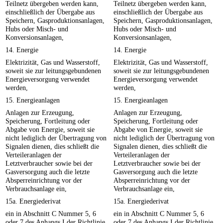
Teilnetz übergeben werden kann,
Teilnetz übergeben werden kann,
einschließlich der Übergabe aus
einschließlich der Übergabe aus
Speichern, Gasproduktionsanlagen,
Speichern, Gasproduktionsanlagen,
Hubs oder Misch- und
Hubs oder Misch- und
Konversionsanlagen,
Konversionsanlagen,
14. Energie
14. Energie
Elektrizität, Gas und Wasserstoff,
Elektrizität, Gas und Wasserstoff,
soweit sie zur leitungsgebundenen
soweit sie zur leitungsgebundenen
Energieversorgung verwendet
Energieversorgung verwendet
werden,
werden,
15. Energieanlagen
15. Energieanlagen
Anlagen zur Erzeugung,
Anlagen zur Erzeugung,
Speicherung, Fortleitung oder
Speicherung, Fortleitung oder
Abgabe von Energie, soweit sie
Abgabe von Energie, soweit sie
nicht lediglich der Übertragung von
nicht lediglich der Übertragung von
Signalen dienen, dies schließt die
Signalen dienen, dies schließt die
Verteileranlagen der
Verteileranlagen der
Letztverbraucher sowie bei der
Letztverbraucher sowie bei der
Gasversorgung auch die letzte
Gasversorgung auch die letzte
Absperreinrichtung vor der
Absperreinrichtung vor der
Verbrauchsanlage ein,
Verbrauchsanlage ein,
15a. Energiederivat
15a. Energiederivat
ein in Abschnitt C Nummer 5, 6
ein in Abschnitt C Nummer 5, 6
oder 7 des Anhangs I der Richtlinie
oder 7 des Anhangs I der Richtlinie