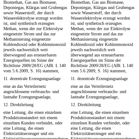
Biomethan, Gas aus Biomasse,
Biomethan, Gas aus Biomasse,
Deponiegas, Klärgas und Grubengas
Deponiegas, Klärgas und Grubengas
sowie Wasserstoff, der durch
sowie Wasserstoff, der durch
Wasserelektrolyse erzeugt worden
Wasserelektrolyse erzeugt worden
ist, und synthetisch erzeugtes
ist, und synthetisch erzeugtes
Methan, wenn der zur Elektrolyse
Methan, wenn der zur Elektrolyse
eingesetzte Strom und das zur
eingesetzte Strom und das zur
Methanisierung eingesetzte
Methanisierung eingesetzte
Kohlendioxid oder Kohlenmonoxid
Kohlendioxid oder Kohlenmonoxid
jeweils nachweislich weit
jeweils nachweislich weit
überwiegend aus erneuerbaren
überwiegend aus erneuerbaren
Energiequellen im Sinne der
Energiequellen im Sinne der
Richtlinie 2009/28/EG (ABl. L 140
Richtlinie 2009/28/EG (ABl. L 140
vom 5.6.2009, S. 16) stammen,
vom 5.6.2009, S. 16) stammen,
11. dezentrale Erzeugungsanlage
11. dezentrale Erzeugungsanlage
eine an das Verteilernetz
eine an das Verteilernetz
angeschlossene verbrauchs- und
angeschlossene verbrauchs- und
lastnahe Erzeugungsanlage,
lastnahe Erzeugungsanlage,
12. Direktleitung
12. Direktleitung
eine Leitung, die einen einzelnen
eine Leitung, die einen einzelnen
Produktionsstandort mit einem
Produktionsstandort mit einem
einzelnen Kunden verbindet, oder
einzelnen Kunden verbindet, oder
eine Leitung, die einen
eine Leitung, die einen
Elektrizitätserzeuger und ein
Elektrizitätserzeuger und ein
Elektrizitätsversorgungsunternehmen
Elektrizitätsversorgungsunternehmen