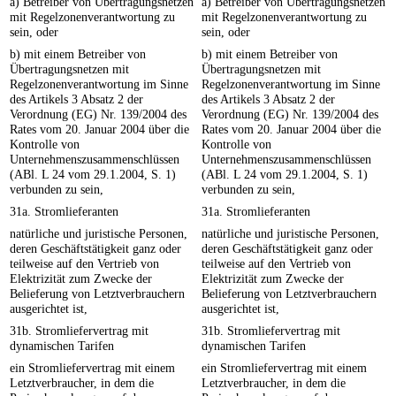
a) Betreiber von Übertragungsnetzen
a) Betreiber von Übertragungsnetzen
mit Regelzonenverantwortung zu
mit Regelzonenverantwortung zu
sein, oder
sein, oder
b) mit einem Betreiber von
b) mit einem Betreiber von
Übertragungsnetzen mit
Übertragungsnetzen mit
Regelzonenverantwortung im Sinne
Regelzonenverantwortung im Sinne
des Artikels 3 Absatz 2 der
des Artikels 3 Absatz 2 der
Verordnung (EG) Nr. 139/2004 des
Verordnung (EG) Nr. 139/2004 des
Rates vom 20. Januar 2004 über die
Rates vom 20. Januar 2004 über die
Kontrolle von
Kontrolle von
Unternehmenszusammenschlüssen
Unternehmenszusammenschlüssen
(ABl. L 24 vom 29.1.2004, S. 1)
(ABl. L 24 vom 29.1.2004, S. 1)
verbunden zu sein,
verbunden zu sein,
31a. Stromlieferanten
31a. Stromlieferanten
natürliche und juristische Personen,
natürliche und juristische Personen,
deren Geschäftstätigkeit ganz oder
deren Geschäftstätigkeit ganz oder
teilweise auf den Vertrieb von
teilweise auf den Vertrieb von
Elektrizität zum Zwecke der
Elektrizität zum Zwecke der
Belieferung von Letztverbrauchern
Belieferung von Letztverbrauchern
ausgerichtet ist,
ausgerichtet ist,
31b. Stromliefervertrag mit
31b. Stromliefervertrag mit
dynamischen Tarifen
dynamischen Tarifen
ein Stromliefervertrag mit einem
ein Stromliefervertrag mit einem
Letztverbraucher, in dem die
Letztverbraucher, in dem die