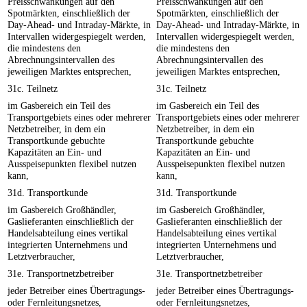
Preisschwankungen auf den
Preisschwankungen auf den
Spotmärkten, einschließlich der
Spotmärkten, einschließlich der
Day-Ahead- und Intraday-Märkte, in
Day-Ahead- und Intraday-Märkte, in
Intervallen widergespiegelt werden,
Intervallen widergespiegelt werden,
die mindestens den
die mindestens den
Abrechnungsintervallen des
Abrechnungsintervallen des
jeweiligen Marktes entsprechen,
jeweiligen Marktes entsprechen,
31c. Teilnetz
31c. Teilnetz
im Gasbereich ein Teil des
im Gasbereich ein Teil des
Transportgebiets eines oder mehrerer
Transportgebiets eines oder mehrerer
Netzbetreiber, in dem ein
Netzbetreiber, in dem ein
Transportkunde gebuchte
Transportkunde gebuchte
Kapazitäten an Ein- und
Kapazitäten an Ein- und
Ausspeisepunkten flexibel nutzen
Ausspeisepunkten flexibel nutzen
kann,
kann,
31d. Transportkunde
31d. Transportkunde
im Gasbereich Großhändler,
im Gasbereich Großhändler,
Gaslieferanten einschließlich der
Gaslieferanten einschließlich der
Handelsabteilung eines vertikal
Handelsabteilung eines vertikal
integrierten Unternehmens und
integrierten Unternehmens und
Letztverbraucher,
Letztverbraucher,
31e. Transportnetzbetreiber
31e. Transportnetzbetreiber
jeder Betreiber eines Übertragungs-
jeder Betreiber eines Übertragungs-
oder Fernleitungsnetzes,
oder Fernleitungsnetzes,