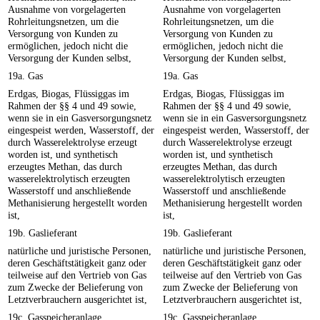
Ausnahme von vorgelagerten
Ausnahme von vorgelagerten
Rohrleitungsnetzen, um die
Rohrleitungsnetzen, um die
Versorgung von Kunden zu
Versorgung von Kunden zu
ermöglichen, jedoch nicht die
ermöglichen, jedoch nicht die
Versorgung der Kunden selbst,
Versorgung der Kunden selbst,
19a. Gas
19a. Gas
Erdgas, Biogas, Flüssiggas im
Erdgas, Biogas, Flüssiggas im
Rahmen der §§ 4 und 49 sowie,
Rahmen der §§ 4 und 49 sowie,
wenn sie in ein Gasversorgungsnetz
wenn sie in ein Gasversorgungsnetz
eingespeist werden, Wasserstoff, der
eingespeist werden, Wasserstoff, der
durch Wasserelektrolyse erzeugt
durch Wasserelektrolyse erzeugt
worden ist, und synthetisch
worden ist, und synthetisch
erzeugtes Methan, das durch
erzeugtes Methan, das durch
wasserelektrolytisch erzeugten
wasserelektrolytisch erzeugten
Wasserstoff und anschließende
Wasserstoff und anschließende
Methanisierung hergestellt worden
Methanisierung hergestellt worden
ist,
ist,
19b. Gaslieferant
19b. Gaslieferant
natürliche und juristische Personen,
natürliche und juristische Personen,
deren Geschäftstätigkeit ganz oder
deren Geschäftstätigkeit ganz oder
teilweise auf den Vertrieb von Gas
teilweise auf den Vertrieb von Gas
zum Zwecke der Belieferung von
zum Zwecke der Belieferung von
Letztverbrauchern ausgerichtet ist,
Letztverbrauchern ausgerichtet ist,
19c. Gasspeicheranlage
19c. Gasspeicheranlage