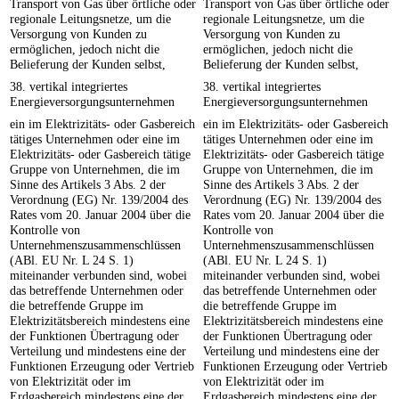
Transport von Gas über örtliche oder
Transport von Gas über örtliche oder
regionale Leitungsnetze, um die
regionale Leitungsnetze, um die
Versorgung von Kunden zu
Versorgung von Kunden zu
ermöglichen, jedoch nicht die
ermöglichen, jedoch nicht die
Belieferung der Kunden selbst,
Belieferung der Kunden selbst,
38. vertikal integriertes
38. vertikal integriertes
Energieversorgungsunternehmen
Energieversorgungsunternehmen
ein im Elektrizitäts- oder Gasbereich
ein im Elektrizitäts- oder Gasbereich
tätiges Unternehmen oder eine im
tätiges Unternehmen oder eine im
Elektrizitäts- oder Gasbereich tätige
Elektrizitäts- oder Gasbereich tätige
Gruppe von Unternehmen, die im
Gruppe von Unternehmen, die im
Sinne des Artikels 3 Abs. 2 der
Sinne des Artikels 3 Abs. 2 der
Verordnung (EG) Nr. 139/2004 des
Verordnung (EG) Nr. 139/2004 des
Rates vom 20. Januar 2004 über die
Rates vom 20. Januar 2004 über die
Kontrolle von
Kontrolle von
Unternehmenszusammenschlüssen
Unternehmenszusammenschlüssen
(ABl. EU Nr. L 24 S. 1)
(ABl. EU Nr. L 24 S. 1)
miteinander verbunden sind, wobei
miteinander verbunden sind, wobei
das betreffende Unternehmen oder
das betreffende Unternehmen oder
die betreffende Gruppe im
die betreffende Gruppe im
Elektrizitätsbereich mindestens eine
Elektrizitätsbereich mindestens eine
der Funktionen Übertragung oder
der Funktionen Übertragung oder
Verteilung und mindestens eine der
Verteilung und mindestens eine der
Funktionen Erzeugung oder Vertrieb
Funktionen Erzeugung oder Vertrieb
von Elektrizität oder im
von Elektrizität oder im
Erdgasbereich mindestens eine der
Erdgasbereich mindestens eine der