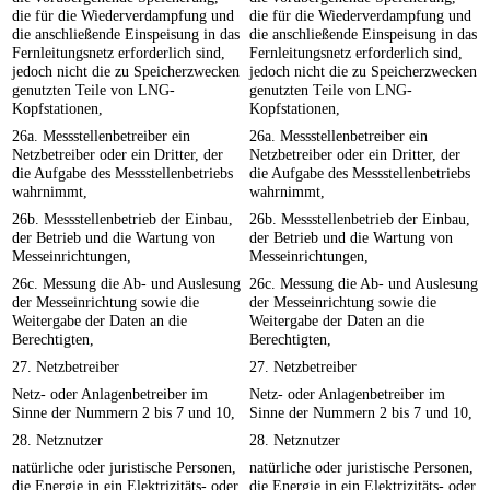
die für die Wiederverdampfung und
die für die Wiederverdampfung und
die anschließende Einspeisung in das
die anschließende Einspeisung in das
Fernleitungsnetz erforderlich sind,
Fernleitungsnetz erforderlich sind,
jedoch nicht die zu Speicherzwecken
jedoch nicht die zu Speicherzwecken
genutzten Teile von LNG-
genutzten Teile von LNG-
Kopfstationen,
Kopfstationen,
26a. Messstellenbetreiber ein
26a. Messstellenbetreiber ein
Netzbetreiber oder ein Dritter, der
Netzbetreiber oder ein Dritter, der
die Aufgabe des Messstellenbetriebs
die Aufgabe des Messstellenbetriebs
wahrnimmt,
wahrnimmt,
26b. Messstellenbetrieb der Einbau,
26b. Messstellenbetrieb der Einbau,
der Betrieb und die Wartung von
der Betrieb und die Wartung von
Messeinrichtungen,
Messeinrichtungen,
26c. Messung die Ab- und Auslesung
26c. Messung die Ab- und Auslesung
der Messeinrichtung sowie die
der Messeinrichtung sowie die
Weitergabe der Daten an die
Weitergabe der Daten an die
Berechtigten,
Berechtigten,
27. Netzbetreiber
27. Netzbetreiber
Netz- oder Anlagenbetreiber im
Netz- oder Anlagenbetreiber im
Sinne der Nummern 2 bis 7 und 10,
Sinne der Nummern 2 bis 7 und 10,
28. Netznutzer
28. Netznutzer
natürliche oder juristische Personen,
natürliche oder juristische Personen,
die Energie in ein Elektrizitäts- oder
die Energie in ein Elektrizitäts- oder