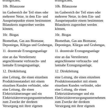
ermöglichen,
ermöglichen,
10b. Bilanzzone
10b. Bilanzzone
im Gasbereich der Teil eines oder
im Gasbereich der Teil eines oder
mehrerer Netze, in dem Ein- und
mehrerer Netze, in dem Ein- und
Ausspeisepunkte einem bestimmten
Ausspeisepunkte einem bestimmten
Bilanzkreis zugeordnet werden
Bilanzkreis zugeordnet werden
können,
können,
10c. Biogas
10c. Biogas
Biomethan, Gas aus Biomasse,
Biomethan, Gas aus Biomasse,
Deponiegas, Klärgas und Grubengas,
Deponiegas, Klärgas und Grubengas,
11. dezentrale Erzeugungsanlage
11. dezentrale Erzeugungsanlage
eine an das Verteilernetz
eine an das Verteilernetz
angeschlossene verbrauchs- und
angeschlossene verbrauchs- und
lastnahe Erzeugungsanlage,
lastnahe Erzeugungsanlage,
12. Direktleitung
12. Direktleitung
eine Leitung, die einen einzelnen
eine Leitung, die einen einzelnen
Produktionsstandort mit einem
Produktionsstandort mit einem
einzelnen Kunden verbindet, oder
einzelnen Kunden verbindet, oder
eine Leitung, die einen
eine Leitung, die einen
Elektrizitätserzeuger und ein
Elektrizitätserzeuger und ein
Elektrizitätsversorgungsunternehmen
Elektrizitätsversorgungsunternehmen
zum Zwecke der direkten
zum Zwecke der direkten
Versorgung mit ihrer eigenen
Versorgung mit ihrer eigenen