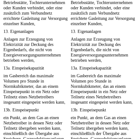
Betriebsstätte, Tochterunternehmen
Betriebsstätte, Tochterunternehmen
oder Kunden verbindet, oder eine
oder Kunden verbindet, oder eine
zusätzlich zum Verbundnetz
zusätzlich zum Verbundnetz
errichtete Gasleitung zur Versorgung
errichtete Gasleitung zur Versorgung
einzelner Kunden,
einzelner Kunden,
13. Eigenanlagen
13. Eigenanlagen
Anlagen zur Erzeugung von
Anlagen zur Erzeugung von
Elektrizität zur Deckung des
Elektrizität zur Deckung des
Eigenbedarfs, die nicht von
Eigenbedarfs, die nicht von
Energieversorgungsunternehmen
Energieversorgungsunternehmen
betrieben werden,
betrieben werden,
13a. Einspeisekapazität
13a. Einspeisekapazität
im Gasbereich das maximale
im Gasbereich das maximale
Volumen pro Stunde in
Volumen pro Stunde in
Normkubikmeter, das an einem
Normkubikmeter, das an einem
Einspeisepunkt in ein Netz oder
Einspeisepunkt in ein Netz oder
Teilnetz eines Netzbetreibers
Teilnetz eines Netzbetreibers
insgesamt eingespeist werden kann,
insgesamt eingespeist werden kann,
13b. Einspeisepunkt
13b. Einspeisepunkt
ein Punkt, an dem Gas an einen
ein Punkt, an dem Gas an einen
Netzbetreiber in dessen Netz oder
Netzbetreiber in dessen Netz oder
Teilnetz übergeben werden kann,
Teilnetz übergeben werden kann,
einschließlich der Übergabe aus
einschließlich der Übergabe aus
Speichern, Gasproduktionsanlagen,
Speichern, Gasproduktionsanlagen,