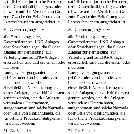
natürliche und juristische Personen,
natürliche und juristische Personen,
deren Geschäftstätigkeit ganz oder
deren Geschäftstätigkeit ganz oder
teilweise auf den Vertrieb von Gas
teilweise auf den Vertrieb von Gas
zum Zwecke der Belieferung von
zum Zwecke der Belieferung von
Letztverbrauchern ausgerichtet ist,
Letztverbrauchern ausgerichtet ist,
20. Gasversorgungsnetze
20. Gasversorgungsnetze
alle Fernleitungsnetze,
alle Fernleitungsnetze,
Gasverteilernetze, LNG-Anlagen
Gasverteilernetze, LNG-Anlagen
oder Speicheranlagen, die für den
oder Speicheranlagen, die für den
Zugang zur Fernleitung, zur
Zugang zur Fernleitung, zur
Verteilung und zu LNG-Anlagen
Verteilung und zu LNG-Anlagen
erforderlich sind und die einem oder
erforderlich sind und die einem oder
mehreren
mehreren
Energieversorgungsunternehmen
Energieversorgungsunternehmen
gehören oder von ihm oder von
gehören oder von ihm oder von
ihnen betrieben werden,
ihnen betrieben werden,
einschließlich Netzpufferung und
einschließlich Netzpufferung und
seiner Anlagen, die zu Hilfsdiensten
seiner Anlagen, die zu Hilfsdiensten
genutzt werden, und der Anlagen
genutzt werden, und der Anlagen
verbundener Unternehmen,
verbundener Unternehmen,
ausgenommen sind solche Netzteile
ausgenommen sind solche Netzteile
oder Teile von Einrichtungen, die
oder Teile von Einrichtungen, die
für örtliche Produktionstätigkeiten
für örtliche Produktionstätigkeiten
verwendet werden,
verwendet werden,
21. Großhändler
21. Großhändler