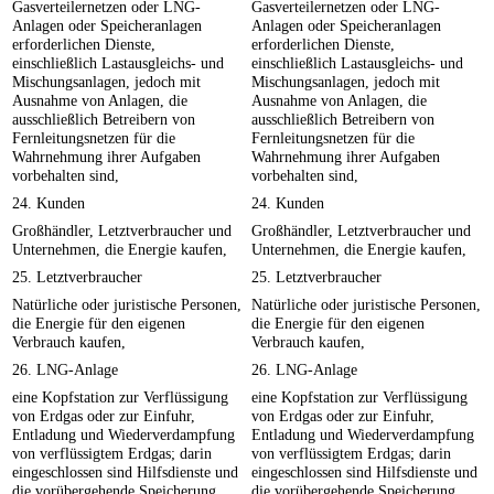
Gasverteilernetzen oder LNG-
Gasverteilernetzen oder LNG-
Anlagen oder Speicheranlagen
Anlagen oder Speicheranlagen
erforderlichen Dienste,
erforderlichen Dienste,
einschließlich Lastausgleichs- und
einschließlich Lastausgleichs- und
Mischungsanlagen, jedoch mit
Mischungsanlagen, jedoch mit
Ausnahme von Anlagen, die
Ausnahme von Anlagen, die
ausschließlich Betreibern von
ausschließlich Betreibern von
Fernleitungsnetzen für die
Fernleitungsnetzen für die
Wahrnehmung ihrer Aufgaben
Wahrnehmung ihrer Aufgaben
vorbehalten sind,
vorbehalten sind,
24. Kunden
24. Kunden
Großhändler, Letztverbraucher und
Großhändler, Letztverbraucher und
Unternehmen, die Energie kaufen,
Unternehmen, die Energie kaufen,
25. Letztverbraucher
25. Letztverbraucher
Natürliche oder juristische Personen,
Natürliche oder juristische Personen,
die Energie für den eigenen
die Energie für den eigenen
Verbrauch kaufen,
Verbrauch kaufen,
26. LNG-Anlage
26. LNG-Anlage
eine Kopfstation zur Verflüssigung
eine Kopfstation zur Verflüssigung
von Erdgas oder zur Einfuhr,
von Erdgas oder zur Einfuhr,
Entladung und Wiederverdampfung
Entladung und Wiederverdampfung
von verflüssigtem Erdgas; darin
von verflüssigtem Erdgas; darin
eingeschlossen sind Hilfsdienste und
eingeschlossen sind Hilfsdienste und
die vorübergehende Speicherung,
die vorübergehende Speicherung,