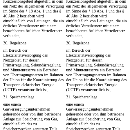
Konzessionsgebiet abgestellt, in dem
Konzessionsgebiet abgestellt, in dem
ein Netz der allgemeinen Versorgung
ein Netz der allgemeinen Versorgung
im Sinne des § 18 Abs. 1 und des §
im Sinne des § 18 Abs. 1 und des §
46 Abs. 2 betrieben wird
46 Abs. 2 betrieben wird
einschließlich von Leitungen, die ein
einschließlich von Leitungen, die ein
örtliches Verteilernetz mit einem
örtliches Verteilernetz mit einem
benachbarten örtlichen Verteilernetz
benachbarten örtlichen Verteilernetz
verbinden,
verbinden,
30. Regelzone
30. Regelzone
im Bereich der
im Bereich der
Elektrizitätsversorgung das
Elektrizitätsversorgung das
Netzgebiet, für dessen
Netzgebiet, für dessen
Primärregelung, Sekundärregelung
Primärregelung, Sekundärregelung
und Minutenreserve ein Betreiber
und Minutenreserve ein Betreiber
von Übertragungsnetzen im Rahmen
von Übertragungsnetzen im Rahmen
der Union für die Koordinierung des
der Union für die Koordinierung des
Transports elektrischer Energie
Transports elektrischer Energie
(UCTE) verantwortlich ist,
(UCTE) verantwortlich ist,
31. Speicheranlage
31. Speicheranlage
eine einem
eine einem
Gasversorgungsunternehmen
Gasversorgungsunternehmen
gehörende oder von ihm betriebene
gehörende oder von ihm betriebene
Anlage zur Speicherung von Gas,
Anlage zur Speicherung von Gas,
einschließlich des zu
einschließlich des zu
Speicherzwecken genutzten Teils
Speicherzwecken genutzten Teils