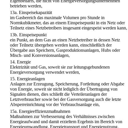
Eigenbedarfs, die nicht von Energieversorgungsunternehmen
betrieben werden,
13a.
Einspeisekapazität
im Gasbereich das maximale Volumen pro Stunde in
Normkubikmeter, das an einem Einspeisepunkt in ein Netz oder
Teilnetz eines Netzbetreibers insgesamt eingespeist werden kann,
13b.
Einspeisepunkt
ein Punkt, an dem Gas an einen Netzbetreiber in dessen Netz
oder Teilnetz übergeben werden kann, einschließlich der
Übergabe aus Speichern, Gasproduktionsanlagen, Hubs oder
Misch- und Konversionsanlagen,
14.
Energie
Elektrizität und Gas, soweit sie zur leitungsgebundenen
Energieversorgung verwendet werden,
15.
Energieanlagen
Anlagen zur Erzeugung, Speicherung, Fortleitung oder Abgabe
von Energie, soweit sie nicht lediglich der Übertragung von
Signalen dienen, dies schließt die Verteileranlagen der
Letztverbraucher sowie bei der Gasversorgung auch die letzte
Absperreinrichtung vor der Verbrauchsanlage ein,
15a.
Energieeffizienzmaßnahmen
Maßnahmen zur Verbesserung des Verhältnisses zwischen
Energieaufwand und damit erzieltem Ergebnis im Bereich von
Energieumwandlung, Energietransport und Energienutzung,