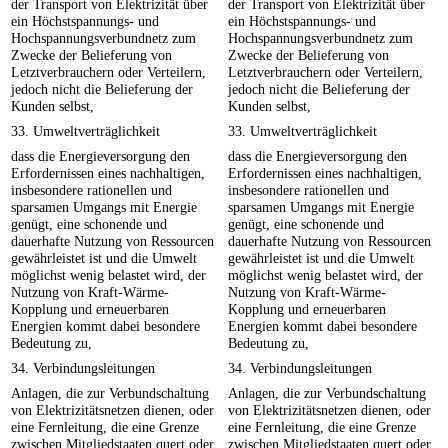
der Transport von Elektrizität über
der Transport von Elektrizität über
ein Höchstspannungs- und
ein Höchstspannungs- und
Hochspannungsverbundnetz zum
Hochspannungsverbundnetz zum
Zwecke der Belieferung von
Zwecke der Belieferung von
Letztverbrauchern oder Verteilern,
Letztverbrauchern oder Verteilern,
jedoch nicht die Belieferung der
jedoch nicht die Belieferung der
Kunden selbst,
Kunden selbst,
33. Umweltverträglichkeit
33. Umweltverträglichkeit
dass die Energieversorgung den
dass die Energieversorgung den
Erfordernissen eines nachhaltigen,
Erfordernissen eines nachhaltigen,
insbesondere rationellen und
insbesondere rationellen und
sparsamen Umgangs mit Energie
sparsamen Umgangs mit Energie
genügt, eine schonende und
genügt, eine schonende und
dauerhafte Nutzung von Ressourcen
dauerhafte Nutzung von Ressourcen
gewährleistet ist und die Umwelt
gewährleistet ist und die Umwelt
möglichst wenig belastet wird, der
möglichst wenig belastet wird, der
Nutzung von Kraft-Wärme-
Nutzung von Kraft-Wärme-
Kopplung und erneuerbaren
Kopplung und erneuerbaren
Energien kommt dabei besondere
Energien kommt dabei besondere
Bedeutung zu,
Bedeutung zu,
34. Verbindungsleitungen
34. Verbindungsleitungen
Anlagen, die zur Verbundschaltung
Anlagen, die zur Verbundschaltung
von Elektrizitätsnetzen dienen, oder
von Elektrizitätsnetzen dienen, oder
eine Fernleitung, die eine Grenze
eine Fernleitung, die eine Grenze
zwischen Mitgliedstaaten quert oder
zwischen Mitgliedstaaten quert oder