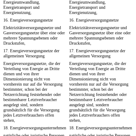
Energieumwandlung,
Energieumwandlung,
Energietransport und
Energietransport und
Energienutzung,
Energienutzung,
16. Energieversorgungsnetze
16. Energieversorgungsnetze
Elektrizitätsversorgungsnetze und
Elektrizitätsversorgungsnetze und
Gasversorgungsnetze über eine oder
Gasversorgungsnetze über eine oder
mehrere Spannungsebenen oder
mehrere Spannungsebenen oder
Druckstufen,
Druckstufen,
17. Energieversorgungsnetze der
17. Energieversorgungsnetze der
allgemeinen Versorgung
allgemeinen Versorgung
Energieversorgungsnetze, die der
Energieversorgungsnetze, die der
Verteilung von Energie an Dritte
Verteilung von Energie an Dritte
dienen und von ihrer
dienen und von ihrer
Dimensionierung nicht von
Dimensionierung nicht von
vornherein nur auf die Versorgung
vornherein nur auf die Versorgung
bestimmter, schon bei der
bestimmter, schon bei der
Netzerrichtung feststehender oder
Netzerrichtung feststehender oder
bestimmbarer Letztverbraucher
bestimmbarer Letztverbraucher
ausgelegt sind, sondern
ausgelegt sind, sondern
grundsätzlich für die Versorgung
grundsätzlich für die Versorgung
jedes Letztverbrauchers offen
jedes Letztverbrauchers offen
stehen,
stehen,
18. Energieversorgungsunternehmen
18. Energieversorgungsunternehmen
natürliche oder juristische Personen,
natürliche oder juristische Personen,