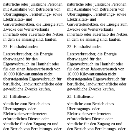
natürliche oder juristische Personen
natürliche oder juristische Personen
mit Ausnahme von Betreibern von
mit Ausnahme von Betreibern von
Übertragungs-, Fernleitungs- sowie
Übertragungs-, Fernleitungs- sowie
Elektrizitäts- und
Elektrizitäts- und
Gasverteilernetzen, die Energie zum
Gasverteilernetzen, die Energie zum
Zwecke des Weiterverkaufs
Zwecke des Weiterverkaufs
innerhalb oder außerhalb des Netzes,
innerhalb oder außerhalb des Netzes,
in dem sie ansässig sind, kaufen,
in dem sie ansässig sind, kaufen,
22. Haushaltskunden
22. Haushaltskunden
Letztverbraucher, die Energie
Letztverbraucher, die Energie
überwiegend für den
überwiegend für den
Eigenverbrauch im Haushalt oder
Eigenverbrauch im Haushalt oder
für den einen Jahresverbrauch von
für den einen Jahresverbrauch von
10.000 Kilowattstunden nicht
10.000 Kilowattstunden nicht
übersteigenden Eigenverbrauch für
übersteigenden Eigenverbrauch für
berufliche, landwirtschaftliche oder
berufliche, landwirtschaftliche oder
gewerbliche Zwecke kaufen,
gewerbliche Zwecke kaufen,
23. Hilfsdienste
23. Hilfsdienste
sämtliche zum Betrieb eines
sämtliche zum Betrieb eines
Übertragungs- oder
Übertragungs- oder
Elektrizitätsverteilernetzes
Elektrizitätsverteilernetzes
erforderlichen Dienste oder
erforderlichen Dienste oder
sämtliche für den Zugang zu und
sämtliche für den Zugang zu und
den Betrieb von Fernleitungs- oder
den Betrieb von Fernleitungs- oder