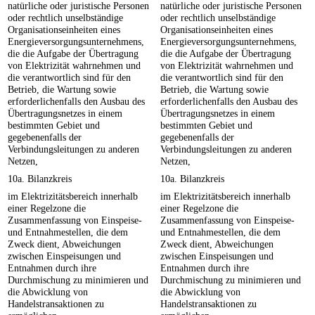
natürliche oder juristische Personen
natürliche oder juristische Personen
oder rechtlich unselbständige
oder rechtlich unselbständige
Organisationseinheiten eines
Organisationseinheiten eines
Energieversorgungsunternehmens,
Energieversorgungsunternehmens,
die die Aufgabe der Übertragung
die die Aufgabe der Übertragung
von Elektrizität wahrnehmen und
von Elektrizität wahrnehmen und
die verantwortlich sind für den
die verantwortlich sind für den
Betrieb, die Wartung sowie
Betrieb, die Wartung sowie
erforderlichenfalls den Ausbau des
erforderlichenfalls den Ausbau des
Übertragungsnetzes in einem
Übertragungsnetzes in einem
bestimmten Gebiet und
bestimmten Gebiet und
gegebenenfalls der
gegebenenfalls der
Verbindungsleitungen zu anderen
Verbindungsleitungen zu anderen
Netzen,
Netzen,
10a. Bilanzkreis
10a. Bilanzkreis
im Elektrizitätsbereich innerhalb
im Elektrizitätsbereich innerhalb
einer Regelzone die
einer Regelzone die
Zusammenfassung von Einspeise-
Zusammenfassung von Einspeise-
und Entnahmestellen, die dem
und Entnahmestellen, die dem
Zweck dient, Abweichungen
Zweck dient, Abweichungen
zwischen Einspeisungen und
zwischen Einspeisungen und
Entnahmen durch ihre
Entnahmen durch ihre
Durchmischung zu minimieren und
Durchmischung zu minimieren und
die Abwicklung von
die Abwicklung von
Handelstransaktionen zu
Handelstransaktionen zu