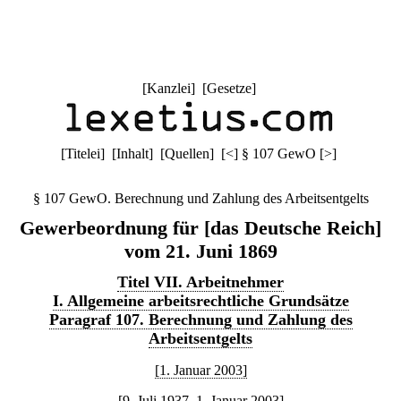
[
Kanzlei
] [
Gesetze
]
[
Titelei
] [
Inhalt
] [
Quellen
]
[
<
]
§ 107 GewO
[
>
]
§ 107 GewO. Berechnung und Zahlung des Arbeitsentgelts
Gewerbeordnung für [das Deutsche Reich]
vom 21. Juni 1869
Titel VII. Arbeitnehmer
I. Allgemeine arbeitsrechtliche Grundsätze
Paragraf 107. Berechnung und Zahlung des
Arbeitsentgelts
[1. Januar 2003]
[9. Juli 1937–1. Januar 2003]