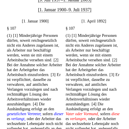
[1. Januar 1900–9. Juli 1937]
[1. Januar 1900]
[1. April 1892]
§ 107
§ 107
(1) [1] Minderjährige Personen
(1) [1] Minderjährige Personen
dürfen, soweit reichsgesetzlich
dürfen, soweit reichsgesetzlich
nicht ein Anderes zugelassen ist,
nicht ein Anderes zugelassen ist,
als Arbeiter nur beschäftigt
als Arbeiter nur beschäftigt
werden, wenn sie mit einem
werden, wenn sie mit einem
Arbeitsbuche versehen sind. [2]
Arbeitsbuche versehen sind. [2]
Bei der Annahme solcher Arbeiter
Bei der Annahme solcher Arbeiter
hat der Arbeitgeber das
hat der Arbeitgeber das
Arbeitsbuch einzufordern. [3] Er
Arbeitsbuch einzufordern. [3] Er
ist verpflichtet, dasselbe zu
ist verpflichtet, dasselbe zu
verwahren, auf amtliches
verwahren, auf amtliches
Verlangen vorzulegen und nach
Verlangen vorzulegen und nach
rechtmäßiger Lösung des
rechtmäßiger Lösung des
Arbeitsverhältnisses wieder
Arbeitsverhältnisses wieder
auszuhändigen. [4] Die
auszuhändigen. [4] Die
Aushändigung erfolgt an den
Aushändigung erfolgt an den
gesetzlichen Vertreter,
sofern
dieser
Vater oder Vormund,
sofern
diese
es
verlangt,
oder der Arbeiter das
es
verlangen,
oder der Arbeiter
sechszehnte Lebensjahr noch nicht
das sechszehnte Lebensjahr noch
vollendet hat, anderenfalls an den
nicht vollendet hat, anderenfalls