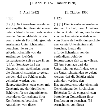
[1. April 1912–1. Januar 1978]
[1. April 1912]
[1. Oktober 1900]
§ 120
§ 120
(1) [1] Die Gewerbeunternehmer
(1) [1] Die Gewerbeunternehmer
sind verpflichtet, ihren Arbeitern
sind verpflichtet, ihren Arbeitern
unter achtzehn Jahren, welche eine
unter achtzehn Jahren, welche eine
von der Gemeindebehörde oder
von der Gemeindebehörde oder
vom Staate als Fortbildungsschule
vom Staate als Fortbildungsschule
anerkannte Unterrichtsanstalt
anerkannte Unterrichtsanstalt
besuchen, hierzu die
besuchen, hierzu die
erforderlichenfalls von der
erforderlichenfalls von der
zuständigen Behörde
zuständigen Behörde
festzusetzende Zeit zu gewähren.
festzusetzende Zeit zu gewähren.
[2] Am Sonntage darf der
[2] Am Sonntage darf der
Unterricht nur stattfinden, wenn
Unterricht nur stattfinden, wenn
die Unterrichtsstunden so gelegt
die Unterrichtsstunden so gelegt
werden, daß die Schüler nicht
werden, daß die Schüler nicht
gehindert werden, den
gehindert werden, den
Hauptgottesdienst oder einen mit
Hauptgottesdienst oder einen mit
Genehmigung der kirchlichen
Genehmigung der kirchlichen
Behörden für sie eingerichteten
Behörden für sie eingerichteten
besonderen Gottesdienst ihrer
besonderen Gottesdienst ihrer
Konfession zu besuchen. [3]
Konfession zu besuchen. [3]
Ausnahmen von dieser
Ausnahmen von dieser