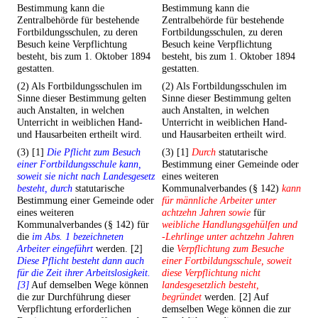
Bestimmung kann die
Bestimmung kann die
Zentralbehörde für bestehende
Zentralbehörde für bestehende
Fortbildungsschulen, zu deren
Fortbildungsschulen, zu deren
Besuch keine Verpflichtung
Besuch keine Verpflichtung
besteht, bis zum 1. Oktober 1894
besteht, bis zum 1. Oktober 1894
gestatten.
gestatten.
(2) Als Fortbildungsschulen im
(2) Als Fortbildungsschulen im
Sinne dieser Bestimmung gelten
Sinne dieser Bestimmung gelten
auch Anstalten, in welchen
auch Anstalten, in welchen
Unterricht in weiblichen Hand-
Unterricht in weiblichen Hand-
und Hausarbeiten ertheilt wird.
und Hausarbeiten ertheilt wird.
(3) [1]
Die Pflicht zum Besuch
(3) [1]
Durch
statutarische
einer Fortbildungsschule kann,
Bestimmung einer Gemeinde oder
soweit sie nicht nach Landesgesetz
eines weiteren
besteht, durch
statutarische
Kommunalverbandes (§ 142)
kann
Bestimmung einer Gemeinde oder
für männliche Arbeiter unter
eines weiteren
achtzehn Jahren sowie
für
Kommunalverbandes (§ 142) für
weibliche Handlungsgehülfen und
die
im Abs. 1 bezeichneten
-Lehrlinge unter achtzehn Jahren
Arbeiter eingeführt
werden. [2]
die
Verpflichtung zum Besuche
Diese Pflicht besteht dann auch
einer Fortbildungsschule, soweit
für die Zeit ihrer Arbeitslosigkeit.
diese Verpflichtung nicht
[3]
Auf demselben Wege können
landesgesetzlich besteht,
die zur Durchführung dieser
begründet
werden. [2] Auf
Verpflichtung erforderlichen
demselben Wege können die zur