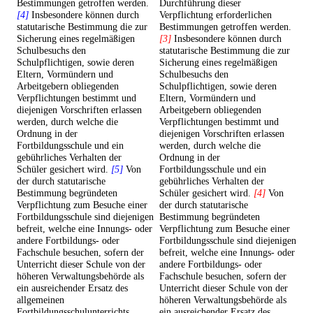
Bestimmungen getroffen werden.
Durchführung dieser
[4]
Insbesondere können durch
Verpflichtung erforderlichen
statutarische Bestimmung die zur
Bestimmungen getroffen werden.
Sicherung eines regelmäßigen
[3]
Insbesondere können durch
Schulbesuchs den
statutarische Bestimmung die zur
Schulpflichtigen, sowie deren
Sicherung eines regelmäßigen
Eltern, Vormündern und
Schulbesuchs den
Arbeitgebern obliegenden
Schulpflichtigen, sowie deren
Verpflichtungen bestimmt und
Eltern, Vormündern und
diejenigen Vorschriften erlassen
Arbeitgebern obliegenden
werden, durch welche die
Verpflichtungen bestimmt und
Ordnung in der
diejenigen Vorschriften erlassen
Fortbildungsschule und ein
werden, durch welche die
gebührliches Verhalten der
Ordnung in der
Schüler gesichert wird.
[5]
Von
Fortbildungsschule und ein
der durch statutarische
gebührliches Verhalten der
Bestimmung begründeten
Schüler gesichert wird.
[4]
Von
Verpflichtung zum Besuche einer
der durch statutarische
Fortbildungsschule sind diejenigen
Bestimmung begründeten
befreit, welche eine Innungs- oder
Verpflichtung zum Besuche einer
andere Fortbildungs- oder
Fortbildungsschule sind diejenigen
Fachschule besuchen, sofern der
befreit, welche eine Innungs- oder
Unterricht dieser Schule von der
andere Fortbildungs- oder
höheren Verwaltungsbehörde als
Fachschule besuchen, sofern der
ein ausreichender Ersatz des
Unterricht dieser Schule von der
allgemeinen
höheren Verwaltungsbehörde als
Fortbildungsschulunterrichts
ein ausreichender Ersatz des