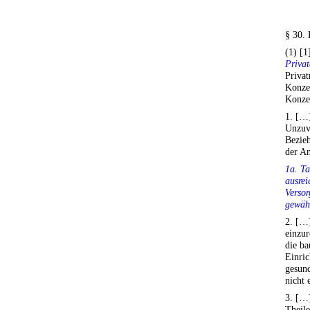
§ 30. 
(1) [
Privat
Privat
Konzes
Konzes
1. […]
Unzuve
Bezie
der An
1a. Ta
ausrei
Versor
gewähr
2. […
einzu
die ba
Einric
gesund
nicht 
3. […]
Theile