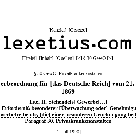
[
Kanzlei
] [
Gesetze
]
[
Titelei
] [
Inhalt
] [
Quellen
]
[
<
]
§ 30 GewO
[
>
]
§ 30 GewO. Privatkrankenanstalten
rbeordnung für [das Deutsche Reich] vom 21.
1869
Titel II. Stehende[s] Gewerbe[…]
. Erforderniß besonderer [Überwachung oder] Genehmig
werbetreibende, [die] einer besonderen Genehmigung be
Paragraf 30. Privatkrankenanstalten
[1. Juli 1990]