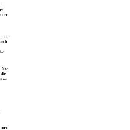
nd
er
 oder
n oder
durch
r
ke
d über
 die
n zu
,
hmers