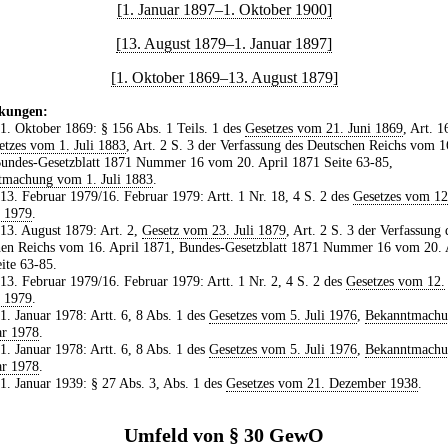
[1. Januar 1897–1. Oktober 1900]
[13. August 1879–1. Januar 1897]
[1. Oktober 1869–13. August 1879]
kungen:
 1. Oktober 1869: § 156 Abs. 1 Teils. 1 des
Gesetzes vom 21. Juni 1869
, Art. 1
etzes vom 1. Juli 1883
, Art. 2 S. 3 der Verfassung des Deutschen Reichs vom 1
undes-Gesetzblatt 1871 Nummer 16 vom 20. April 1871 Seite 63-85,
tmachung vom 1. Juli 1883
.
 13. Februar 1979/16. Februar 1979: Artt. 1 Nr. 18, 4 S. 2 des
Gesetzes vom 12
r 1979
.
 13. August 1879: Art. 2,
Gesetz vom 23. Juli 1879
, Art. 2 S. 3 der Verfassung 
en Reichs vom 16. April 1871, Bundes-Gesetzblatt 1871 Nummer 16 vom 20. 
ite 63-85.
 13. Februar 1979/16. Februar 1979: Artt. 1 Nr. 2, 4 S. 2 des
Gesetzes vom 12.
r 1979
.
 1. Januar 1978: Artt. 6, 8 Abs. 1 des
Gesetzes vom 5. Juli 1976
,
Bekanntmach
ar 1978
.
 1. Januar 1978: Artt. 6, 8 Abs. 1 des
Gesetzes vom 5. Juli 1976
,
Bekanntmach
ar 1978
.
 1. Januar 1939: § 27 Abs. 3, Abs. 1 des
Gesetzes vom 21. Dezember 1938
.
Umfeld von § 30 GewO