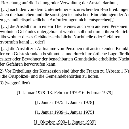
n Beziehung auf die Leitung oder Verwaltung der Anstalt darthun,
.
[…] nach den von dem Unternehmer einzureichenden Beschreibunge
länen die baulichen und die sonstigen technischen Einrichtungen der An
en gesundheitspolizeilichen Anforderungen nicht entsprechen[,]
.
[…] die Anstalt nur in einem Theile eines auch von anderen Personen
ewohnten Gebäudes untergebracht werden soll und durch ihren Betrieb 
itbewohner dieses Gebäudes erhebliche Nachtheile oder Gefahren
ervorrufen kann[… oder]
.
[…] die Anstalt zur Aufnahme von Personen mit ansteckenden Krankh
der von Geisteskranken bestimmt ist und durch ihre örtliche Lage für di
esitzer oder Bewohner der benachbarten Grundstücke erhebliche Nacht
der Gefahren hervorrufen kann.
(2) Vor Ertheilung der Konzession sind über die Fragen zu [Absatz 1 Nr
] die Ortspolizei- und die Gemeindebehörden zu hören.
(3) (weggefallen)
[1. Januar 1978–13. Februar 1979/16. Februar 1979]
[1. Januar 1975–1. Januar 1978]
[1. Januar 1939–1. Januar 1975]
[1. Oktober 1900–1. Januar 1939]