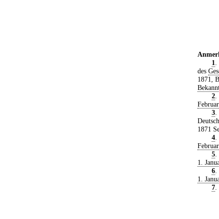
Anmer
1
.
des
Ges
1871, B
Bekann
2
.
Februa
3
.
Deutsch
1871 Se
4
.
Februa
5
.
1. Janu
6
.
1. Janu
7
.