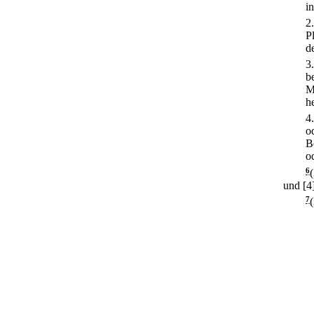
i
2
P
d
3
b
M
h
4
o
B
o
6
und [4
7