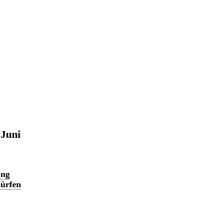
 Juni
ung
dürfen