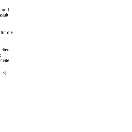
n und
stalt
für die
eiten
e
heile
. 3]