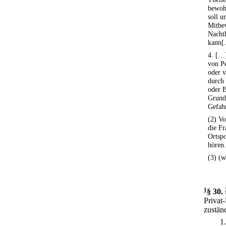
bewoh
soll u
Mitbe
Nachth
kann[
4. […]
von P
oder v
durch 
oder 
Grunds
Gefah
(2) Vo
die Fr
Ortsp
hören.
(3) (w
1
§ 30
.
Privat
zustän
1