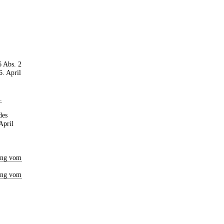
6 Abs. 2
6. April
.
des
April
ung vom
ung vom