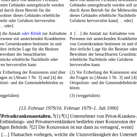
nten Gebäudes untergebracht werden
Gebäudes untergebracht werden soll u
nd durch ihren Betrieb für die
durch ihren Betrieb für die Mitbewohn
wohner dieses Gebäudes erhebliche
dieses Gebäudes erhebliche Nachtheile
eile oder Gefahren hervorrufen
Gefahren hervorrufen kann[… oder]
… oder]
 die Anstalt
oder Klinik
zur Aufnahme
4. […] die Anstalt zur Aufnahme von
ersonen mit ansteckenden Krankheiten
Personen mit ansteckenden Krankheite
on Geisteskranken bestimmt ist und
von Geisteskranken bestimmt ist und 
ihre örtliche Lage für die Besitzer
ihre örtliche Lage für die Besitzer ode
Bewohner der benachbarten
Bewohner der benachbarten Grundstüc
tücke erhebliche Nachtheile oder
erhebliche Nachtheile oder Gefahren
ren hervorrufen kann.
hervorrufen kann.
r Ertheilung der Konzession sind über
(2) Vor Ertheilung der Konzession sin
agen zu [Absatz 1 Nr. 3] und [4] die
die Fragen zu [Absatz 1 Nr. 3] und [4]
olizei- und die Gemeindebehörden zu
Ortspolizei- und die Gemeindebehörde
hören.
eggefallen)
(3) (weggefallen)
[13. Februar 1979/16. Februar 1979–1. Juli 1990]
2
Privatkrankenanstalten.
3
(1)
4
[1] Unternehmer von Privat-Kranken-
-Entbindungs- und Privatnervenkliniken bedürfen einer Konzession der
digen Behörde.
5
[2] Die Konzession ist nur dann zu versagen[, wenn]
.
[…] Thatsachen vorliegen, welche die Unzuverlässigkeit des Unterne