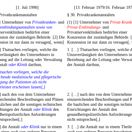
[1. Juli 1990]
[13. Februar 1979/16. Februar 19
Privatkrankenanstalten
§ 30. Privatkrankenanstalten
1] Unternehmer von
Privatkranken-
und
(1) [1] Unternehmer von
Privat-Krank
entbindungsanstalten sowie von
Privat-Entbindungs-
und
nervenkliniken bedürfen einer
Privatnervenkliniken bedürfen einer
sion der zuständigen Behörde. [2] Die
Konzession der zuständigen Behörde. 
sion ist nur dann zu versagen[, wenn]
Konzession ist nur dann zu versagen[,
 Thatsachen vorliegen, welche die
1. […] Thatsachen vorliegen, welche d
rlässigkeit des Unternehmers in
Unzuverlässigkeit des Unternehmers in
hung auf die Leitung oder Verwaltung
Beziehung auf die Leitung oder Verwa
stalt
oder Klinik
darthun,
der Anstalt darthun,
tsachen vorliegen, welche die
chende medizinische und pflegerische
gung der Patienten als nicht
leistet erscheinen lassen[,]
] nach den von dem Unternehmer
2. […] nach den von dem Unternehme
reichenden Beschreibungen und Plänen
einzureichenden Beschreibungen und 
ulichen und die sonstigen technischen
die baulichen und die sonstigen techni
htungen der Anstalt
oder Klinik
den
Einrichtungen der Anstalt den
heitspolizeilichen Anforderungen
gesundheitspolizeilichen Anforderung
entsprechen[,]
nicht entsprechen[,]
 die Anstalt
oder Klinik
nur in einem
3. […] die Anstalt nur in einem Theile
 eines auch von anderen Personen
auch von anderen Personen bewohnten