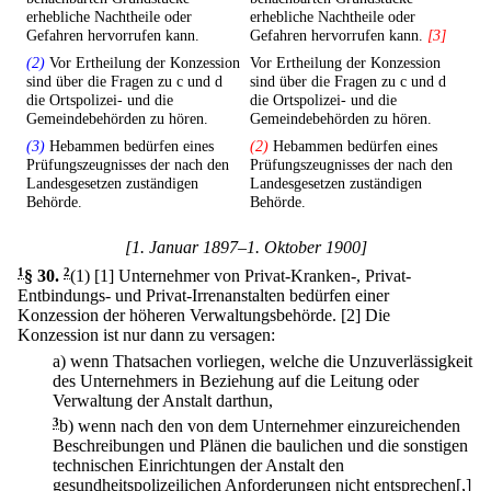
erhebliche Nachtheile oder
erhebliche Nachtheile oder
Gefahren hervorrufen kann.
Gefahren hervorrufen kann.
[3]
(2)
Vor Ertheilung der Konzession
Vor Ertheilung der Konzession
sind über die Fragen zu c und d
sind über die Fragen zu c und d
die Ortspolizei- und die
die Ortspolizei- und die
Gemeindebehörden zu hören.
Gemeindebehörden zu hören.
(3)
Hebammen bedürfen eines
(2)
Hebammen bedürfen eines
Prüfungszeugnisses der nach den
Prüfungszeugnisses der nach den
Landesgesetzen zuständigen
Landesgesetzen zuständigen
Behörde.
Behörde.
[1. Januar 1897–1. Oktober 1900]
1
§ 30
.
2
(1)
[1] Unternehmer von Privat-Kranken-, Privat-
Entbindungs- und Privat-Irrenanstalten bedürfen einer
Konzession der höheren Verwaltungsbehörde.
[2] Die
Konzession ist nur dann zu versagen:
a)
wenn Thatsachen vorliegen, welche die Unzuverlässigkeit
des Unternehmers in Beziehung auf die Leitung oder
Verwaltung der Anstalt darthun,
3
b)
wenn nach den von dem Unternehmer einzureichenden
Beschreibungen und Plänen die baulichen und die sonstigen
technischen Einrichtungen der Anstalt den
gesundheitspolizeilichen Anforderungen nicht entsprechen[,]