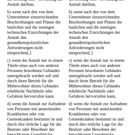
Anstalt darthun,
Anstalt darthun,
b) wenn nach den von dem
b) wenn nach den von dem
Unternehmer einzureichenden
Unternehmer einzureichenden
Beschreibungen und Plänen die
Beschreibungen und Plänen die
baulichen und die sonstigen
baulichen und die sonstigen
technischen Einrichtungen der
technischen Einrichtungen der
Anstalt den
Anstalt den
gesundheitspolizeilichen
gesundheitspolizeilichen
Anforderungen nicht
Anforderungen nicht
entsprechen[,]
entsprechen[,]
c) wenn die Anstalt nur in einem
c) wenn die Anstalt nur in einem
Theile eines auch von anderen
Theile eines auch von anderen
Personen bewohnten Gebäudes
Personen bewohnten Gebäudes
untergebracht werden soll und
untergebracht werden soll und
durch ihren Betrieb für die
durch ihren Betrieb für die
Mitbewohner dieses Gebäudes
Mitbewohner dieses Gebäudes
erhebliche Nachtheile oder
erhebliche Nachtheile oder
Gefahren hervorrufen kann,
Gefahren hervorrufen kann,
d) wenn die Anstalt zur Aufnahme
d) wenn die Anstalt zur Aufnahme
von Personen mit ansteckenden
von Personen mit ansteckenden
Krankheiten oder von
Krankheiten oder von
Geisteskranken bestimmt ist und
Geisteskranken bestimmt ist und
durch ihre örtliche Lage für die
durch ihre örtliche Lage für die
Besitzer oder Bewohner der
Besitzer oder Bewohner der
benachbarten Grundstücke
benachbarten Grundstücke