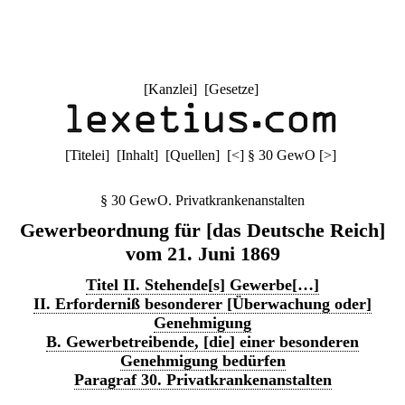
[
Kanzlei
] [
Gesetze
]
[
Titelei
] [
Inhalt
] [
Quellen
]
[
<
]
§ 30 GewO
[
>
]
§ 30 GewO. Privatkrankenanstalten
Gewerbeordnung für [das Deutsche Reich]
vom 21. Juni 1869
Titel II. Stehende[s] Gewerbe[…]
II. Erforderniß besonderer [Überwachung oder]
Genehmigung
B. Gewerbetreibende, [die] einer besonderen
Genehmigung bedürfen
Paragraf 30. Privatkrankenanstalten