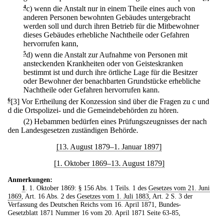
4
c)
wenn die Anstalt nur in einem Theile eines auch von
anderen Personen bewohnten Gebäudes untergebracht
werden soll und durch ihren Betrieb für die Mitbewohner
dieses Gebäudes erhebliche Nachtheile oder Gefahren
hervorrufen kann,
5
d)
wenn die Anstalt zur Aufnahme von Personen mit
ansteckenden Krankheiten oder von Geisteskranken
bestimmt ist und durch ihre örtliche Lage für die Besitzer
oder Bewohner der benachbarten Grundstücke erhebliche
Nachtheile oder Gefahren hervorrufen kann.
6
[3] Vor Ertheilung der Konzession sind über die Fragen zu c und
d die Ortspolizei- und die Gemeindebehörden zu hören.
(2) Hebammen bedürfen eines Prüfungszeugnisses der nach
den Landesgesetzen zuständigen Behörde.
[13. August 1879–1. Januar 1897]
[1. Oktober 1869–13. August 1879]
Anmerkungen:
1
. 1. Oktober 1869: § 156 Abs. 1 Teils. 1 des
Gesetzes vom 21. Juni
1869
, Art. 16 Abs. 2 des
Gesetzes vom 1. Juli 1883
, Art. 2 S. 3 der
Verfassung des Deutschen Reichs vom 16. April 1871, Bundes-
Gesetzblatt 1871 Nummer 16 vom 20. April 1871 Seite 63-85,