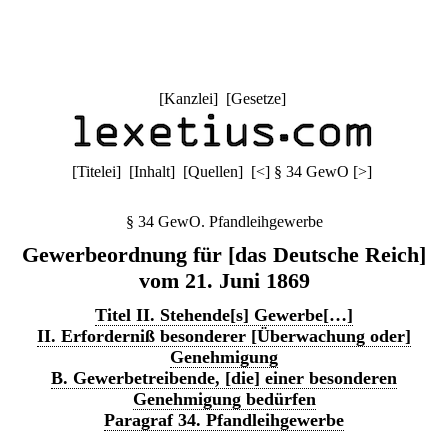
[
Kanzlei
] [
Gesetze
]
[
Titelei
] [
Inhalt
] [
Quellen
]
[
<
]
§ 34 GewO
[
>
]
§ 34 GewO. Pfandleihgewerbe
Gewerbeordnung für [das Deutsche Reich]
vom 21. Juni 1869
Titel II. Stehende[s] Gewerbe[…]
II. Erforderniß besonderer [Überwachung oder]
Genehmigung
B. Gewerbetreibende, [die] einer besonderen
Genehmigung bedürfen
Paragraf 34. Pfandleihgewerbe