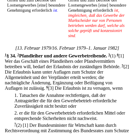
Giften und zum Betriebe des
Giften und zum Betriebe des
Lootsengewerbes [eine] besondere
Lootsengewerbes [eine] besondere
Genehmigung erforderlich
ist.
Genehmigung erforderlich
ist,
imgleichen, daß das Gewerbe der
Markscheider nur von Personen
betrieben werden darf, welche als
solche geprüft und konzessionirt
sind.
[13. Februar 1979/16. Februar 1979–1. Januar 1982]
1
§ 34
.
2
Pfandleiher und andere Gewerbetreibende.
3
(1)
4
[1]
Wer das Geschäft eines Pfandleihers oder Pfandvermittlers
betreiben will, bedarf der Erlaubnis der zuständigen Behörde.
5
[2]
Die Erlaubnis kann unter Auflagen zum Schutze der
Allgemeinheit und der Verpfänder erteilt werden; die
nachträgliche Änderung, Ergänzung oder Beifügung von
Auflagen ist zulässig.
6
[3] Die Erlaubnis ist zu versagen, wenn
1.
Tatsachen die Annahme rechtfertigen, daß der
Antragsteller die für den Gewerbebetrieb erforderliche
Zuverlässigkeit nicht besitzt oder
2.
er die für den Gewerbebetrieb erforderlichen Mittel oder
entsprechende Sicherheiten nicht nachweist.
7
(2)
[1] Der Bundesminister für Wirtschaft kann durch
Rechtsverordnung mit Zustimmung des Bundesrates zum Schutze