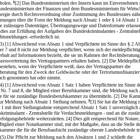
holen.
6
[2] Das Bundesministerium des Innern kann im Einvernehmen 
ndesministerium der Finanzen und dem Bundesministerium für Wirtsc
ergie durch Rechtsverordnung ohne Zustimmung des Bundesrates näh
mungen über die Form der Meldung nach Absatz 1 oder § 14 Absatz 1
ie zulässigen Datenträger, Übertragungswege und Datenformate erlasse
 dies zur Erfüllung der Aufgaben des Bundeskriminalamtes - Zentralstel
htsmeldungen -erforderlich ist.
(3)
[1] Abweichend von Absatz 1 sind Verpflichtete im Sinne des § 2 Ab
 7 und 8 nicht zur Meldung verpflichtet, wenn sich der meldepflichti
rhalt auf Informationen bezieht, die sie im Rahmen der Rechtsberatung
ozessvertretung des Vertragspartners erhalten haben.
[2] Die Meldepflic
bestehen, wenn der Verpflichtete weiß, dass der Vertragspartner die
beratung für den Zweck der Geldwäsche oder der Terrorismusfinanzier
ch genommen hat oder nimmt.
(4)
[1] Abweichend von Absatz 1 Satz 1 haben Verpflichtete im Sinne d
 Nr. 7 und 8, die Mitglied einer Berufskammer sind, die Meldung nach
ie für sie zuständige Bundesberufskammer zu übermitteln.
[2] Die Kam
ur Meldung nach Absatz 1 Stellung nehmen.
9
[3] Sie hat die Meldung 
 1 mit ihrer Stellungnahme entsprechend Absatz 1 Satz 1 unverzüglich 
kriminalamt - Zentralstelle für Verdachtsmeldungen - und an die zustä
erfolgungsbehörde weiterzuleiten.
[4] Dies gilt entsprechend für Notare,
Mitglied einer Notarkammer sind, mit der Maßgabe, dass an die Stelle d
kammer die für die Berufsaufsicht zuständige oberste Landesbehörde tri
(5) Die Pflicht zur Meldung nach den Absätzen 1 und 2 schließt die