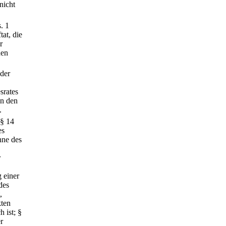
nicht
. 1
tat, die
r
den
der
srates
on den
.
 § 14
es
nne des
r
 einer
des
,
kten
 ist; §
r