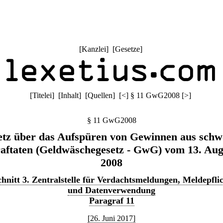
[
Kanzlei
] [
Gesetze
]
[
Titelei
] [
Inhalt
] [
Quellen
]
[
<
]
§ 11 GwG2008
[
>
]
§ 11 GwG2008
etz über das Aufspüren von Gewinnen aus schw
raftaten (Geldwäschegesetz - GwG) vom 13. Aug
2008
hnitt 3. Zentralstelle für Verdachtsmeldungen, Meldepfli
und Datenverwendung
Paragraf 11
[26. Juni 2017]