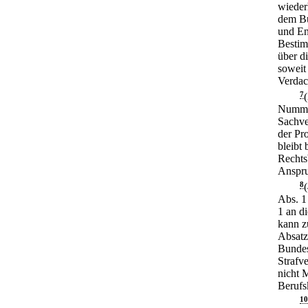
wieder
dem Bu
und En
Bestim
über d
soweit
Verdac
7
Nummer
Sachve
der Pr
bleibt 
Rechts
Anspru
8
Abs. 1
1 an d
kann z
Absatz
Bundes
Strafv
nicht 
Berufs
10