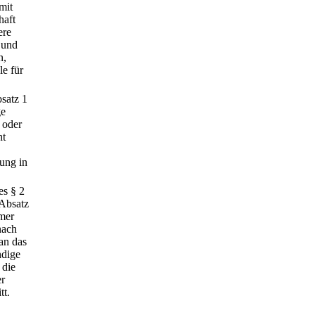
mit
haft
ere
 und
n,
le für
satz 1
ge
 oder
ht
ung in
es § 2
 Absatz
mer
nach
an das
ndige
 die
er
tt.