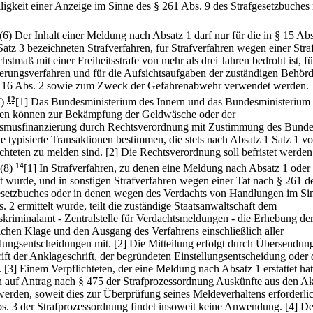
lligkeit einer Anzeige im Sinne des § 261 Abs. 9 des Strafgesetzbuches 
(6) Der Inhalt einer Meldung nach Absatz 1 darf nur für die in § 15 Abs
atz 3 bezeichneten Strafverfahren, für Strafverfahren wegen einer Straf
stmaß mit einer Freiheitsstrafe von mehr als drei Jahren bedroht ist, fü
erungsverfahren und für die Aufsichtsaufgaben der zuständigen Behör
 16 Abs. 2 sowie zum Zweck der Gefahrenabwehr verwendet werden.
7)
12
[1] Das Bundesministerium des Innern und das Bundesministerium 
en können zur Bekämpfung der Geldwäsche oder der
ismusfinanzierung durch Rechtsverordnung mit Zustimmung des Bunde
ne typisierte Transaktionen bestimmen, die stets nach Absatz 1 Satz 1 v
ichteten zu melden sind.
[2] Die Rechtsverordnung soll befristet werden
(8)
14
[1] In Strafverfahren, zu denen eine Meldung nach Absatz 1 oder
tet wurde, und in sonstigen Strafverfahren wegen einer Tat nach § 261 d
esetzbuches oder in denen wegen des Verdachts von Handlungen im Si
. 2 ermittelt wurde, teilt die zuständige Staatsanwaltschaft dem
kriminalamt - Zentralstelle für Verdachtsmeldungen - die Erhebung de
lichen Klage und den Ausgang des Verfahrens einschließlich aller
llungsentscheidungen mit.
[2] Die Mitteilung erfolgt durch Übersendung
ift der Anklageschrift, der begründeten Einstellungsentscheidung oder 
.
[3] Einem Verpflichteten, der eine Meldung nach Absatz 1 erstattet hat
 auf Antrag nach § 475 der Strafprozessordnung Auskünfte aus den A
 werden, soweit dies zur Überprüfung seines Meldeverhaltens erforderlich
s. 3 der Strafprozessordnung findet insoweit keine Anwendung.
[4] De