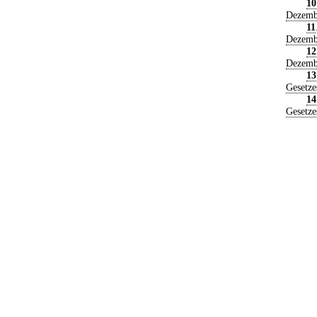
10
Dezemb
11
Dezemb
12
Dezemb
13
Gesetz
14
Gesetz