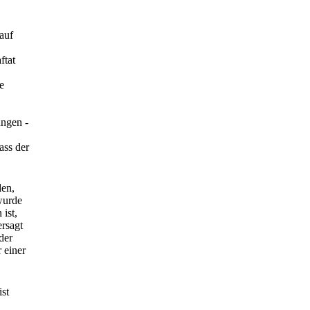
auf
ftat
e
ungen -
ass der
den,
wurde
ist,
ersagt
der
 einer
ist