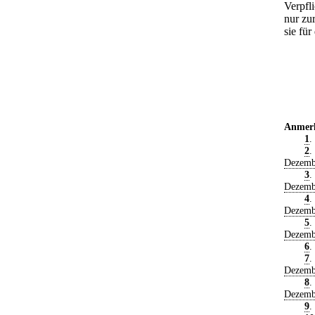
Verpfl
nur zu
sie für
Anmer
1
.
2
.
Dezemb
3
.
Dezemb
4
.
Dezemb
5
.
Dezemb
6
.
7
.
Dezemb
8
.
Dezemb
9
.