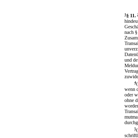
1
§ 11
.
hindeu
Geschä
nach §
Zusamm
Transa
unverzü
Datenü
und de
Meldun
Vertra
zuwide
4
wenn d
oder w
ohne d
worden 
Transa
mutmaß
durchg
5
schrift