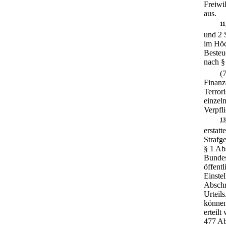
Freiwi
aus.
11
und 2 S
im Höch
Besteu
nach §
(
Finanz
Terror
einzel
Verpfl
13
erstat
Strafg
§ 1 Abs
Bundes
öffent
Einste
Abschr
Urteils
können
erteilt
477 Ab