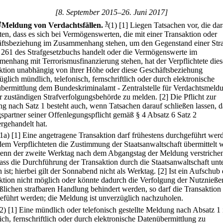
[8. September 2015–26. Juni 2017]
2
Meldung von Verdachtsfällen.
3
(1)
[1] Liegen Tatsachen vor, die dar
ten, dass es sich bei Vermögenswerten, die mit einer Transaktion oder
ftsbeziehung im Zusammenhang stehen, um den Gegenstand einer Stra
 261 des Strafgesetzbuchs handelt oder die Vermögenswerte im
enhang mit Terrorismusfinanzierung stehen, hat der Verpflichtete dies
ktion unabhängig von ihrer Höhe oder diese Geschäftsbeziehung
glich mündlich, telefonisch, fernschriftlich oder durch elektronische
bermittlung dem Bundeskriminalamt - Zentralstelle für Verdachtsmeld
r zuständigen Strafverfolgungsbehörde zu melden.
[2] Die Pflicht zur
g nach Satz 1 besteht auch, wenn Tatsachen darauf schließen lassen, d
gspartner seiner Offenlegungspflicht gemäß § 4 Absatz 6 Satz 2
rgehandelt hat.
(1a)
[1] Eine angetragene Transaktion darf frühestens durchgeführt wer
em Verpflichteten die Zustimmung der Staatsanwaltschaft übermittelt 
enn der zweite Werktag nach dem Abgangstag der Meldung verstrichen 
ass die Durchführung der Transaktion durch die Staatsanwaltschaft unt
ist; hierbei gilt der Sonnabend nicht als Werktag.
[2] Ist ein Aufschub 
ktion nicht möglich oder könnte dadurch die Verfolgung der Nutznießer
lichen strafbaren Handlung behindert werden, so darf die Transaktion
eführt werden; die Meldung ist unverzüglich nachzuholen.
(2)
[1] Eine mündlich oder telefonisch gestellte Meldung nach Absatz 1 
lich, fernschriftlich oder durch elektronische Datenübermittlung zu