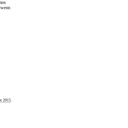
aten
, wenn
t 2015
.