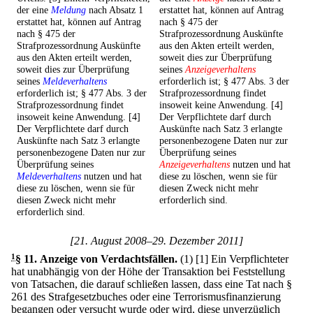
der eine
Meldung
nach Absatz 1
erstattet hat, können auf Antrag
erstattet hat, können auf Antrag
nach § 475 der
nach § 475 der
Strafprozessordnung Auskünfte
Strafprozessordnung Auskünfte
aus den Akten erteilt werden,
aus den Akten erteilt werden,
soweit dies zur Überprüfung
soweit dies zur Überprüfung
seines
Anzeigeverhaltens
seines
Meldeverhaltens
erforderlich ist; § 477 Abs. 3 der
erforderlich ist; § 477 Abs. 3 der
Strafprozessordnung findet
Strafprozessordnung findet
insoweit keine Anwendung. [4]
insoweit keine Anwendung. [4]
Der Verpflichtete darf durch
Der Verpflichtete darf durch
Auskünfte nach Satz 3 erlangte
Auskünfte nach Satz 3 erlangte
personenbezogene Daten nur zur
personenbezogene Daten nur zur
Überprüfung seines
Überprüfung seines
Anzeigeverhaltens
nutzen und hat
Meldeverhaltens
nutzen und hat
diese zu löschen, wenn sie für
diese zu löschen, wenn sie für
diesen Zweck nicht mehr
diesen Zweck nicht mehr
erforderlich sind.
erforderlich sind.
[21. August 2008–29. Dezember 2011]
1
§ 11
.
Anzeige von Verdachtsfällen.
(1)
[1] Ein Verpflichteter
hat unabhängig von der Höhe der Transaktion bei Feststellung
von Tatsachen, die darauf schließen lassen, dass eine Tat nach §
261 des Strafgesetzbuches oder eine Terrorismusfinanzierung
begangen oder versucht wurde oder wird, diese unverzüglich