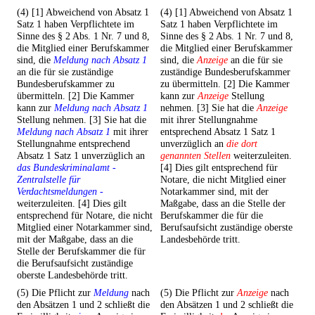
(4) [1] Abweichend von Absatz 1
(4) [1] Abweichend von Absatz 1
Satz 1 haben Verpflichtete im
Satz 1 haben Verpflichtete im
Sinne des § 2 Abs. 1 Nr. 7 und 8,
Sinne des § 2 Abs. 1 Nr. 7 und 8,
die Mitglied einer Berufskammer
die Mitglied einer Berufskammer
sind, die
Meldung nach Absatz 1
sind, die
Anzeige
an die für sie
an die für sie zuständige
zuständige Bundesberufskammer
Bundesberufskammer zu
zu übermitteln. [2] Die Kammer
übermitteln. [2] Die Kammer
kann zur
Anzeige
Stellung
kann zur
Meldung nach Absatz 1
nehmen. [3] Sie hat die
Anzeige
Stellung nehmen. [3] Sie hat die
mit ihrer Stellungnahme
Meldung nach Absatz 1
mit ihrer
entsprechend Absatz 1 Satz 1
Stellungnahme entsprechend
unverzüglich an
die dort
Absatz 1 Satz 1 unverzüglich an
genannten Stellen
weiterzuleiten.
das Bundeskriminalamt -
[4] Dies gilt entsprechend für
Zentralstelle für
Notare, die nicht Mitglied einer
Verdachtsmeldungen -
Notarkammer sind, mit der
weiterzuleiten. [4] Dies gilt
Maßgabe, dass an die Stelle der
entsprechend für Notare, die nicht
Berufskammer die für die
Mitglied einer Notarkammer sind,
Berufsaufsicht zuständige oberste
mit der Maßgabe, dass an die
Landesbehörde tritt.
Stelle der Berufskammer die für
die Berufsaufsicht zuständige
oberste Landesbehörde tritt.
(5) Die Pflicht zur
Meldung
nach
(5) Die Pflicht zur
Anzeige
nach
den Absätzen 1 und 2 schließt die
den Absätzen 1 und 2 schließt die