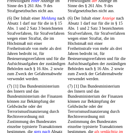
Freiwilligkeit
einer
Anzeige im
Freiwilligkeit
der
Anzeige im
Sinne des § 261 Abs. 9 des
Sinne des § 261 Abs. 9 des
Strafgesetzbuches nicht aus.
Strafgesetzbuches nicht aus.
(6) Der Inhalt einer
Meldung
nach
(6) Der Inhalt einer
Anzeige
nach
Absatz 1 darf nur für die in § 15
Absatz 1 darf nur für die in § 15
Abs. 1 und 2 Satz 3 bezeichneten
Abs. 1 und 2 Satz 3 bezeichneten
Strafverfahren, für Strafverfahren
Strafverfahren, für Strafverfahren
wegen einer Straftat, die im
wegen einer Straftat, die im
Höchstmaß mit einer
Höchstmaß mit einer
Freiheitsstrafe von mehr als drei
Freiheitsstrafe von mehr als drei
Jahren bedroht ist, für
Jahren bedroht ist, für
Besteuerungsverfahren und für die
Besteuerungsverfahren und für die
Aufsichtsaufgaben der zuständigen
Aufsichtsaufgaben der zuständigen
Behörden nach § 16 Abs. 2 sowie
Behörden nach § 16 Abs. 2 sowie
zum Zweck der Gefahrenabwehr
zum Zweck der Gefahrenabwehr
verwendet werden.
verwendet werden.
(7) [1] Das Bundesministerium
(7) [1] Das Bundesministerium
des Innern und das
des Innern und das
Bundesministerium der Finanzen
Bundesministerium der Finanzen
können zur Bekämpfung der
können zur Bekämpfung der
Geldwäsche oder der
Geldwäsche oder der
Terrorismusfinanzierung durch
Terrorismusfinanzierung durch
Rechtsverordnung mit
Rechtsverordnung mit
Zustimmung des Bundesrates
Zustimmung des Bundesrates
einzelne typisierte Transaktionen
einzelne typisierte Transaktionen
bestimmen, die
stets nach
Absatz
bestimmen, die
als verdächtig im