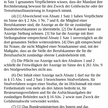
in Satz 1 genannten Verpflichteten wissen, dass der Mandant ihre
Rechtsberatung bewusst für den Zweck der Geldwäsche oder der
Terrorismusfinanzierung in Anspruch nimmt.
(4)
[1] Abweichend von Absatz 1 Satz 1 haben Verpflichtete
im Sinne des § 2 Abs. 1 Nr. 7 und 8, die Mitglied einer
Berufskammer sind, die Anzeige an die für sie zuständige
Bundesberufskammer zu übermitteln.
[2] Die Kammer kann zur
Anzeige Stellung nehmen.
[3] Sie hat die Anzeige mit ihrer
Stellungnahme entsprechend Absatz 1 Satz 1 unverzüglich an die
dort genannten Stellen weiterzuleiten.
[4] Dies gilt entsprechend
für Notare, die nicht Mitglied einer Notarkammer sind, mit der
Maßgabe, dass an die Stelle der Berufskammer die für die
Berufsaufsicht zuständige oberste Landesbehörde tritt.
(5) Die Pflicht zur Anzeige nach den Absätzen 1 und 2
schließt die Freiwilligkeit der Anzeige im Sinne des § 261 Abs. 9
des Strafgesetzbuches nicht aus.
(6) Der Inhalt einer Anzeige nach Absatz 1 darf nur für die
in § 15 Abs. 1 und 2 Satz 3 bezeichneten Strafverfahren, für
Strafverfahren wegen einer Straftat, die im Höchstmaß mit einer
Freiheitsstrafe von mehr als drei Jahren bedroht ist, für
Besteuerungsverfahren und für die Aufsichtsaufgaben der
zuständigen Behörden nach § 16 Abs. 2 sowie zum Zweck der
Gefahrenabwehr verwendet werden.
(7)
[1] Das Bundesministerium des Innern und das