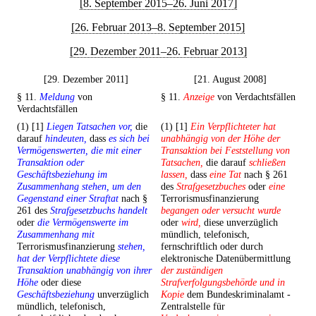
[8. September 2015–26. Juni 2017]
[26. Februar 2013–8. September 2015]
[29. Dezember 2011–26. Februar 2013]
[29. Dezember 2011]
[21. August 2008]
§ 11.
Meldung
von
§ 11.
Anzeige
von Verdachtsfällen
Verdachtsfällen
(1) [1]
Liegen Tatsachen vor,
die
(1) [1]
Ein Verpflichteter hat
darauf
hindeuten,
dass
es sich bei
unabhängig von der Höhe der
Vermögenswerten, die mit einer
Transaktion bei Feststellung von
Transaktion oder
Tatsachen,
die darauf
schließen
Geschäftsbeziehung im
lassen,
dass
eine Tat
nach § 261
Zusammenhang stehen, um den
des
Strafgesetzbuches
oder
eine
Gegenstand einer Straftat
nach §
Terrorismusfinanzierung
261 des
Strafgesetzbuchs handelt
begangen oder versucht wurde
oder
die Vermögenswerte im
oder
wird,
diese unverzüglich
Zusammenhang mit
mündlich, telefonisch,
Terrorismusfinanzierung
stehen,
fernschriftlich oder durch
hat der Verpflichtete diese
elektronische Datenübermittlung
Transaktion unabhängig von ihrer
der zuständigen
Höhe
oder diese
Strafverfolgungsbehörde und in
Geschäftsbeziehung
unverzüglich
Kopie
dem Bundeskriminalamt -
mündlich, telefonisch,
Zentralstelle für