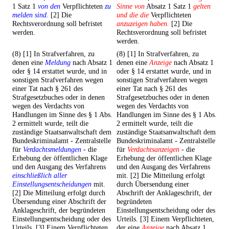
1 Satz 1
von den
Verpflichteten
zu
Sinne von
Absatz 1 Satz 1
gelten
melden sind.
[2] Die
und die die
Verpflichteten
Rechtsverordnung soll befristet
anzuzeigen haben.
[2] Die
werden.
Rechtsverordnung soll befristet
werden.
(8) [1] In Strafverfahren, zu
(8) [1] In Strafverfahren, zu
denen eine
Meldung
nach Absatz 1
denen eine
Anzeige
nach Absatz 1
oder § 14 erstattet wurde, und in
oder § 14 erstattet wurde, und in
sonstigen Strafverfahren wegen
sonstigen Strafverfahren wegen
einer Tat nach § 261 des
einer Tat nach § 261 des
Strafgesetzbuches oder in denen
Strafgesetzbuches oder in denen
wegen des Verdachts von
wegen des Verdachts von
Handlungen im Sinne des § 1 Abs.
Handlungen im Sinne des § 1 Abs.
2 ermittelt wurde, teilt die
2 ermittelt wurde, teilt die
zuständige Staatsanwaltschaft dem
zuständige Staatsanwaltschaft dem
Bundeskriminalamt - Zentralstelle
Bundeskriminalamt - Zentralstelle
für
Verdachtsmeldungen
- die
für
Verdachtsanzeigen
- die
Erhebung der öffentlichen Klage
Erhebung der öffentlichen Klage
und den Ausgang des Verfahrens
und den Ausgang des Verfahrens
einschließlich aller
mit. [2] Die Mitteilung erfolgt
Einstellungsentscheidungen
mit.
durch Übersendung einer
[2] Die Mitteilung erfolgt durch
Abschrift der Anklageschrift, der
Übersendung einer Abschrift der
begründeten
Anklageschrift, der begründeten
Einstellungsentscheidung oder des
Einstellungsentscheidung oder des
Urteils. [3] Einem Verpflichteten,
Urteils. [3] Einem Verpflichteten,
der eine
Anzeige
nach Absatz 1