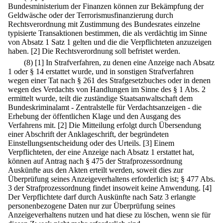
Bundesministerium der Finanzen können zur Bekämpfung der
Geldwäsche oder der Terrorismusfinanzierung durch
Rechtsverordnung mit Zustimmung des Bundesrates einzelne
typisierte Transaktionen bestimmen, die als verdächtig im Sinne
von Absatz 1 Satz 1 gelten und die die Verpflichteten anzuzeigen
haben.
[2] Die Rechtsverordnung soll befristet werden.
(8)
[1] In Strafverfahren, zu denen eine Anzeige nach Absatz
1 oder § 14 erstattet wurde, und in sonstigen Strafverfahren
wegen einer Tat nach § 261 des Strafgesetzbuches oder in denen
wegen des Verdachts von Handlungen im Sinne des § 1 Abs. 2
ermittelt wurde, teilt die zuständige Staatsanwaltschaft dem
Bundeskriminalamt - Zentralstelle für Verdachtsanzeigen - die
Erhebung der öffentlichen Klage und den Ausgang des
Verfahrens mit.
[2] Die Mitteilung erfolgt durch Übersendung
einer Abschrift der Anklageschrift, der begründeten
Einstellungsentscheidung oder des Urteils.
[3] Einem
Verpflichteten, der eine Anzeige nach Absatz 1 erstattet hat,
können auf Antrag nach § 475 der Strafprozessordnung
Auskünfte aus den Akten erteilt werden, soweit dies zur
Überprüfung seines Anzeigeverhaltens erforderlich ist; § 477 Abs.
3 der Strafprozessordnung findet insoweit keine Anwendung.
[4]
Der Verpflichtete darf durch Auskünfte nach Satz 3 erlangte
personenbezogene Daten nur zur Überprüfung seines
Anzeigeverhaltens nutzen und hat diese zu löschen, wenn sie für