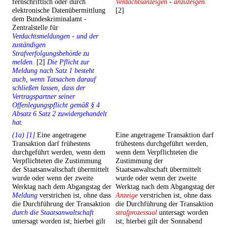
fernschriftlich oder durch
Verdachtsanzeigen
-
anzuzeigen.
elektronische Datenübermittlung
[2]
dem Bundeskriminalamt -
Zentralstelle für
Verdachtsmeldungen
-
und der
zuständigen
Strafverfolgungsbehörde zu
melden.
[2]
Die Pflicht zur
Meldung nach Satz 1 besteht
auch, wenn Tatsachen darauf
schließen lassen, dass der
Vertragspartner seiner
Offenlegungspflicht gemäß § 4
Absatz 6 Satz 2 zuwidergehandelt
hat.
(1a) [1]
Eine angetragene
Eine angetragene Transaktion darf
Transaktion darf frühestens
frühestens durchgeführt werden,
durchgeführt werden, wenn dem
wenn dem Verpflichteten die
Verpflichteten die Zustimmung
Zustimmung der
der Staatsanwaltschaft übermittelt
Staatsanwaltschaft übermittelt
wurde oder wenn der zweite
wurde oder wenn der zweite
Werktag nach dem Abgangstag der
Werktag nach dem Abgangstag der
Meldung
verstrichen ist, ohne dass
Anzeige
verstrichen ist, ohne dass
die Durchführung der Transaktion
die Durchführung der Transaktion
durch die Staatsanwaltschaft
strafprozessual
untersagt worden
untersagt worden ist; hierbei gilt
ist; hierbei gilt der Sonnabend