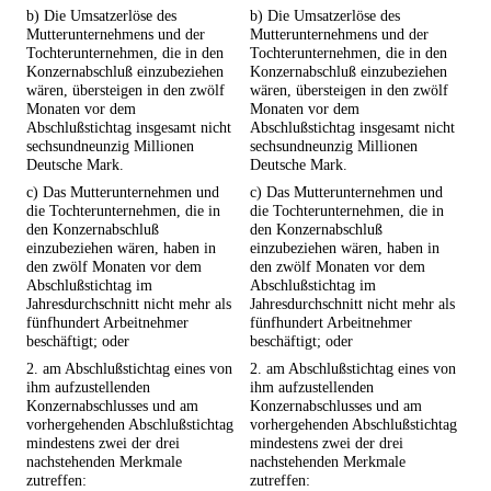
b) Die Umsatzerlöse des
b) Die Umsatzerlöse des
Mutterunternehmens und der
Mutterunternehmens und der
Tochterunternehmen, die in den
Tochterunternehmen, die in den
Konzernabschluß einzubeziehen
Konzernabschluß einzubeziehen
wären, übersteigen in den zwölf
wären, übersteigen in den zwölf
Monaten vor dem
Monaten vor dem
Abschlußstichtag insgesamt nicht
Abschlußstichtag insgesamt nicht
sechsundneunzig Millionen
sechsundneunzig Millionen
Deutsche Mark.
Deutsche Mark.
c) Das Mutterunternehmen und
c) Das Mutterunternehmen und
die Tochterunternehmen, die in
die Tochterunternehmen, die in
den Konzernabschluß
den Konzernabschluß
einzubeziehen wären, haben in
einzubeziehen wären, haben in
den zwölf Monaten vor dem
den zwölf Monaten vor dem
Abschlußstichtag im
Abschlußstichtag im
Jahresdurchschnitt nicht mehr als
Jahresdurchschnitt nicht mehr als
fünfhundert Arbeitnehmer
fünfhundert Arbeitnehmer
beschäftigt; oder
beschäftigt; oder
2. am Abschlußstichtag eines von
2. am Abschlußstichtag eines von
ihm aufzustellenden
ihm aufzustellenden
Konzernabschlusses und am
Konzernabschlusses und am
vorhergehenden Abschlußstichtag
vorhergehenden Abschlußstichtag
mindestens zwei der drei
mindestens zwei der drei
nachstehenden Merkmale
nachstehenden Merkmale
zutreffen:
zutreffen: