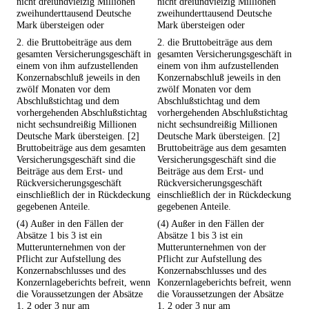
nicht dreiundvieizig Millionen
nicht dreiundvieizig Millionen
zweihunderttausend Deutsche
zweihunderttausend Deutsche
Mark übersteigen oder
Mark übersteigen oder
2. die Bruttobeiträge aus dem
2. die Bruttobeiträge aus dem
gesamten Versicherungsgeschäft in
gesamten Versicherungsgeschäft in
einem von ihm aufzustellenden
einem von ihm aufzustellenden
Konzernabschluß jeweils in den
Konzernabschluß jeweils in den
zwölf Monaten vor dem
zwölf Monaten vor dem
Abschlußstichtag und dem
Abschlußstichtag und dem
vorhergehenden Abschlußstichtag
vorhergehenden Abschlußstichtag
nicht sechsundreißig Millionen
nicht sechsundreißig Millionen
Deutsche Mark übersteigen. [2]
Deutsche Mark übersteigen. [2]
Bruttobeiträge aus dem gesamten
Bruttobeiträge aus dem gesamten
Versicherungsgeschäft sind die
Versicherungsgeschäft sind die
Beiträge aus dem Erst- und
Beiträge aus dem Erst- und
Rückversicherungsgeschäft
Rückversicherungsgeschäft
einschließlich der in Rückdeckung
einschließlich der in Rückdeckung
gegebenen Anteile.
gegebenen Anteile.
(4) Außer in den Fällen der
(4) Außer in den Fällen der
Absätze 1 bis 3 ist ein
Absätze 1 bis 3 ist ein
Mutterunternehmen von der
Mutterunternehmen von der
Pflicht zur Aufstellung des
Pflicht zur Aufstellung des
Konzernabschlusses und des
Konzernabschlusses und des
Konzernlageberichts befreit, wenn
Konzernlageberichts befreit, wenn
die Voraussetzungen der Absätze
die Voraussetzungen der Absätze
1, 2 oder 3 nur am
1, 2 oder 3 nur am