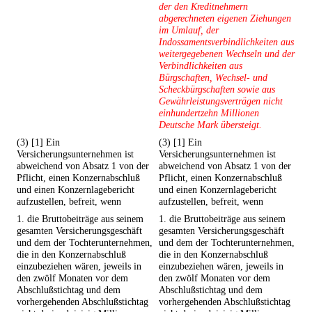
der den Kreditnehmern
abgerechneten eigenen Ziehungen
im Umlauf, der
Indossamentsverbindlichkeiten aus
weitergegebenen Wechseln und der
Verbindlichkeiten aus
Bürgschaften, Wechsel- und
Scheckbürgschaften sowie aus
Gewährleistungsverträgen nicht
einhundertzehn Millionen
Deutsche Mark übersteigt.
(3) [1] Ein
(3) [1] Ein
Versicherungsunternehmen ist
Versicherungsunternehmen ist
abweichend von Absatz 1 von der
abweichend von Absatz 1 von der
Pflicht, einen Konzernabschluß
Pflicht, einen Konzernabschluß
und einen Konzernlagebericht
und einen Konzernlagebericht
aufzustellen, befreit, wenn
aufzustellen, befreit, wenn
1. die Bruttobeiträge aus seinem
1. die Bruttobeiträge aus seinem
gesamten Versicherungsgeschäft
gesamten Versicherungsgeschäft
und dem der Tochterunternehmen,
und dem der Tochterunternehmen,
die in den Konzernabschluß
die in den Konzernabschluß
einzubeziehen wären, jeweils in
einzubeziehen wären, jeweils in
den zwölf Monaten vor dem
den zwölf Monaten vor dem
Abschlußstichtag und dem
Abschlußstichtag und dem
vorhergehenden Abschlußstichtag
vorhergehenden Abschlußstichtag