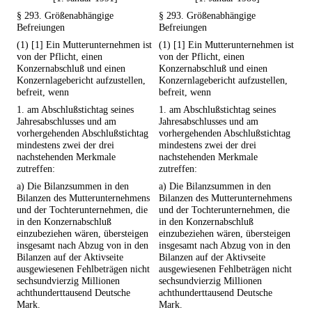
§ 293. Größenabhängige
§ 293. Größenabhängige
Befreiungen
Befreiungen
(1) [1] Ein Mutterunternehmen ist
(1) [1] Ein Mutterunternehmen ist
von der Pflicht, einen
von der Pflicht, einen
Konzernabschluß und einen
Konzernabschluß und einen
Konzernlagebericht aufzustellen,
Konzernlagebericht aufzustellen,
befreit, wenn
befreit, wenn
1. am Abschlußstichtag seines
1. am Abschlußstichtag seines
Jahresabschlusses und am
Jahresabschlusses und am
vorhergehenden Abschlußstichtag
vorhergehenden Abschlußstichtag
mindestens zwei der drei
mindestens zwei der drei
nachstehenden Merkmale
nachstehenden Merkmale
zutreffen:
zutreffen:
a) Die Bilanzsummen in den
a) Die Bilanzsummen in den
Bilanzen des Mutterunternehmens
Bilanzen des Mutterunternehmens
und der Tochterunternehmen, die
und der Tochterunternehmen, die
in den Konzernabschluß
in den Konzernabschluß
einzubeziehen wären, übersteigen
einzubeziehen wären, übersteigen
insgesamt nach Abzug von in den
insgesamt nach Abzug von in den
Bilanzen auf der Aktivseite
Bilanzen auf der Aktivseite
ausgewiesenen Fehlbeträgen nicht
ausgewiesenen Fehlbeträgen nicht
sechsundvierzig Millionen
sechsundvierzig Millionen
achthunderttausend Deutsche
achthunderttausend Deutsche
Mark.
Mark.