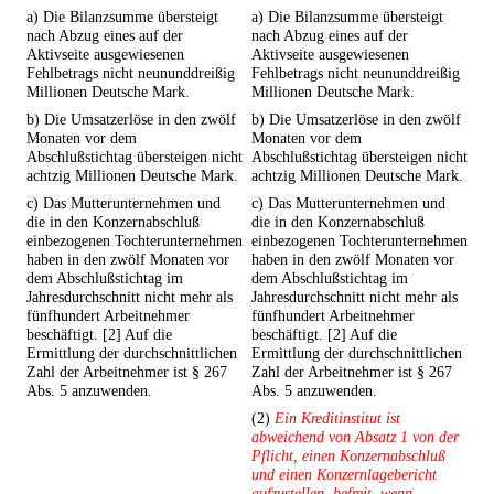
a) Die Bilanzsumme übersteigt
a) Die Bilanzsumme übersteigt
nach Abzug eines auf der
nach Abzug eines auf der
Aktivseite ausgewiesenen
Aktivseite ausgewiesenen
Fehlbetrags nicht neununddreißig
Fehlbetrags nicht neununddreißig
Millionen Deutsche Mark.
Millionen Deutsche Mark.
b) Die Umsatzerlöse in den zwölf
b) Die Umsatzerlöse in den zwölf
Monaten vor dem
Monaten vor dem
Abschlußstichtag übersteigen nicht
Abschlußstichtag übersteigen nicht
achtzig Millionen Deutsche Mark.
achtzig Millionen Deutsche Mark.
c) Das Mutterunternehmen und
c) Das Mutterunternehmen und
die in den Konzernabschluß
die in den Konzernabschluß
einbezogenen Tochterunternehmen
einbezogenen Tochterunternehmen
haben in den zwölf Monaten vor
haben in den zwölf Monaten vor
dem Abschlußstichtag im
dem Abschlußstichtag im
Jahresdurchschnitt nicht mehr als
Jahresdurchschnitt nicht mehr als
fünfhundert Arbeitnehmer
fünfhundert Arbeitnehmer
beschäftigt. [2] Auf die
beschäftigt. [2] Auf die
Ermittlung der durchschnittlichen
Ermittlung der durchschnittlichen
Zahl der Arbeitnehmer ist § 267
Zahl der Arbeitnehmer ist § 267
Abs. 5 anzuwenden.
Abs. 5 anzuwenden.
(2)
Ein Kreditinstitut ist
abweichend von Absatz 1 von der
Pflicht, einen Konzernabschluß
und einen Konzernlagebericht
aufzustellen, befreit, wenn