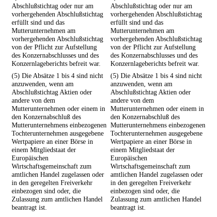
Abschlußstichtag oder nur am
Abschlußstichtag oder nur am
vorhergehenden Abschlußstichtag
vorhergehenden Abschlußstichtag
erfüllt sind und das
erfüllt sind und das
Mutterunternehmen am
Mutterunternehmen am
vorhergehenden Abschlußstichtag
vorhergehenden Abschlußstichtag
von der Pflicht zur Aufstellung
von der Pflicht zur Aufstellung
des Konzernabschlusses und des
des Konzernabschlusses und des
Konzernlageberichts befreit war.
Konzernlageberichts befreit war.
(5) Die Absätze 1 bis 4 sind nicht
(5) Die Absätze 1 bis 4 sind nicht
anzuwenden, wenn am
anzuwenden, wenn am
Abschlußstichtag Aktien oder
Abschlußstichtag Aktien oder
andere von dem
andere von dem
Mutterunternehmen oder einem in
Mutterunternehmen oder einem in
den Konzernabschluß des
den Konzernabschluß des
Mutterunternehmens einbezogenen
Mutterunternehmens einbezogenen
Tochterunternehmen ausgegebene
Tochterunternehmen ausgegebene
Wertpapiere an einer Börse in
Wertpapiere an einer Börse in
einem Mitgliedstaat der
einem Mitgliedstaat der
Europäischen
Europäischen
Wirtschaftsgemeinschaft zum
Wirtschaftsgemeinschaft zum
amtlichen Handel zugelassen oder
amtlichen Handel zugelassen oder
in den geregelten Freiverkehr
in den geregelten Freiverkehr
einbezogen sind oder, die
einbezogen sind oder, die
Zulassung zum amtlichen Handel
Zulassung zum amtlichen Handel
beantragt ist.
beantragt ist.