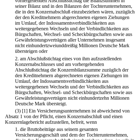
vorhergehenden Abschlußstichtag die Bilanzsummen in
seiner Bilanz und in den Bilanzen der Tochterunternehmen,
die in den Konzernabschluß einzubeziehen wären, zuzüglich
der den Kreditnehmern abgerechneten eigenen Ziehungen
im Umlauf, der Indossamentsverbindlichkeiten aus
weitergegebenen Wechseln und der Verbindlichkeiten aus
Bürgschaften, Wechsel- und Scheckbürgschaften sowie aus
Gewährleistungsverträgen aller Unternehmen insgesamt
nicht einhundertzweiunddreißig Millionen Deutsche Mark
übersteigen oder
2.
am Abschlußstichtag eines von ihm aufzustellenden
Konzernabschlusses und am vorhergehenden
Abschlußstichtag die Konzernbilanzsumme zuzüglich der
den Kreditnehmern abgerechneten eigenen Ziehungen im
Umlauf, der Indossamentsverbindlichkeiten aus
weitergegebenen Wechseln und der Verbindlichkeiten aus
Bürgschaften, Wechsel- und Scheckbürgschaften sowie aus
Gewährleistungsverträgen nicht einhundertzehn Millionen
Deutsche Mark übersteigt.
(3)
[1] Ein Versicherungsunternehmen ist abweichend von
Absatz 1 von der Pflicht, einen Konzernabschluß und einen
Konzernlagebericht aufzustellen, befreit, wenn
1.
die Bruttobeiträge aus seinem gesamten
Versicherungsgeschäft und dem der Tochterunternehmen,