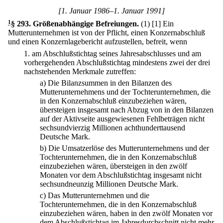
[1. Januar 1986–1. Januar 1991]
1
§ 293
.
Größenabhängige Befreiungen.
(1)
[1] Ein
Mutterunternehmen ist von der Pflicht, einen Konzernabschluß
und einen Konzernlagebericht aufzustellen, befreit, wenn
1.
am Abschlußstichtag seines Jahresabschlusses und am
vorhergehenden Abschlußstichtag mindestens zwei der drei
nachstehenden Merkmale zutreffen:
a)
Die Bilanzsummen in den Bilanzen des
Mutterunternehmens und der Tochterunternehmen, die
in den Konzernabschluß einzubeziehen wären,
übersteigen insgesamt nach Abzug von in den Bilanzen
auf der Aktivseite ausgewiesenen Fehlbeträgen nicht
sechsundvierzig Millionen achthunderttausend
Deutsche Mark.
b)
Die Umsatzerlöse des Mutterunternehmens und der
Tochterunternehmen, die in den Konzernabschluß
einzubeziehen wären, übersteigen in den zwölf
Monaten vor dem Abschlußstichtag insgesamt nicht
sechsundneunzig Millionen Deutsche Mark.
c)
Das Mutterunternehmen und die
Tochterunternehmen, die in den Konzernabschluß
einzubeziehen wären, haben in den zwölf Monaten vor
dem Abschlußstichtag im Jahresdurchschnitt nicht mehr