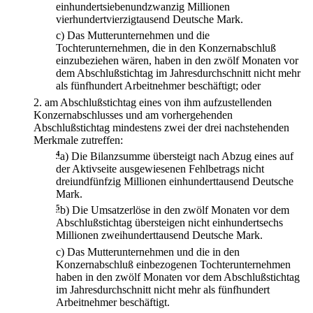
einhundertsiebenundzwanzig Millionen
vierhundertvierzigtausend Deutsche Mark.
c)
Das Mutterunternehmen und die
Tochterunternehmen, die in den Konzernabschluß
einzubeziehen wären, haben in den zwölf Monaten vor
dem Abschlußstichtag im Jahresdurchschnitt nicht mehr
als fünfhundert Arbeitnehmer beschäftigt; oder
2.
am Abschlußstichtag eines von ihm aufzustellenden
Konzernabschlusses und am vorhergehenden
Abschlußstichtag mindestens zwei der drei nachstehenden
Merkmale zutreffen:
4
a)
Die Bilanzsumme übersteigt nach Abzug eines auf
der Aktivseite ausgewiesenen Fehlbetrags nicht
dreiundfünfzig Millionen einhunderttausend Deutsche
Mark.
5
b)
Die Umsatzerlöse in den zwölf Monaten vor dem
Abschlußstichtag übersteigen nicht einhundertsechs
Millionen zweihunderttausend Deutsche Mark.
c)
Das Mutterunternehmen und die in den
Konzernabschluß einbezogenen Tochterunternehmen
haben in den zwölf Monaten vor dem Abschlußstichtag
im Jahresdurchschnitt nicht mehr als fünfhundert
Arbeitnehmer beschäftigt.