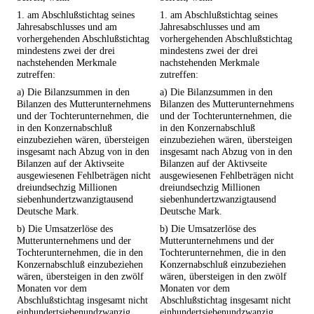
1. am Abschlußstichtag seines
1. am Abschlußstichtag seines
Jahresabschlusses und am
Jahresabschlusses und am
vorhergehenden Abschlußstichtag
vorhergehenden Abschlußstichtag
mindestens zwei der drei
mindestens zwei der drei
nachstehenden Merkmale
nachstehenden Merkmale
zutreffen:
zutreffen:
a) Die Bilanzsummen in den
a) Die Bilanzsummen in den
Bilanzen des Mutterunternehmens
Bilanzen des Mutterunternehmens
und der Tochterunternehmen, die
und der Tochterunternehmen, die
in den Konzernabschluß
in den Konzernabschluß
einzubeziehen wären, übersteigen
einzubeziehen wären, übersteigen
insgesamt nach Abzug von in den
insgesamt nach Abzug von in den
Bilanzen auf der Aktivseite
Bilanzen auf der Aktivseite
ausgewiesenen Fehlbeträgen nicht
ausgewiesenen Fehlbeträgen nicht
dreiundsechzig Millionen
dreiundsechzig Millionen
siebenhundertzwanzigtausend
siebenhundertzwanzigtausend
Deutsche Mark.
Deutsche Mark.
b) Die Umsatzerlöse des
b) Die Umsatzerlöse des
Mutterunternehmens und der
Mutterunternehmens und der
Tochterunternehmen, die in den
Tochterunternehmen, die in den
Konzernabschluß einzubeziehen
Konzernabschluß einzubeziehen
wären, übersteigen in den zwölf
wären, übersteigen in den zwölf
Monaten vor dem
Monaten vor dem
Abschlußstichtag insgesamt nicht
Abschlußstichtag insgesamt nicht
einhundertsiebenundzwanzig
einhundertsiebenundzwanzig