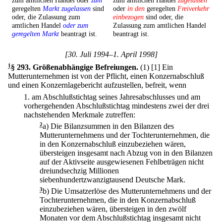
zum amtlichen Handel oder
zum
zum amtlichen Handel
zugelassen
geregelten
Markt zugelassen
sind
oder
in den
geregelten
Freiverkehr
oder, die Zulassung zum
einbezogen
sind oder, die
amtlichen Handel
oder zum
Zulassung zum amtlichen Handel
geregelten Markt
beantragt ist.
beantragt ist.
[30. Juli 1994–1. April 1998]
1
§ 293
.
Größenabhängige Befreiungen.
(1)
[1] Ein
Mutterunternehmen ist von der Pflicht, einen Konzernabschluß
und einen Konzernlagebericht aufzustellen, befreit, wenn
1.
am Abschlußstichtag seines Jahresabschlusses und am
vorhergehenden Abschlußstichtag mindestens zwei der drei
nachstehenden Merkmale zutreffen:
2
a)
Die Bilanzsummen in den Bilanzen des
Mutterunternehmens und der Tochterunternehmen, die
in den Konzernabschluß einzubeziehen wären,
übersteigen insgesamt nach Abzug von in den Bilanzen
auf der Aktivseite ausgewiesenen Fehlbeträgen nicht
dreiundsechzig Millionen
siebenhundertzwanzigtausend Deutsche Mark.
3
b)
Die Umsatzerlöse des Mutterunternehmens und der
Tochterunternehmen, die in den Konzernabschluß
einzubeziehen wären, übersteigen in den zwölf
Monaten vor dem Abschlußstichtag insgesamt nicht