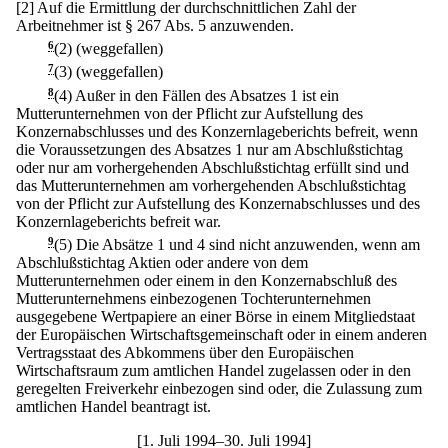
[2] Auf die Ermittlung der durchschnittlichen Zahl der
Arbeitnehmer ist § 267 Abs. 5 anzuwenden.
6
(2) (weggefallen)
7
(3) (weggefallen)
8
(4) Außer in den Fällen des Absatzes 1 ist ein
Mutterunternehmen von der Pflicht zur Aufstellung des
Konzernabschlusses und des Konzernlageberichts befreit, wenn
die Voraussetzungen des Absatzes 1 nur am Abschlußstichtag
oder nur am vorhergehenden Abschlußstichtag erfüllt sind und
das Mutterunternehmen am vorhergehenden Abschlußstichtag
von der Pflicht zur Aufstellung des Konzernabschlusses und des
Konzernlageberichts befreit war.
9
(5) Die Absätze 1 und 4 sind nicht anzuwenden, wenn am
Abschlußstichtag Aktien oder andere von dem
Mutterunternehmen oder einem in den Konzernabschluß des
Mutterunternehmens einbezogenen Tochterunternehmen
ausgegebene Wertpapiere an einer Börse in einem Mitgliedstaat
der Europäischen Wirtschaftsgemeinschaft oder in einem anderen
Vertragsstaat des Abkommens über den Europäischen
Wirtschaftsraum zum amtlichen Handel zugelassen oder in den
geregelten Freiverkehr einbezogen sind oder, die Zulassung zum
amtlichen Handel beantragt ist.
[1. Juli 1994–30. Juli 1994]