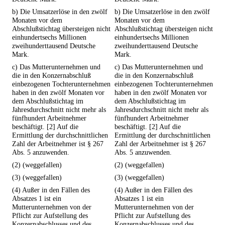
b) Die Umsatzerlöse in den zwölf
b) Die Umsatzerlöse in den zwölf
Monaten vor dem
Monaten vor dem
Abschlußstichtag übersteigen nicht
Abschlußstichtag übersteigen nicht
einhundertsechs Millionen
einhundertsechs Millionen
zweihunderttausend Deutsche
zweihunderttausend Deutsche
Mark.
Mark.
c) Das Mutterunternehmen und
c) Das Mutterunternehmen und
die in den Konzernabschluß
die in den Konzernabschluß
einbezogenen Tochterunternehmen
einbezogenen Tochterunternehmen
haben in den zwölf Monaten vor
haben in den zwölf Monaten vor
dem Abschlußstichtag im
dem Abschlußstichtag im
Jahresdurchschnitt nicht mehr als
Jahresdurchschnitt nicht mehr als
fünfhundert Arbeitnehmer
fünfhundert Arbeitnehmer
beschäftigt. [2] Auf die
beschäftigt. [2] Auf die
Ermittlung der durchschnittlichen
Ermittlung der durchschnittlichen
Zahl der Arbeitnehmer ist § 267
Zahl der Arbeitnehmer ist § 267
Abs. 5 anzuwenden.
Abs. 5 anzuwenden.
(2) (weggefallen)
(2) (weggefallen)
(3) (weggefallen)
(3) (weggefallen)
(4) Außer in den Fällen des
(4) Außer in den Fällen des
Absatzes 1 ist ein
Absatzes 1 ist ein
Mutterunternehmen von der
Mutterunternehmen von der
Pflicht zur Aufstellung des
Pflicht zur Aufstellung des
Konzernabschlusses und des
Konzernabschlusses und des