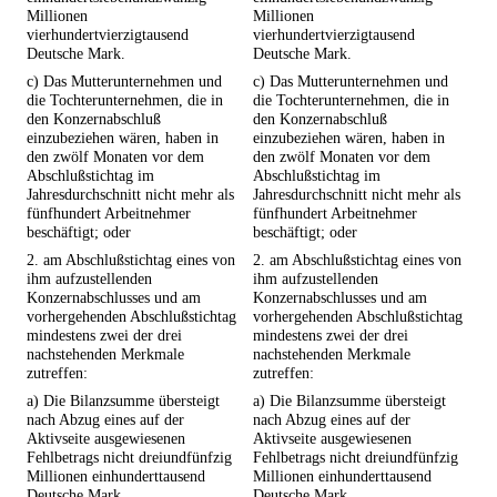
Millionen
Millionen
vierhundertvierzigtausend
vierhundertvierzigtausend
Deutsche Mark.
Deutsche Mark.
c) Das Mutterunternehmen und
c) Das Mutterunternehmen und
die Tochterunternehmen, die in
die Tochterunternehmen, die in
den Konzernabschluß
den Konzernabschluß
einzubeziehen wären, haben in
einzubeziehen wären, haben in
den zwölf Monaten vor dem
den zwölf Monaten vor dem
Abschlußstichtag im
Abschlußstichtag im
Jahresdurchschnitt nicht mehr als
Jahresdurchschnitt nicht mehr als
fünfhundert Arbeitnehmer
fünfhundert Arbeitnehmer
beschäftigt; oder
beschäftigt; oder
2. am Abschlußstichtag eines von
2. am Abschlußstichtag eines von
ihm aufzustellenden
ihm aufzustellenden
Konzernabschlusses und am
Konzernabschlusses und am
vorhergehenden Abschlußstichtag
vorhergehenden Abschlußstichtag
mindestens zwei der drei
mindestens zwei der drei
nachstehenden Merkmale
nachstehenden Merkmale
zutreffen:
zutreffen:
a) Die Bilanzsumme übersteigt
a) Die Bilanzsumme übersteigt
nach Abzug eines auf der
nach Abzug eines auf der
Aktivseite ausgewiesenen
Aktivseite ausgewiesenen
Fehlbetrags nicht dreiundfünfzig
Fehlbetrags nicht dreiundfünfzig
Millionen einhunderttausend
Millionen einhunderttausend
Deutsche Mark.
Deutsche Mark.