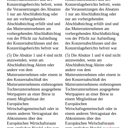
Konzernlageberichts befreit, wenn
Konzernlageberichts befreit, wenn
die Voraussetzungen des Absatzes
die Voraussetzungen des Absatzes
1 nur am Abschlußstichtag oder
1 nur am Abschlußstichtag oder
nur am vorhergehenden
nur am vorhergehenden
Abschlußstichtag erfüllt sind und
Abschlußstichtag erfüllt sind und
das Mutterunternehmen am
das Mutterunternehmen am
vorhergehenden Abschlußstichtag
vorhergehenden Abschlußstichtag
von der Pflicht zur Aufstellung
von der Pflicht zur Aufstellung
des Konzernabschlusses und des
des Konzernabschlusses und des
Konzernlageberichts befreit war.
Konzernlageberichts befreit war.
(5) Die Absätze 1 und 4 sind nicht
(5) Die Absätze 1 und 4 sind nicht
anzuwenden, wenn am
anzuwenden, wenn am
Abschlußstichtag Aktien oder
Abschlußstichtag Aktien oder
andere von dem
andere von dem
Mutterunternehmen oder einem in
Mutterunternehmen oder einem in
den Konzernabschluß des
den Konzernabschluß des
Mutterunternehmens einbezogenen
Mutterunternehmens einbezogenen
Tochterunternehmen ausgegebene
Tochterunternehmen ausgegebene
Wertpapiere an einer Börse in
Wertpapiere an einer Börse in
einem Mitgliedstaat der
einem Mitgliedstaat der
Europäischen
Europäischen
Wirtschaftsgemeinschaft oder in
Wirtschaftsgemeinschaft oder in
einem anderen Vertragsstaat des
einem anderen Vertragsstaat des
Abkommens über den
Abkommens über den
Europäischen Wirtschaftsraum
Europäischen Wirtschaftsraum