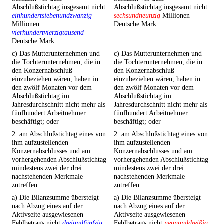
Abschlußstichtag insgesamt nicht
Abschlußstichtag insgesamt nicht
einhundertsiebenundzwanzig
sechsundneunzig
Millionen
Millionen
Deutsche Mark.
vierhundertvierzigtausend
Deutsche Mark.
c) Das Mutterunternehmen und
c) Das Mutterunternehmen und
die Tochterunternehmen, die in
die Tochterunternehmen, die in
den Konzernabschluß
den Konzernabschluß
einzubeziehen wären, haben in
einzubeziehen wären, haben in
den zwölf Monaten vor dem
den zwölf Monaten vor dem
Abschlußstichtag im
Abschlußstichtag im
Jahresdurchschnitt nicht mehr als
Jahresdurchschnitt nicht mehr als
fünfhundert Arbeitnehmer
fünfhundert Arbeitnehmer
beschäftigt; oder
beschäftigt; oder
2. am Abschlußstichtag eines von
2. am Abschlußstichtag eines von
ihm aufzustellenden
ihm aufzustellenden
Konzernabschlusses und am
Konzernabschlusses und am
vorhergehenden Abschlußstichtag
vorhergehenden Abschlußstichtag
mindestens zwei der drei
mindestens zwei der drei
nachstehenden Merkmale
nachstehenden Merkmale
zutreffen:
zutreffen:
a) Die Bilanzsumme übersteigt
a) Die Bilanzsumme übersteigt
nach Abzug eines auf der
nach Abzug eines auf der
Aktivseite ausgewiesenen
Aktivseite ausgewiesenen
Fehlbetrags nicht
dreiundfünfzig
Fehlbetrags nicht
neununddreißig