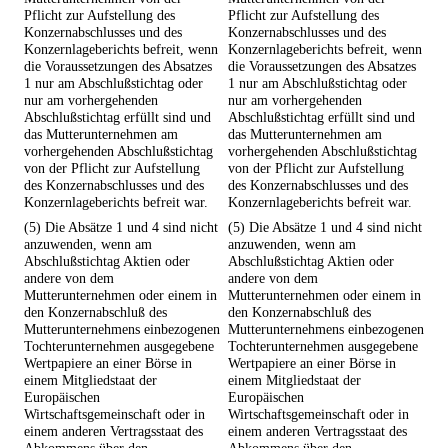
Pflicht zur Aufstellung des
Pflicht zur Aufstellung des
Konzernabschlusses und des
Konzernabschlusses und des
Konzernlageberichts befreit, wenn
Konzernlageberichts befreit, wenn
die Voraussetzungen des Absatzes
die Voraussetzungen des Absatzes
1 nur am Abschlußstichtag oder
1 nur am Abschlußstichtag oder
nur am vorhergehenden
nur am vorhergehenden
Abschlußstichtag erfüllt sind und
Abschlußstichtag erfüllt sind und
das Mutterunternehmen am
das Mutterunternehmen am
vorhergehenden Abschlußstichtag
vorhergehenden Abschlußstichtag
von der Pflicht zur Aufstellung
von der Pflicht zur Aufstellung
des Konzernabschlusses und des
des Konzernabschlusses und des
Konzernlageberichts befreit war.
Konzernlageberichts befreit war.
(5) Die Absätze 1 und 4 sind nicht
(5) Die Absätze 1 und 4 sind nicht
anzuwenden, wenn am
anzuwenden, wenn am
Abschlußstichtag Aktien oder
Abschlußstichtag Aktien oder
andere von dem
andere von dem
Mutterunternehmen oder einem in
Mutterunternehmen oder einem in
den Konzernabschluß des
den Konzernabschluß des
Mutterunternehmens einbezogenen
Mutterunternehmens einbezogenen
Tochterunternehmen ausgegebene
Tochterunternehmen ausgegebene
Wertpapiere an einer Börse in
Wertpapiere an einer Börse in
einem Mitgliedstaat der
einem Mitgliedstaat der
Europäischen
Europäischen
Wirtschaftsgemeinschaft oder in
Wirtschaftsgemeinschaft oder in
einem anderen Vertragsstaat des
einem anderen Vertragsstaat des