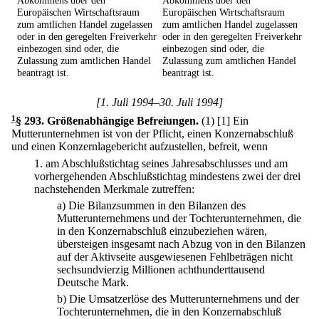
Abkommens über den
Abkommens über den
Europäischen Wirtschaftsraum
Europäischen Wirtschaftsraum
zum amtlichen Handel zugelassen
zum amtlichen Handel zugelassen
oder in den geregelten Freiverkehr
oder in den geregelten Freiverkehr
einbezogen sind oder, die
einbezogen sind oder, die
Zulassung zum amtlichen Handel
Zulassung zum amtlichen Handel
beantragt ist.
beantragt ist.
[1. Juli 1994–30. Juli 1994]
1
§ 293
.
Größenabhängige Befreiungen.
(1)
[1] Ein
Mutterunternehmen ist von der Pflicht, einen Konzernabschluß
und einen Konzernlagebericht aufzustellen, befreit, wenn
1.
am Abschlußstichtag seines Jahresabschlusses und am
vorhergehenden Abschlußstichtag mindestens zwei der drei
nachstehenden Merkmale zutreffen:
a)
Die Bilanzsummen in den Bilanzen des
Mutterunternehmens und der Tochterunternehmen, die
in den Konzernabschluß einzubeziehen wären,
übersteigen insgesamt nach Abzug von in den Bilanzen
auf der Aktivseite ausgewiesenen Fehlbeträgen nicht
sechsundvierzig Millionen achthunderttausend
Deutsche Mark.
b)
Die Umsatzerlöse des Mutterunternehmens und der
Tochterunternehmen, die in den Konzernabschluß