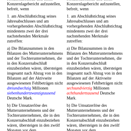
Konzernlagebericht aufzustellen,
Konzernlagebericht aufzustellen,
befreit, wenn
befreit, wenn
1. am Abschlußstichtag seines
1. am Abschlußstichtag seines
Jahresabschlusses und am
Jahresabschlusses und am
vorhergehenden Abschlußstichtag
vorhergehenden Abschlußstichtag
mindestens zwei der drei
mindestens zwei der drei
nachstehenden Merkmale
nachstehenden Merkmale
zutreffen:
zutreffen:
a) Die Bilanzsummen in den
a) Die Bilanzsummen in den
Bilanzen des Mutterunternehmens
Bilanzen des Mutterunternehmens
und der Tochterunternehmen, die
und der Tochterunternehmen, die
in den Konzernabschluß
in den Konzernabschluß
einzubeziehen wären, übersteigen
einzubeziehen wären, übersteigen
insgesamt nach Abzug von in den
insgesamt nach Abzug von in den
Bilanzen auf der Aktivseite
Bilanzen auf der Aktivseite
ausgewiesenen Fehlbeträgen nicht
ausgewiesenen Fehlbeträgen nicht
dreiundsechzig
Millionen
sechsundvierzig
Millionen
siebenhundertzwanzigtausend
achthunderttausend
Deutsche
Deutsche Mark.
Mark.
b) Die Umsatzerlöse des
b) Die Umsatzerlöse des
Mutterunternehmens und der
Mutterunternehmens und der
Tochterunternehmen, die in den
Tochterunternehmen, die in den
Konzernabschluß einzubeziehen
Konzernabschluß einzubeziehen
wären, übersteigen in den zwölf
wären, übersteigen in den zwölf
Monaten vor dem
Monaten vor dem