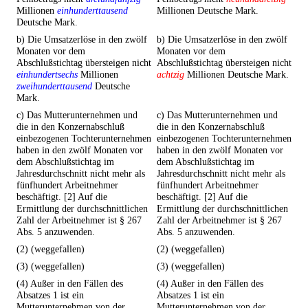
Millionen
einhunderttausend
Millionen Deutsche Mark.
Deutsche Mark.
b) Die Umsatzerlöse in den zwölf
b) Die Umsatzerlöse in den zwölf
Monaten vor dem
Monaten vor dem
Abschlußstichtag übersteigen nicht
Abschlußstichtag übersteigen nicht
einhundertsechs
Millionen
achtzig
Millionen Deutsche Mark.
zweihunderttausend
Deutsche
Mark.
c) Das Mutterunternehmen und
c) Das Mutterunternehmen und
die in den Konzernabschluß
die in den Konzernabschluß
einbezogenen Tochterunternehmen
einbezogenen Tochterunternehmen
haben in den zwölf Monaten vor
haben in den zwölf Monaten vor
dem Abschlußstichtag im
dem Abschlußstichtag im
Jahresdurchschnitt nicht mehr als
Jahresdurchschnitt nicht mehr als
fünfhundert Arbeitnehmer
fünfhundert Arbeitnehmer
beschäftigt. [2] Auf die
beschäftigt. [2] Auf die
Ermittlung der durchschnittlichen
Ermittlung der durchschnittlichen
Zahl der Arbeitnehmer ist § 267
Zahl der Arbeitnehmer ist § 267
Abs. 5 anzuwenden.
Abs. 5 anzuwenden.
(2) (weggefallen)
(2) (weggefallen)
(3) (weggefallen)
(3) (weggefallen)
(4) Außer in den Fällen des
(4) Außer in den Fällen des
Absatzes 1 ist ein
Absatzes 1 ist ein
Mutterunternehmen von der
Mutterunternehmen von der