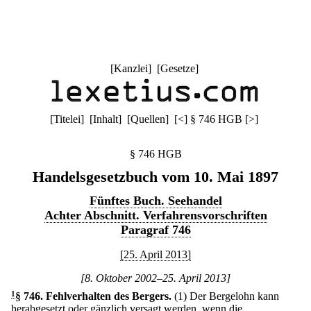
[
Kanzlei
] [
Gesetze
]
[
Titelei
] [
Inhalt
] [
Quellen
]
[
<
]
§ 746 HGB
[
>
]
§ 746 HGB
Handelsgesetzbuch vom 10. Mai 1897
Fünftes Buch. Seehandel
Achter Abschnitt. Verfahrensvorschriften
Paragraf 746
[25. April 2013]
[8. Oktober 2002–25. April 2013]
1
§ 746
.
Fehlverhalten des Bergers.
(1) Der Bergelohn kann
herabgesetzt oder gänzlich versagt werden, wenn die