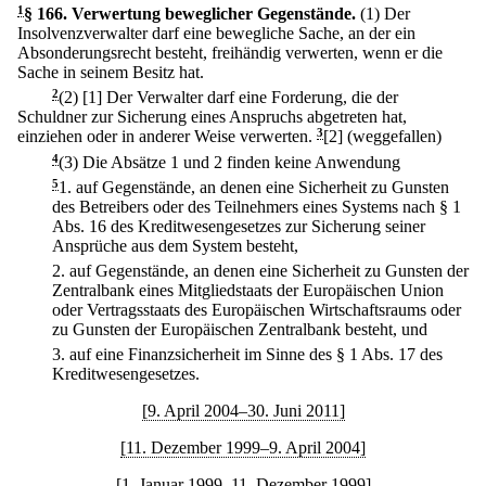
1
§ 166
.
Verwertung beweglicher Gegenstände.
(1) Der
Insolvenzverwalter darf eine bewegliche Sache, an der ein
Absonderungsrecht besteht, freihändig verwerten, wenn er die
Sache in seinem Besitz hat.
2
(2)
[1] Der Verwalter darf eine Forderung, die der
Schuldner zur Sicherung eines Anspruchs abgetreten hat,
einziehen oder in anderer Weise verwerten.
3
[2] (weggefallen)
4
(3) Die Absätze 1 und 2 finden keine Anwendung
5
1.
auf Gegenstände, an denen eine Sicherheit zu Gunsten
des Betreibers oder des Teilnehmers eines Systems nach § 1
Abs. 16 des Kreditwesengesetzes zur Sicherung seiner
Ansprüche aus dem System besteht,
2.
auf Gegenstände, an denen eine Sicherheit zu Gunsten der
Zentralbank eines Mitgliedstaats der Europäischen Union
oder Vertragsstaats des Europäischen Wirtschaftsraums oder
zu Gunsten der Europäischen Zentralbank besteht, und
3.
auf eine Finanzsicherheit im Sinne des § 1 Abs. 17 des
Kreditwesengesetzes.
[9. April 2004–30. Juni 2011]
[11. Dezember 1999–9. April 2004]
[1. Januar 1999–11. Dezember 1999]