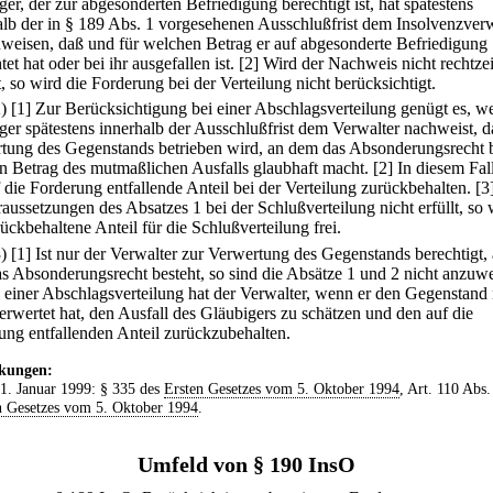
er, der zur abgesonderten Befriedigung berechtigt ist, hat spätestens
alb der in § 189 Abs. 1 vorgesehenen Ausschlußfrist dem Insolvenzverw
weisen, daß und für welchen Betrag er auf abgesonderte Befriedigung
tet hat oder bei ihr ausgefallen ist.
[2] Wird der Nachweis nicht rechtzei
, so wird die Forderung bei der Verteilung nicht berücksichtigt.
2)
[1] Zur Berücksichtigung bei einer Abschlagsverteilung genügt es, w
ger spätestens innerhalb der Ausschlußfrist dem Verwalter nachweist, d
tung des Gegenstands betrieben wird, an dem das Absonderungsrecht b
n Betrag des mutmaßlichen Ausfalls glaubhaft macht.
[2] In diesem Fal
f die Forderung entfallende Anteil bei der Verteilung zurückbehalten.
[3
raussetzungen des Absatzes 1 bei der Schlußverteilung nicht erfüllt, so 
ückbehaltene Anteil für die Schlußverteilung frei.
3)
[1] Ist nur der Verwalter zur Verwertung des Gegenstands berechtigt,
s Absonderungsrecht besteht, so sind die Absätze 1 und 2 nicht anzuw
i einer Abschlagsverteilung hat der Verwalter, wenn er den Gegenstand
verwertet hat, den Ausfall des Gläubigers zu schätzen und den auf die
ung entfallenden Anteil zurückzubehalten.
kungen:
 1. Januar 1999: § 335 des
Ersten Gesetzes vom 5. Oktober 1994
, Art. 110 Abs.
 Gesetzes vom 5. Oktober 1994
.
Umfeld von § 190 InsO