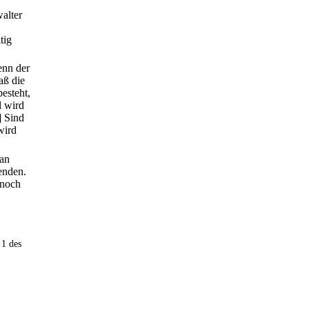
alter
tig
enn der
aß die
esteht,
l wird
] Sind
wird
 an
enden.
 noch
 1 des