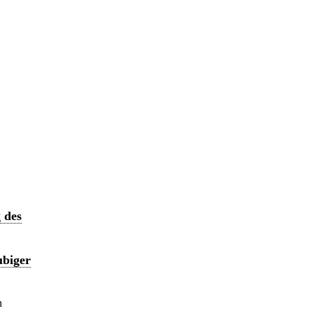
 des
ubiger
n