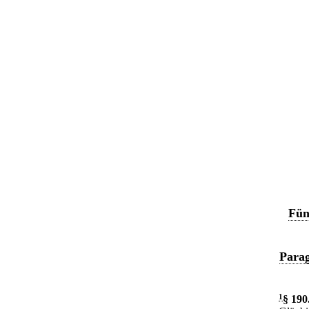
Fün
Parag
1
§ 190