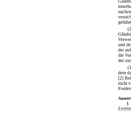
Gläubig
innerh
nachzu
verzich
geführt
(
Gläubi
Verwer
und de
der au
die Vo
der zur
(
dem da
[2] Be
nicht 
Forder
Anmer
1
.
Zweiten