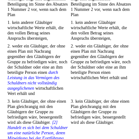
Beteiligung im Sinne des Absatzes
Beteiligung im Sinne des Absatzes
1 Nummer 2 vor, wenn nach dem
1 Nummer 2 vor, wenn nach dem
Plan
Plan
1. kein anderer Gläubiger
1. kein anderer Gläubiger
wirtschaftliche Werte erhält, die
wirtschaftliche Werte erhält, die
den vollen Betrag seines
den vollen Betrag seines
Anspruchs übersteigen,
Anspruchs übersteigen,
2. weder ein Gläubiger, der ohne
2. weder ein Gläubiger, der ohne
einen Plan mit Nachrang
einen Plan mit Nachrang
gegenüber den Gläubigern der
gegenüber den Gläubigern der
Gruppe zu befriedigen wäre, noch
Gruppe zu befriedigen wäre, noch
der Schuldner oder eine an ihm
der Schuldner oder eine an ihm
beteiligte Person einen
durch
beteiligte Person einen
Leistung in das Vermögen des
wirtschaftlichen Wert erhält und
Schuldners nicht vollständig
ausgeglichenen
wirtschaftlichen
Wert erhält und
3. kein Gläubiger, der ohne einen
3. kein Gläubiger, der ohne einen
Plan gleichrangig mit den
Plan gleichrangig mit den
Gläubigern der Gruppe zu
Gläubigern der Gruppe zu
befriedigen wäre, bessergestellt
befriedigen wäre, bessergestellt
wird als diese Gläubiger.
[2]
wird als diese Gläubiger.
Handelt es sich bei dem Schuldner
um eine natürliche Person, deren
Mitwirkung bei der Fortführung