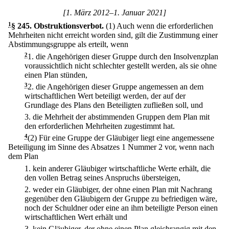
[1. März 2012–1. Januar 2021]
1
§ 245
.
Obstruktionsverbot.
(1) Auch wenn die erforderlichen
Mehrheiten nicht erreicht worden sind, gilt die Zustimmung einer
Abstimmungsgruppe als erteilt, wenn
2
1.
die Angehörigen dieser Gruppe durch den Insolvenzplan
voraussichtlich nicht schlechter gestellt werden, als sie ohne
einen Plan stünden,
3
2.
die Angehörigen dieser Gruppe angemessen an dem
wirtschaftlichen Wert beteiligt werden, der auf der
Grundlage des Plans den Beteiligten zufließen soll, und
3.
die Mehrheit der abstimmenden Gruppen dem Plan mit
den erforderlichen Mehrheiten zugestimmt hat.
4
(2) Für eine Gruppe der Gläubiger liegt eine angemessene
Beteiligung im Sinne des Absatzes 1 Nummer 2 vor, wenn nach
dem Plan
1.
kein anderer Gläubiger wirtschaftliche Werte erhält, die
den vollen Betrag seines Anspruchs übersteigen,
2.
weder ein Gläubiger, der ohne einen Plan mit Nachrang
gegenüber den Gläubigern der Gruppe zu befriedigen wäre,
noch der Schuldner oder eine an ihm beteiligte Person einen
wirtschaftlichen Wert erhält und
3.
kein Gläubiger, der ohne einen Plan gleichrangig mit den