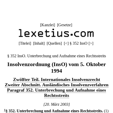
[
Kanzlei
] [
Gesetze
]
[
Titelei
] [
Inhalt
] [
Quellen
]
[
<
]
§ 352 InsO
[
>
]
§ 352 InsO. Unterbrechung und Aufnahme eines Rechtsstreits
Insolvenzordnung (InsO) vom 5. Oktober
1994
Zwölfter Teil. Internationales Insolvenzrecht
Zweiter Abschnitt. Ausländisches Insolvenzverfahren
Paragraf 352. Unterbrechung und Aufnahme eines
Rechtsstreits
[20. März 2003]
1
§ 352
.
Unterbrechung und Aufnahme eines Rechtsstreits.
(1)