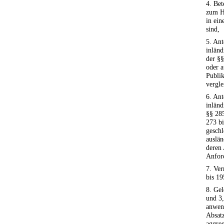
4. Bet
zum Ha
in ein
sind,
5. Ant
inlän
der §§
oder a
Publi
vergle
6. Ant
inlän
§§ 285
273 bi
gesch
auslän
deren 
Anford
7. Ve
bis 19
8. Gel
und 3
anwend
Absatz
aggreg