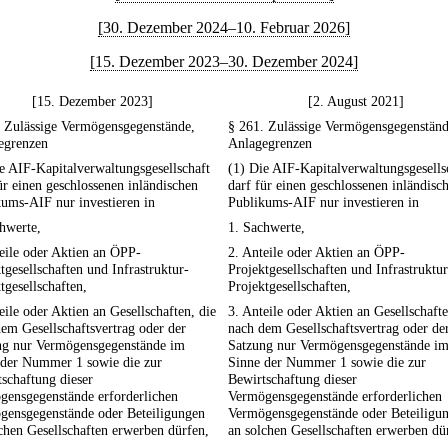
[30. Dezember 2024–10. Februar 2026]
[15. Dezember 2023–30. Dezember 2024]
[15. Dezember 2023]
[2. August 2021]
. Zulässige Vermögensgegenstände,
§ 261. Zulässige Vermögensgegenständ
egrenzen
Anlagegrenzen
e AIF-Kapitalverwaltungsgesellschaft
(1) Die AIF-Kapitalverwaltungsgesells
ür einen geschlossenen inländischen
darf für einen geschlossenen inländisc
ums-AIF nur investieren in
Publikums-AIF nur investieren in
hwerte,
1. Sachwerte,
eile oder Aktien an ÖPP-
2. Anteile oder Aktien an ÖPP-
tgesellschaften und Infrastruktur-
Projektgesellschaften und Infrastruktur
tgesellschaften,
Projektgesellschaften,
eile oder Aktien an Gesellschaften, die
3. Anteile oder Aktien an Gesellschafte
em Gesellschaftsvertrag oder der
nach dem Gesellschaftsvertrag oder de
ng nur Vermögensgegenstände im
Satzung nur Vermögensgegenstände i
 der Nummer 1 sowie die zur
Sinne der Nummer 1 sowie die zur
schaftung dieser
Bewirtschaftung dieser
gensgegenstände erforderlichen
Vermögensgegenstände erforderlichen
gensgegenstände oder Beteiligungen
Vermögensgegenstände oder Beteiligu
chen Gesellschaften erwerben dürfen,
an solchen Gesellschaften erwerben dü