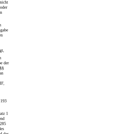
nicht
 oder
en
n
ßgabe
en
gt,
n
e der
 §§
an
IF,
 193
atz 1
end
 285
des
nd des