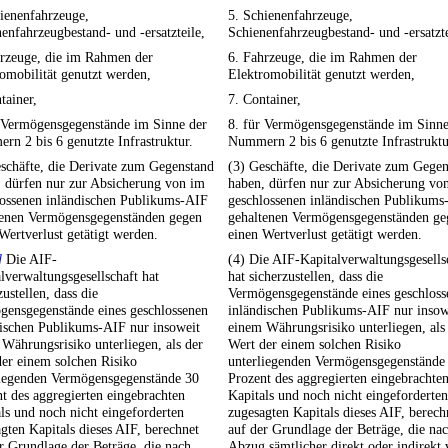
ienenfahrzeuge,
5. Schienenfahrzeuge,
enfahrzeugbestand- und -ersatzteile,
Schienenfahrzeugbestand- und -ersatzte
hrzeuge, die im Rahmen der
6. Fahrzeuge, die im Rahmen der
omobilität genutzt werden,
Elektromobilität genutzt werden,
tainer,
7. Container,
r Vermögensgegenstände im Sinne der
8. für Vermögensgegenstände im Sinne
n 2 bis 6 genutzte Infrastruktur.
Nummern 2 bis 6 genutzte Infrastruktu
schäfte, die Derivate zum Gegenstand
(3) Geschäfte, die Derivate zum Gege
, dürfen nur zur Absicherung von im
haben, dürfen nur zur Absicherung vo
lossenen inländischen Publikums-AIF
geschlossenen inländischen Publikums
tenen Vermögensgegenständen gegen
gehaltenen Vermögensgegenständen ge
Wertverlust getätigt werden.
einen Wertverlust getätigt werden.
]
Die AIF-
(4) Die AIF-Kapitalverwaltungsgesells
lverwaltungsgesellschaft hat
hat sicherzustellen, dass die
zustellen, dass die
Vermögensgegenstände eines geschloss
gensgegenstände eines geschlossenen
inländischen Publikums-AIF nur insow
dischen Publikums-AIF nur insoweit
einem Währungsrisiko unterliegen, als
Währungsrisiko unterliegen, als der
Wert der einem solchen Risiko
er einem solchen Risiko
unterliegenden Vermögensgegenstände
liegenden Vermögensgegenstände 30
Prozent des aggregierten eingebrachte
t des aggregierten eingebrachten
Kapitals und noch nicht eingeforderten
ls und noch nicht eingeforderten
zugesagten Kapitals dieses AIF, berech
gten Kapitals dieses AIF, berechnet
auf der Grundlage der Beträge, die na
r Grundlage der Beträge, die nach
Abzug sämtlicher direkt oder indirekt