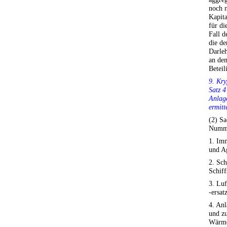
noch n
Kapit
für d
Fall 
die d
Darleh
an de
Betei
9. Kry
Satz 4
Anlag
ermitt
(2) S
Numme
1. Imm
und A
2. Sch
Schiff
3. Luf
-ersatz
4. An
und z
Wärme