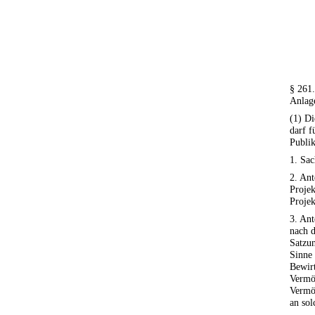
§ 261
Anlag
(1) Di
darf f
Publik
1. Sac
2. Ant
Projek
Projek
3. Ant
nach d
Satzu
Sinne
Bewirt
Vermö
Vermö
an sol