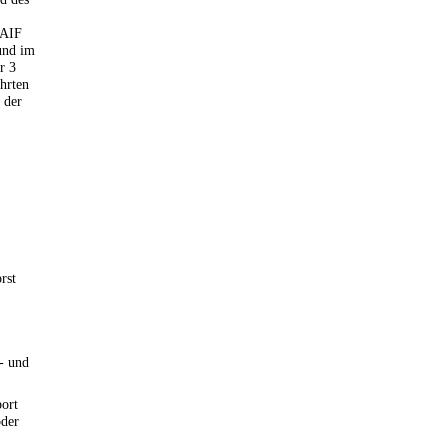
-AIF
und im
r 3
hrten
 der
rst
- und
ort
oder