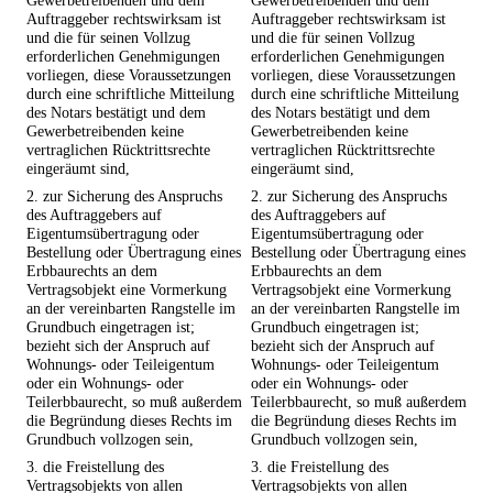
Gewerbetreibenden und dem
Gewerbetreibenden und dem
Auftraggeber rechtswirksam ist
Auftraggeber rechtswirksam ist
und die für seinen Vollzug
und die für seinen Vollzug
erforderlichen Genehmigungen
erforderlichen Genehmigungen
vorliegen, diese Voraussetzungen
vorliegen, diese Voraussetzungen
durch eine schriftliche Mitteilung
durch eine schriftliche Mitteilung
des Notars bestätigt und dem
des Notars bestätigt und dem
Gewerbetreibenden keine
Gewerbetreibenden keine
vertraglichen Rücktrittsrechte
vertraglichen Rücktrittsrechte
eingeräumt sind,
eingeräumt sind,
2. zur Sicherung des Anspruchs
2. zur Sicherung des Anspruchs
des Auftraggebers auf
des Auftraggebers auf
Eigentumsübertragung oder
Eigentumsübertragung oder
Bestellung oder Übertragung eines
Bestellung oder Übertragung eines
Erbbaurechts an dem
Erbbaurechts an dem
Vertragsobjekt eine Vormerkung
Vertragsobjekt eine Vormerkung
an der vereinbarten Rangstelle im
an der vereinbarten Rangstelle im
Grundbuch eingetragen ist;
Grundbuch eingetragen ist;
bezieht sich der Anspruch auf
bezieht sich der Anspruch auf
Wohnungs- oder Teileigentum
Wohnungs- oder Teileigentum
oder ein Wohnungs- oder
oder ein Wohnungs- oder
Teilerbbaurecht, so muß außerdem
Teilerbbaurecht, so muß außerdem
die Begründung dieses Rechts im
die Begründung dieses Rechts im
Grundbuch vollzogen sein,
Grundbuch vollzogen sein,
3. die Freistellung des
3. die Freistellung des
Vertragsobjekts von allen
Vertragsobjekts von allen