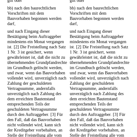
gilt oder
gilt oder
bb) nach den baurechtlichen
bb) nach den baurechtlichen
Vorschriften mit dem
Vorschriften mit dem
Bauvorhaben begonnen werden
Bauvorhaben begonnen werden
darf,
darf,
und nach Eingang dieser
und nach Eingang dieser
Bestätigung beim Auftraggeber
Bestätigung beim Auftraggeber
mindestens ein Monat vergangen
mindestens ein Monat vergangen
ist. [2] Die Freistellung nach Satz
ist. [2] Die Freistellung nach Satz
1 Nr. 3 ist gesichert, wenn
1 Nr. 3 ist gesichert, wenn
gewährleistet ist, daß die nicht zu
gewährleistet ist, daß die nicht zu
übernehmenden Grundpfandrechte
übernehmenden Grundpfandrechte
im Grundbuch gelöscht werden,
im Grundbuch gelöscht werden,
und zwar, wenn das Bauvorhaben
und zwar, wenn das Bauvorhaben
vollendet wird, unverzüglich nach
vollendet wird, unverzüglich nach
Zahlung der geschuldeten
Zahlung der geschuldeten
Vertragssumme, andernfalls
Vertragssumme, andernfalls
unverzüglich nach Zahlung des
unverzüglich nach Zahlung des
dem erreichten Bautenstand
dem erreichten Bautenstand
entsprechenden Teils der
entsprechenden Teils der
geschuldeten Vertragssumme
geschuldeten Vertragssumme
durch den Auftraggeber. [3] Für
durch den Auftraggeber. [3] Für
den Fall, daß das Bauvorhaben
den Fall, daß das Bauvorhaben
nicht vollendet wird, kann sich
nicht vollendet wird, kann sich
der Kreditgeber vorbehalten, an
der Kreditgeber vorbehalten, an
Stelle der Freistellung alle vom
Stelle der Freistellung alle vom