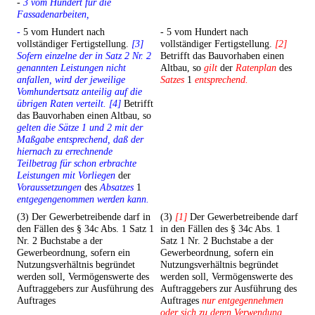
-
3 vom Hundert für die
Fassadenarbeiten,
-
5 vom Hundert nach
- 5 vom Hundert nach
vollständiger Fertigstellung.
[3]
vollständiger Fertigstellung.
[2]
Sofern einzelne der in Satz 2 Nr. 2
Betrifft das Bauvorhaben einen
genannten Leistungen nicht
Altbau, so
gilt
der
Ratenplan
des
anfallen, wird der jeweilige
Satzes
1
entsprechend.
Vomhundertsatz anteilig auf die
übrigen Raten verteilt. [4]
Betrifft
das Bauvorhaben einen Altbau, so
gelten die Sätze 1 und 2 mit der
Maßgabe entsprechend, daß der
hiernach zu errechnende
Teilbetrag für schon erbrachte
Leistungen mit Vorliegen
der
Voraussetzungen
des
Absatzes
1
entgegengenommen werden kann.
(3) Der Gewerbetreibende darf in
(3)
[1]
Der Gewerbetreibende darf
den Fällen des § 34c Abs. 1 Satz 1
in den Fällen des § 34c Abs. 1
Nr. 2 Buchstabe a der
Satz 1 Nr. 2 Buchstabe a der
Gewerbeordnung, sofern ein
Gewerbeordnung, sofern ein
Nutzungsverhältnis begründet
Nutzungsverhältnis begründet
werden soll, Vermögenswerte des
werden soll, Vermögenswerte des
Auftraggebers zur Ausführung des
Auftraggebers zur Ausführung des
Auftrages
Auftrages
nur entgegennehmen
oder sich zu deren Verwendung