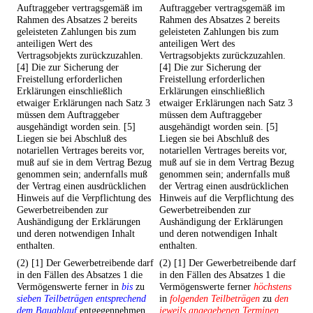
Auftraggeber vertragsgemäß im
Auftraggeber vertragsgemäß im
Rahmen des Absatzes 2 bereits
Rahmen des Absatzes 2 bereits
geleisteten Zahlungen bis zum
geleisteten Zahlungen bis zum
anteiligen Wert des
anteiligen Wert des
Vertragsobjekts zurückzuzahlen.
Vertragsobjekts zurückzuzahlen.
[4] Die zur Sicherung der
[4] Die zur Sicherung der
Freistellung erforderlichen
Freistellung erforderlichen
Erklärungen einschließlich
Erklärungen einschließlich
etwaiger Erklärungen nach Satz 3
etwaiger Erklärungen nach Satz 3
müssen dem Auftraggeber
müssen dem Auftraggeber
ausgehändigt worden sein. [5]
ausgehändigt worden sein. [5]
Liegen sie bei Abschluß des
Liegen sie bei Abschluß des
notariellen Vertrages bereits vor,
notariellen Vertrages bereits vor,
muß auf sie in dem Vertrag Bezug
muß auf sie in dem Vertrag Bezug
genommen sein; andernfalls muß
genommen sein; andernfalls muß
der Vertrag einen ausdrücklichen
der Vertrag einen ausdrücklichen
Hinweis auf die Verpflichtung des
Hinweis auf die Verpflichtung des
Gewerbetreibenden zur
Gewerbetreibenden zur
Aushändigung der Erklärungen
Aushändigung der Erklärungen
und deren notwendigen Inhalt
und deren notwendigen Inhalt
enthalten.
enthalten.
(2) [1] Der Gewerbetreibende darf
(2) [1] Der Gewerbetreibende darf
in den Fällen des Absatzes 1 die
in den Fällen des Absatzes 1 die
Vermögenswerte ferner in
bis
zu
Vermögenswerte ferner
höchstens
sieben Teilbeträgen entsprechend
in
folgenden Teilbeträgen
zu
den
dem Bauablauf
entgegennehmen
jeweils angegebenen Terminen