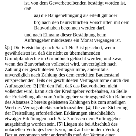
ist, von dem Gewerbetreibenden bestätigt worden ist,
daß
aa)
die Baugenehmigung als erteilt gilt oder
bb)
nach den baurechtlichen Vorschriften mit dem
Bauvorhaben begonnen werden darf,
und nach Eingang dieser Bestätigung beim
Auftraggeber mindestens ein Monat vergangen ist.
5
[2] Die Freistellung nach Satz 1 Nr. 3 ist gesichert, wenn
gewährleistet ist, daß die nicht zu übernehmenden
Grundpfandrechte im Grundbuch gelöscht werden, und zwar,
wenn das Bauvorhaben vollendet wird, unverzüglich nach
Zahlung der geschuldeten Vertragssumme, andernfalls
unverzüglich nach Zahlung des dem erreichten Bautenstand
entsprechenden Teils der geschuldeten Vertragssumme durch den
Auftraggeber.
[3] Für den Fall, daß das Bauvorhaben nicht
vollendet wird, kann sich der Kreditgeber vorbehalten, an Stelle
der Freistellung alle vom Auftraggeber vertragsgemäß im Rahmen
des Absatzes 2 bereits geleisteten Zahlungen bis zum anteiligen
Wert des Vertragsobjekts zurückzuzahlen.
[4] Die zur Sicherung
der Freistellung erforderlichen Erklärungen einschließlich
etwaiger Erklärungen nach Satz 3 müssen dem Auftraggeber
ausgehändigt worden sein.
[5] Liegen sie bei Abschluß des
notariellen Vertrages bereits vor, muß auf sie in dem Vertrag
Bezug genommen sein; andernfalls muß der Vertrag einen