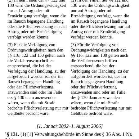
(2) In den Fällen der §§ 122 und
(2) In den Fällen der §§ 122 und
130 wird die Ordnungswidrigkeit
130 wird die Ordnungswidrigkeit
nur auf Antrag oder mit
nur auf Antrag oder mit
Ermächtigung verfolgt, wenn die
Ermächtigung verfolgt, wenn die
im Rausch begangene Handlung
im Rausch begangene Handlung
oder die Pflichtverletzung nur auf
oder die Pflichtverletzung nur auf
Antrag oder mit Ermächtigung
Antrag oder mit Ermächtigung
verfolgt werden könnte.
verfolgt werden könnte.
(3) Für die Verfolgung von
(3) Für die Verfolgung von
Ordnungswidrigkeiten nach den
Ordnungswidrigkeiten nach den
§§ 116, 122 und 130 gelten auch
§§ 116, 122 und 130 gelten auch
die Verfahrensvorschriften
die Verfahrensvorschriften
entsprechend, die bei der
entsprechend, die bei der
Verfolgung der Handlung, zu der
Verfolgung der Handlung, zu der
aufgefordert worden ist, der im
aufgefordert worden ist, der im
Rausch begangenen Handlung
Rausch begangenen Handlung
oder der Pflichtverletzung
oder der Pflichtverletzung
anzuwenden sind oder im Falle
anzuwenden sind oder im Falle
des § 130 dann anzuwenden
des § 130 dann anzuwenden
wären, wenn die mit Strafe
wären, wenn die mit Strafe
bedrohte Pflichtverletzung nur mit
bedrohte Pflichtverletzung nur mit
Geldbuße bedroht wäre.
Geldbuße bedroht wäre.
[1. Januar 2002–1. August 2006]
1
§ 131
.
(1)
[1] Verwaltungsbehörde im Sinne des § 36 Abs. 1 Nr.