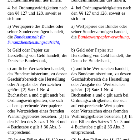
Bundesministerium des Innern,
Bundesministerium des Innern,
4. bei Ordnungswidrigkeiten nach
4. bei Ordnungswidrigkeiten nach
den §§ 127 und 128, soweit es
den §§ 127 und 128, soweit es
sich um
sich um
a) Wertpapiere des Bundes oder
a) Wertpapiere des Bundes oder
seiner Sondervermögen handelt,
seiner Sondervermögen handelt,
die
Bundesanstalt für
die
Bundeswertpapierverwaltung,
Finanzdienstleistungsaufsicht,
b) Geld oder Papier zur
b) Geld oder Papier zur
Herstellung von Geld handelt, die
Herstellung von Geld handelt, die
Deutsche Bundesbank,
Deutsche Bundesbank,
c) amtliche Wertzeichen handelt,
c) amtliche Wertzeichen handelt,
das Bundesministerium, zu dessen
das Bundesministerium, zu dessen
Geschäftsbereich die Herstellung
Geschäftsbereich die Herstellung
oder Ausgabe der Wertzeichen
oder Ausgabe der Wertzeichen
gehört. [2] Satz 1 Nr. 4
gehört. [2] Satz 1 Nr. 4
Buchstaben a und c gilt auch bei
Buchstaben a und c gilt auch bei
Ordnungswidrigkeiten, die sich
Ordnungswidrigkeiten, die sich
auf entsprechende Wertpapiere
auf entsprechende Wertpapiere
oder Wertzeichen eines fremden
oder Wertzeichen eines fremden
Währungsgebietes beziehen. [3] In
Währungsgebietes beziehen. [3] In
den Fällen des Satzes 1 Nr. 3 und
den Fällen des Satzes 1 Nr. 3 und
4 Buchstabe c gilt § 36 Abs. 3
4 Buchstabe c gilt § 36 Abs. 3
entsprechend.
entsprechend.