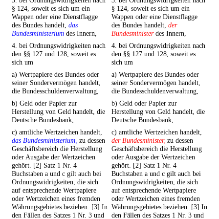
3. bei Ordnungswidrigkeiten nach
3. bei Ordnungswidrigkeiten nach
§ 124, soweit es sich um ein
§ 124, soweit es sich um ein
Wappen oder eine Dienstflagge
Wappen oder eine Dienstflagge
des Bundes handelt,
das
des Bundes handelt,
der
Bundesministerium
des Innern,
Bundesminister
des Innern,
4. bei Ordnungswidrigkeiten nach
4. bei Ordnungswidrigkeiten nach
den §§ 127 und 128, soweit es
den §§ 127 und 128, soweit es
sich um
sich um
a) Wertpapiere des Bundes oder
a) Wertpapiere des Bundes oder
seiner Sondervermögen handelt,
seiner Sondervermögen handelt,
die Bundesschuldenverwaltung,
die Bundesschuldenverwaltung,
b) Geld oder Papier zur
b) Geld oder Papier zur
Herstellung von Geld handelt, die
Herstellung von Geld handelt, die
Deutsche Bundesbank,
Deutsche Bundesbank,
c) amtliche Wertzeichen handelt,
c) amtliche Wertzeichen handelt,
das Bundesministerium,
zu dessen
der Bundesminister,
zu dessen
Geschäftsbereich die Herstellung
Geschäftsbereich die Herstellung
oder Ausgabe der Wertzeichen
oder Ausgabe der Wertzeichen
gehört. [2] Satz 1 Nr. 4
gehört. [2] Satz 1 Nr. 4
Buchstaben a und c gilt auch bei
Buchstaben a und c gilt auch bei
Ordnungswidrigkeiten, die sich
Ordnungswidrigkeiten, die sich
auf entsprechende Wertpapiere
auf entsprechende Wertpapiere
oder Wertzeichen eines fremden
oder Wertzeichen eines fremden
Währungsgebietes beziehen. [3] In
Währungsgebietes beziehen. [3] In
den Fällen des Satzes 1 Nr. 3 und
den Fällen des Satzes 1 Nr. 3 und